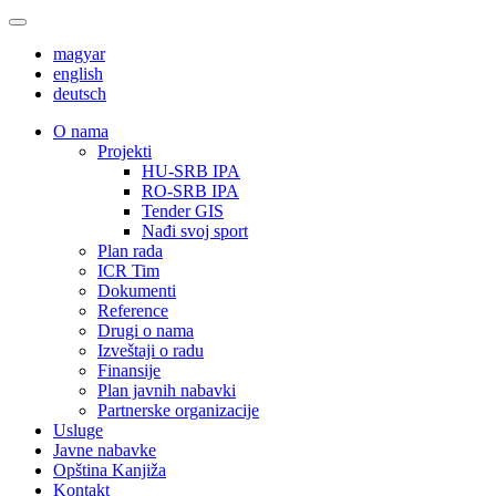
magyar
english
deutsch
О nama
Projekti
HU-SRB IPA
RO-SRB IPA
Tender GIS
Nađi svoj sport
Plan rada
ICR Tim
Dokumenti
Reference
Drugi o nama
Izveštaji o radu
Finansije
Plan javnih nabavki
Partnerske organizacije
Usluge
Javne nabavke
Opština Kanjiža
Kontakt