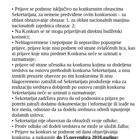
• Prijave se podnose isključivo na konkursnim obrascima
Sekretarijata, za nemene predviđene ovim konkursom – za
oblast obrazovanje obrazac 1, za oblast nacionalnih manjina-
nacionalnih zajednica obrazac 2;
• Na Konkurs se ne mogu prijavljivati direktni budžetski
korisnici;
• Neblagovremene i nepotpune ili nepravilno popunjene
prijave, prijave koje nisu podnete od strane ovlašćenih lica, kao
ni prijave koje nisu predmet Konkursa neće se uzimati u
razmatranje;
• prijave od strane učesnika na konkursu kojima su dodeljena
sredstva na osnovu prethodnih konkursa Sekretarijata, a nisu
izmirili preuzete obaveze po tim konkursima ili nisu
blagovremeno zatražili od Sekretarijata produženje roka za
realizaciju sredstava dobijenih po osnovu ranijih konkursa
Sekretarijata neće se uzimati u razmatranje;
• Sekretarijat zadržava pravo da od podnosioca prijave po
potrebi zatraži dodatnu dokumentaciju i informacije ili izađe na
lice mesta, odnosno da za dodelu sredstava odredi ispunjenje
dodatnih uslova;
• Sekretarijat nije obavezan da obrazloži svoje odluke;
• Protiv odluke od dodeli sredstava ne može se uložiti žalba;
• Prijave na konkurs se podnose od dana objavljivanja
konkursa, a najkasnije
do 15.novembra 2018.godine;