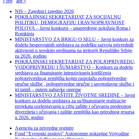
« feb
apr »
NIS – Zajednici zajedno 2026
POKRAJINSKI SEKRETARIJAT ZA SOCIJALNU
POLITIKU, DEMOGRAFIJU I RAVNOPRAVNOST
POLOVA – Javni konkursi – unapređenje položaja Roma i
Romkinja
MINISTARSTVO ZA BRIGU O SELU – Javni konkurs za
dodelu bespovratnih sredstava za podršku razvoja privrednih
aktivnosti u seoskim sredinama na teritoriji Republike Srbije
za 2026. godinu
POKRAJINSKI SEKRETARIJAT ZA POLJOPRIVREDU,
VODOPRIVREDU I ŠUMARSTVO – Konkurs za dodelu
sredstava za finansiranje intenziviranja korišćenja
poljoprivrednog zemljišta kojim raspolažu poljoprivredne
stručne službe , poljoprivredne stručne i savetodavne službe i
iri tamiš ‒ putem nabavke opreme
MINISTARSTVO ZAŠTITE ŽIVOTNE SREDINE – Javni
konkurs za dodelu sredstava za su/finansiranje realizacije
projekata ozelenjavanja u cilju zaštite i očuvanja predeonog
diverziteta i očuvanja i zaštite zemljišta kao prirodnog resursa
u 2026. godini
Agencija za privredne registre
Fond "Evropski poslovi" Autonomne pokrajine Vojvodine