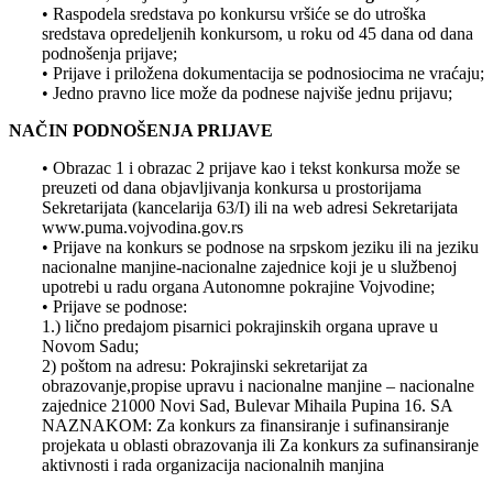
• Raspodela sredstava po konkursu vršiće se do utroška
sredstava opredeljenih konkursom, u roku od 45 dana od dana
podnošenja prijave;
• Prijave i priložena dokumentacija se podnosiocima ne vraćaju;
• Jedno pravno lice može da podnese najviše jednu prijavu;
NAČIN PODNOŠENJA PRIJAVE
• Obrazac 1 i obrazac 2 prijave kao i tekst konkursa može se
preuzeti od dana objavljivanja konkursa u prostorijama
Sekretarijata (kancelarija 63/I) ili na web adresi Sekretarijata
www.puma.vojvodina.gov.rs
• Prijave na konkurs se podnose na srpskom jeziku ili na jeziku
nacionalne manjine-nacionalne zajednice koji je u službenoj
upotrebi u radu organa Autonomne pokrajine Vojvodine;
• Prijave se podnose:
1.) lično predajom pisarnici pokrajinskih organa uprave u
Novom Sadu;
2) poštom na adresu: Pokrajinski sekretarijat za
obrazovanje,propise upravu i nacionalne manjine – nacionalne
zajednice 21000 Novi Sad, Bulevar Mihaila Pupina 16. SA
NAZNAKOM: Za konkurs za finansiranje i sufinansiranje
projekata u oblasti obrazovanja ili Za konkurs za sufinansiranje
aktivnosti i rada organizacija nacionalnih manjina