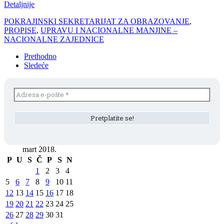
Detaljnije
POKRAJINSKI SEKRETARIJAT ZA OBRAZOVANJE
,
PROPISE
,
UPRAVU I NACIONALNE MANJINE –
NACIONALNE ZAJEDNICE
Prethodno
Sledeće
mart 2018.
P
U
S
Č
P
S
N
1
2
3
4
5
6
7
8
9
10
11
12
13
14
15
16
17
18
19
20
21
22
23
24
25
26
27
28
29
30
31