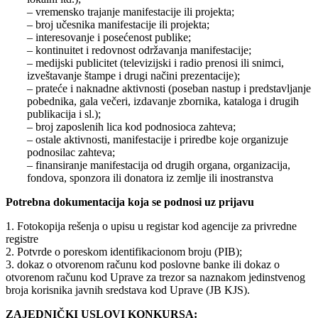
– vremensko trajanje manifestacije ili projekta;
– broj učesnika manifestacije ili projekta;
– interesovanje i posećenost publike;
– kontinuitet i redovnost održavanja manifestacije;
– medijski publicitet (televizijski i radio prenosi ili snimci,
izveštavanje štampe i drugi načini prezentacije);
– prateće i naknadne aktivnosti (poseban nastup i predstavljanje
pobednika, gala večeri, izdavanje zbornika, kataloga i drugih
publikacija i sl.);
– broj zaposlenih lica kod podnosioca zahteva;
– ostale aktivnosti, manifestacije i priredbe koje organizuje
podnosilac zahteva;
– finansiranje manifestacija od drugih organa, organizacija,
fondova, sponzora ili donatora iz zemlje ili inostranstva
Potrebna dokumentacija koja se podnosi uz prijavu
1. Fotokopija rešenja o upisu u registar kod agencije za privredne
registre
2. Potvrde o poreskom identifikacionom broju (PIB);
3. dokaz o otvorenom računu kod poslovne banke ili dokaz o
otvorenom računu kod Uprave za trezor sa naznakom jedinstvenog
broja korisnika javnih sredstava kod Uprave (JB KJS).
ZAJEDNIČKI USLOVI KONKURSA: