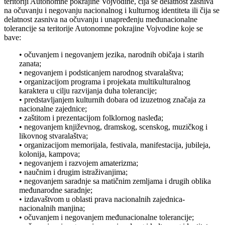
teritoriji Autonomne pokrajine Vojvodine, čija se delatnost zasniva
na očuvanju i negovanju nacionalnog i kulturnog identiteta ili čija se
delatnost zasniva na očuvanju i unapređenju međunacionalne
tolerancije sa teritorije Autonomne pokrajine Vojvodine koje se
bave:
• očuvanjem i negovanjem jezika, narodnih običaja i starih
zanata;
• negovanjem i podsticanjem narodnog stvaralaštva;
• organizacijom programa i projekata multikulturalnog
karaktera u cilju razvijanja duha tolerancije;
• predstavljanjem kulturnih dobara od izuzetnog značaja za
nacionalne zajednice;
• zaštitom i prezentacijom folklornog nasleđa;
• negovanjem književnog, dramskog, scenskog, muzičkog i
likovnog stvaralaštva;
• organizacijom memorijala, festivala, manifestacija, jubileja,
kolonija, kampova;
• negovanjem i razvojem amaterizma;
• naučnim i drugim istraživanjima;
• negovanjem saradnje sa matičnim zemljama i drugih oblika
međunarodne saradnje;
• izdavaštvom u oblasti prava nacionalnih zajednica-
nacionalnih manjina;
• očuvanjem i negovanjem međunacionalne tolerancije;