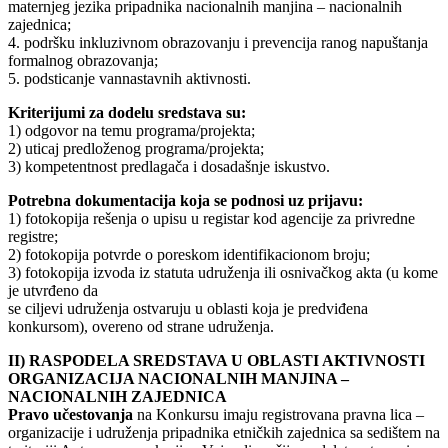
maternjeg jezika pripadnika nacionalnih manjina – nacionalnih
zajednica;
4. podršku inkluzivnom obrazovanju i prevencija ranog napuštanja
formalnog obrazovanja;
5. podsticanje vannastavnih aktivnosti.
Kriterijumi za dodelu sredstava su:
1) odgovor na temu programa/projekta;
2) uticaj predloženog programa/projekta;
3) kompetentnost predlagača i dosadašnje iskustvo.
Potrebna dokumentacija koja se podnosi uz prijavu:
1) fotokopija rešenja o upisu u registar kod agencije za privredne
registre;
2) fotokopija potvrde o poreskom identifikacionom broju;
3) fotokopija izvoda iz statuta udruženja ili osnivačkog akta (u kome
je utvrđeno da
se ciljevi udruženja ostvaruju u oblasti koja je predviđena
konkursom), overeno od strane udruženja.
II) RASPODELA SREDSTAVA U OBLASTI AKTIVNOSTI
ORGANIZACIJA NACIONALNIH MANJINA –
NACIONALNIH ZAJEDNICA
Pravo učestovanja
na Konkursu imaju registrovana pravna lica –
organizacije i udruženja pripadnika etničkih zajednica sa sedištem na