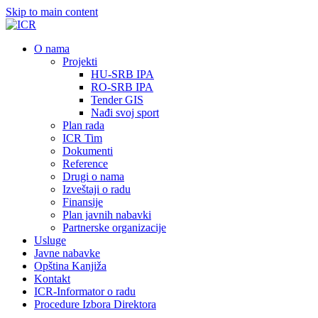
Skip to main content
О nama
Projekti
HU-SRB IPA
RO-SRB IPA
Tender GIS
Nađi svoj sport
Plan rada
ICR Tim
Dokumenti
Reference
Drugi o nama
Izveštaji o radu
Finansije
Plan javnih nabavki
Partnerske organizacije
Usluge
Javne nabavke
Opština Kanjiža
Kontakt
ICR-Informator o radu
Procedure Izbora Direktora