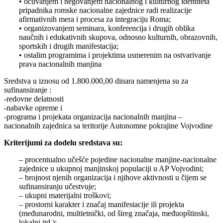
• očuvanjem i negovanjem nacionalnog i kulturnog identiteta
pripadnika romske nacionalne zajednice radi realizacije
afirmativnih mera i procesa za integraciju Roma;
• organizovanjem seminara, konferencija i drugih oblika
naučnih i edukativnih skupova, odnosno kulturnih, obrazovnih,
sportskih i drugih manifestacija;
• ostalim programima i projektima usmerenim na ostvarivanje
prava nacionalnih manjina
Sredstva u iznosu od 1.800.000,00 dinara namenjena su za
sufinansiranje :
-redovne delatnosti
-nabavke opreme i
-programa i projekata organizacija nacionalnih manjina –
nacionalnih zajednica sa teritorije Autonomne pokrajine Vojvodine
Kriterijumi za dodelu sredstava su:
– procentualno učešće pojedine nacionalne manjine-nacionalne
zajednice u ukupnoj manjinskoj populaciji u AP Vojvodini;
– brojnost njenih organizacija i njihove aktivnosti u čijem se
sufinansiranju učestvuje;
– ukupni materijalni troškovi;
– prostorni karakter i značaj manifestacije ili projekta
(međunarodni, multietnički, od šireg značaja, međuopštinski,
lokalni itd.);