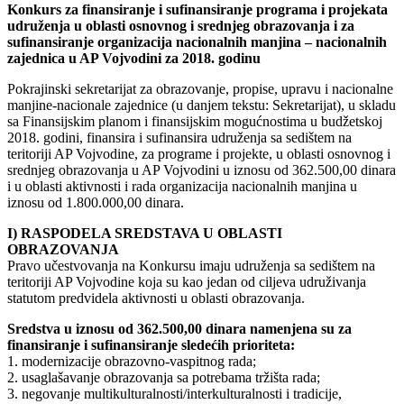
Konkurs za finansiranje i sufinansiranje programa i projekata
udruženja u oblasti osnovnog i srednjeg obrazovanja i za
sufinansiranje organizacija nacionalnih manjina – nacionalnih
zajednica u AP Vojvodini za 2018. godinu
Pokrajinski sekretarijat za obrazovanje, propise, upravu i nacionalne
manjine-nacionale zajednice (u danjem tekstu: Sekretarijat), u skladu
sa Finansijskim planom i finansijskim mogućnostima u budžetskoj
2018. godini, finansira i sufinansira udruženja sa sedištem na
teritoriji AP Vojvodine, za programe i projekte, u oblasti osnovnog i
srednjeg obrazovanja u AP Vojvodini u iznosu od 362.500,00 dinara
i u oblasti aktivnosti i rada organizacija nacionalnih manjina u
iznosu od 1.800.000,00 dinara.
I) RASPODELA SREDSTAVA U OBLASTI
OBRAZOVANJA
Pravo učestvovanja na Konkursu imaju udruženja sa sedištem na
teritoriji AP Vojvodine koja su kao jedan od ciljeva udruživanja
statutom predvidela aktivnosti u oblasti obrazovanja.
Sredstva u iznosu od 362.500,00 dinara namenjena su za
finansiranje i sufinansiranje sledećih prioriteta:
1. modernizacije obrazovno-vaspitnog rada;
2. usaglašavanje obrazovanja sa potrebama tržišta rada;
3. negovanje multikulturalnosti/interkulturalnosti i tradicije,