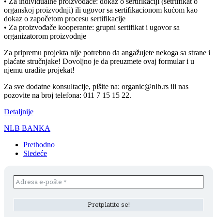
• Za individualne proizvođače: dokaz o sertifikaciji (setrtifikat o
organskoj proizvodnji) ili ugovor sa sertifikacionom kućom kao
dokaz o započetom procesu sertifikacije
• Za proizvođače kooperante: grupni sertifikat i ugovor sa
organizatorom proizvodnje
Za pripremu projekta nije potrebno da angažujete nekoga sa strane i
plaćate stručnjake! Dovoljno je da preuzmete ovaj formular i u
njemu uradite projekat!
Za sve dodatne konsultacije, pišite na: organic@nlb.rs ili nas
pozovite na broj telefona: 011 7 15 15 22.
Detaljnije
NLB BANKA
Prethodno
Sledeće