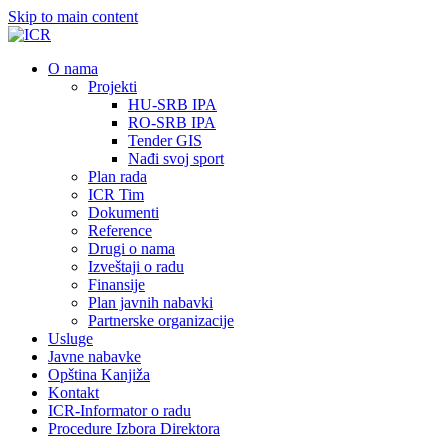
Skip to main content
О nama
Projekti
HU-SRB IPA
RO-SRB IPA
Tender GIS
Nađi svoj sport
Plan rada
ICR Tim
Dokumenti
Reference
Drugi o nama
Izveštaji o radu
Finansije
Plan javnih nabavki
Partnerske organizacije
Usluge
Javne nabavke
Opština Kanjiža
Kontakt
ICR-Informator o radu
Procedure Izbora Direktora