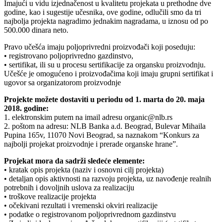
Imajući u vidu izjednačenost u kvalitetu projekata u prethodne dve
godine, kao i sugestije učesnika, ove godine, odlučili smo da tri
najbolja projekta nagradimo jednakim nagradama, u iznosu od po
500.000 dinara neto.
Pravo učešća imaju poljoprivredni proizvođači koji poseduju:
• registrovano poljoprivredno gazdinstvo,
• sertifikat, ili su u procesu sertifikacije za organsku proizvodnju.
Učešće je omogućeno i proizvođačima koji imaju grupni sertifikat i
ugovor sa organizatorom proizvodnje
Projekte možete dostaviti u periodu od 1. marta do 20. maja
2018. godine:
1. elektronskim putem na imail adresu organic@nlb.rs
2. poštom na adresu: NLB Banka a.d. Beograd, Bulevar Mihaila
Pupina 165v, 11070 Novi Beograd, sa naznakom “Konkurs za
najbolji projekat proizvodnje i prerade organske hrane”.
Projekat mora da sadrži sledeće elemente:
• kratak opis projekta (naziv i osnovni cilj projekta)
• detaljan opis aktivnosti na razvoju projekta, uz navođenje realnih
potrebnih i dovoljnih uslova za realizaciju
• troškove realizacije projekta
• očekivani rezultati i vremenski okviri realizacije
• podatke o registrovanom poljoprivrednom gazdinstvu