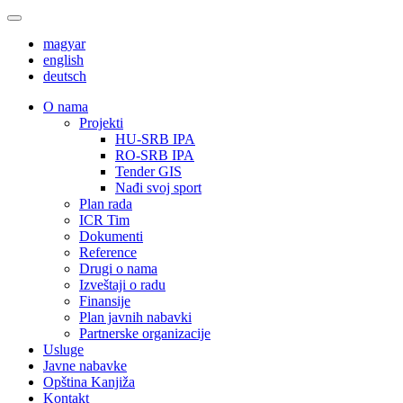
magyar
english
deutsch
О nama
Projekti
HU-SRB IPA
RO-SRB IPA
Tender GIS
Nađi svoj sport
Plan rada
ICR Tim
Dokumenti
Reference
Drugi o nama
Izveštaji o radu
Finansije
Plan javnih nabavki
Partnerske organizacije
Usluge
Javne nabavke
Opština Kanjiža
Kontakt