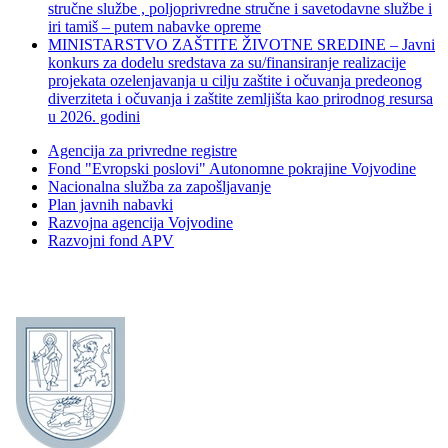
stručne službe , poljoprivredne stručne i savetodavne službe i
iri tamiš ‒ putem nabavke opreme
MINISTARSTVO ZAŠTITE ŽIVOTNE SREDINE – Javni
konkurs za dodelu sredstava za su/finansiranje realizacije
projekata ozelenjavanja u cilju zaštite i očuvanja predeonog
diverziteta i očuvanja i zaštite zemljišta kao prirodnog resursa
u 2026. godini
Agencija za privredne registre
Fond "Evropski poslovi" Autonomne pokrajine Vojvodine
Nacionalna služba za zapošljavanje
Plan javnih nabavki
Razvojna agencija Vojvodine
Razvojni fond APV