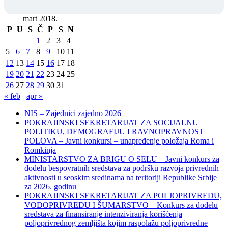
mart 2018.
P
U
S
Č
P
S
N
1
2
3
4
5
6
7
8
9
10
11
12
13
14
15
16
17
18
19
20
21
22
23
24
25
26
27
28
29
30
31
« feb
apr »
NIS – Zajednici zajedno 2026
POKRAJINSKI SEKRETARIJAT ZA SOCIJALNU
POLITIKU, DEMOGRAFIJU I RAVNOPRAVNOST
POLOVA – Javni konkursi – unapređenje položaja Roma i
Romkinja
MINISTARSTVO ZA BRIGU O SELU – Javni konkurs za
dodelu bespovratnih sredstava za podršku razvoja privrednih
aktivnosti u seoskim sredinama na teritoriji Republike Srbije
za 2026. godinu
POKRAJINSKI SEKRETARIJAT ZA POLJOPRIVREDU,
VODOPRIVREDU I ŠUMARSTVO – Konkurs za dodelu
sredstava za finansiranje intenziviranja korišćenja
poljoprivrednog zemljišta kojim raspolažu poljoprivredne