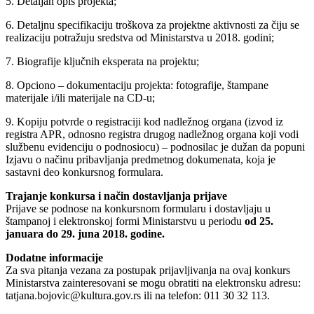
5. Detaljan opis projekta;
6. Detaljnu specifikaciju troškova za projektne aktivnosti za čiju se
realizaciju potražuju sredstva od Ministarstva u 2018. godini;
7. Biografije ključnih eksperata na projektu;
8. Opciono – dokumentaciju projekta: fotografije, štampane
materijale i/ili materijale na CD-u;
9. Kopiju potvrde o registraciji kod nadležnog organa (izvod iz
registra APR, odnosno registra drugog nadležnog organa koji vodi
službenu evidenciju o podnosiocu) – podnosilac je dužan da popuni
Izjavu o načinu pribavljanja predmetnog dokumenata, koja je
sastavni deo konkursnog formulara.
Trajanje konkursa i način dostavljanja prijave
Prijave se podnose na konkursnom formularu i dostavljaju u
štampanoj i elektronskoj formi Ministarstvu u periodu
od 25.
januara do 29. juna 2018. godine.
Dodatne informacije
Za sva pitanja vezana za postupak prijavljivanja na ovaj konkurs
Ministarstva zainteresovani se mogu obratiti na elektronsku adresu:
tatjana.bojovic@kultura.gov.rs ili na telefon: 011 30 32 113.