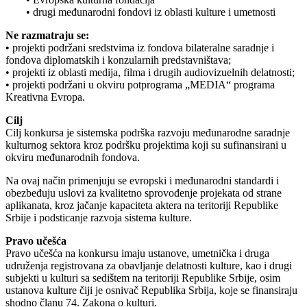
• drugi međunarodni fondovi iz oblasti kulture i umetnosti
Ne razmatraju se:
• projekti podržani sredstvima iz fondova bilateralne saradnje i
fondova diplomatskih i konzularnih predstavništava;
• projekti iz oblasti medija, filma i drugih audiovizuelnih delatnosti;
• projekti podržani u okviru potprograma „MEDIA“ programa
Kreativna Evropa.
Cilj
Cilj konkursa je sistemska podrška razvoju međunarodne saradnje
kulturnog sektora kroz podršku projektima koji su sufinansirani u
okviru međunarodnih fondova.
Na ovaj način primenjuju se evropski i međunarodni standardi i
obezbeđuju uslovi za kvalitetno sprovođenje projekata od strane
aplikanata, kroz jačanje kapaciteta aktera na teritoriji Republike
Srbije i podsticanje razvoja sistema kulture.
Pravo učešća
Pravo učešća na konkursu imaju ustanove, umetnička i druga
udruženja registrovana za obavljanje delatnosti kulture, kao i drugi
subjekti u kulturi sa sedištem na teritoriji Republike Srbije, osim
ustanova kulture čiji je osnivač Republika Srbija, koje se finansiraju
shodno članu 74. Zakona o kulturi.