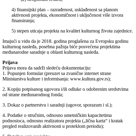
4) finansijski plan – razrađenost, usklađenost sa planom
aktivnosti projekta, ekonomičnost i uključenost više izvora
finansiranja;
5) stepen uticaja projekta na kvalitet kulturnog života zajednice.
Imajući u vidu da je 2018. godina proglašena za Evropsku godinu
kulturnog nasleđa, posebna pažnja biće posvećena projektima
međunarodne saradnje u oblasti kulturnog nasleđa.
Prijava
Prijava mora da sadrži sledeću dokumentaciju:
1. Popunjen formular (preuzet sa zvanične internet strane
Ministarstva kulture i informisanja: www.kultura.gov.rs);
2. Kopiju potpisanog ugovora i/ili odluke o odobrenim sredstvima
od strane međunarodnog fonda;
3. Dokaz o partnerstvu i saradnji (ugovor, sporazum i sl.);
4. Podatke o stručnim, odnosno umetničkim kapacitetima
podnosioca, odnosno realizatora projekta („lična karta“ i kratak
pregled realizovanih aktivnosti u proteklom periodu);