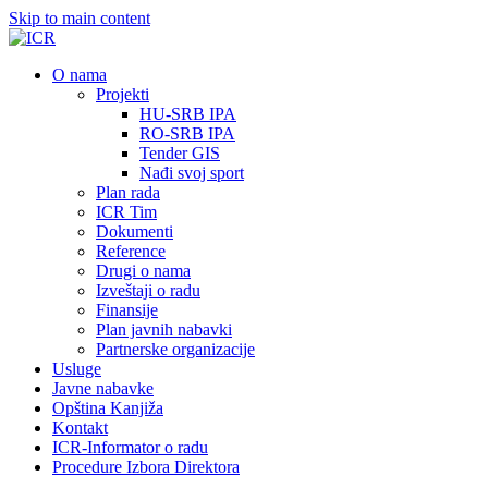
Skip to main content
О nama
Projekti
HU-SRB IPA
RO-SRB IPA
Tender GIS
Nađi svoj sport
Plan rada
ICR Tim
Dokumenti
Reference
Drugi o nama
Izveštaji o radu
Finansije
Plan javnih nabavki
Partnerske organizacije
Usluge
Javne nabavke
Opština Kanjiža
Kontakt
ICR-Informator o radu
Procedure Izbora Direktora