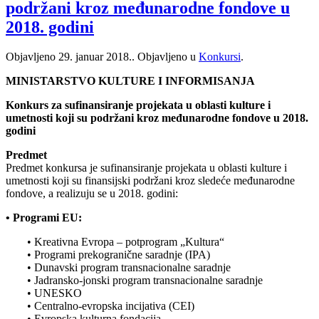
podržani kroz međunarodne fondove u
2018. godini
Objavljeno
29. januar 2018.
. Objavljeno u
Konkursi
.
MINISTARSTVO KULTURE I INFORMISANJA
Konkurs za sufinansiranje projekata u oblasti kulture i
umetnosti koji su podržani kroz međunarodne fondove u 2018.
godini
Predmet
Predmet konkursa je sufinansiranje projekata u oblasti kulture i
umetnosti koji su finansijski podržani kroz sledeće međunarodne
fondove, a realizuju se u 2018. godini:
• Programi EU:
• Kreativna Evropa – potprogram „Kultura“
• Programi prekogranične saradnje (IPA)
• Dunavski program transnacionalne saradnje
• Jadransko-jonski program transnacionalne saradnje
• UNESKO
• Centralno-evropska incijativa (CEI)
• Evropska kulturna fondacija