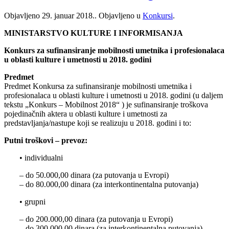
Objavljeno
29. januar 2018.
. Objavljeno u
Konkursi
.
MINISTARSTVO KULTURE I INFORMISANJA
Konkurs za sufinansiranje mobilnosti umetnika i profesionalaca
u oblasti kulture i umetnosti u 2018. godini
Predmet
Predmet Konkursa za sufinansiranje mobilnosti umetnika i
profesionalaca u oblasti kulture i umetnosti u 2018. godini (u daljem
tekstu „Konkurs – Mobilnost 2018“ ) je sufinansiranje troškova
pojedinačnih aktera u oblasti kulture i umetnosti za
predstavljanja/nastupe koji se realizuju u 2018. godini i to:
Putni troškovi – prevoz:
• individualni
– do 50.000,00 dinara (za putovanja u Evropi)
– do 80.000,00 dinara (za interkontinentalna putovanja)
• grupni
– do 200.000,00 dinara (za putovanja u Evropi)
– do 300.000,00 dinara (za interkontinentalna putovanja)