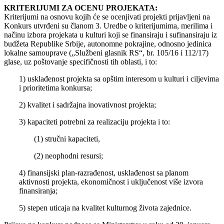
KRITERIJUMI ZA OCENU PROJEKATA:
Kriterijumi na osnovu kojih će se ocenjivati projekti prijavljeni na
Konkurs utvrđeni su članom 3. Uredbe o kriterijumima, merilima i
načinu izbora projekata u kulturi koji se finansiraju i sufinansiraju iz
budžeta Republike Srbije, autonomne pokrajine, odnosno jedinica
lokalne samouprave („Službeni glasnik RS“, br. 105/16 i 112/17)
glase, uz poštovanje specifičnosti tih oblasti, i to:
1) usklađenost projekta sa opštim interesom u kulturi i ciljevima
i prioritetima konkursa;
2) kvalitet i sadržajna inovativnost projekta;
3) kapaciteti potrebni za realizaciju projekta i to:
(1) stručni kapaciteti,
(2) neophodni resursi;
4) finansijski plan-razrađenost, usklađenost sa planom
aktivnosti projekta, ekonomičnost i uključenost više izvora
finansiranja;
5) stepen uticaja na kvalitet kulturnog života zajednice.