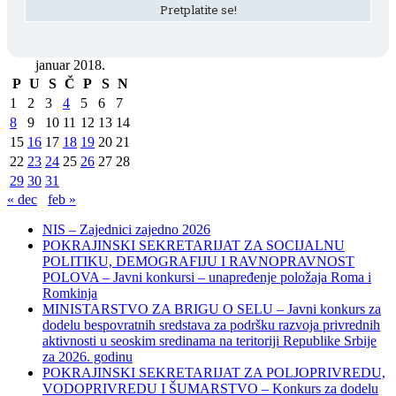
januar 2018.
P
U
S
Č
P
S
N
1
2
3
4
5
6
7
8
9
10
11
12
13
14
15
16
17
18
19
20
21
22
23
24
25
26
27
28
29
30
31
« dec
feb »
NIS – Zajednici zajedno 2026
POKRAJINSKI SEKRETARIJAT ZA SOCIJALNU
POLITIKU, DEMOGRAFIJU I RAVNOPRAVNOST
POLOVA – Javni konkursi – unapređenje položaja Roma i
Romkinja
MINISTARSTVO ZA BRIGU O SELU – Javni konkurs za
dodelu bespovratnih sredstava za podršku razvoja privrednih
aktivnosti u seoskim sredinama na teritoriji Republike Srbije
za 2026. godinu
POKRAJINSKI SEKRETARIJAT ZA POLJOPRIVREDU,
VODOPRIVREDU I ŠUMARSTVO – Konkurs za dodelu