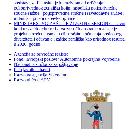
sredstava za finansiranje intenziviranja korišćenja
poljoprivrednog zemljišta kojim raspolažu poljoprivredne
stručne službe , poljoprivredne stručne i savetodavne službe i
iri tamiš ‒ putem nabavke opreme
MINISTARSTVO ZAŠTITE ŽIVOTNE SREDINE – Javni
konkurs za dodelu sredstava za su/finansiranje realizacije
projekata ozelenjavanja u cilju zaštite i očuvanja predeonog
diverziteta i očuvanja i zaštite zemljišta kao prirodnog resursa
u 2026. godini
Agencija za privredne registre
Fond "Evropski poslovi" Autonomne pokrajine Vojvodine
Nacionalna služba za zapošljavanje
Plan javnih nabavki
Razvojna agencija Vojvodine
Razvojni fond APV