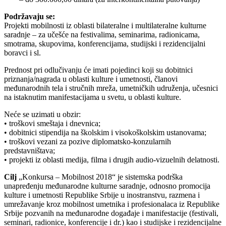
Podržavaju se:
Projekti mobilnosti iz oblasti bilateralne i multilateralne kulturne
saradnje – za učešće na festivalima, seminarima, radionicama,
smotrama, skupovima, konferencijama, studijski i rezidencijalni
boravci i sl.
Prednost pri odlučivanju će imati pojedinci koji su dobitnici
priznanja/nagrada u oblasti kulture i umetnosti, članovi
međunarodnih tela i stručnih mreža, umetničkih udruženja, učesnici
na istaknutim manifestacijama u svetu, u oblasti kulture.
Neće se uzimati u obzir:
• troškovi smeštaja i dnevnica;
• dobitnici stipendija na školskim i visokoškolskim ustanovama;
• troškovi vezani za pozive diplomatsko-konzularnih
predstavništava;
• projekti iz oblasti medija, filma i drugih audio-vizuelnih delatnosti.
Cilj
„Konkursa – Mobilnost 2018“ je sistemska podrška
unapređenju međunarodne kulturne saradnje, odnosno promocija
kulture i umetnosti Republike Srbije u inostranstvu, razmena i
umrežavanje kroz mobilnost umetnika i profesionalaca iz Republike
Srbije pozvanih na međunarodne događaje i manifestacije (festivali,
seminari, radionice, konferencije i dr.) kao i studijske i rezidencijalne