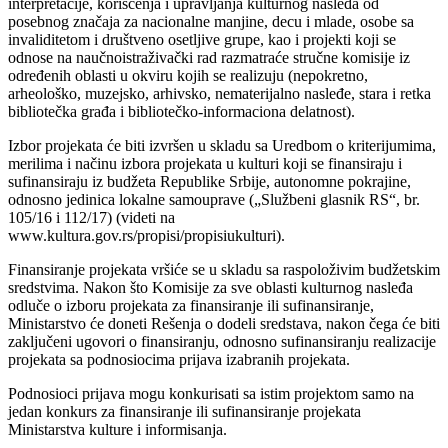
interpretacije, korišćenja i upravljanja kulturnog nasleđa od
posebnog značaja za nacionalne manjine, decu i mlade, osobe sa
invaliditetom i društveno osetljive grupe, kao i projekti koji se
odnose na naučnoistraživački rad razmatraće stručne komisije iz
određenih oblasti u okviru kojih se realizuju (nepokretno,
arheološko, muzejsko, arhivsko, nematerijalno nasleđe, stara i retka
bibliotečka građa i bibliotečko-informaciona delatnost).
Izbor projekata će biti izvršen u skladu sa Uredbom o kriterijumima,
merilima i načinu izbora projekata u kulturi koji se finansiraju i
sufinansiraju iz budžeta Republike Srbije, autonomne pokrajine,
odnosno jedinica lokalne samouprave („Službeni glasnik RS“, br.
105/16 i 112/17) (videti na
www.kultura.gov.rs/propisi/propisiukulturi).
Finansiranje projekata vršiće se u skladu sa raspoloživim budžetskim
sredstvima. Nakon što Komisije za sve oblasti kulturnog nasleđa
odluče o izboru projekata za finansiranje ili sufinansiranje,
Ministarstvo će doneti Rešenja o dodeli sredstava, nakon čega će biti
zaključeni ugovori o finansiranju, odnosno sufinansiranju realizacije
projekata sa podnosiocima prijava izabranih projekata.
Podnosioci prijava mogu konkurisati sa istim projektom samo na
jedan konkurs za finansiranje ili sufinansiranje projekata
Ministarstva kulture i informisanja.