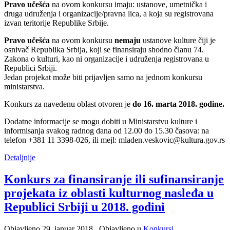
Pravo učešća
na ovom konkursu imaju: ustanove, umetnička i
druga udruženja i organizacije/pravna lica, a koja su registrovana
izvan teritorije Republike Srbije.
Pravo učešća
na ovom konkursu
nemaju
ustanove kulture čiji je
osnivač Republika Srbija, koji se finansiraju shodno članu 74.
Zakona o kulturi, kao ni organizacije i udruženja registrovana u
Republici Srbiji.
Jedan projekat može biti prijavljen samo na jednom konkursu
ministarstva.
Konkurs za navedenu oblast otvoren je
do 16. marta 2018. godine.
Dodatne informacije se mogu dobiti u Ministarstvu kulture i
informisanja svakog radnog dana od 12.00 do 15.30 časova: na
telefon +381 11 3398-026, ili mejl: mladen.veskovic@kultura.gov.rs
Detaljnije
Konkurs za finansiranje ili sufinansiranje
projekata iz oblasti kulturnog nasleđa u
Republici Srbiji u 2018. godini
Objavljeno
29. januar 2018.
. Objavljeno u
Konkursi
.