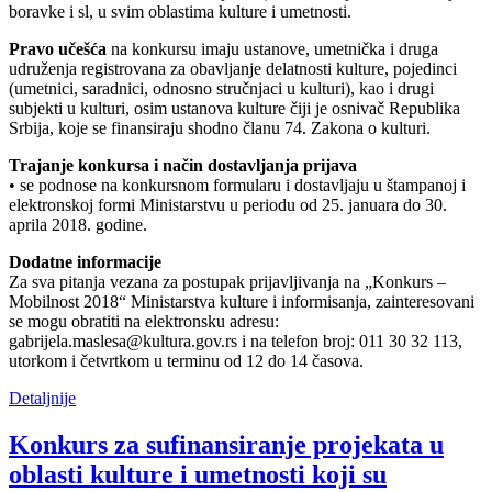
boravke i sl, u svim oblastima kulture i umetnosti.
Pravo učešća
na konkursu imaju ustanove, umetnička i druga
udruženja registrovana za obavljanje delatnosti kulture, pojedinci
(umetnici, saradnici, odnosno stručnjaci u kulturi), kao i drugi
subjekti u kulturi, osim ustanova kulture čiji je osnivač Republika
Srbija, koje se finansiraju shodno članu 74. Zakona o kulturi.
Trajanje konkursa i način dostavljanja prijava
• se podnose na konkursnom formularu i dostavljaju u štampanoj i
elektronskoj formi Ministarstvu u periodu od 25. januara do 30.
aprila 2018. godine.
Dodatne informacije
Za sva pitanja vezana za postupak prijavljivanja na „Konkurs –
Mobilnost 2018“ Ministarstva kulture i informisanja, zainteresovani
se mogu obratiti na elektronsku adresu:
gabrijela.maslesa@kultura.gov.rs i na telefon broj: 011 30 32 113,
utorkom i četvrtkom u terminu od 12 do 14 časova.
Detaljnije
Konkurs za sufinansiranje projekata u
oblasti kulture i umetnosti koji su