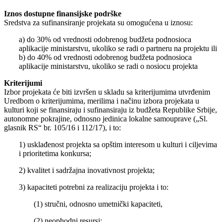
Iznos dostupne finansijske podrške
Sredstva za sufinansiranje projekata su omogućena u iznosu:
a) do 30% od vrednosti odobrenog budžeta podnosioca
aplikacije ministarstvu, ukoliko se radi o partneru na projektu ili
b) do 40% od vrednosti odobrenog budžeta podnosioca
aplikacije ministarstvu, ukoliko se radi o nosiocu projekta
Kriterijumi
Izbor projekata će biti izvršen u skladu sa kriterijumima utvrđenim
Uredbom o kriterijumima, merilima i načinu izbora projekata u
kulturi koji se finansiraju i sufinansiraju iz budžeta Republike Srbije,
autonomne pokrajine, odnosno jedinica lokalne samouprave („Sl.
glasnik RS“ br. 105/16 i 112/17), i to:
1) usklađenost projekta sa opštim interesom u kulturi i ciljevima
i prioritetima konkursa;
2) kvalitet i sadržajna inovativnost projekta;
3) kapaciteti potrebni za realizaciju projekta i to:
(1) stručni, odnosno umetnički kapaciteti,
(2) neophodni resursi;