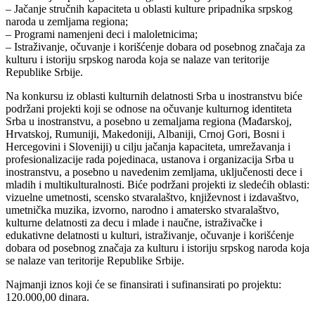
– Jačanje stručnih kapaciteta u oblasti kulture pripadnika srpskog
naroda u zemljama regiona;
– Programi namenjeni deci i maloletnicima;
– Istraživanje, očuvanje i korišćenje dobara od posebnog značaja za
kulturu i istoriju srpskog naroda koja se nalaze van teritorije
Republike Srbije.
Na konkursu iz oblasti kulturnih delatnosti Srba u inostranstvu biće
podržani projekti koji se odnose na očuvanje kulturnog identiteta
Srba u inostranstvu, a posebno u zemaljama regiona (Mađarskoj,
Hrvatskoj, Rumuniji, Makedoniji, Albaniji, Crnoj Gori, Bosni i
Hercegovini i Sloveniji) u cilju jačanja kapaciteta, umrežavanja i
profesionalizacije rada pojedinaca, ustanova i organizacija Srba u
inostranstvu, a posebno u navedenim zemljama, uključenosti dece i
mladih i multikulturalnosti. Biće podržani projekti iz sledećih oblasti:
vizuelne umetnosti, scensko stvaralaštvo, književnost i izdavaštvo,
umetnička muzika, izvorno, narodno i amatersko stvaralaštvo,
kulturne delatnosti za decu i mlade i naučne, istraživačke i
edukativne delatnosti u kulturi, istraživanje, očuvanje i korišćenje
dobara od posebnog značaja za kulturu i istoriju srpskog naroda koja
se nalaze van teritorije Republike Srbije.
Najmanji iznos koji će se finansirati i sufinansirati po projektu:
120.000,00 dinara.