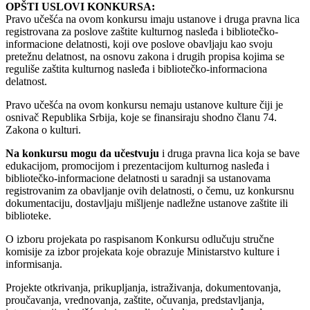
OPŠTI USLOVI KONKURSA:
Pravo učešća na ovom konkursu imaju ustanove i druga pravna lica
registrovana za poslove zaštite kulturnog nasleđa i bibliotečko-
informacione delatnosti, koji ove poslove obavljaju kao svoju
pretežnu delatnost, na osnovu zakona i drugih propisa kojima se
reguliše zaštita kulturnog nasleđa i bibliotečko-informaciona
delatnost.
Pravo učešća na ovom konkursu nemaju ustanove kulture čiji je
osnivač Republika Srbija, koje se finansiraju shodno članu 74.
Zakona o kulturi.
Na konkursu mogu da učestvuju
i druga pravna lica koja se bave
edukacijom, promocijom i prezentacijom kulturnog nasleđa i
bibliotečko-informacione delatnosti u saradnji sa ustanovama
registrovanim za obavljanje ovih delatnosti, o čemu, uz konkursnu
dokumentaciju, dostavljaju mišljenje nadležne ustanove zaštite ili
biblioteke.
O izboru projekata po raspisanom Konkursu odlučuju stručne
komisije za izbor projekata koje obrazuje Ministarstvo kulture i
informisanja.
Projekte otkrivanja, prikupljanja, istraživanja, dokumentovanja,
proučavanja, vrednovanja, zaštite, očuvanja, predstavljanja,