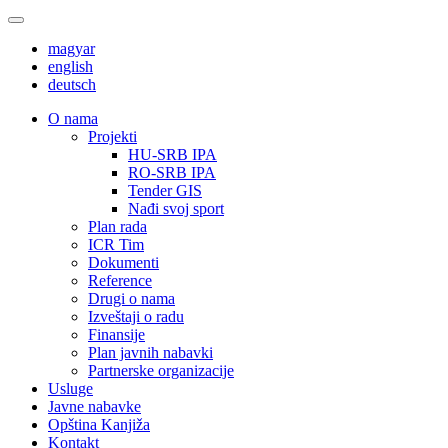
magyar
english
deutsch
О nama
Projekti
HU-SRB IPA
RO-SRB IPA
Tender GIS
Nađi svoj sport
Plan rada
ICR Tim
Dokumenti
Reference
Drugi o nama
Izveštaji o radu
Finansije
Plan javnih nabavki
Partnerske organizacije
Usluge
Javne nabavke
Opština Kanjiža
Kontakt