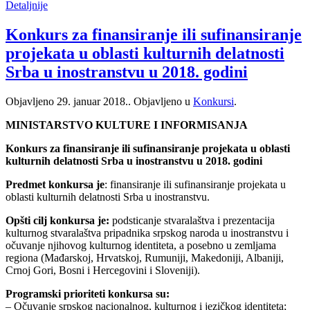
Detaljnije
Konkurs za finansiranje ili sufinansiranje
projekata u oblasti kulturnih delatnosti
Srba u inostranstvu u 2018. godini
Objavljeno
29. januar 2018.
. Objavljeno u
Konkursi
.
MINISTARSTVO KULTURE I INFORMISANJA
Konkurs za finansiranje ili sufinansiranje projekata u oblasti
kulturnih delatnosti Srba u inostranstvu u 2018. godini
Predmet konkursa je
: finansiranje ili sufinansiranje projekata u
oblasti kulturnih delatnosti Srba u inostranstvu.
Opšti cilj konkursa je:
podsticanje stvaralaštva i prezentacija
kulturnog stvaralaštva pripadnika srpskog naroda u inostranstvu i
očuvanje njihovog kulturnog identiteta, a posebno u zemljama
regiona (Mađarskoj, Hrvatskoj, Rumuniji, Makedoniji, Albaniji,
Crnoj Gori, Bosni i Hercegovini i Sloveniji).
Programski prioriteti konkursa su:
– Očuvanje srpskog nacionalnog, kulturnog i jezičkog identiteta;