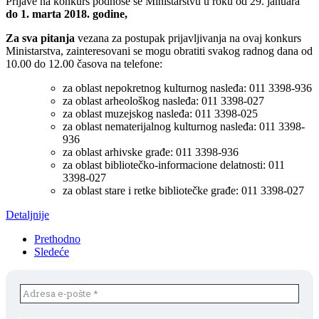
Prijave na konkurs podnose se Ministarstvu u roku od 29. januara
do 1. marta 2018. godine,
Za sva pitanja
vezana za postupak prijavljivanja na ovaj konkurs
Ministarstva, zainteresovani se mogu obratiti svakog radnog dana od
10.00 do 12.00 časova na telefone:
za oblast nepokretnog kulturnog nasleđa: 011 3398-936
za oblast arheološkog nasleđa: 011 3398-027
za oblast muzejskog nasleđa: 011 3398-025
za oblast nematerijalnog kulturnog nasleđa: 011 3398-
936
za oblast arhivske građe: 011 3398-936
za oblast bibliotečko-informacione delatnosti: 011
3398-027
za oblast stare i retke bibliotečke građe: 011 3398-027
Detaljnije
Prethodno
Sledeće