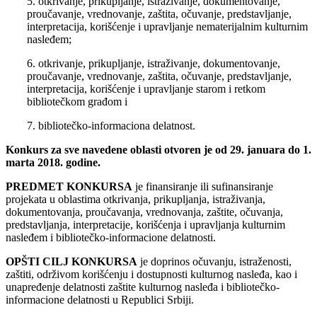
5. otkrivanje, prikupljanje, istraživanje, dokumentovanje,
proučavanje, vrednovanje, zaštita, očuvanje, predstavljanje,
interpretacija, korišćenje i upravljanje nematerijalnim kulturnim
nasleđem;
6. otkrivanje, prikupljanje, istraživanje, dokumentovanje,
proučavanje, vrednovanje, zaštita, očuvanje, predstavljanje,
interpretacija, korišćenje i upravljanje starom i retkom
bibliotečkom građom i
7. bibliotečko-informaciona delatnost.
Konkurs za sve navedene oblasti otvoren je od 29. januara do 1.
marta 2018. godine.
PREDMET KONKURSA
je finansiranje ili sufinansiranje
projekata u oblastima otkrivanja, prikupljanja, istraživanja,
dokumentovanja, proučavanja, vrednovanja, zaštite, očuvanja,
predstavljanja, interpretacije, korišćenja i upravljanja kulturnim
nasleđem i bibliotečko-informacione delatnosti.
OPŠTI CILJ KONKURSA
je doprinos očuvanju, istraženosti,
zaštiti, održivom korišćenju i dostupnosti kulturnog nasleđa, kao i
unapređenje delatnosti zaštite kulturnog nasleđa i bibliotečko-
informacione delatnosti u Republici Srbiji.