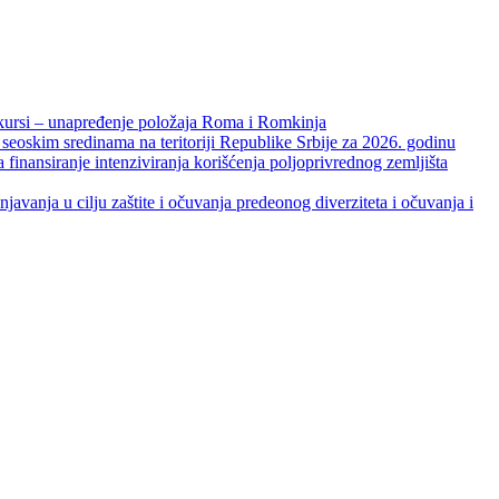
unapređenje položaja Roma i Romkinja
skim sredinama na teritoriji Republike Srbije za 2026. godinu
je intenziviranja korišćenja poljoprivrednog zemljišta
ja u cilju zaštite i očuvanja predeonog diverziteta i očuvanja i