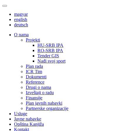
magyar
english
deutsch
О nama
Projekti
HU-SRB IPA
RO-SRB IPA
Tender GIS
Nađi svoj sport
Plan rada
ICR Tim
Dokumenti
Reference
Drugi o nama
Izveštaji o radu
Finansije
Plan javnih nabavki
Partnerske organizacije
Usluge
Javne nabavke
Opština Kanjiža
Kontakt