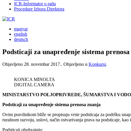
ICR-Informator o radu
Procedure Izbora Direktora
magyar
english
deutsch
Podsticaji za unapređenje sistema prenosa
Objavljeno
28. novembar 2017.
. Objavljeno u
Konkursi
.
KONICA MINOLTA
DIGITAL CAMERA
MINISTARSTVO POLJOPRIVREDE, ŠUMARSTVA I VOD
Podsticaji za unapređenje sistema prenosa znanja
Ovim pravilnikom bliže se propisuju vrste podsticaja za podršku unapre
ruralnom razvoju, uslovi, način ostvarivanja prava na podsticaje, kao 
Podsticaji obuhvataju: