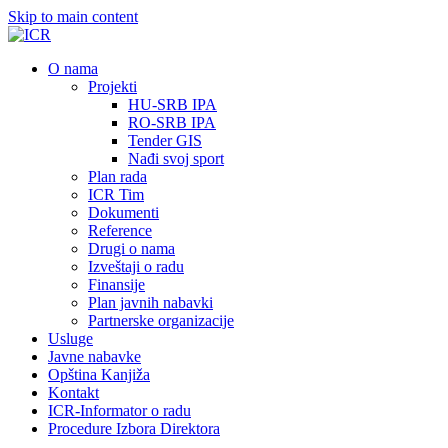
Skip to main content
О nama
Projekti
HU-SRB IPA
RO-SRB IPA
Tender GIS
Nađi svoj sport
Plan rada
ICR Tim
Dokumenti
Reference
Drugi o nama
Izveštaji o radu
Finansije
Plan javnih nabavki
Partnerske organizacije
Usluge
Javne nabavke
Opština Kanjiža
Kontakt
ICR-Informator o radu
Procedure Izbora Direktora