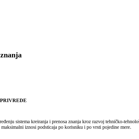
 znanja
OPRIVREDE
đenju sistema kreiranja i prenosa znanja kroz razvoj tehničko-tehnološk
i maksimalni iznosi podsticaja po korisniku i po vrsti pojedine mere.