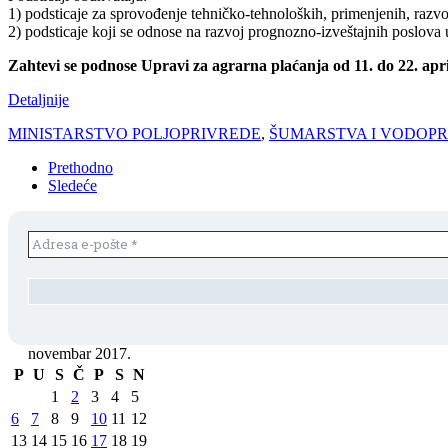
1) podsticaje za sprovođenje tehničko-tehnoloških, primenjenih, razvoj
2) podsticaje koji se odnose na razvoj prognozno-izveštajnih poslova u o
Zahtevi se podnose Upravi za agrarna plaćanja od 11. do 22. apr
Detaljnije
MINISTARSTVO POLJOPRIVREDE
,
ŠUMARSTVA I VODOP
Prethodno
Sledeće
novembar 2017.
P
U
S
Č
P
S
N
1
2
3
4
5
6
7
8
9
10
11
12
13
14
15
16
17
18
19