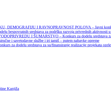
DEMOGRAFIJU I RAVNOPRAVNOST POLOVA – Javni konkursi – 
povratnih sredstava za podršku razvoja privrednih aktivnosti u seo
EDU I ŠUMARSTVO – Konkurs za dodelu sredstava za finansiran
 stručne i savetodavne službe i iri tamiš ‒ putem nabavke opreme
elu sredstava za su/finansiranje realizacije projekata ozelenjavan