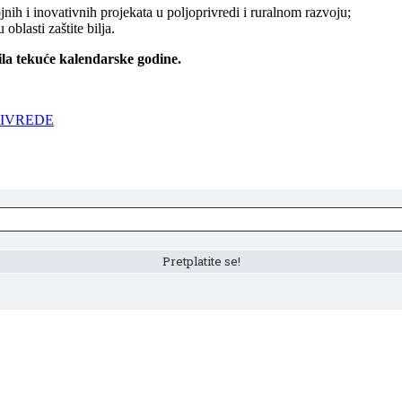
nih i inovativnih projekata u poljoprivredi i ruralnom razvoju;
blasti zaštite bilja.
ila tekuće kalendarske godine.
RIVREDE