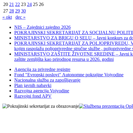
20
21
22
23
24
25
26
27
28
29
30
« okt
dec »
NIS – Zajednici zajedno 2026
POKRAJINSKI SEKRETARIJAT ZA SOCIJALNU POLITIKU, 
MINISTARSTVO ZA BRIGU O SELU – Javni konkurs za dodelu bes
POKRAJINSKI SEKRETARIJAT ZA POLJOPRIVREDU, VODOPRIVR
kojim raspolažu poljoprivredne stručne službe , poljoprivredne
MINISTARSTVO ZAŠTITE ŽIVOTNE SREDINE – Javni konkurs za dod
zaštite zemljišta kao prirodnog resursa u 2026. godini
Agencija za privredne registre
Fond "Evropski poslovi" Autonomne pokrajine Vojvodine
Nacionalna služba za zapošljavanje
Plan javnih nabavki
Razvojna agencija Vojvodine
Razvojni fond APV