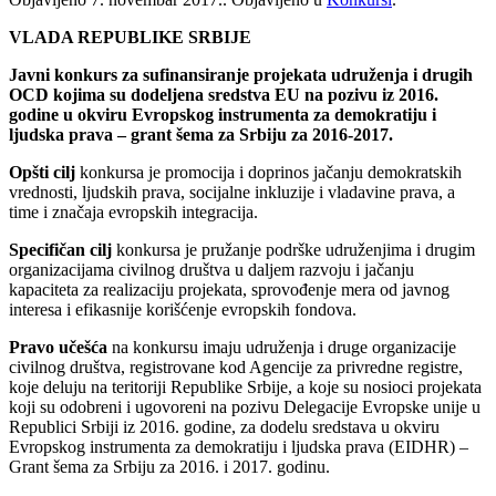
VLADA REPUBLIKE SRBIJE
Javni konkurs za sufinansiranje projekata udruženja i drugih
OCD kojima su dodeljena sredstva EU na pozivu iz 2016.
godine u okviru Evropskog instrumenta za demokratiju i
ljudska prava – grant šema za Srbiju za 2016-2017.
Opšti cilj
konkursa je promocija i doprinos jačanju demokratskih
vrednosti, ljudskih prava, socijalne inkluzije i vladavine prava, a
time i značaja evropskih integracija.
Specifičan cilj
konkursa je pružanje podrške udruženjima i drugim
organizacijama civilnog društva u daljem razvoju i jačanju
kapaciteta za realizaciju projekata, sprovođenje mera od javnog
interesa i efikasnije korišćenje evropskih fondova.
Pravo učešća
na konkursu imaju udruženja i druge organizacije
civilnog društva, registrovane kod Agencije za privredne registre,
koje deluju na teritoriji Republike Srbije, a koje su nosioci projekata
koji su odobreni i ugovoreni na pozivu Delegacije Evropske unije u
Republici Srbiji iz 2016. godine, za dodelu sredstava u okviru
Evropskog instrumenta za demokratiju i ljudska prava (EIDHR) –
Grant šema za Srbiju za 2016. i 2017. godinu.