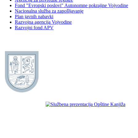
Fond "Evropski poslovi" Autonomne pokrajine Vojvodine
Nacionalna služba za zapošljavanje
Plan javnih nabavki
Razvojna agencija Vojvodine
Razvojni fond APV