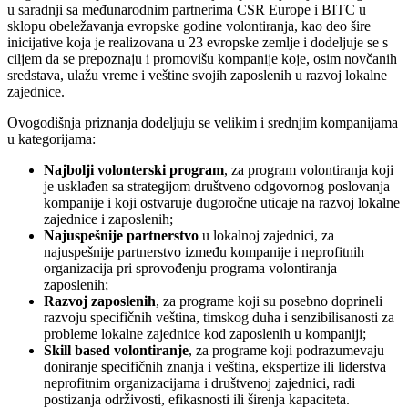
u saradnji sa međunarodnim partnerima CSR Europe i BITC u
sklopu obeležavanja evropske godine volontiranja, kao deo šire
inicijative koja je realizovana u 23 evropske zemlje i dodeljuje se s
ciljem da se prepoznaju i promovišu kompanije koje, osim novčanih
sredstava, ulažu vreme i veštine svojih zaposlenih u razvoj lokalne
zajednice.
Ovogodišnja priznanja dodeljuju se velikim i srednjim kompanijama
u kategorijama:
Najbolji volonterski program
, za program volontiranja koji
je usklađen sa strategijom društveno odgovornog poslovanja
kompanije i koji ostvaruje dugoročne uticaje na razvoj lokalne
zajednice i zaposlenih;
Najuspešnije partnerstvo
u lokalnoj zajednici, za
najuspešnije partnerstvo između kompanije i neprofitnih
organizacija pri sprovođenju programa volontiranja
zaposlenih;
Razvoj zaposlenih
, za programe koji su posebno doprineli
razvoju specifičnih veština, timskog duha i senzibilisanosti za
probleme lokalne zajednice kod zaposlenih u kompaniji;
Skill based volontiranje
, za programe koji podrazumevaju
doniranje specifičnih znanja i veština, ekspertize ili liderstva
neprofitnim organizacijama i društvenoj zajednici, radi
postizanja održivosti, efikasnosti ili širenja kapaciteta.