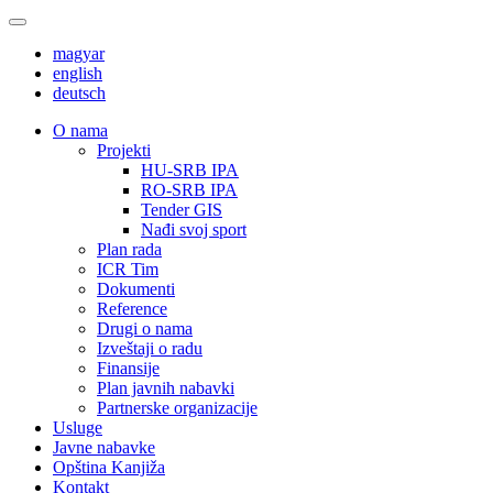
magyar
english
deutsch
О nama
Projekti
HU-SRB IPA
RO-SRB IPA
Tender GIS
Nađi svoj sport
Plan rada
ICR Tim
Dokumenti
Reference
Drugi o nama
Izveštaji o radu
Finansije
Plan javnih nabavki
Partnerske organizacije
Usluge
Javne nabavke
Opština Kanjiža
Kontakt