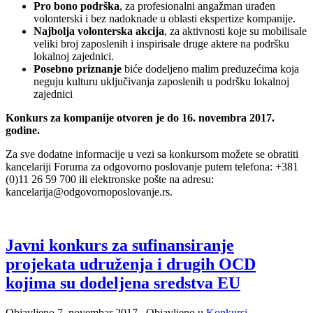
Pro bono podrška
, za profesionalni angažman urađen
volonterski i bez nadoknade u oblasti ekspertize kompanije.
Najbolja volonterska akcija
, za aktivnosti koje su mobilisale
veliki broj zaposlenih i inspirisale druge aktere na podršku
lokalnoj zajednici.
Posebno priznanje
biće dodeljeno malim preduzećima koja
neguju kulturu uključivanja zaposlenih u podršku lokalnoj
zajednici
Konkurs za kompanije otvoren je do 16. novembra 2017.
godine.
Za sve dodatne informacije u vezi sa konkursom možete se obratiti
kancelariji Foruma za odgovorno poslovanje putem telefona: +381
(0)11 26 59 700 ili elektronske pošte na adresu:
kancelarija@odgovornoposlovanje.rs.
Javni konkurs za sufinansiranje
projekata udruženja i drugih OCD
kojima su dodeljena sredstva EU
Objavljeno
7. novembar 2017.
. Objavljeno u
Konkursi
.