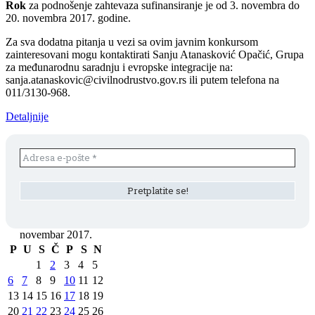
Rok
za podnošenje zahtevaza sufinansiranje je od 3. novembra do
20. novembra 2017. godine.
Za sva dodatna pitanja u vezi sa ovim javnim konkursom
zainteresovani mogu kontaktirati Sanju Atanasković Opačić, Grupa
za međunarodnu saradnju i evropske integracije na:
sanja.atanaskovic@civilnodrustvo.gov.rs ili putem telefona na
011/3130-968.
Detaljnije
novembar 2017.
P
U
S
Č
P
S
N
1
2
3
4
5
6
7
8
9
10
11
12
13
14
15
16
17
18
19
20
21
22
23
24
25
26