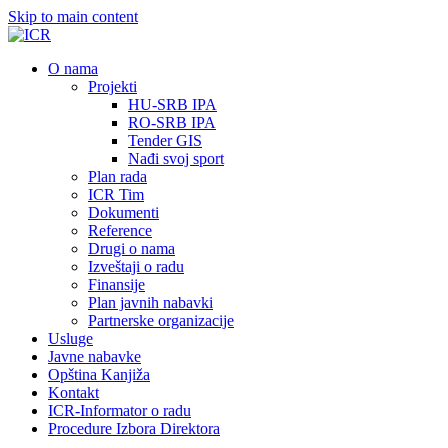
Skip to main content
О nama
Projekti
HU-SRB IPA
RO-SRB IPA
Tender GIS
Nađi svoj sport
Plan rada
ICR Tim
Dokumenti
Reference
Drugi o nama
Izveštaji o radu
Finansije
Plan javnih nabavki
Partnerske organizacije
Usluge
Javne nabavke
Opština Kanjiža
Kontakt
ICR-Informator o radu
Procedure Izbora Direktora