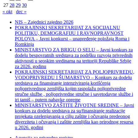
27
28
29
30
« okt
dec »
NIS – Zajednici zajedno 2026
POKRAJINSKI SEKRETARIJAT ZA SOCIJALNU
POLITIKU, DEMOGRAFIJU I RAVNOPRAVNOST
POLOVA – Javni konkursi – unapređenje položaja Roma i
Romkinja
MINISTARSTVO ZA BRIGU O SELU – Javni konkurs za
dodelu bespovratnih sredstava za podršku razvoja privrednih
aktivnosti u seoskim sredinama na teritoriji Republike Srbije
za 2026. godinu
POKRAJINSKI SEKRETARIJAT ZA POLJOPRIVREDU,
VODOPRIVREDU I ŠUMARSTVO – Konkurs za dodelu
sredstava za finansiranje intenziviranja korišćenja
poljoprivrednog zemljišta kojim raspolažu poljoprivredne
stručne službe , poljoprivredne stručne i savetodavne službe i
iri tamiš ‒ putem nabavke opreme
MINISTARSTVO ZAŠTITE ŽIVOTNE SREDINE – Javni
konkurs za dodelu sredstava za su/finansiranje realizacije
projekata ozelenjavanja u cilju zaštite i očuvanja predeonog
diverziteta i očuvanja i zaštite zemljišta kao prirodnog resursa
u 2026. godini
Agencija za privredne registre