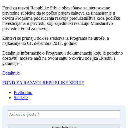
Fond za razvoj Republike Srbije obaveőtava zainteresovane
privredne subjekte da je počeo prijem zahteva za finansiranje u
okviru Programa podsticanja razvoja preduzetništva kroz podršku
investicijama u privredi, koji zajednički realizuju Ministarstvo
privrede i Fond za razvoj.
Zahtevi se primaju dok se sredstva iz Programa ne utroše, a
najkasnije do 01. decembra 2017. godine.
Detaljnije informacije o Programu i dokumentaciji koju je potrebno
dostaviti, možete naći na ovom sajtu o okviru odeljka „krediti i
garancije“.
Detaljnije
FOND ZA RAZVOJ REPUBLIKE SRBIJE
Prethodno
Sledeće