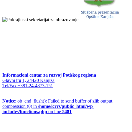
Informacioni centar za razvoj Potiskog regiona
Glavni trg 1, 24420 Kanjiža
Tel/Fax:+381-24-4873-151
Notice
: ob_end_flush(): Failed to send buffer of zlib output
compression (0) in
/home/icrrs/public_html/wp-
includes/functions.php
on line
5481