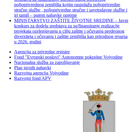
poljoprivrednog zemljišta kojim raspolažu poljoprivredne
stručne službe , poljoprivredne stručne i savetodavne službe i
iri tamiš ‒ putem nabavke opreme
MINISTARSTVO ZAŠTITE ŽIVOTNE SREDINE – Javni
konkurs za dodelu sredstava za su/finansiranje realizacije
projekata ozelenjavanja u cilju zaštite i očuvanja predeonog
diverziteta i očuvanja i zaštite zemljišta kao prirodnog resursa
u 2026. godini
Agencija za privredne registre
Fond "Evropski poslovi" Autonomne pokrajine Vojvodine
Nacionalna služba za zapošljavanje
Plan javnih nabavki
Razvojna agencija Vojvodine
Razvojni fond APV