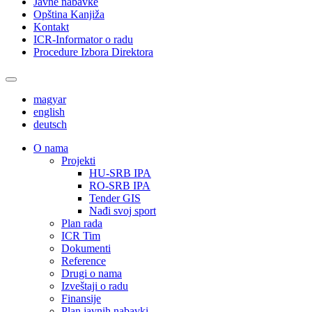
Javne nabavke
Opština Kanjiža
Kontakt
ICR-Informator o radu
Procedure Izbora Direktora
magyar
english
deutsch
О nama
Projekti
HU-SRB IPA
RO-SRB IPA
Tender GIS
Nađi svoj sport
Plan rada
ICR Tim
Dokumenti
Reference
Drugi o nama
Izveštaji o radu
Finansije
Plan javnih nabavki