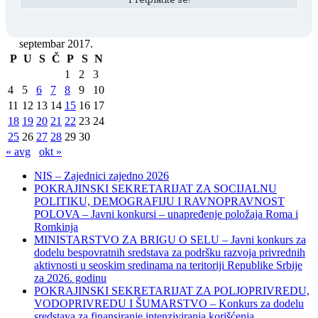
septembar 2017.
P
U
S
Č
P
S
N
1
2
3
4
5
6
7
8
9
10
11
12
13
14
15
16
17
18
19
20
21
22
23
24
25
26
27
28
29
30
« avg
okt »
NIS – Zajednici zajedno 2026
POKRAJINSKI SEKRETARIJAT ZA SOCIJALNU
POLITIKU, DEMOGRAFIJU I RAVNOPRAVNOST
POLOVA – Javni konkursi – unapređenje položaja Roma i
Romkinja
MINISTARSTVO ZA BRIGU O SELU – Javni konkurs za
dodelu bespovratnih sredstava za podršku razvoja privrednih
aktivnosti u seoskim sredinama na teritoriji Republike Srbije
za 2026. godinu
POKRAJINSKI SEKRETARIJAT ZA POLJOPRIVREDU,
VODOPRIVREDU I ŠUMARSTVO – Konkurs za dodelu
sredstava za finansiranje intenziviranja korišćenja