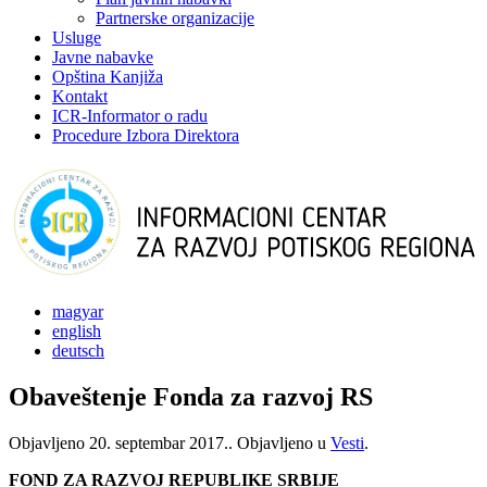
Partnerske organizacije
Usluge
Javne nabavke
Opština Kanjiža
Kontakt
ICR-Informator o radu
Procedure Izbora Direktora
magyar
english
deutsch
Obaveštenje Fonda za razvoj RS
Objavljeno
20. septembar 2017.
. Objavljeno u
Vesti
.
FOND ZA RAZVOJ REPUBLIKE SRBIJE