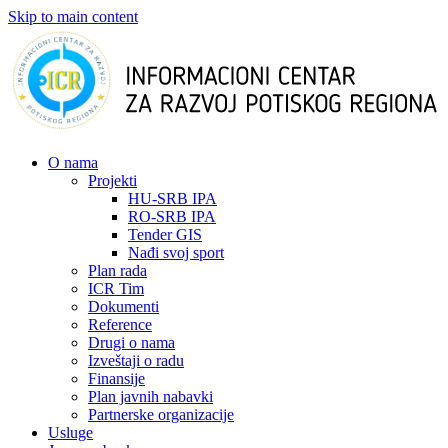
Skip to main content
О nama
Projekti
HU-SRB IPA
RO-SRB IPA
Tender GIS
Nađi svoj sport
Plan rada
ICR Tim
Dokumenti
Reference
Drugi o nama
Izveštaji o radu
Finansije
Plan javnih nabavki
Partnerske organizacije
Usluge