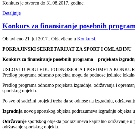
Konkurs je otvoren do 31.08.2017. godine.
Detaljnije
Konkurs za finansiranje posebnih programa
Objavljeno
21. jul 2017.
. Objavljeno u
Konkursi
.
POKRAJINSKI SEKRETARIJAT ZA SPORT I OMLADINU
Konkurs za finansiranje posebnih programa – projekata izgradn
USLOVI U POGLEDU PODNOSIOCA I PREDMETA KONKU
Predlog programa odnosno projekta mogu da podnose jedinice lokalne
Predlog programa odnosno projekata izgradnje, održavanja i opremanja
sportskog objekta.
Po svojoj sadržini projekti treba da se odnose na izgradnju, održavanj
Izgradnja
novog sportskog objekta podrazumeva izgradnju objekta u 
Održavanje
sportskog objekta podrazumeva kapitalno održavanje u pogl
održavanje sportskog objekta.