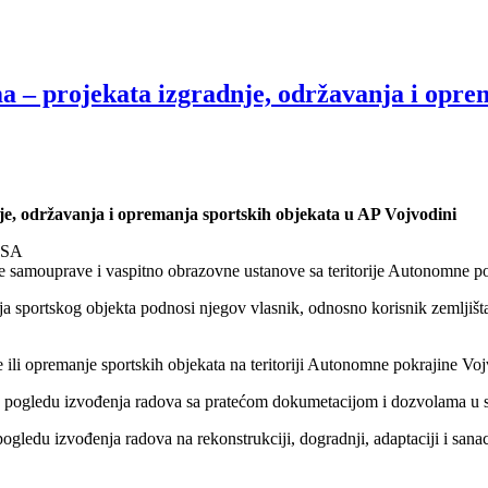
 – projekata izgradnje, održavanja i opre
je, održavanja i opremanja sportskih objekata u AP Vojvodini
RSA
 samouprave i vaspitno obrazovne ustanove sa teritorije Autonomne po
 sportskog objekta podnosi njegov vlasnik, odnosno korisnik zemljišta i
e ili opremanje sportskih objekata na teritoriji Autonomne pokrajine Vo
pogledu izvođenja radova sa pratećom dokumetacijom i dozvolama u sk
edu izvođenja radova na rekonstrukciji, dogradnji, adaptaciji i sanaci