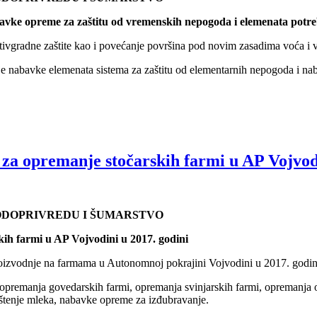
avke opreme za zaštitu od vremenskih nepogoda i elemenata potre
tivgradne zaštite kao i povećanje površina pod novim zasadima voća i 
je nabavke elemenata sistema za zaštitu od elementarnih nepogoda i na
za opremanje stočarskih farmi u AP Vojvodi
VODOPRIVREDU I ŠUMARSTVO
ih farmi u AP Vojvodini u 2017. godini
proizvodnje na farmama u Autonomnoj pokrajini Vojvodini u 2017. godin
 opremanja govedarskih farmi, opremanja svinjarskih farmi, opremanja 
štenje mleka, nabavke opreme za izđubravanje.