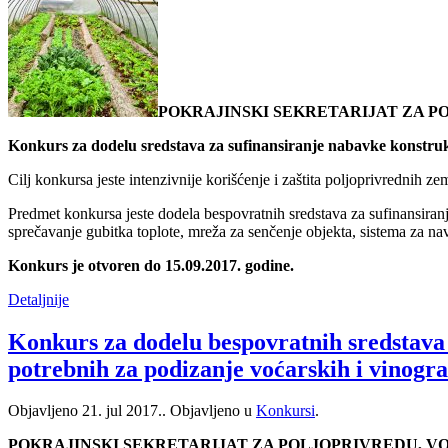
POKRAJINSKI SEKRETARIJAT ZA 
Konkurs za dodelu sredstava za sufinansiranje nabavke konstrukc
Cilj konkursa jeste intenzivnije korišćenje i zaštita poljoprivrednih 
Predmet konkursa jeste dodela bespovratnih sredstava za sufinansiranje 
sprečavanje gubitka toplote, mreža za senčenje objekta, sistema za n
Konkurs je otvoren do 15.09.2017. godine.
Detaljnije
Konkurs za dodelu bespovratnih sredstava
potrebnih za podizanje voćarskih i vinogr
Objavljeno
21. jul 2017.
. Objavljeno u
Konkursi
.
POKRAJINSKI SEKRETARIJAT ZA POLJOPRIVREDU, 