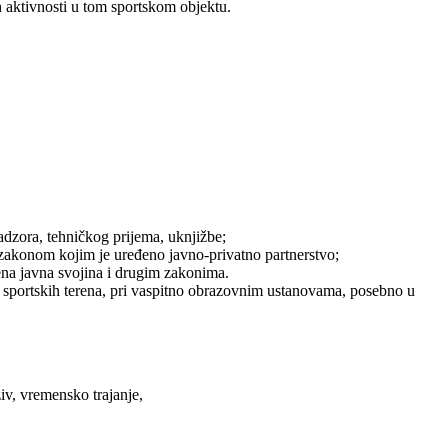
h aktivnosti u tom sportskom objektu.
adzora, tehničkog prijema, uknjižbe;
 zakonom kojim je uređeno javno-privatno partnerstvo;
ena javna svojina i drugim zakonima.
nih sportskih terena, pri vaspitno obrazovnim ustanovama, posebno u
v, vremensko trajanje,