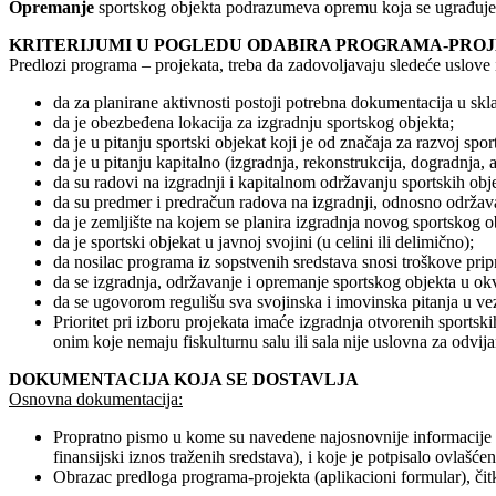
Opremanje
sportskog objekta podrazumeva opremu koja se ugrađuje u 
KRITERIJUMI U POGLEDU ODABIRA PROGRAMA-PRO
Predlozi programa – projekata, treba da zadovoljavaju sledeće uslove i
da za planirane aktivnosti postoji potrebna dokumentacija u skl
da je obezbeđena lokacija za izgradnju sportskog objekta;
da je u pitanju sportski objekat koji je od značaja za razvoj spo
da je u pitanju kapitalno (izgradnja, rekonstrukcija, dogradnja, a
da su radovi na izgradnji i kapitalnom održavanju sportskih 
da su predmer i predračun radova na izgradnji, odnosno održavan
da je zemljište na kojem se planira izgradnja novog sportskog ob
da je sportski objekat u javnoj svojini (u celini ili delimično);
da nosilac programa iz sopstvenih sredstava snosi troškove pri
da se izgradnja, održavanje i opremanje sportskog objekta u ok
da se ugovorom regulišu sva svojinska i imovinska pitanja u ve
Prioritet pri izboru projekata imaće izgradnja otvorenih sports
onim koje nemaju fiskulturnu salu ili sala nije uslovna za odvija
DOKUMENTACIJA KOJA SE DOSTAVLJA
Osnovna dokumentacija:
Propratno pismo u kome su navedene najosnovnije informacije 
finansijski iznos traženih sredstava), i koje je potpisalo ovlašćen
Obrazac predloga programa-projekta (aplikacioni formular), čit