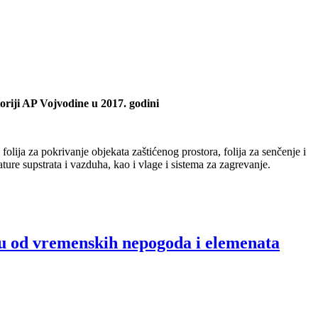
oriji AP Vojvodine u 2017. godini
olija za pokrivanje objekata zaštićenog prostora, folija za senčenje i
re supstrata i vazduha, kao i vlage i sistema za zagrevanje.
tu od vremenskih nepogoda i elemenata