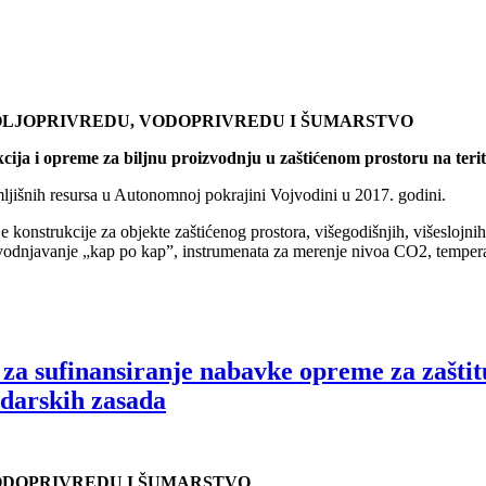
POLJOPRIVREDU, VODOPRIVREDU I ŠUMARSTVO
ija i opreme za biljnu proizvodnju u zaštićenom prostoru na terit
zemljišnih resursa u Autonomnoj pokrajini Vojvodini u 2017. godini.
konstrukcije za objekte zaštićenog prostora, višegodišnjih, višeslojnih f
avodnjavanje „kap po kap”, instrumenata za merenje nivoa CO2, temperatu
 za sufinansiranje nabavke opreme za zašti
adarskih zasada
VODOPRIVREDU I ŠUMARSTVO