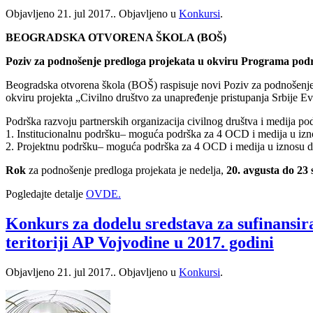
Objavljeno
21. jul 2017.
. Objavljeno u
Konkursi
.
BEOGRADSKA OTVORENA ŠKOLA (BOŠ)
Poziv za podnošenje predloga projekata u okviru Programa podršk
Beogradska otvorena škola (BOŠ) raspisuje novi Poziv za podnošenje 
okviru projekta „Civilno društvo za unapređenje pristupanja Srbije E
Podrška razvoju partnerskih organizacija civilnog društva i medija pod
1. Institucionalnu podršku– moguća podrška za 4 OCD i medija u iz
2. Projektnu podršku– moguća podrška za 4 OCD i medija u iznosu d
Rok
za podnošenje predloga projekata je nedelja,
20. avgusta do 23 
Pogledajte detalje
OVDE.
Konkurs za dodelu sredstava za sufinansir
teritoriji AP Vojvodine u 2017. godini
Objavljeno
21. jul 2017.
. Objavljeno u
Konkursi
.