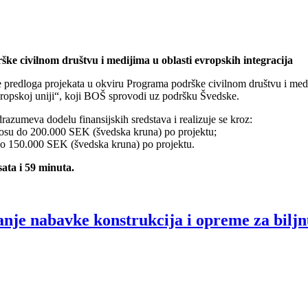
e civilnom društvu i medijima u oblasti evropskih integracija
predloga projekata u okviru Programa podrške civilnom društvu i mediji
vropskoj uniji“, koji BOŠ sprovodi uz podršku Švedske.
razumeva dodelu finansijskih sredstava i realizuje se kroz:
nosu do 200.000 SEK (švedska kruna) po projektu;
o 150.000 SEK (švedska kruna) po projektu.
sata i 59 minuta.
anje nabavke konstrukcija i opreme za bilj