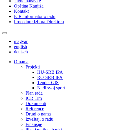
Javne nabavke
Opština Kanjiža
Kontakt
ICR-Informator o radu
Procedure Izbora Direktora
magyar
english
deutsch
О nama
Projekti
HU-SRB IPA
RO-SRB IPA
Tender GIS
Nađi svoj sport
Plan rada
ICR Tim
Dokumenti
Reference
Drugi o nama
Izveštaji o radu
Finansije
Plan javnih nabavki