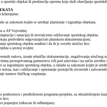
sportski objekat ili predstavlja opremu koja služi obavljanju sportski
JEKATA
 kriterijume:
adu sa zakonom kojim se uređuje planiranje i izgradnja objekata;
rta u AP Vojvodini;
daptacija i sanacija) ili investiciono održavanje sportskog objekta;
objekata predviđeni odgovarajućom planskom dokumentacijom;
ju sportskog objekta urađeni i da ih je overilo stručno lice;
jekta u javnoj svojini;
premnih radova, izrade tehničke dokumentacije, angažovanja stručnog n
virima javnoprivatnog partnerstva vrši pod uslovima i na način utvrđen
zi sa izgradnjom sportskog objekta, u skladu sa zakonom kojim je uređ
kih terena, kao i održavanje i opremanje postojećih otvorenih i zatvore
nje nastave fizičkog vaspitanja.
o podnosiocu i predloženom programu-projektu, sa obrazloženjem (nazi
o lice;
ko popunjen (otkucan ili odštampan).