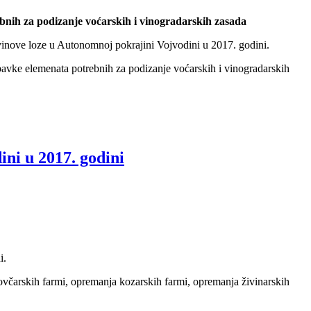
bnih za podizanje voćarskih i vinogradarskih zasada
vinove loze u Autonomnoj pokrajini Vojvodini u 2017. godini.
bavke elemenata potrebnih za podizanje voćarskih i vinogradarskih
ni u 2017. godini
i.
ovčarskih farmi, opremanja kozarskih farmi, opremanja živinarskih