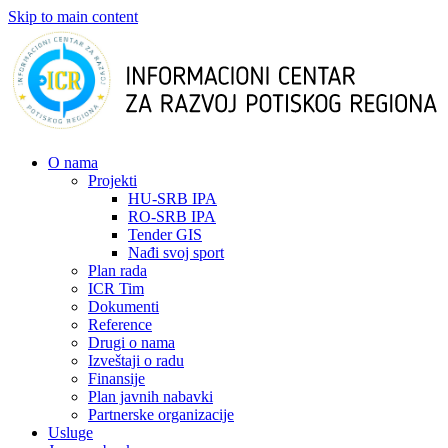
Skip to main content
О nama
Projekti
HU-SRB IPA
RO-SRB IPA
Tender GIS
Nađi svoj sport
Plan rada
ICR Tim
Dokumenti
Reference
Drugi o nama
Izveštaji o radu
Finansije
Plan javnih nabavki
Partnerske organizacije
Usluge