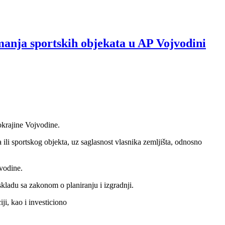
manja sportskih objekata u AP Vojvodini
krajine Vojvodine.
li sportskog objekta, uz saglasnost vlasnika zemljišta, odnosno
jvodine.
ladu sa zakonom o planiranju i izgradnji.
ji, kao i investiciono