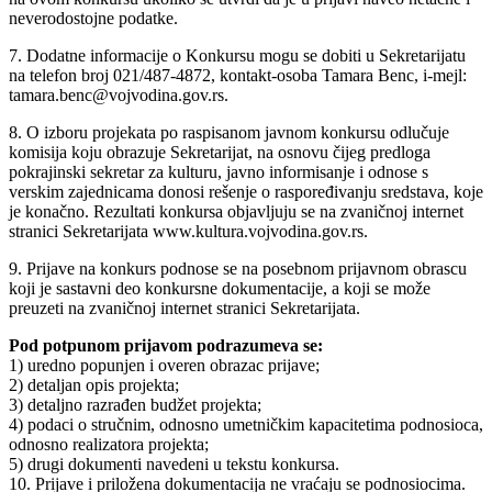
neverodostojne podatke.
7. Dodatne informacije o Konkursu mogu se dobiti u Sekretarijatu
na telefon broj 021/487-4872, kontakt-osoba Tamara Benc, i-mejl:
tamara.benc@vojvodina.gov.rs.
8. O izboru projekata po raspisanom javnom konkursu odlučuje
komisija koju obrazuje Sekretarijat, na osnovu čijeg predloga
pokrajinski sekretar za kulturu, javno informisanje i odnose s
verskim zajednicama donosi rešenje o raspoređivanju sredstava, koje
je konačno. Rezultati konkursa objavljuju se na zvaničnoj internet
stranici Sekretarijata www.kultura.vojvodina.gov.rs.
9. Prijave na konkurs podnose se na posebnom prijavnom obrascu
koji je sastavni deo konkursne dokumentacije, a koji se može
preuzeti na zvaničnoj internet stranici Sekretarijata.
Pod potpunom prijavom podrazumeva se:
1) uredno popunjen i overen obrazac prijave;
2) detaljan opis projekta;
3) detaljno razrađen budžet projekta;
4) podaci o stručnim, odnosno umetničkim kapacitetima podnosioca,
odnosno realizatora projekta;
5) drugi dokumenti navedeni u tekstu konkursa.
10. Prijave i priložena dokumentacija ne vraćaju se podnosiocima.