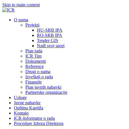
Skip to main content
О nama
Projekti
HU-SRB IPA
RO-SRB IPA
Tender GIS
Nađi svoj sport
Plan rada
ICR Tim
Dokumenti
Reference
Drugi o nama
Izveštaji o radu
Finansije
Plan javnih nabavki
Partnerske organizacije
Usluge
Javne nabavke
Opština Kanjiža
Kontakt
ICR-Informator o radu
Procedure Izbora Direktora