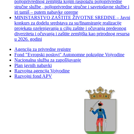
poljoprivrednog zemljišta kojim raspolažu poljoprivredne
stručne službe , poljoprivredne stručne i savetodavne službe i
iri tamiš ‒ putem nabavke opreme
MINISTARSTVO ZAŠTITE ŽIVOTNE SREDINE – Javni
konkurs za dodelu sredstava za su/finansiranje realizacije
projekata ozelenjavanja u cilju zaštite i očuvanja predeonog
diverziteta i očuvanja i zaštite zemljišta kao prirodnog resursa
u 2026. godini
Agencija za privredne registre
Fond "Evropski poslovi" Autonomne pokrajine Vojvodine
Nacionalna služba za zapošljavanje
Plan javnih nabavki
Razvojna agencija Vojvodine
Razvojni fond APV