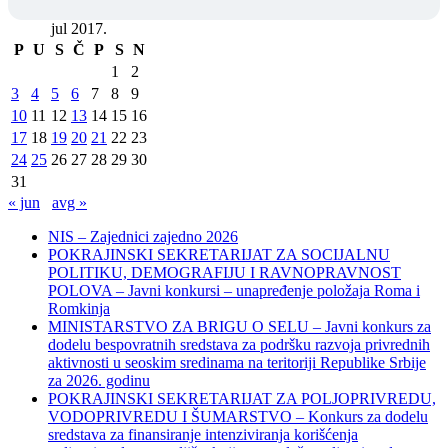
jul 2017.
P
U
S
Č
P
S
N
1
2
3
4
5
6
7
8
9
10
11
12
13
14
15
16
17
18
19
20
21
22
23
24
25
26
27
28
29
30
31
« jun
avg »
NIS – Zajednici zajedno 2026
POKRAJINSKI SEKRETARIJAT ZA SOCIJALNU
POLITIKU, DEMOGRAFIJU I RAVNOPRAVNOST
POLOVA – Javni konkursi – unapređenje položaja Roma i
Romkinja
MINISTARSTVO ZA BRIGU O SELU – Javni konkurs za
dodelu bespovratnih sredstava za podršku razvoja privrednih
aktivnosti u seoskim sredinama na teritoriji Republike Srbije
za 2026. godinu
POKRAJINSKI SEKRETARIJAT ZA POLJOPRIVREDU,
VODOPRIVREDU I ŠUMARSTVO – Konkurs za dodelu
sredstava za finansiranje intenziviranja korišćenja