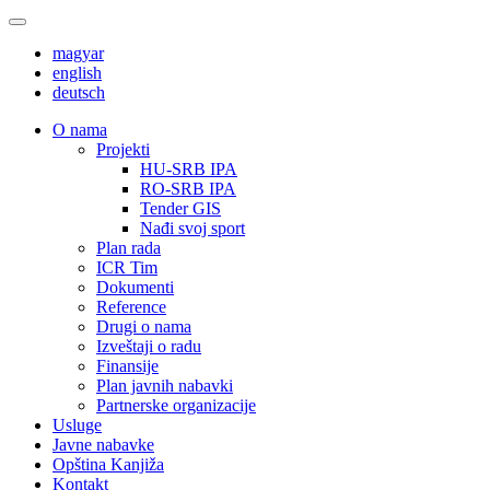
magyar
english
deutsch
О nama
Projekti
HU-SRB IPA
RO-SRB IPA
Tender GIS
Nađi svoj sport
Plan rada
ICR Tim
Dokumenti
Reference
Drugi o nama
Izveštaji o radu
Finansije
Plan javnih nabavki
Partnerske organizacije
Usluge
Javne nabavke
Opština Kanjiža
Kontakt