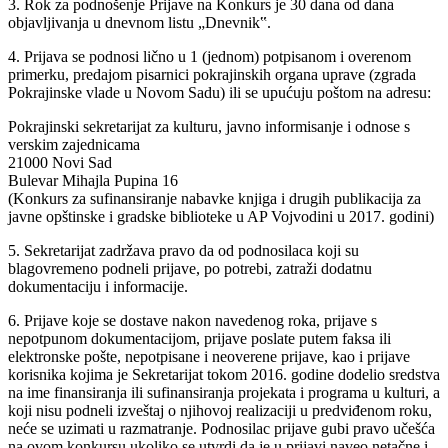
3. Rok za podnošenje Prijave na Konkurs je 30 dana od dana
objavljivanja u dnevnom listu „Dnevnik‟.
4. Prijava se podnosi lično u 1 (jednom) potpisanom i overenom
primerku, predajom pisarnici pokrajinskih organa uprave (zgrada
Pokrajinske vlade u Novom Sadu) ili se upućuju poštom na adresu:
Pokrajinski sekretarijat za kulturu, javno informisanje i odnose s
verskim zajednicama
21000 Novi Sad
Bulevar Mihajla Pupina 16
(Konkurs za sufinansiranje nabavke knjiga i drugih publikacija za
javne opštinske i gradske biblioteke u AP Vojvodini u 2017. godini)
5. Sekretarijat zadržava pravo da od podnosilaca koji su
blagovremeno podneli prijave, po potrebi, zatraži dodatnu
dokumentaciju i informacije.
6. Prijave koje se dostave nakon navedenog roka, prijave s
nepotpunom dokumentacijom, prijave poslate putem faksa ili
elektronske pošte, nepotpisane i neoverene prijave, kao i prijave
korisnika kojima je Sekretarijat tokom 2016. godine dodelio sredstva
na ime finansiranja ili sufinansiranja projekata i programa u kulturi, a
koji nisu podneli izveštaj o njihovoj realizaciji u predviđenom roku,
neće se uzimati u razmatranje. Podnosilac prijave gubi pravo učešća
na ovom konkursu ukoliko se utvrdi da je u prijavi naveo netačne i