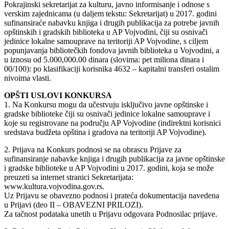
Pokrajinski sekretarijat za kulturu, javno informisanje i odnose s
verskim zajednicama (u daljem tekstu: Sekretarijat) u 2017. godini
sufinansiraće nabavku knjiga i drugih publikacija za potrebe javnih
opštinskih i gradskih biblioteka u AP Vojvodini, čiji su osnivači
jedinice lokalne samouprave na teritoriji AP Vojvodine, s ciljem
popunjavanja bibliotečkih fondova javnih biblioteka u Vojvodini, a
u iznosu od 5.000,000.00 dinara (slovima: pet miliona dinara i
00/100): po klasifikaciji korisnika 4632 – kapitalni transferi ostalim
nivoima vlasti.
OPŠTI USLOVI KONKURSA
1. Na Konkursu mogu da učestvuju isključivo javne opštinske i
gradske biblioteke čiji su osnivači jedinice lokalne samouprave i
koje su registrovane na području AP Vojvodine (indirektni korisnici
sredstava budžeta opština i gradova na teritoriji AP Vojvodine).
2. Prijava na Konkurs podnosi se na obrascu Prijave za
sufinansiranje nabavke knjiga i drugih publikacija za javne opštinske
i gradske biblioteke u AP Vojvodini u 2017. godini, koja se može
preuzeti sa internet stranici Sekretarijata:
www.kultura.vojvodina.gov.rs.
Uz Prijavu se obavezno podnosi i prateća dokumentacija navedena
u Prijavi (deo II – OBAVEZNI PRILOZI).
Za tačnost podataka unetih u Prijavu odgovara Podnosilac prijave.