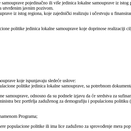
 samouprave pojedinačno ili više jedinica lokalne samouprave iz istog p
ima utvrđenim javnim pozivom.
rave iz istog regiona, koje zajednički realizuju i učestvuju u finansira
ione politike jedinica lokalne samouprave koje doprinose realizaciji c
mouprave koje ispunjavaju sledeće uslove:
pulacione politike jedinica lokalne samouprave, sa potrebnom dokumen
kalne samouprave, odnosno da su podnele izjavu da će sredstva za sufina
istra bez portfelja zaduženog za demografiju i populacionu politiku (u
 i namenom Programa;
ere populacione politike ili ima lice zaduženo za sprovođenje mera popu