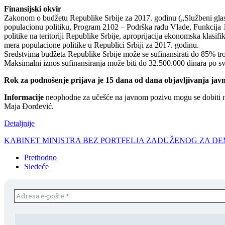
Finansijski okvir
Zakonom o budžetu Republike Srbije za 2017. godinu („Službeni glasn
populacionu politiku, Program 2102 – Podrška radu Vlade, Funkcija 110
politike na teritoriji Republike Srbije, aproprijacija ekonomska klasi
mera populacione politike u Republici Srbiji za 2017. godinu.
Sredstvima budžeta Republike Srbije može se sufinansirati do 85% tr
Maksimalni iznos sufinansiranja može biti do 32.500.000 dinara po s
Rok za podnošenje prijava je 15 dana od dana objavljivanja jav
Informacije
neophodne za učešće na javnom pozivu mogu se dobiti na 
Maja Đorđević.
Detaljnije
KABINET MINISTRA BEZ PORTFELJA ZADUŽENOG ZA DE
Prethodno
Sledeće