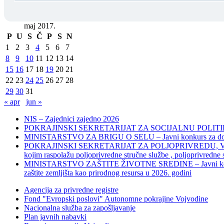
maj 2017.
P
U
S
Č
P
S
N
1
2
3
4
5
6
7
8
9
10
11
12
13
14
15
16
17
18
19
20
21
22
23
24
25
26
27
28
29
30
31
« apr
jun »
NIS – Zajednici zajedno 2026
POKRAJINSKI SEKRETARIJAT ZA SOCIJALNU POLITIKU, 
MINISTARSTVO ZA BRIGU O SELU – Javni konkurs za dodelu bes
POKRAJINSKI SEKRETARIJAT ZA POLJOPRIVREDU, VODOPRIVR
kojim raspolažu poljoprivredne stručne službe , poljoprivredne
MINISTARSTVO ZAŠTITE ŽIVOTNE SREDINE – Javni konkurs za dod
zaštite zemljišta kao prirodnog resursa u 2026. godini
Agencija za privredne registre
Fond "Evropski poslovi" Autonomne pokrajine Vojvodine
Nacionalna služba za zapošljavanje
Plan javnih nabavki