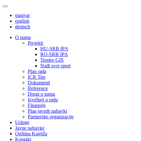
magyar
english
deutsch
О nama
Projekti
HU-SRB IPA
RO-SRB IPA
Tender GIS
Nađi svoj sport
Plan rada
ICR Tim
Dokumenti
Reference
Drugi o nama
Izveštaji o radu
Finansije
Plan javnih nabavki
Partnerske organizacije
Usluge
Javne nabavke
Opština Kanjiža
Kontakt