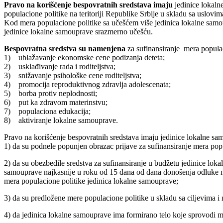
Pravo na korišćenje bespovratnih sredstava imaju
jedinice lokalne
populacione politike na teritoriji Republike Srbije u skladu sa uslov
Kod mera populacione politike sa učešćem više jedinica lokalne samoup
jedinice lokalne samouprave srazmerno učešću.
Bespovratna sredstva su namenjena
za sufinansiranje mera populac
1) ublažavanje ekonomske cene podizanja deteta;
2) usklađivanje rada i roditeljstva;
3) snižavanje psihološke cene roditeljstva;
4) promocija reproduktivnog zdravlja adolescenata;
5) borba protiv neplodnosti;
6) put ka zdravom materinstvu;
7) populaciona edukacija;
8) aktiviranje lokalne samouprave.
Pravo na korišćenje bespovratnih sredstava imaju jedinice lokalne sa
1) da su podnele popunjen obrazac prijave za sufinansiranje mera po
2) da su obezbedile sredstva za sufinansiranje u budžetu jedinice lo
samouprave najkasnije u roku od 15 dana od dana donošenja odluke min
mera populacione politike jedinica lokalne samouprave;
3) da su predložene mere populacione politike u skladu sa ciljevima
4) da jedinica lokalne samouprave ima formirano telo koje sprovodi m