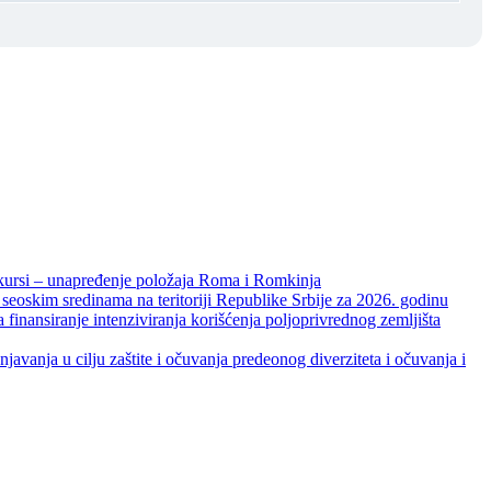
unapređenje položaja Roma i Romkinja
skim sredinama na teritoriji Republike Srbije za 2026. godinu
je intenziviranja korišćenja poljoprivrednog zemljišta
ja u cilju zaštite i očuvanja predeonog diverziteta i očuvanja i