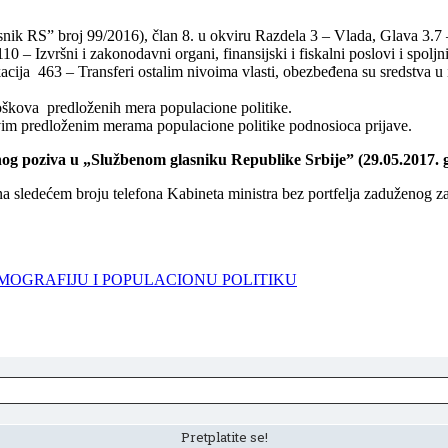
ik RS” broj 99/2016), član 8. u okviru Razdela 3 – Vlada, Glava 3.7 –
 – Izvršni i zakonodavni organi, finansijski i fiskalni poslovi i spol
fikacija 463 – Transferi ostalim nivoima vlasti, obezbeđena su sredstva
oškova predloženih mera populacione politike.
vim predloženim merama populacione politike podnosioca prijave.
nog poziva u „Službenom glasniku Republike Srbije” (29.05.2017. 
sledećem broju telefona Kabineta ministra bez portfelja zaduženog za
MOGRAFIJU I POPULACIONU POLITIKU