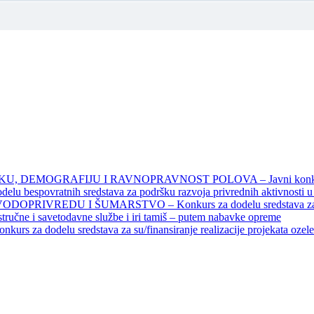
DEMOGRAFIJU I RAVNOPRAVNOST POLOVA – Javni konkursi – 
povratnih sredstava za podršku razvoja privrednih aktivnosti u seo
EDU I ŠUMARSTVO – Konkurs za dodelu sredstava za finansiran
 stručne i savetodavne službe i iri tamiš ‒ putem nabavke opreme
elu sredstava za su/finansiranje realizacije projekata ozelenjavan