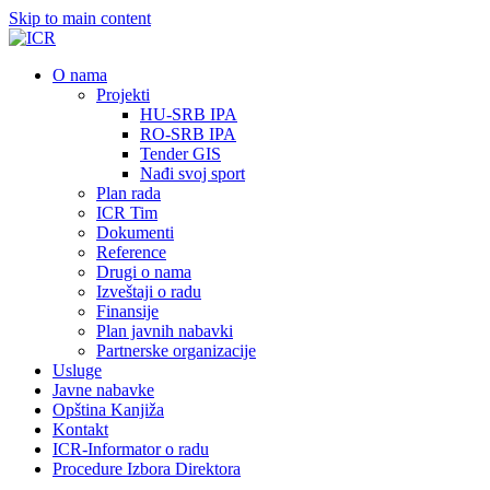
Skip to main content
О nama
Projekti
HU-SRB IPA
RO-SRB IPA
Tender GIS
Nađi svoj sport
Plan rada
ICR Tim
Dokumenti
Reference
Drugi o nama
Izveštaji o radu
Finansije
Plan javnih nabavki
Partnerske organizacije
Usluge
Javne nabavke
Opština Kanjiža
Kontakt
ICR-Informator o radu
Procedure Izbora Direktora