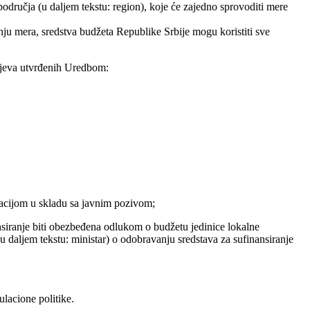
odručja (u daljem tekstu: region), koje će zajedno sprovoditi mere
nju mera, sredstva budžeta Republike Srbije mogu koristiti sve
iljeva utvrđenih Uredbom:
tacijom u skladu sa javnim pozivom;
nsiranje biti obezbeđena odlukom o budžetu jedinice lokalne
 daljem tekstu: ministar) o odobravanju sredstava za sufinansiranje
lacione politike.