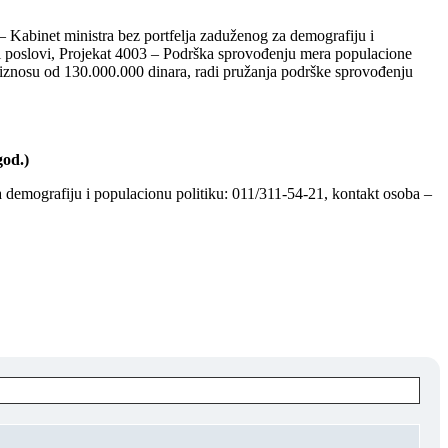
 Kabinet ministra bez portfelja zaduženog za demografiju i
jni poslovi, Projekat 4003 – Podrška sprovođenju mera populacione
 u iznosu od 130.000.000 dinara, radi pružanja podrške sprovođenju
god.)
 demografiju i populacionu politiku: 011/311-54-21, kontakt osoba –