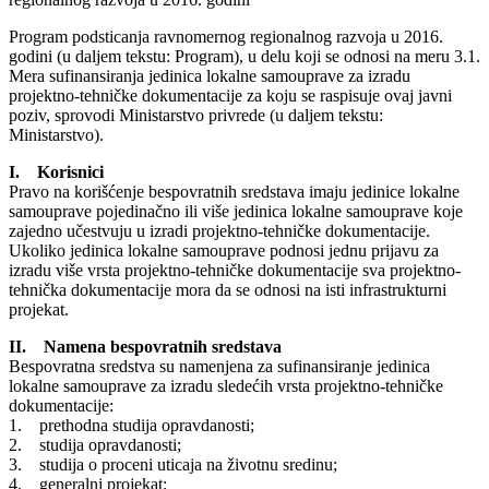
Program podsticanja ravnomernog regionalnog razvoja u 2016.
godini (u daljem tekstu: Program), u delu koji se odnosi na meru 3.1.
Mera sufinansiranja jedinica lokalne samouprave za izradu
projektno-tehničke dokumentacije za koju se raspisuje ovaj javni
poziv, sprovodi Ministarstvo privrede (u daljem tekstu:
Ministarstvo).
I. Korisnici
Pravo na korišćenje bespovratnih sredstava imaju jedinice lokalne
samouprave pojedinačno ili više jedinica lokalne samouprave koje
zajedno učestvuju u izradi projektno-tehničke dokumentacije.
Ukoliko jedinica lokalne samouprave podnosi jednu prijavu za
izradu više vrsta projektno-tehničke dokumentacije sva projektno-
tehnička dokumentacije mora da se odnosi na isti infrastrukturni
projekat.
II. Namena bespovratnih sredstava
Bespovratna sredstva su namenjena za sufinansiranje jedinica
lokalne samouprave za izradu sledećih vrsta projektno-tehničke
dokumentacije:
1. prethodna studija opravdanosti;
2. studija opravdanosti;
3. studija o proceni uticaja na životnu sredinu;
4. generalni projekat;