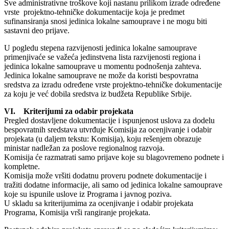
Sve administrativne troškove koji nastanu prilikom izrade određene
vrste projektno-tehničke dokumentacije koja je predmet
sufinansiranja snosi jedinica lokalne samouprave i ne mogu biti
sastavni deo prijave.
U pogledu stepena razvijenosti jedinica lokalne samouprave
primenjivaće se važeća jedinstvena lista razvijenosti regiona i
jedinica lokalne samouprave u momentu podnošenja zahteva.
Jedinica lokalne samouprave ne može da koristi bespovratna
sredstva za izradu određene vrste projektno-tehničke dokumentacije
za koju je već dobila sredstva iz budžeta Republike Srbije.
VI. Kriterijumi za odabir projekata
Pregled dostavljene dokumentacije i ispunjenost uslova za dodelu
bespovratnih sredstava utvrđuje Komisija za ocenjivanje i odabir
projekata (u daljem tekstu: Komisija), koju rešenjem obrazuje
ministar nadležan za poslove regionalnog razvoja.
Komisija će razmatrati samo prijave koje su blagovremeno podnete i
kompletne.
Komisija može vršiti dodatnu proveru podnete dokumentacije i
tražiti dodatne informacije, ali samo od jedinica lokalne samouprave
koje su ispunile uslove iz Programa i javnog poziva.
U skladu sa kriterijumima za ocenjivanje i odabir projekata
Programa, Komisija vrši rangiranje projekata.