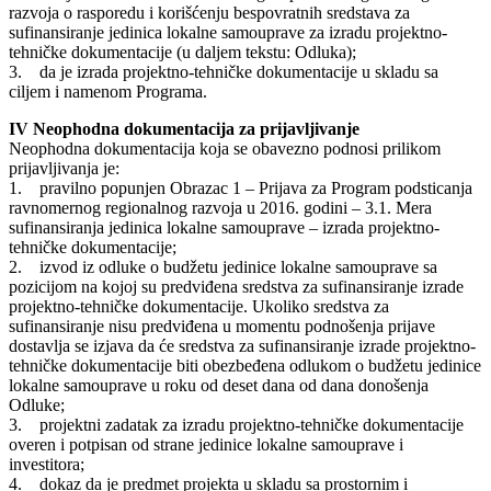
razvoja o rasporedu i korišćenju bespovratnih sredstava za
sufinansiranje jedinica lokalne samouprave za izradu projektno-
tehničke dokumentacije (u daljem tekstu: Odluka);
3. da je izrada projektno-tehničke dokumentacije u skladu sa
ciljem i namenom Programa.
IV Neophodna dokumentacija za prijavljivanje
Neophodna dokumentacija koja se obavezno podnosi prilikom
prijavljivanja je:
1. pravilno popunjen Obrazac 1 – Prijava za Program podsticanja
ravnomernog regionalnog razvoja u 2016. godini – 3.1. Mera
sufinansiranja jedinica lokalne samouprave – izrada projektno-
tehničke dokumentacije;
2. izvod iz odluke o budžetu jedinice lokalne samouprave sa
pozicijom na kojoj su predviđena sredstva za sufinansiranje izrade
projektno-tehničke dokumentacije. Ukoliko sredstva za
sufinansiranje nisu predviđena u momentu podnošenja prijave
dostavlja se izjava da će sredstva za sufinansiranje izrade projektno-
tehničke dokumentacije biti obezbeđena odlukom o budžetu jedinice
lokalne samouprave u roku od deset dana od dana donošenja
Odluke;
3. projektni zadatak za izradu projektno-tehničke dokumentacije
overen i potpisan od strane jedinice lokalne samouprave i
investitora;
4. dokaz da je predmet projekta u skladu sa prostornim i