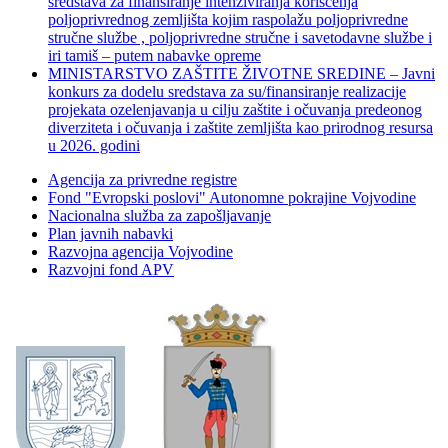
sredstava za finansiranje intenziviranja korišćenja
poljoprivrednog zemljišta kojim raspolažu poljoprivredne
stručne službe , poljoprivredne stručne i savetodavne službe i
iri tamiš ‒ putem nabavke opreme
MINISTARSTVO ZAŠTITE ŽIVOTNE SREDINE – Javni
konkurs za dodelu sredstava za su/finansiranje realizacije
projekata ozelenjavanja u cilju zaštite i očuvanja predeonog
diverziteta i očuvanja i zaštite zemljišta kao prirodnog resursa
u 2026. godini
Agencija za privredne registre
Fond "Evropski poslovi" Autonomne pokrajine Vojvodine
Nacionalna služba za zapošljavanje
Plan javnih nabavki
Razvojna agencija Vojvodine
Razvojni fond APV