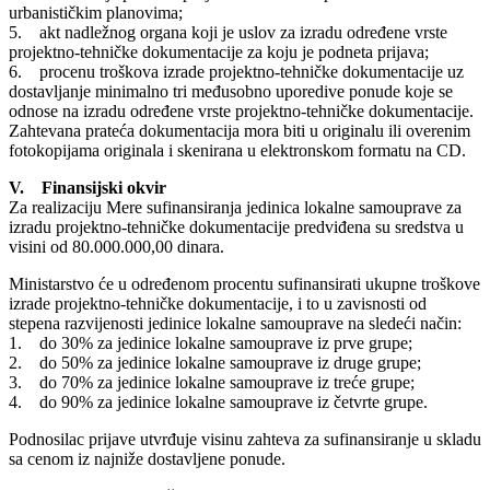
urbanističkim planovima;
5. akt nadležnog organa koji je uslov za izradu određene vrste
projektno-tehničke dokumentacije za koju je podneta prijava;
6. procenu troškova izrade projektno-tehničke dokumentacije uz
dostavljanje minimalno tri međusobno uporedive ponude koje se
odnose na izradu određene vrste projektno-tehničke dokumentacije.
Zahtevana prateća dokumentacija mora biti u originalu ili overenim
fotokopijama originala i skenirana u elektronskom formatu na CD.
V. Finansijski okvir
Za realizaciju Mere sufinansiranja jedinica lokalne samouprave za
izradu projektno-tehničke dokumentacije predviđena su sredstva u
visini od 80.000.000,00 dinara.
Ministarstvo će u određenom procentu sufinansirati ukupne troškove
izrade projektno-tehničke dokumentacije, i to u zavisnosti od
stepena razvijenosti jedinice lokalne samouprave na sledeći način:
1. do 30% za jedinice lokalne samouprave iz prve grupe;
2. do 50% za jedinice lokalne samouprave iz druge grupe;
3. do 70% za jedinice lokalne samouprave iz treće grupe;
4. do 90% za jedinice lokalne samouprave iz četvrte grupe.
Podnosilac prijave utvrđuje visinu zahteva za sufinansiranje u skladu
sa cenom iz najniže dostavljene ponude.