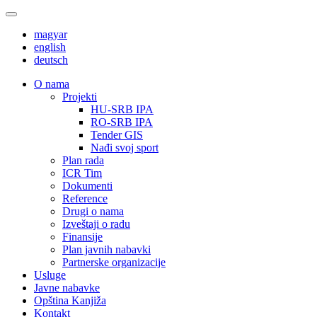
magyar
english
deutsch
О nama
Projekti
HU-SRB IPA
RO-SRB IPA
Tender GIS
Nađi svoj sport
Plan rada
ICR Tim
Dokumenti
Reference
Drugi o nama
Izveštaji o radu
Finansije
Plan javnih nabavki
Partnerske organizacije
Usluge
Javne nabavke
Opština Kanjiža
Kontakt