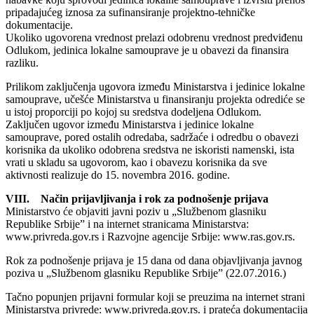
pripadajućeg iznosa za sufinansiranje projektno-tehničke
dokumentacije.
Ukoliko ugovorena vrednost prelazi odobrenu vrednost predviđenu
Odlukom, jedinica lokalne samouprave je u obavezi da finansira
razliku.
Prilikom zaključenja ugovora između Ministarstva i jedinice lokalne
samouprave, učešće Ministarstva u finansiranju projekta odrediće se
u istoj proporciji po kojoj su sredstva dodeljena Odlukom.
Zaključen ugovor između Ministarstva i jedinice lokalne
samouprave, pored ostalih odredaba, sadržaće i odredbu o obavezi
korisnika da ukoliko odobrena sredstva ne iskoristi namenski, ista
vrati u skladu sa ugovorom, kao i obavezu korisnika da sve
aktivnosti realizuje do 15. novembra 2016. godine.
VIII. Način prijavljivanja i rok za podnošenje prijava
Ministarstvo će objaviti javni poziv u „Službenom glasniku
Republike Srbije” i na internet stranicama Ministarstva:
www.privreda.gov.rs i Razvojne agencije Srbije: www.ras.gov.rs.
Rok za podnošenje prijava je 15 dana od dana objavljivanja javnog
poziva u „Službenom glasniku Republike Srbije” (22.07.2016.)
Tačno popunjen prijavni formular koji se preuzima na internet strani
Ministarstva privrede: www.privreda.gov.rs. i prateća dokumentacija