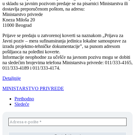
u skladu sa javnim pozivom predaje se na pisarnici Ministarstva ili
dostavlja preporučenom poštom, na adresu:
Ministarstvo privrede
Kneza Miloša 20
11000 Beograd
Prijave se predaju u zatvorenoj koverti sa naznakom „Prijava za
Javni poziv – mera sufinansiranja jedinica lokalne samouprave za
izradu projektno-tehničke dokumentacije”, sa punom adresom
pošiljaoca na poleđini koverte.
Informacije neophodne za učešće na javnom pozivu mogu se dobiti
na sledećim brojevima telefona Ministarstva privrede: 011/333-4165,
011/333-4189 i 011/333-4174.
Detaljnije
MINISTARSTVO PRIVREDE
Prethodno
Sledeće