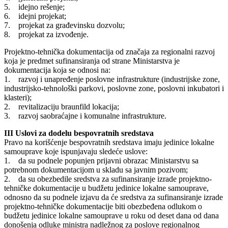
5. idejno rešenje;
6. idejni projekat;
7. projekat za građevinsku dozvolu;
8. projekat za izvođenje.
Projektno-tehnička dokumentacija od značaja za regionalni razvoj
koja je predmet sufinansiranja od strane Ministarstva je
dokumentacija koja se odnosi na:
1. razvoj i unapređenje poslovne infrastrukture (industrijske zone,
industrijsko-tehnološki parkovi, poslovne zone, poslovni inkubatori i
klasteri);
2. revitalizaciju braunfild lokacija;
3. razvoj saobraćajne i komunalne infrastrukture.
III Uslovi za dodelu bespovratnih sredstava
Pravo na korišćenje bespovratnih sredstava imaju jedinice lokalne
samouprave koje ispunjavaju sledeće uslove:
1. da su podnele popunjen prijavni obrazac Ministarstvu sa
potrebnom dokumentacijom u skladu sa javnim pozivom;
2. da su obezbedile sredstva za sufinansiranje izrade projektno-
tehničke dokumentacije u budžetu jedinice lokalne samouprave,
odnosno da su podnele izjavu da će sredstva za sufinansiranje izrade
projektno-tehničke dokumentacije biti obezbeđena odlukom o
budžetu jedinice lokalne samouprave u roku od deset dana od dana
donošenja odluke ministra nadležnog za poslove regionalnog