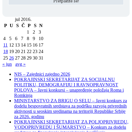
jul 2016.
P
U
S
Č
P
S
N
1
2
3
4
5
6
7
8
9
10
11
12
13
14
15
16
17
18
19
20
21
22
23
24
25
26
27
28
29
30
31
« jun
avg »
NIS – Zajednici zajedno 2026
POKRAJINSKI SEKRETARIJAT ZA SOCIJALNU
POLITIKU, DEMOGRAFIJU I RAVNOPRAVNOST
POLOVA – Javni konkursi – unapređenje položaja Roma i
Romkinja
MINISTARSTVO ZA BRIGU O SELU – Javni konkurs za
dodelu bespovratnih sredstava za podršku razvoja privrednih
aktivnosti u seoskim sredinama na teritoriji Republike Srbije
za 2026. godinu
POKRAJINSKI SEKRETARIJAT ZA POLJOPRIVREDU,
VODOPRIVREDU I ŠUMARSTVO – Konkurs za dodelu