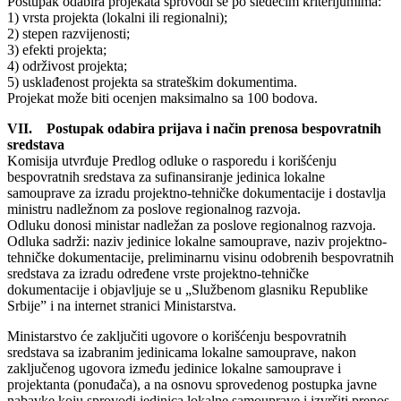
Postupak odabira projekata sprovodi se po sledećim kriterijumima:
1) vrsta projekta (lokalni ili regionalni);
2) stepen razvijenosti;
3) efekti projekta;
4) održivost projekta;
5) usklađenost projekta sa strateškim dokumentima.
Projekat može biti ocenjen maksimalno sa 100 bodova.
VII. Postupak odabira prijava i način prenosa bespovratnih
sredstava
Komisija utvrđuje Predlog odluke o rasporedu i korišćenju
bespovratnih sredstava za sufinansiranje jedinica lokalne
samouprave za izradu projektno-tehničke dokumentacije i dostavlja
ministru nadležnom za poslove regionalnog razvoja.
Odluku donosi ministar nadležan za poslove regionalnog razvoja.
Odluka sadrži: naziv jedinice lokalne samouprave, naziv projektno-
tehničke dokumentacije, preliminarnu visinu odobrenih bespovratnih
sredstava za izradu određene vrste projektno-tehničke
dokumentacije i objavljuje se u „Službenom glasniku Republike
Srbije” i na internet stranici Ministarstva.
Ministarstvo će zaključiti ugovore o korišćenju bespovratnih
sredstava sa izabranim jedinicama lokalne samouprave, nakon
zaključenog ugovora između jedinice lokalne samouprave i
projektanta (ponuđača), a na osnovu sprovedenog postupka javne
nabavke koju sprovodi jedinica lokalne samouprave i izvršiti prenos