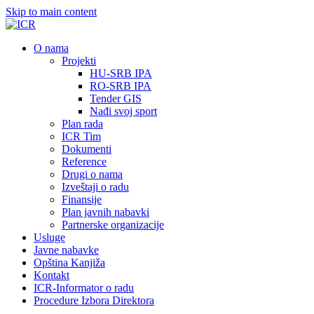
Skip to main content
О nama
Projekti
HU-SRB IPA
RO-SRB IPA
Tender GIS
Nađi svoj sport
Plan rada
ICR Tim
Dokumenti
Reference
Drugi o nama
Izveštaji o radu
Finansije
Plan javnih nabavki
Partnerske organizacije
Usluge
Javne nabavke
Opština Kanjiža
Kontakt
ICR-Informator o radu
Procedure Izbora Direktora