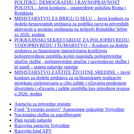
POLITIKU, DEMOGRAFIJU I RAVNOPRAVNOST
POLOVA – Javni konkursi – unapređenje položaja Roma i
Romkinja
MINISTARSTVO ZA BRIGU O SELU – Javni konkurs za
dodelu bespovratnih sredstava za podršku razvoja privrednih
aktivnosti u seoskim sredinama na teritoriji Republike Srbije
za 2026. godinu
POKRAJINSKI SEKRETARIJAT ZA POLJOPRIVREDU,
VODOPRIVREDU I ŠUMARSTVO – Konkurs za dodelu
sredstava za finansiranje intenziviranja korišćenja
poljoprivrednog zemljišta kojim raspolažu poljoprivredne
stručne službe , poljoprivredne stručne i savetodavne službe i
iri tamiš ‒ putem nabavke opreme
MINISTARSTVO ZAŠTITE ŽIVOTNE SREDINE – Javni
konkurs za dodelu sredstava za su/finansiranje realizacije
projekata ozelenjavanja u cilju zaštite i očuvanja predeonog
diverziteta i očuvanja i zaštite zemljišta kao prirodnog resursa
u 2026. godini
Agencija za privredne registre
Fond "Evropski poslovi" Autonomne pokrajine Vojvodine
Nacionalna služba za zapošljavanje
Plan javnih nabavki
Razvojna agencija Vojvodine
Razvojni fond APV