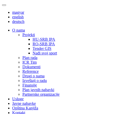
magyar
english
deutsch
О nama
Projekti
HU-SRB IPA
RO-SRB IPA
Tender GIS
Nađi svoj sport
Plan rada
ICR Tim
Dokumenti
Reference
Drugi o nama
Izveštaji o radu
Finansije
Plan javnih nabavki
Partnerske organizacije
Usluge
Javne nabavke
Opština Kanjiža
Kontakt