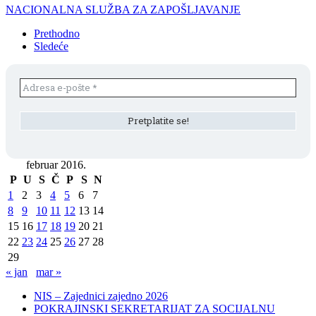
NACIONALNA SLUŽBA ZA ZAPOŠLJAVANJE
Prethodno
Sledeće
februar 2016.
P
U
S
Č
P
S
N
1
2
3
4
5
6
7
8
9
10
11
12
13
14
15
16
17
18
19
20
21
22
23
24
25
26
27
28
29
« jan
mar »
NIS – Zajednici zajedno 2026
POKRAJINSKI SEKRETARIJAT ZA SOCIJALNU