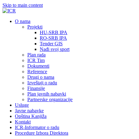
Skip to main content
О nama
Projekti
HU-SRB IPA
RO-SRB IPA
Tender GIS
Nađi svoj sport
Plan rada
ICR Tim
Dokumenti
Reference
Drugi o nama
Izveštaji o radu
Finansije
Plan javnih nabavki
Partnerske organizacije
Usluge
Javne nabavke
Opština Kanjiža
Kontakt
ICR-Informator o radu
Procedure Izbora Direktora