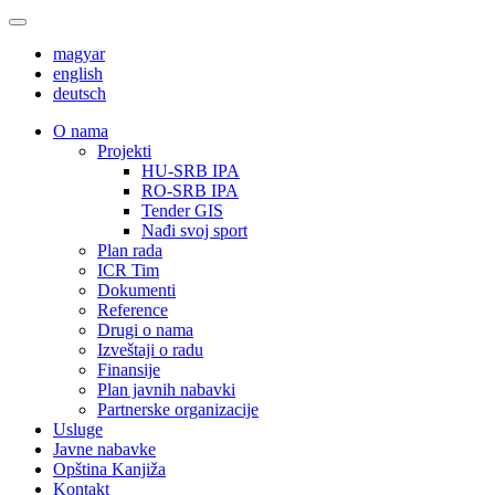
magyar
english
deutsch
О nama
Projekti
HU-SRB IPA
RO-SRB IPA
Tender GIS
Nađi svoj sport
Plan rada
ICR Tim
Dokumenti
Reference
Drugi o nama
Izveštaji o radu
Finansije
Plan javnih nabavki
Partnerske organizacije
Usluge
Javne nabavke
Opština Kanjiža
Kontakt