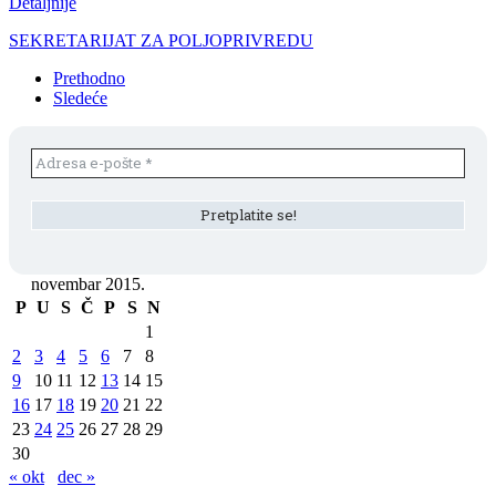
Detaljnije
SEKRETARIJAT ZA POLJOPRIVREDU
Prethodno
Sledeće
novembar 2015.
P
U
S
Č
P
S
N
1
2
3
4
5
6
7
8
9
10
11
12
13
14
15
16
17
18
19
20
21
22
23
24
25
26
27
28
29
30
« okt
dec »