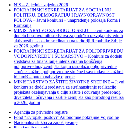
NIS – Zajednici zajedno 2026
POKRAJINSKI SEKRETARIJAT ZA SOCIJALNU
POLITIKU, DEMOGRAFIJU I RAVNOPRAVNOST
POLOVA – Javni konkursi – unapređenje položaja Roma i
Romkinja
MINISTARSTVO ZA BRIGU O SELU – Javni konkurs za
dodelu bespovratnih sredstava za podršku razvoja privrednih
aktivnosti u seoskim sredinama na teritoriji Republike Srbije
za 2026. godinu
POKRAJINSKI SEKRETARIJAT ZA POLJOPRIVREDU,
VODOPRIVREDU I ŠUMARSTVO – Konkurs za dodelu
sredstava za finansiranje intenziviranja korišćenja
poljoprivrednog zemljišta kojim raspolažu poljoprivredne
stručne službe , poljoprivredne stručne i savetodavne službe i
iri tamiš ‒ putem nabavke opreme
MINISTARSTVO ZAŠTITE ŽIVOTNE SREDINE – Javni
konkurs za dodelu sredstava za su/finansiranje realizacije
projekata ozelenjavanja u cilju zaštite i očuvanja predeonog
diverziteta i očuvanja i zaštite zemljišta kao prirodnog resursa
u 2026. godini
Agencija za privredne registre
Fond "Evropski poslovi" Autonomne pokrajine Vojvodine
Nacionalna služba za zapošljavanje
Plan javnih nabavki