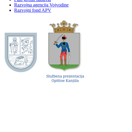
Razvojna agencija Vojvodine
Razvojni fond APV