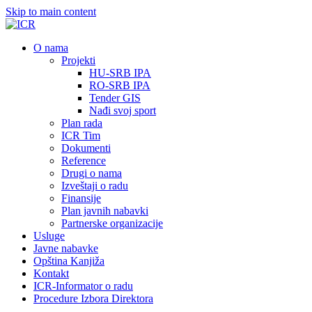
Skip to main content
О nama
Projekti
HU-SRB IPA
RO-SRB IPA
Tender GIS
Nađi svoj sport
Plan rada
ICR Tim
Dokumenti
Reference
Drugi o nama
Izveštaji o radu
Finansije
Plan javnih nabavki
Partnerske organizacije
Usluge
Javne nabavke
Opština Kanjiža
Kontakt
ICR-Informator o radu
Procedure Izbora Direktora