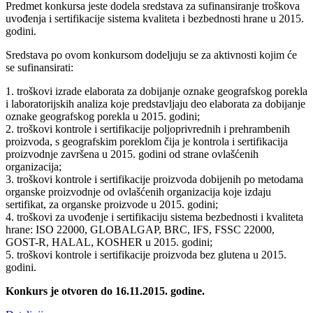
Predmet konkursa jeste dodela sredstava za sufinansiranje troškova
uvođenja i sertifikacije sistema kvaliteta i bezbednosti hrane u 2015.
godini.
Sredstava po ovom konkursom dodeljuju se za aktivnosti kojim će
se sufinansirati:
1. troškovi izrade elaborata za dobijanje oznake geografskog porekla
i laboratorijskih analiza koje predstavljaju deo elaborata za dobijanje
oznake geografskog porekla u 2015. godini;
2. troškovi kontrole i sertifikacije poljoprivrednih i prehrambenih
proizvoda, s geografskim poreklom čija je kontrola i sertifikacija
proizvodnje završena u 2015. godini od strane ovlašćenih
organizacija;
3. troškovi kontrole i sertifikacije proizvoda dobijenih po metodama
organske proizvodnje od ovlašćenih organizacija koje izdaju
sertifikat, za organske proizvode u 2015. godini;
4. troškovi za uvođenje i sertifikaciju sistema bezbednosti i kvaliteta
hrane: ISO 22000, GLOBALGAP, BRC, IFS, FSSC 22000,
GOST-R, HALAL, KOSHER u 2015. godini;
5. troškovi kontrole i sertifikacije proizvoda bez glutena u 2015.
godini.
Konkurs je otvoren do 16.11.2015. godine.