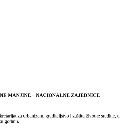
LNE MANJINE ‒ NACIONALNE ZAJEDNICE
tarijat za urbanizam, graditeljstvo i zaštitu životne sredine, u
ku godinu.