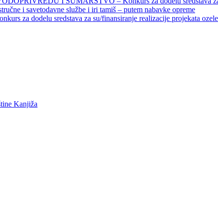
EDU I ŠUMARSTVO – Konkurs za dodelu sredstava za finansiran
 stručne i savetodavne službe i iri tamiš ‒ putem nabavke opreme
elu sredstava za su/finansiranje realizacije projekata ozelenjavan