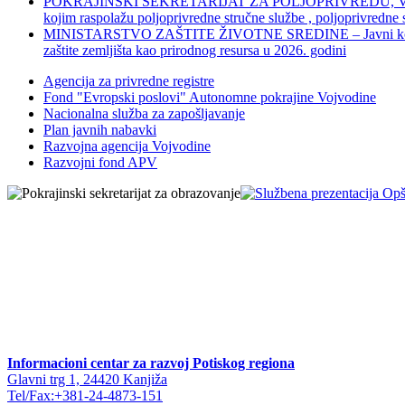
POKRAJINSKI SEKRETARIJAT ZA POLJOPRIVREDU, VODOPRIVR
kojim raspolažu poljoprivredne stručne službe , poljoprivredne
MINISTARSTVO ZAŠTITE ŽIVOTNE SREDINE – Javni konkurs za dod
zaštite zemljišta kao prirodnog resursa u 2026. godini
Agencija za privredne registre
Fond "Evropski poslovi" Autonomne pokrajine Vojvodine
Nacionalna služba za zapošljavanje
Plan javnih nabavki
Razvojna agencija Vojvodine
Razvojni fond APV
Informacioni centar za razvoj Potiskog regiona
Glavni trg 1, 24420 Kanjiža
Tel/Fax:+381-24-4873-151