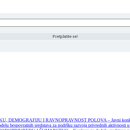
DEMOGRAFIJU I RAVNOPRAVNOST POLOVA – Javni konkursi – 
povratnih sredstava za podršku razvoja privrednih aktivnosti u seo