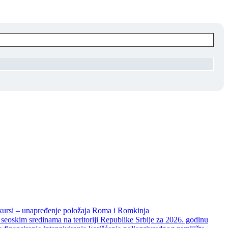
unapređenje položaja Roma i Romkinja
skim sredinama na teritoriji Republike Srbije za 2026. godinu