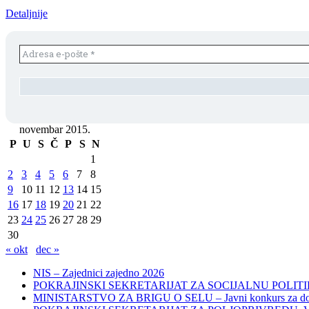
Detaljnije
novembar 2015.
P
U
S
Č
P
S
N
1
2
3
4
5
6
7
8
9
10
11
12
13
14
15
16
17
18
19
20
21
22
23
24
25
26
27
28
29
30
« okt
dec »
NIS – Zajednici zajedno 2026
POKRAJINSKI SEKRETARIJAT ZA SOCIJALNU POLITIKU, 
MINISTARSTVO ZA BRIGU O SELU – Javni konkurs za dodelu bes