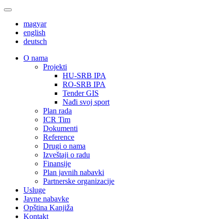
magyar
english
deutsch
О nama
Projekti
HU-SRB IPA
RO-SRB IPA
Tender GIS
Nađi svoj sport
Plan rada
ICR Tim
Dokumenti
Reference
Drugi o nama
Izveštaji o radu
Finansije
Plan javnih nabavki
Partnerske organizacije
Usluge
Javne nabavke
Opština Kanjiža
Kontakt