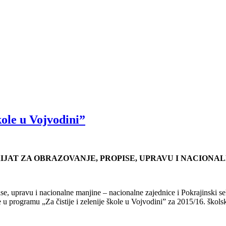
kole u Vojvodini”
IJAT ZA OBRAZOVANJE, PROPISE, UPRAVU I NACIONA
, upravu i nacionalne manjine ‒ nacionalne zajednice i Pokrajinski sekre
 u programu „Za čistije i zelenije škole u Vojvodini” za 2015/16. škols