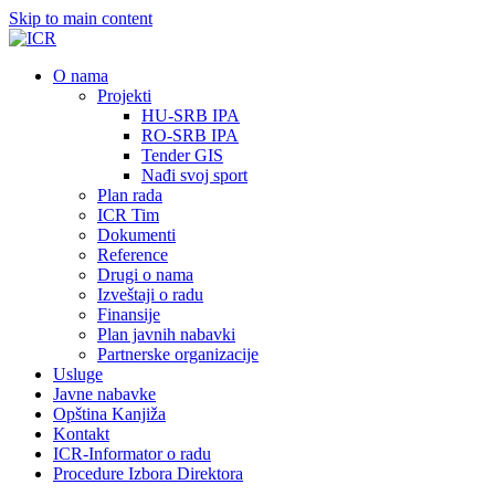
Skip to main content
О nama
Projekti
HU-SRB IPA
RO-SRB IPA
Tender GIS
Nađi svoj sport
Plan rada
ICR Tim
Dokumenti
Reference
Drugi o nama
Izveštaji o radu
Finansije
Plan javnih nabavki
Partnerske organizacije
Usluge
Javne nabavke
Opština Kanjiža
Kontakt
ICR-Informator o radu
Procedure Izbora Direktora