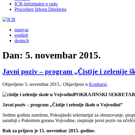
ICR-Informator o radu
Procedure Izbora Direktora
magyar
english
deutsch
Dan:
5. novembar 2015.
Javni poziv ‒ program „Čistije i zelenije š
Objavljeno
5. novembar 2015.
. Objavljeno u
Konkursi
.
POKRAJINSKI SEKRETAR
Javni poziv ‒ program „Čistije i zelenije škole u Vojvodini”
Sedmu godinu zaredom, Pokrajinski sekretarijat za obrazovanje, propise
saradnji s Pokretom gorana Vojvodine, raspisuje javni poziv na učešće
Rok za prijavu je 15. novembar 2015. godine.