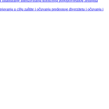
je intenziviranja korišćenja poljoprivrednog zemljišta
ja u cilju zaštite i očuvanja predeonog diverziteta i očuvanja i