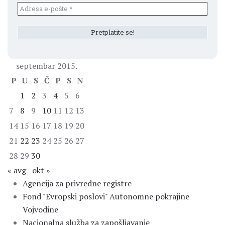
septembar 2015.
P
U
S
Č
P
S
N
1
2
3
4
5
6
7
8
9
10
11
12
13
14
15
16
17
18
19
20
21
22
23
24
25
26
27
28
29
30
« avg
okt »
Agencija za privredne registre
Fond "Evropski poslovi" Autonomne pokrajine
Vojvodine
Nacionalna služba za zapošljavanje