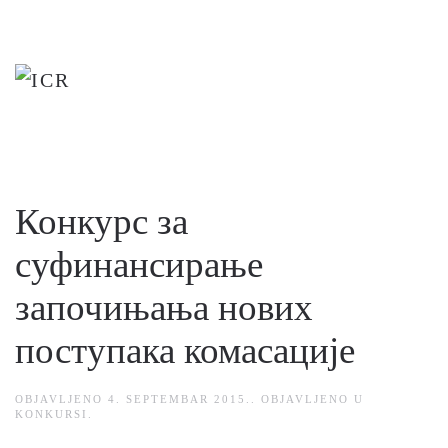
Skip
to
main
content
Конкурс за
суфинансирање
започињања нових
поступака комасације
OBJAVLJENO
4. SEPTEMBAR 2015.
. OBJAVLJENO U
KONKURSI
.