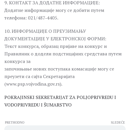
9. КОНТАКТ ЗА ДОДАТНЕ ИНФОРМАЦИЈЕ:
Додатне информације могу се добити путем
телефона: 021/487‐4405.
10. ИНФОРМАЦИЈЕ О ПРЕУЗИМАЊУ
ДОКУМЕНТАЦИЈЕ У ЕЛЕКТРОНСКОЈ ФОРМИ:
Текст конкурса, образац пријаве на конкурс и
Правилник о додели подстицајних средстава путем
конкурса за
започињање нових поступака комасације могу се
преузети са сајта Секретаријата
(www.psp.vojvodina.gov.rs).
POKRAJINSKI SEKRETARIJAT ZA POLJOPRIVREDU I
VODOPRIVREDU I ŠUMARSTVO
PRETHODNO
SLEDEĆE