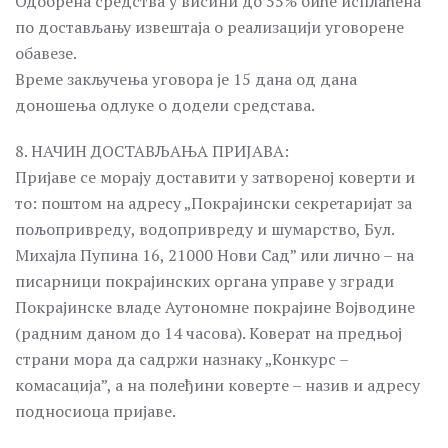
Одобрена средства у висини до 55% биће исплаћена
по достављању извештаја о реализацији уговорене
обавезе.
Време закључења уговора је 15 дана од дана
доношења одлуке о додели средстава.
8. НАЧИН ДОСТАВЉАЊА ПРИЈАВА:
Пријаве се морају доставити у затвореној коверти и
то: поштом на адресу „Покрајински секретаријат за
пољопривреду, водопривреду и шумарство, Бул.
Михајла Пупина 16, 21000 Нови Сад” или лично – на
писарници покрајинских органа управе у згради
Покрајинске владе Аутономне покрајине Војводине
(радним даном до 14 часова). Коверат на предњој
страни мора да садржи назнаку „Конкурс –
комасација”, а на полеђини коверте – назив и адресу
подносиоца пријаве.