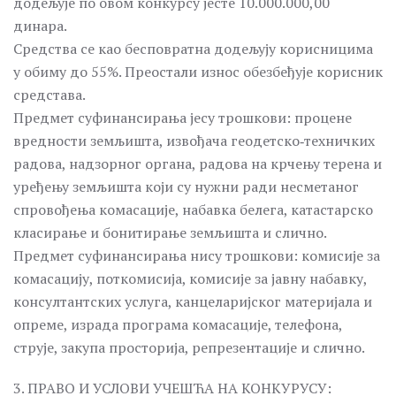
додељује по овом конкурсу јесте 10.000.000,00
динара.
Средства се као бесповратна додељују корисницима
у обиму до 55%. Преостали износ обезбеђује корисник
средстава.
Предмет суфинансирања јесу трошкови: процене
вредности земљишта, извођача геодетско‐техничких
радова, надзорног органа, радова на крчењу терена и
уређењу земљишта који су нужни ради несметаног
спровођења комасације, набавка белега, катастарско
класирање и бонитирање земљишта и слично.
Предмет суфинансирања нису трошкови: комисије за
комасацију, поткомисија, комисије за јавну набавку,
консултантских услуга, канцеларијског материјала и
опреме, израда програма комасације, телефона,
струје, закупа просторија, репрезентације и слично.
3. ПРАВО И УСЛОВИ УЧЕШЋА НА КОНКУРУСУ: