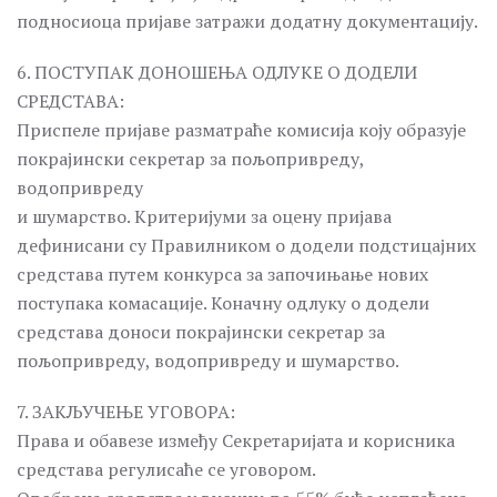
подносиоца пријаве затражи додатну документацију.
6. ПОСТУПАК ДОНОШЕЊА ОДЛУКЕ О ДОДЕЛИ
СРЕДСТАВА:
Приспеле пријаве разматраће комисија коју образује
покрајински секретар за пољопривреду,
водопривреду
и шумарство. Критеријуми за оцену пријава
дефинисани су Правилником о додели подстицајних
средстава путем конкурса за започињање нових
поступака комасације. Коначну одлуку о додели
средстава доноси покрајински секретар за
пољопривреду, водопривреду и шумарство.
7. ЗАКЉУЧЕЊЕ УГОВОРА:
Права и обавезе између Секретаријата и корисника
средстава регулисаће се уговором.