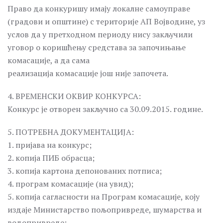
Право да конкуришу имају локалне самоуправе
(градови и општине) с територије АП Војводине, уз
услов да у претходном периоду нису закључили
уговор о коришћењу средстава за започињање
комасације, а да сама
реализација комасације још није започета.
4. ВРЕМЕНСКИ ОКВИР КОНКУРСА:
Конкурс је отворен закључно са 30.09.2015. године.
5. ПОТРЕБНА ДОКУМЕНТАЦИЈА:
1. пријава на конкурс;
2. копија ПИБ oбрасца;
3. копија картона депонованих потписа;
4. програм комасације (на увид);
5. копија сагласности на Програм комасације, коју
издаје Министарство пољопривреде, шумарства и
водопривреде;