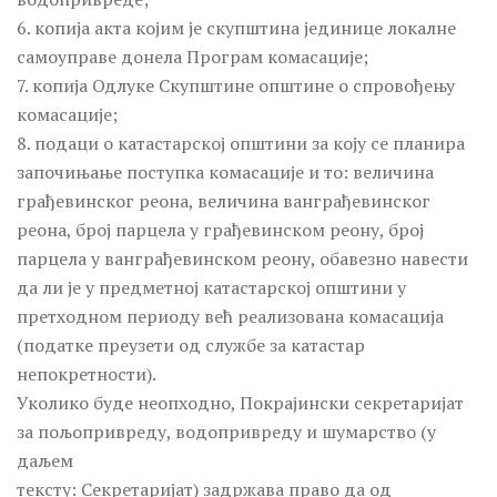
6. копија акта којим је скупштина јединице локалне
самоуправе донела Програм комасације;
7. копија Одлуке Скупштине општине о спровођењу
комасације;
8. подаци о катастарској општини за коју се планира
започињање поступка комасације и то: величина
грађевинског реона, величина ванграђевинског
реона, број парцела у грађевинском реону, број
парцела у ванграђевинском реону, обавезно навести
да ли је у предметној катастарској општини у
претходном периоду већ реализована комасација
(податке преузети од службе за катастар
непокретности).
Уколико буде неопходно, Покрајински секретаријат
за пољопривреду, водопривреду и шумарство (у
даљем
тексту: Секретаријат) задржава право да од