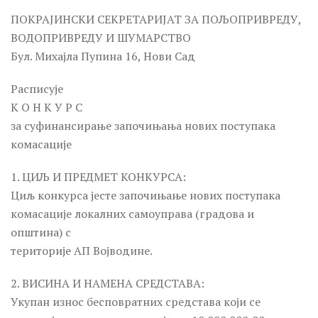
ПОКРАЈИНСКИ СЕКРЕТАРИЈАТ ЗА ПОЉОПРИВРЕДУ,
ВОДОПРИВРЕДУ И ШУМАРСТВО
Бул. Михајла Пупина 16, Нови Сад
Расписује
К О Н К У Р С
за суфинансирање започињањa нових поступака
комасације
1. ЦИЉ И ПРЕДМЕТ КОНКУРСА:
Циљ конкурса јесте започињање нових поступака
комасације локалних самоуправа (градова и
општина) с
територије АП Војводине.
2. ВИСИНА И НАМЕНА СРЕДСТАВА:
Укупан износ бесповратних средстава који се