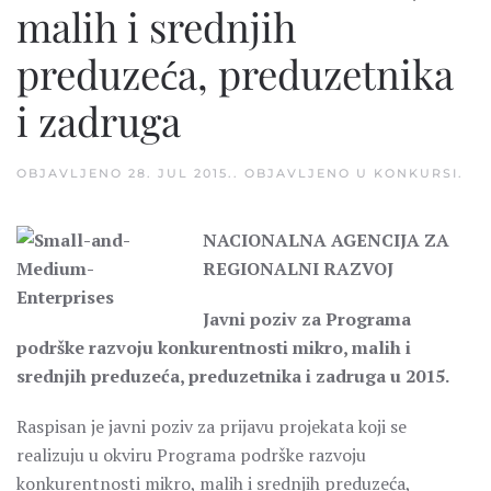
malih i srednjih
preduzeća, preduzetnika
i zadruga
OBJAVLJENO
28. JUL 2015.
. OBJAVLJENO U
KONKURSI
.
NACIONALNA AGENCIJA ZA
REGIONALNI RAZVOJ
Javni poziv za Programa
podrške razvoju konkurentnosti mikro, malih i
srednjih preduzeća, preduzetnika i zadruga u 2015.
Raspisan je javni poziv za prijavu projekata koji se
realizuju u okviru Programa podrške razvoju
konkurentnosti mikro, malih i srednjih preduzeća,