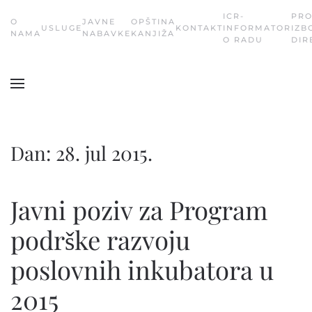
ICR-
PR
О
JAVNE
OPŠTINA
USLUGE
KONTAKT
INFORMATOR
IZB
Skip
NAMA
NABAVKE
KANJIŽA
O RADU
DIR
to
main
content
Dan:
28. jul 2015.
Javni poziv za Program
podrške razvoju
poslovnih inkubatora u
2015