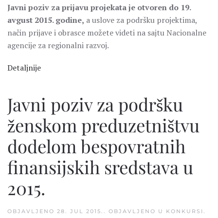
Javni poziv za prijavu projekata je otvoren do 19.
avgust 2015. godine,
a uslove za podršku projektima,
način prijave i obrasce možete videti na sajtu Nacionalne
agencije za regionalni razvoj.
Detaljnije
Javni poziv za podršku
ženskom preduzetništvu
dodelom bespovratnih
finansijskih sredstava u
2015.
OBJAVLJENO
28. JUL 2015.
. OBJAVLJENO U
KONKURSI
.