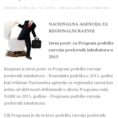
OBJAVLJENO
28. JUL 2015.
. OBJAVLJENO U
KONKURSI
.
NACIONALNA AGENCIJA ZA
REGIONALNI RAZVOJ
Javni poziv za Program podrške
razvoju poslovnih inkubatora u
2015
Raspisan je javni poziv za Program podrške razvoju
poslovnih inkubatora – finansijska podrška u 2015. godini
koji relaizuje Nacionalna agencija za regionalni razvoj kao
jednu od aktivnosti definisanih u okviru Programa rada
NARR za 2015. godinu – Programa podrške razvoju
poslovnih inkubatora.
Cilj Programa je da se kroz podršku razvoju poslovnih