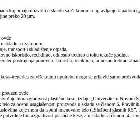
pada koji imaju dozvolu u skladu sa Zakonom o upravljanju otpadom („S
ljine preko 20 µm.
i ovde
n u skladu sa zakonom,
e, transport i skladištenje otpada,
novno iskoristio, reciklirao, odnosno tretirao u toku tekuće godine,
ater postrojenja ponovno iskoristio, reciklirao, odnosno tretirao otpad
 kesa–tregerica za višekratnu upotrebu mogu se prijaviti samo proizvođa
e preuzeti ovde
tvrđuje biorazgradivost plastične kese, izdaje „Univerzitet u Novom S
elo za ocenu usaglašenosti proizvoda u skladu sa članom 6. Pravilnika
 uslovima koje mora da ispuni imenovano telo („Službeni glasnik RS”, b
potvrđuje biorazgradivost plastične kese, a u skladu sa članom 4. stav