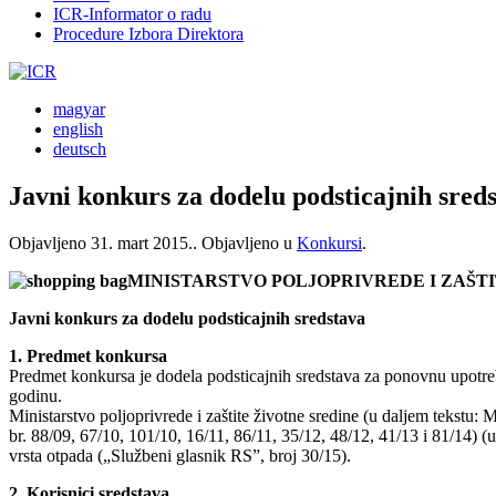
ICR-Informator o radu
Procedure Izbora Direktora
magyar
english
deutsch
Javni konkurs za dodelu podsticajnih sred
Objavljeno
31. mart 2015.
. Objavljeno u
Konkursi
.
MINISTARSTVO POLJOPRIVREDE I ZAŠT
Javni konkurs za dodelu podsticajnih sredstava
1. Predmet konkursa
Predmet konkursa je dodela podsticajnih sredstava za ponovnu upotrebu
godinu.
Ministarstvo poljoprivrede i zaštite životne sredine (u daljem tekstu:
br. 88/09, 67/10, 101/10, 16/11, 86/11, 35/12, 48/12, 41/13 i 81/14) 
vrsta otpada („Službeni glasnik RS”, broj 30/15).
2. Korisnici sredstava