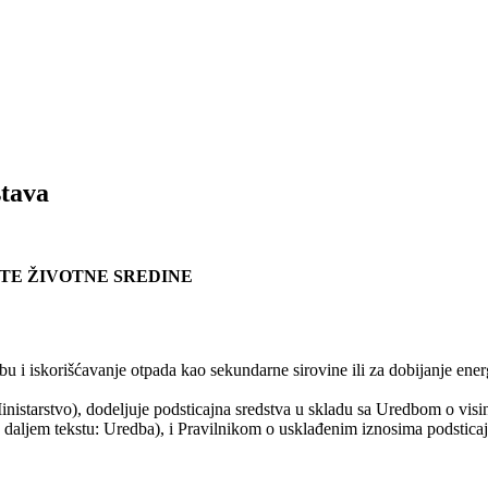
stava
ITE ŽIVOTNE SREDINE
 i iskorišćavanje otpada kao sekundarne sirovine ili za dobijanje energ
 Ministarstvo), dodeljuje podsticajna sredstva u skladu sa Uredbom o vis
(u daljem tekstu: Uredba), i Pravilnikom o usklađenim iznosima podstica