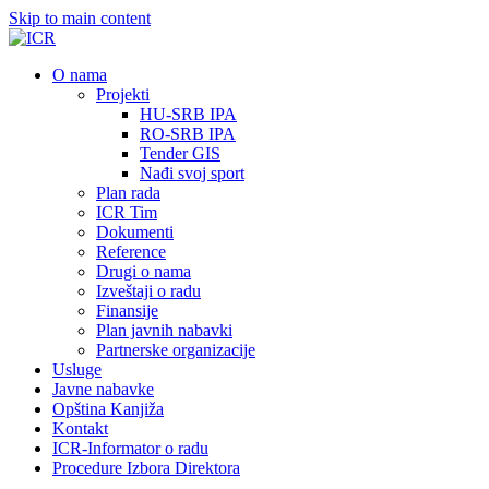
Skip to main content
О nama
Projekti
HU-SRB IPA
RO-SRB IPA
Tender GIS
Nađi svoj sport
Plan rada
ICR Tim
Dokumenti
Reference
Drugi o nama
Izveštaji o radu
Finansije
Plan javnih nabavki
Partnerske organizacije
Usluge
Javne nabavke
Opština Kanjiža
Kontakt
ICR-Informator o radu
Procedure Izbora Direktora