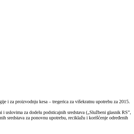
ije i za proizvodnju kesa – tregerica za višekratnu upotrebu za 2015.
ini i uslovima za dodelu podsticajnih sredstava („Službeni glasnik RS”,
jnih sredstava za ponovnu upotrebu, reciklažu i korišćenje određenih