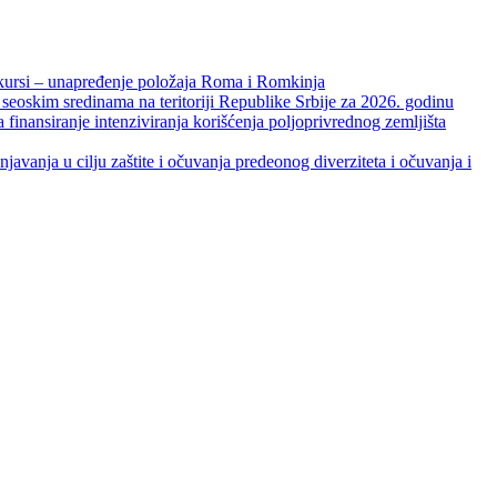
unapređenje položaja Roma i Romkinja
skim sredinama na teritoriji Republike Srbije za 2026. godinu
je intenziviranja korišćenja poljoprivrednog zemljišta
ja u cilju zaštite i očuvanja predeonog diverziteta i očuvanja i