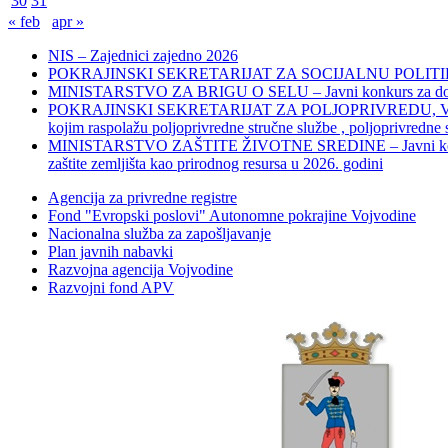
30
31
« feb
apr »
NIS – Zajednici zajedno 2026
POKRAJINSKI SEKRETARIJAT ZA SOCIJALNU POLITIKU, 
MINISTARSTVO ZA BRIGU O SELU – Javni konkurs za dodelu bes
POKRAJINSKI SEKRETARIJAT ZA POLJOPRIVREDU, VODOPRIVR
kojim raspolažu poljoprivredne stručne službe , poljoprivredne
MINISTARSTVO ZAŠTITE ŽIVOTNE SREDINE – Javni konkurs za dod
zaštite zemljišta kao prirodnog resursa u 2026. godini
Agencija za privredne registre
Fond "Evropski poslovi" Autonomne pokrajine Vojvodine
Nacionalna služba za zapošljavanje
Plan javnih nabavki
Razvojna agencija Vojvodine
Razvojni fond APV