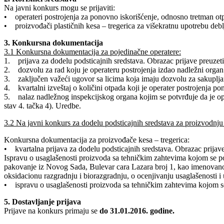
Na javni konkurs mogu se prijaviti:
• operateri postrojenja za ponovno iskorišćenje, odnosno tretman ot
• proizvođači plastičnih kesa – tregerica za višekratnu upotrebu deb
3. Konkursna dokumentacija
3.1 Konkursna dokumentacija za pojedinačne operatere:
1. prijava za dodelu podsticajnih sredstava. Obrazac prijave preuzet
2. dozvolu za rad koju je operateru postrojenja izdao nadležni orga
3. zaključen važeći ugovor sa licima koja imaju dozvolu za sakupljanj
4. kvartalni izveštaj o količini otpada koji je operater postrojenja po
5. nalaz nadležnog inspekcijskog organa kojim se potvrđuje da je oper
stav 4. tačka 4). Uredbe.
3.2 Na javni konkurs za dodelu podsticajnih sredstava za proizvodnju
Konkursna dokumentacija za proizvođače kesa – tregerica:
• kvartalna prijava za dodelu podsticajnih sredstava. Obrazac prijav
Ispravu o usaglašenosti proizvoda sa tehničkim zahtevima kojom se po
pakovanje iz Novog Sada, Bulevar cara Lazara broj 1, kao imenovano t
oksidacionu razgradnju i biorazgradnju, o ocenjivanju usaglašenosti i
• ispravu o usaglašenosti proizvoda sa tehničkim zahtevima kojom se 
5. Dostavljanje prijava
Prijave na konkurs primaju se
do 31.01.2016. godine.