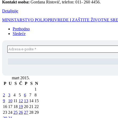
Kontakt osoba:
Gordana Ristović, telefon: 011- 260 4456.
Detaljnije
MINISTARSTVO POLJOPRIVREDE I ZAŠTITE ŽIVOTNE SR
Prethodno
Sledeće
mart 2015.
P
U
S
Č
P
S
N
1
2
3
4
5
6
7
8
9
10
11
12
13
14
15
16
17
18
19
20
21
22
23
24
25
26
27
28
29