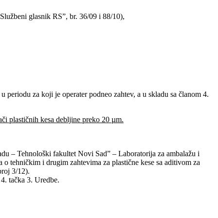
lužbeni glasnik RS”, br. 36/09 i 88/10),
 u periodu za koji je operater podneo zahtev, a u skladu sa članom 4.
či plastičnih kesa debljine preko 20 µm.
adu – Tehnološki fakultet Novi Sad” – Laboratorija za ambalažu i
 o tehničkim i drugim zahtevima za plastične kese sa aditivom za
roj 3/12).
 4. tačka 3. Uredbe.