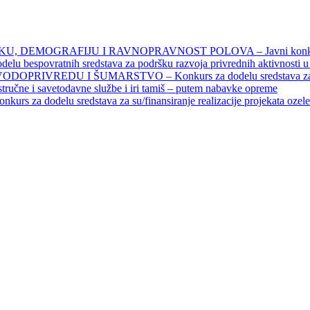
DEMOGRAFIJU I RAVNOPRAVNOST POLOVA – Javni konkursi – 
povratnih sredstava za podršku razvoja privrednih aktivnosti u seo
EDU I ŠUMARSTVO – Konkurs za dodelu sredstava za finansiran
 stručne i savetodavne službe i iri tamiš ‒ putem nabavke opreme
elu sredstava za su/finansiranje realizacije projekata ozelenjavan