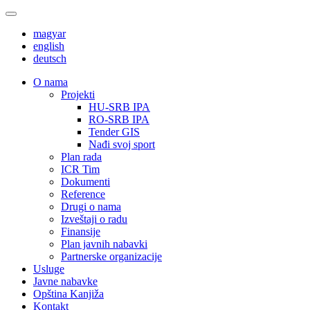
magyar
english
deutsch
О nama
Projekti
HU-SRB IPA
RO-SRB IPA
Tender GIS
Nađi svoj sport
Plan rada
ICR Tim
Dokumenti
Reference
Drugi o nama
Izveštaji o radu
Finansije
Plan javnih nabavki
Partnerske organizacije
Usluge
Javne nabavke
Opština Kanjiža
Kontakt