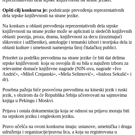
Opšti cilj konkursa je:
podsticanje prevođenja reprezentativnih
dela srpske književnosti na strane jezike.
Na konkurs u oblasti prevođenja reprezentativnih dela srpske
književnosti na strane jezike može se aplicirati iz sledećih književnih
oblasti: poezija, proza, drama, književnost za decu (izuzimajući
slikovnice i udžbenike), antologije i tematski izbori i teorijska dela iz
oblasti kulture i umetnosti namenjena široj čitalačkoj publici.
Prioritet za podršku prevodima na strane jezike će biti dat delima
srpske književnosti koja su osvojila ili su bila u najužem izboru za
relevantne domaće književne nagrade (NIN-ova, nagrade «Ivo
Andrić», «Miloš Crnjanski», «Meša Selimović», «Isidora Sekulić» i
dr).
Posebna pažnja biće posvećena prevodima na kineski jezik i ruski
jezik, s obzirom da će Republika Srbija učestvovati na sajmovima
knjiga u Pekingu i Moskvi.
Prijava i ostala dokumentacija koja se odnosi na prijavu moraju biti
na srpskom jeziku i engleskom jeziku.
Pravo učešća na ovom konkursu imaju: ustanove, umetnička i druga
udruženja i organizacije/pravna lica, a koja su registrovana u