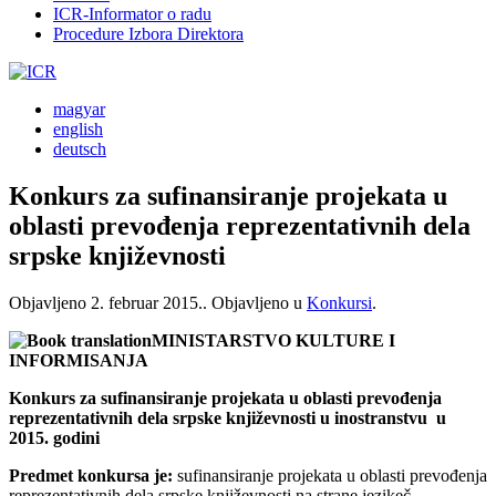
ICR-Informator o radu
Procedure Izbora Direktora
magyar
english
deutsch
Konkurs za sufinansiranje projekata u
oblasti prevođenja reprezentativnih dela
srpske književnosti
Objavljeno
2. februar 2015.
. Objavljeno u
Konkursi
.
MINISTARSTVO KULTURE I
INFORMISANJA
Konkurs za sufinansiranje projekata u oblasti prevođenja
reprezentativnih dela srpske književnosti u inostranstvu u
2015. godini
Predmet konkursa je:
sufinansiranje projekata u oblasti prevođenja
reprezentativnih dela srpske književnosti na strane jezikeč