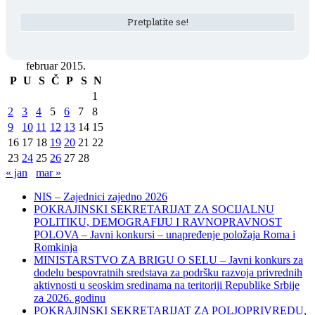
februar 2015.
P
U
S
Č
P
S
N
1
2
3
4
5
6
7
8
9
10
11
12
13
14
15
16
17
18
19
20
21
22
23
24
25
26
27
28
« jan
mar »
NIS – Zajednici zajedno 2026
POKRAJINSKI SEKRETARIJAT ZA SOCIJALNU
POLITIKU, DEMOGRAFIJU I RAVNOPRAVNOST
POLOVA – Javni konkursi – unapređenje položaja Roma i
Romkinja
MINISTARSTVO ZA BRIGU O SELU – Javni konkurs za
dodelu bespovratnih sredstava za podršku razvoja privrednih
aktivnosti u seoskim sredinama na teritoriji Republike Srbije
za 2026. godinu
POKRAJINSKI SEKRETARIJAT ZA POLJOPRIVREDU,