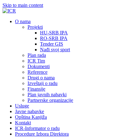
Skip to main content
О nama
Projekti
HU-SRB IPA
RO-SRB IPA
Tender GIS
Nađi svoj sport
Plan rada
ICR Tim
Dokumenti
Reference
Drugi o nama
Izveštaji o radu
Finansije
Plan javnih nabavki
Partnerske organizacije
Usluge
Javne nabavke
Opština Kanjiža
Kontakt
ICR-Informator o radu
Procedure Izbora Direktora