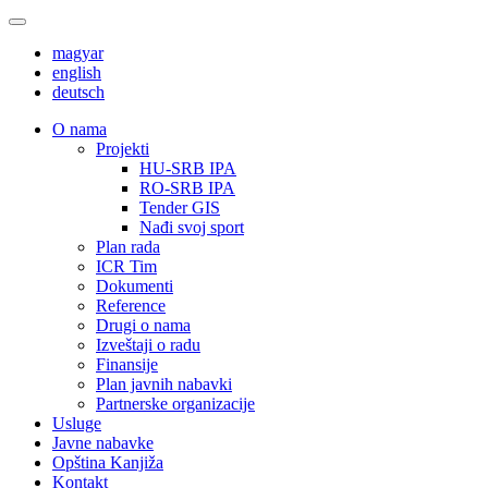
magyar
english
deutsch
О nama
Projekti
HU-SRB IPA
RO-SRB IPA
Tender GIS
Nađi svoj sport
Plan rada
ICR Tim
Dokumenti
Reference
Drugi o nama
Izveštaji o radu
Finansije
Plan javnih nabavki
Partnerske organizacije
Usluge
Javne nabavke
Opština Kanjiža
Kontakt