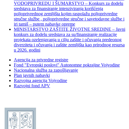
VODOPRIVREDU I ŠUMARSTVO – Konkurs za dodelu
sredstava za finansiranje intenziviranja korišćenja
poljoprivrednog zemljišta kojim raspolažu poljoprivredne
stručne službe , poljoprivredne stručne i savetodavne službe i
iri tamiš ‒ putem nabavke opreme
MINISTARSTVO ZAŠTITE ŽIVOTNE SREDINE – Javni
konkurs za dodelu sredstava za su/finansiranje realizacije
projekata ozelenjavanja u cilju zaštite i očuvanja predeonog
diverziteta i očuvanja i zaštite zemljišta kao prirodnog resursa
u 2026. godini
Agencija za privredne registre
Fond "Evropski poslovi" Autonomne pokrajine Vojvodine
Nacionalna služba za zapošljavanje
Plan javnih nabavki
Razvojna agencija Vojvodine
Razvojni fond APV