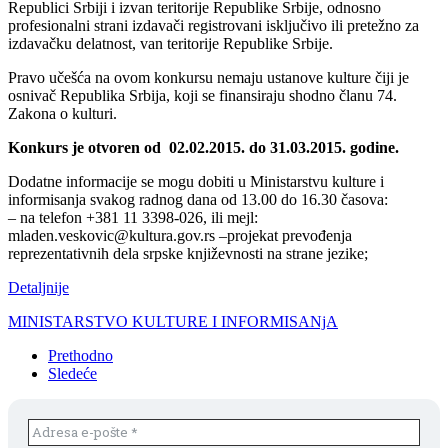
Republici Srbiji i izvan teritorije Republike Srbije, odnosno
profesionalni strani izdavači registrovani isključivo ili pretežno za
izdavačku delatnost, van teritorije Republike Srbije.
Pravo učešća na ovom konkursu nemaju ustanove kulture čiji je
osnivač Republika Srbija, koji se finansiraju shodno članu 74.
Zakona o kulturi.
Konkurs je otvoren od 02.02.2015. do 31.03.2015. godine.
Dodatne informacije se mogu dobiti u Ministarstvu kulture i
informisanja svakog radnog dana od 13.00 do 16.30 časova:
– na telefon +381 11 3398-026, ili mejl:
mladen.veskovic@kultura.gov.rs –projekat prevođenja
reprezentativnih dela srpske književnosti na strane jezike;
Detaljnije
MINISTARSTVO KULTURE I INFORMISANjA
Prethodno
Sledeće