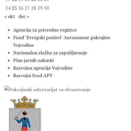
24
25
26
27
28
29
30
« okt
dec »
Agencija za privredne registre
Fond "Evropski poslovi" Autonomne pokrajine
Vojvodine
Nacionalna služba za zapošljavanje
Plan javnih nabavki
Razvojna agencija Vojvodine
Razvojni fond APV