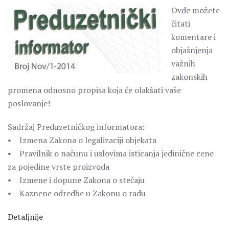
Ovde možete
čitati
komentare i
objašnjenja
važnih
zakonskih
promena odnosno propisa koja će olakšati vaše
poslovanje!
Sadržaj Preduzetničkog informatora:
• Izmena Zakona o legalizaciji objekata
• Pravilnik o načunu i uslovima isticanja jedinične cene
za pojedine vrste proizvoda
• Izmene i dopune Zakona o stečaju
• Kaznene odredbe u Zakonu o radu
Detaljnije