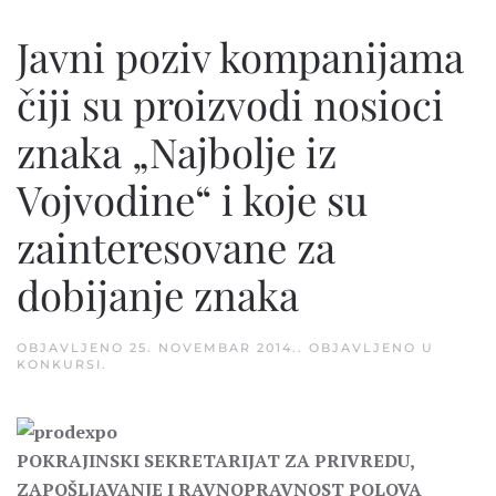
Javni poziv kompanijama
čiji su proizvodi nosioci
znaka „Najbolje iz
Vojvodine“ i koje su
zainteresovane za
dobijanje znaka
OBJAVLJENO
25. NOVEMBAR 2014.
. OBJAVLJENO U
KONKURSI
.
POKRAJINSKI SEKRETARIJAT ZA PRIVREDU,
ZAPOŠLJAVANJE I RAVNOPRAVNOST POLOVA