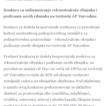
Konkurs za sufinansiranje rekonstrukcije ribnjaka i
podizanje novih ribnjaka na teritoriji AP Vojvodine
Konkurs za dodelu bespovratnih sredstava za privođenje
kulturi neobradivog poljoprivrednog zemljišta za
poljoprivrednu proizvodnju – rekonstrukciju ribnjaka i
podizanje novih ribnjaka na teritoriji AP Vojvodine.
Predmet konkursa je dodela bespovratnih sredstva za
rekonstrukciju ribnjaka i podizanje novih ribnjaka, na
površini ne manjoj od 1ha i ne većoj od 100 ha na teritoriji
AP Vojvodine u visini do 80% od ukupne vrednosti
zemljanih radova na ribnjačkim objektima. Pod objektima
u smislu ovog konkursa podrazumevaju se isključivo
objekati za proizvodnju ribe (rastilišta, mladičnjaci,
tovilišta, zimovnici, izlovni i obodni kanali). Ukupan iznos
sredstava koji se dodeljuje je do 70.000.000,00 dinara.