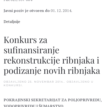
Javni poziv je otvoren do
01. 12. 2014.
Detaljnije
Konkurs za
sufinansiranje
rekonstrukcije ribnjaka i
podizanje novih ribnjaka
OBJAVLJENO
25. NOVEMBAR 2014.
. OBJAVLJENO U
KONKURSI
.
POKRAJINSKI SEKRETARIJAT ZA POLJOPRIVREDU,
VODOPRIVREDU I ŠUMARSTVO