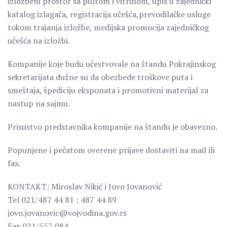
izložbeni prostor sa pultom i vitrinom, upis u zajednički
katalog izlagača, registracija učešća,prevodilačke usluge
tokom trajanja izložbe, medijska promocija zajedničkog
učešća na izložbi.
Kompanije koje budu učestvovale na štandu Pokrajinskog
sekretarijata dužne su da obezbede troškove puta i
smeštaja, špediciju eksponata i promotivni materijal za
nastup na sajmu.
Prisustvo predstavnika kompanije na štandu je obavezno.
Popunjene i pečatom overene prijave dostaviti na mail ili
fax.
KONTAKT: Miroslav Nikić i Jovo Jovanović
Tel 021/487 44 81 ; 487 44 89
jovo.jovanovic@vojvodina.gov.rs
Fax 021/557 084