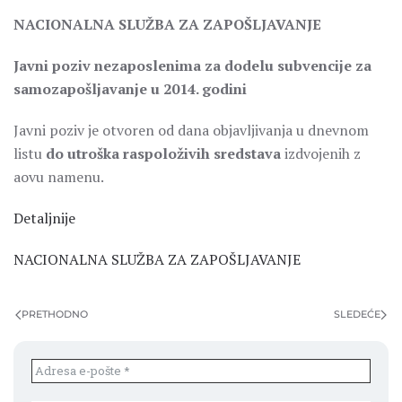
NACIONALNA SLUŽBA ZA ZAPOŠLJAVANJE
Javni poziv nezaposlenima za dodelu subvencije za
samozapošljavanje u 2014. godini
Javni poziv je otvoren od dana objavljivanja u dnevnom
listu
do utroška raspoloživih sredstava
izdvojenih z
aovu namenu.
Detaljnije
NACIONALNA SLUŽBA ZA ZAPOŠLJAVANJE
PRETHODNO
SLEDEĆE