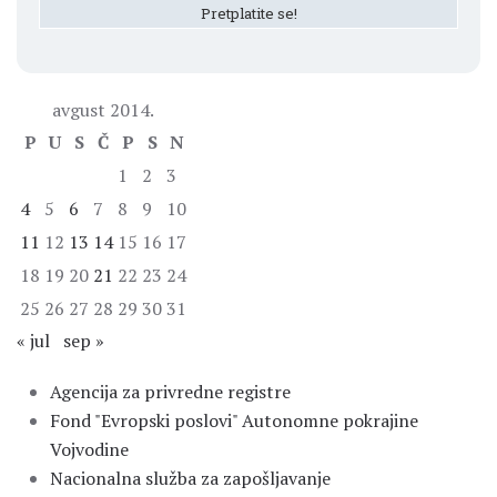
avgust 2014.
P
U
S
Č
P
S
N
1
2
3
4
5
6
7
8
9
10
11
12
13
14
15
16
17
18
19
20
21
22
23
24
25
26
27
28
29
30
31
« jul
sep »
Agencija za privredne registre
Fond "Evropski poslovi" Autonomne pokrajine
Vojvodine
Nacionalna služba za zapošljavanje