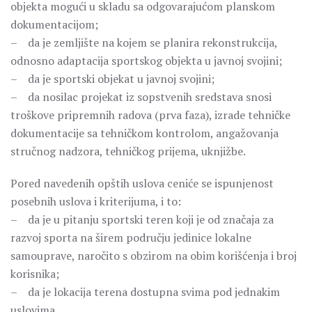
objekta mogući u skladu sa odgovarajućom planskom
dokumentacijom;
– da je zemljište na kojem se planira rekonstrukcija,
odnosno adaptacija sportskog objekta u javnoj svojini;
– da je sportski objekat u javnoj svojini;
– da nosilac projekat iz sopstvenih sredstava snosi
troškove pripremnih radova (prva faza), izrade tehničke
dokumentacije sa tehničkom kontrolom, angažovanja
stručnog nadzora, tehničkog prijema, uknjižbe.
Pored navedenih opštih uslova ceniće se ispunjenost
posebnih uslova i kriterijuma, i to:
– da je u pitanju sportski teren koji je od značaja za
razvoj sporta na širem području jedinice lokalne
samouprave, naročito s obzirom na obim korišćenja i broj
korisnika;
– da je lokacija terena dostupna svima pod jednakim
uslovima,