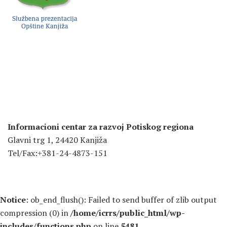
Informacioni centar za razvoj Potiskog regiona
Glavni trg 1, 24420 Kanjiža
Tel/Fax:+381-24-4873-151
Notice
: ob_end_flush(): Failed to send buffer of zlib output
compression (0) in
/home/icrrs/public_html/wp-
includes/functions.php
on line
5481