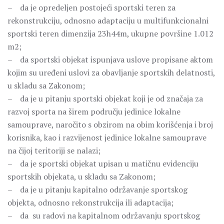
– da je opredeljen postojeći sportski teren za
rekonstrukciju, odnosno adaptaciju u multifunkcionalni
sportski teren dimenzija 23h44m, ukupne površine 1.012
m2;
– da sportski objekat ispunjava uslove propisane aktom
kojim su uređeni uslovi za obavljanje sportskih delatnosti,
u skladu sa Zakonom;
– da je u pitanju sportski objekat koji je od značaja za
razvoj sporta na širem području jedinice lokalne
samouprave, naročito s obzirom na obim korišćenja i broj
korisnika, kao i razvijenost jedinice lokalne samouprave
na čijoj teritoriji se nalazi;
– da je sportski objekat upisan u matičnu evidenciju
sportskih objekata, u skladu sa Zakonom;
– da je u pitanju kapitalno održavanje sportskog
objekta, odnosno rekonstrukcija ili adaptacija;
– da su radovi na kapitalnom održavanju sportskog