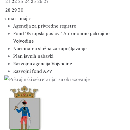
21
22
23
24
25
26
27
28
29
30
« mar
maj »
Agencija za privredne registre
Fond "Evropski poslovi" Autonomne pokrajine
Vojvodine
Nacionalna služba za zapošljavanje
Plan javnih nabavki
Razvojna agencija Vojvodine
Razvojni fond APV