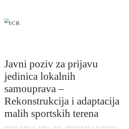
Skip
to
main
content
Javni poziv za prijavu
jedinica lokalnih
samouprava –
Rekonstrukcija i adaptacija
malih sportskih terena
OBJAVLJENO
22. APRIL 2014.
. OBJAVLJENO U
KONKURSI
.