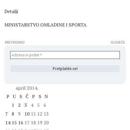
Detalji
MINISTARSTVO OMLADINE I SPORTA
PRETHODNO
SLEDEĆE
april 2014.
P
U
S
Č
P
S
N
1
2
3
4
5
6
7
8
9
10
11
12
13
14
15
16
17
18
19
20