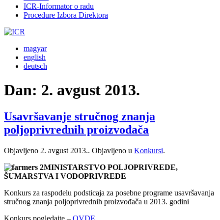
ICR-Informator o radu
Procedure Izbora Direktora
magyar
english
deutsch
Dan:
2. avgust 2013.
Usavršavanje stručnog znanja
poljoprivrednih proizvođača
Objavljeno
2. avgust 2013.
. Objavljeno u
Konkursi
.
MINISTARSTVO POLJOPRIVREDE,
ŠUMARSTVA I VODOPRIVREDE
Konkurs za raspodelu podsticaja za posebne programe usavršavanja
stručnog znanja poljoprivrednih proizvođača u 2013. godini
Konkurs pogledajte –
OVDE