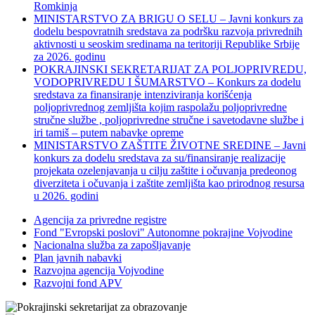
Romkinja
MINISTARSTVO ZA BRIGU O SELU – Javni konkurs za
dodelu bespovratnih sredstava za podršku razvoja privrednih
aktivnosti u seoskim sredinama na teritoriji Republike Srbije
za 2026. godinu
POKRAJINSKI SEKRETARIJAT ZA POLJOPRIVREDU,
VODOPRIVREDU I ŠUMARSTVO – Konkurs za dodelu
sredstava za finansiranje intenziviranja korišćenja
poljoprivrednog zemljišta kojim raspolažu poljoprivredne
stručne službe , poljoprivredne stručne i savetodavne službe i
iri tamiš ‒ putem nabavke opreme
MINISTARSTVO ZAŠTITE ŽIVOTNE SREDINE – Javni
konkurs za dodelu sredstava za su/finansiranje realizacije
projekata ozelenjavanja u cilju zaštite i očuvanja predeonog
diverziteta i očuvanja i zaštite zemljišta kao prirodnog resursa
u 2026. godini
Agencija za privredne registre
Fond "Evropski poslovi" Autonomne pokrajine Vojvodine
Nacionalna služba za zapošljavanje
Plan javnih nabavki
Razvojna agencija Vojvodine
Razvojni fond APV