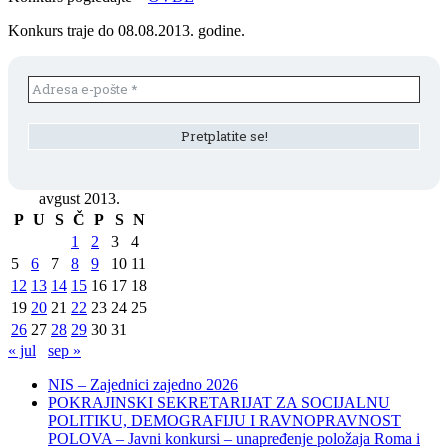
Konkurs traje do 08.08.2013. godine.
avgust 2013.
P
U
S
Č
P
S
N
1
2
3
4
5
6
7
8
9
10
11
12
13
14
15
16
17
18
19
20
21
22
23
24
25
26
27
28
29
30
31
« jul
sep »
NIS – Zajednici zajedno 2026
POKRAJINSKI SEKRETARIJAT ZA SOCIJALNU
POLITIKU, DEMOGRAFIJU I RAVNOPRAVNOST
POLOVA – Javni konkursi – unapređenje položaja Roma i