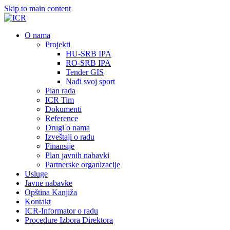
Skip to main content
О nama
Projekti
HU-SRB IPA
RO-SRB IPA
Tender GIS
Nađi svoj sport
Plan rada
ICR Tim
Dokumenti
Reference
Drugi o nama
Izveštaji o radu
Finansije
Plan javnih nabavki
Partnerske organizacije
Usluge
Javne nabavke
Opština Kanjiža
Kontakt
ICR-Informator o radu
Procedure Izbora Direktora