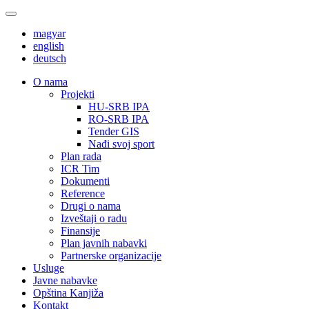
magyar
english
deutsch
О nama
Projekti
HU-SRB IPA
RO-SRB IPA
Tender GIS
Nađi svoj sport
Plan rada
ICR Tim
Dokumenti
Reference
Drugi o nama
Izveštaji o radu
Finansije
Plan javnih nabavki
Partnerske organizacije
Usluge
Javne nabavke
Opština Kanjiža
Kontakt