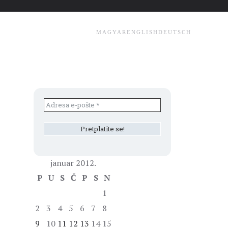
MAGYAR
ENGLISH
DEUTSCH
januar 2012.
P
U
S
Č
P
S
N
1
2
3
4
5
6
7
8
9
10
11
12
13
14
15