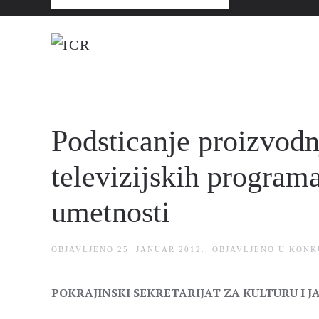
Podsticanje proizvodn
televizijskih programa 
umetnosti
OBJAVLJENO
25. JANUAR 2012.
. OBJAVLJENO U
KONK
POKRAJINSKI SEKRETARIJAT ZA KULTURU I 