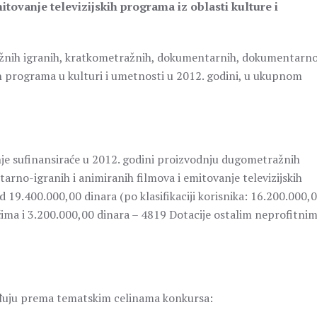
itovanje televizijskih programa
iz oblasti kulture i
ražnih igranih, kratkometražnih, dokumentarnih, dokumentarn
kih programa u kulturi i umetnosti u 2012. godini, u ukupnom
anje sufinansiraće u 2012. godini proizvodnju dugometražnih
no-igranih i animiranih filmova i emitovanje televizijskih
19.400.000,00 dinara (po klasifikaciji korisnika: 16.200.000,
ima i 3.200.000,00 dinara – 4819 Dotacije ostalim neprofitni
vrđuju prema tematskim celinama konkursa: