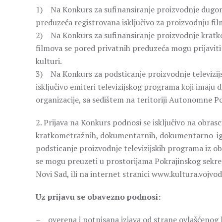
1) Na Konkurs za sufinansiranje proizvodnje dugom
preduzeća registrovana isključivo za proizvodnju fil
2) Na Konkurs za sufinansiranje proizvodnje krat
filmova se pored privatnih preduzeća mogu prijaviti 
kulturi.
3) Na Konkurs za podsticanje proizvodnje televizijs
isključivo emiteri televizijskog programa koji imaj
organizacije, sa sedištem na teritoriji Autonomne P
2. Prijava na Konkurs podnosi se isključivo na obra
kratkometražnih, dokumentarnih, dokumentarno-igra
podsticanje proizvodnje televizijskih programa iz ob
se mogu preuzeti u prostorijama Pokrajinskog sekreta
Novi Sad, ili na internet stranici www.kultura.vojvod
Uz prijavu se obavezno podnosi:
– overena i potpisana izjava od strane ovlašćenog l