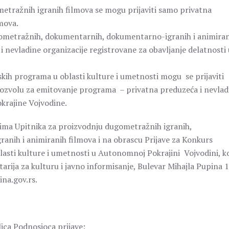
etražnih igranih filmova se mogu prijaviti samo privatna
mova.
kometražnih, dokumentarnih, dokumentarno-igranih i animira
i nevladine organizacije registrovane za obavljanje delatnosti 
kih programa u oblasti kulture i umetnosti mogu se prijaviti
u dozvolu za emitovanje programa – privatna preduzeća i nevlad
okrajine Vojvodine.
scima Upitnika za proizvodnju dugometražnih igranih,
nih i animiranih filmova i na obrascu Prijave za Konkurs
lasti kulture i umetnosti u Autonomnoj Pokrajini Vojvodini, ko
rija za kulturu i javno informisanje, Bulevar Mihajla Pupina 1
ina.gov.rs.
ica Podnosioca prijave;