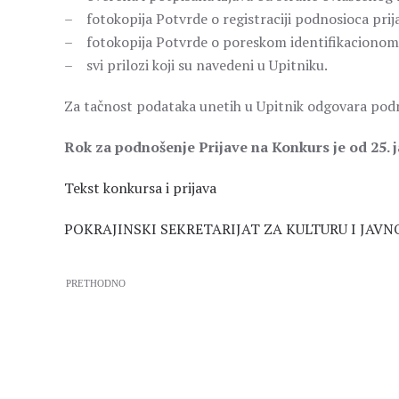
– fotokopija Potvrde o registraciji podnosioca pri
– fotokopija Potvrde o poreskom identifikacionom
– svi prilozi koji su navedeni u Upitniku.
Za tačnost podataka unetih u Upitnik odgovara podn
Rok za podnošenje Prijave na Konkurs je od 25. j
Tekst konkursa i prijava
POKRAJINSKI SEKRETARIJAT ZA KULTURU I JAVN
PRETHODNO