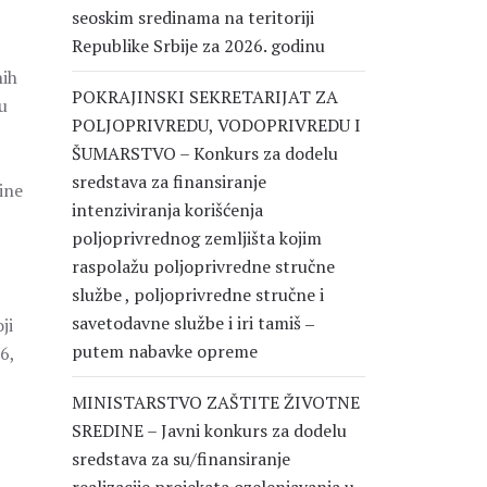
seoskim sredinama na teritoriji
Republike Srbije za 2026. godinu
nih
POKRAJINSKI SEKRETARIJAT ZA
u
POLJOPRIVREDU, VODOPRIVREDU I
ŠUMARSTVO – Konkurs za dodelu
sredstava za finansiranje
ine
intenziviranja korišćenja
poljoprivrednog zemljišta kojim
raspolažu poljoprivredne stručne
službe , poljoprivredne stručne i
savetodavne službe i iri tamiš ‒
ji
putem nabavke opreme
6,
MINISTARSTVO ZAŠTITE ŽIVOTNE
SREDINE – Javni konkurs za dodelu
sredstava za su/finansiranje