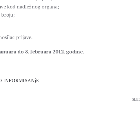
jave kod nadležnog organa;
 broju;
osilac prijave.
anuara do 8. februara 2012. godine.
O INFORMISANjE
SLE