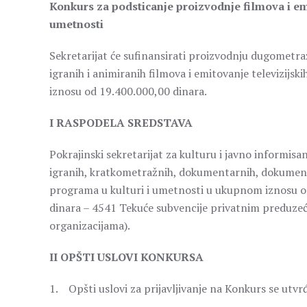
Konkurs za podsticanje proizvodnje filmova i em
umetnosti
Sekretarijat će sufinansirati proizvodnju dugomet
igranih i animiranih filmova i emitovanje televizijs
iznosu od 19.400.000,00 dinara.
I RASPODELA SREDSTAVA
Pokrajinski sekretarijat za kulturu i javno informis
igranih, kratkometražnih, dokumentarnih, dokumentar
programa u kulturi i umetnosti u ukupnom iznosu od 
dinara – 4541 Tekuće subvencije privatnim preduzeć
organizacijama).
II OPŠTI USLOVI KONKURSA
1. Opšti uslovi za prijavljivanje na Konkurs se ut