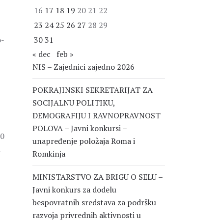
16
17
18
19
20
21
22
23
24
25
26
27
28
29
o-
30
31
« dec
feb »
NIS – Zajednici zajedno 2026
POKRAJINSKI SEKRETARIJAT ZA
SOCIJALNU POLITIKU,
DEMOGRAFIJU I RAVNOPRAVNOST
POLOVA – Javni konkursi –
00
unapređenje položaja Roma i
m
Romkinja
MINISTARSTVO ZA BRIGU O SELU –
Javni konkurs za dodelu
bespovratnih sredstava za podršku
razvoja privrednih aktivnosti u