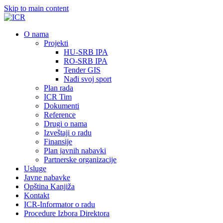
Skip to main content
О nama
Projekti
HU-SRB IPA
RO-SRB IPA
Tender GIS
Nađi svoj sport
Plan rada
ICR Tim
Dokumenti
Reference
Drugi o nama
Izveštaji o radu
Finansije
Plan javnih nabavki
Partnerske organizacije
Usluge
Javne nabavke
Opština Kanjiža
Kontakt
ICR-Informator o radu
Procedure Izbora Direktora