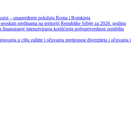
unapređenje položaja Roma i Romkinja
skim sredinama na teritoriji Republike Srbije za 2026. godinu
je intenziviranja korišćenja poljoprivrednog zemljišta
ja u cilju zaštite i očuvanja predeonog diverziteta i očuvanja i