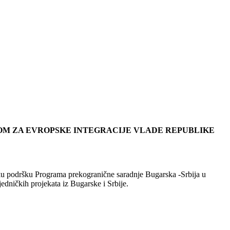
JOM ZA EVROPSKE INTEGRACIJE VLADE REPUBLIKE
jsku podršku Programa prekogranične saradnje Bugarska -Srbija u
dničkih projekata iz Bugarske i Srbije.