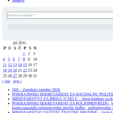
Sledeće
jul 2011.
P
U
S
Č
P
S
N
1
2
3
4
5
6
7
8
9
10
11
12
13
14
15
16
17
18
19
20
21
22
23
24
25
26
27
28
29
30
31
« jun
avg »
NIS – Zajednici zajedno 2026
POKRAJINSKI SEKRETARIJAT ZA SOCIJALNU POLITIKU, 
MINISTARSTVO ZA BRIGU O SELU – Javni konkurs za dodelu bes
POKRAJINSKI SEKRETARIJAT ZA POLJOPRIVREDU, VODOPRIVR
kojim raspolažu poljoprivredne stručne službe , poljoprivredne
MINISTARSTVO ZAŠTITE ŽIVOTNE SREDINE – Javni konkurs za dod