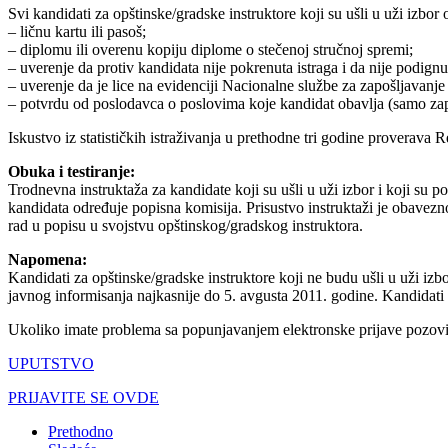
Svi kandidati za opštinske/gradske instruktore koji su ušli u uži izb
– ličnu kartu ili pasoš;
– diplomu ili overenu kopiju diplome o stečenoj stručnoj spremi;
– uverenje da protiv kandidata nije pokrenuta istraga i da nije podignu
– uverenje da je lice na evidenciji Nacionalne službe za zapošljavanje
– potvrdu od poslodavca o poslovima koje kandidat obavlja (samo zap
Iskustvo iz statističkih istraživanja u prethodne tri godine proverava R
Obuka i testiranje:
Trodnevna instruktaža za kandidate koji su ušli u uži izbor i koji su
kandidata određuje popisna komisija. Prisustvo instruktaži je obavezno
rad u popisu u svojstvu opštinskog/gradskog instruktora.
Napomena:
Kandidati za opštinske/gradske instruktore koji ne budu ušli u uži izb
javnog informisanja najkasnije do 5. avgusta 2011. godine. Kandidati ć
Ukoliko imate problema sa popunjavanjem elektronske prijave pozovi
UPUTSTVO
PRIJAVITE SE OVDE
Prethodno