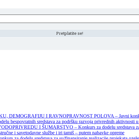
DEMOGRAFIJU I RAVNOPRAVNOST POLOVA – Javni konkursi – 
povratnih sredstava za podršku razvoja privrednih aktivnosti u seo
EDU I ŠUMARSTVO – Konkurs za dodelu sredstava za finansiran
 stručne i savetodavne službe i iri tamiš ‒ putem nabavke opreme
elu sredstava za su/finansiranje realizacije projekata ozelenjavan