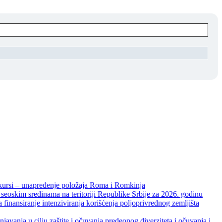
unapređenje položaja Roma i Romkinja
skim sredinama na teritoriji Republike Srbije za 2026. godinu
je intenziviranja korišćenja poljoprivrednog zemljišta
ja u cilju zaštite i očuvanja predeonog diverziteta i očuvanja i