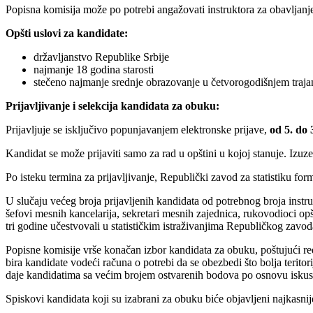
Popisna komisija može po potrebi angažovati instruktora za obavljanj
Opšti uslovi za kandidate:
državljanstvo Republike Srbije
najmanje 18 godina starosti
stečeno najmanje srednje obrazovanje u četvorogodišnjem traja
Prijavljivanje i selekcija kandidata za obuku:
Prijavljuje se isključivo popunjavanjem elektronske prijave,
od 5. do 
Kandidat se može prijaviti samo za rad u opštini u kojoj stanuje. Izuze
Po isteku termina za prijavljivanje, Republički zavod za statistiku fo
U slučaju većeg broja prijavljenih kandidata od potrebnog broja inst
šefovi mesnih kancelarija, sekretari mesnih zajednica, rukovodioci opšti
tri godine učestvovali u statističkim istraživanjima Republičkog zavoda
Popisne komisije vrše konačan izbor kandidata za obuku, poštujući red
bira kandidate vodeći računa o potrebi da se obezbedi što bolja teritor
daje kandidatima sa većim brojem ostvarenih bodova po osnovu iskustv
Spiskovi kandidata koji su izabrani za obuku biće objavljeni najkasni