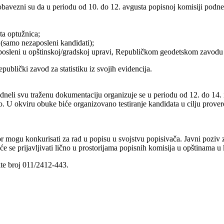
or obavezni su da u periodu od 10. do 12. avgusta popisnoj komisiji pod
ta optužnica;
 (samo nezaposleni kandidati);
osleni u opštinskoj/gradskoj upravi, Republičkom geodetskom zavodu i
epublički zavod za statistiku iz svojih evidencija.
 podneli svu traženu dokumentaciju organizuje se u periodu od 12. do 14.
. U okviru obuke biće organizovano testiranje kandidata u cilju provere
or mogu konkurisati za rad u popisu u svojstvu popisivača. Javni poziv z
e se prijavljivati lično u prostorijama popisnih komisija u opštinama u
te broj 011/2412-443.