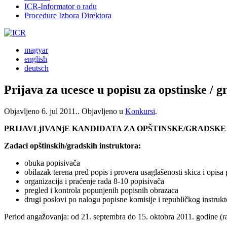
ICR-Informator o radu
Procedure Izbora Direktora
magyar
english
deutsch
Prijava za ucesce u popisu za opstinske / g
Objavljeno
6. jul 2011.
. Objavljeno u
Konkursi
.
PRIJAVLjIVANjE KANDIDATA ZA OPŠTINSKE/GRADSK
Zadaci opštinskih/gradskih instruktora:
obuka popisivača
obilazak terena pred popis i provera usaglašenosti skica i opis
organizacija i praćenje rada 8-10 popisivača
pregled i kontrola popunjenih popisnih obrazaca
drugi poslovi po nalogu popisne komisije i republičkog instrukt
Period angažovanja: od 21. septembra do 15. oktobra 2011. godine (ra