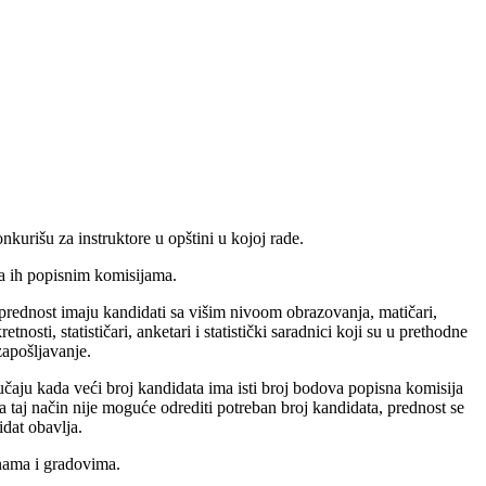
nkurišu za instruktore u opštini u kojoj rade.
lja ih popisnim komisijama.
 prednost imaju kandidati sa višim nivoom obrazovanja, matičari,
sti, statističari, anketari i statistički saradnici koji su u prethodne
zapošljavanje.
učaju kada veći broj kandidata ima isti broj bodova popisna komisija
na taj način nije moguće odrediti potreban broj kandidata, prednost se
dat obavlja.
inama i gradovima.