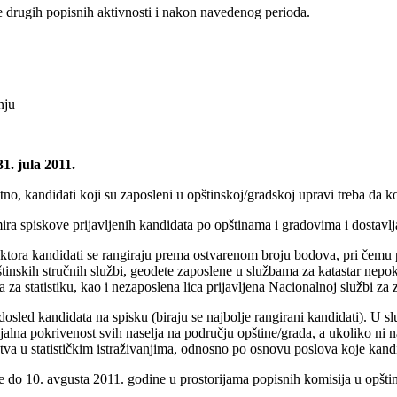
e drugih popisnih aktivnosti i nakon navedenog perioda.
nju
31. jula 2011.
tno, kandidati koji su zaposleni u opštinskoj/gradskoj upravi treba da ko
rmira spiskove prijavljenih kandidata po opštinama i gradovima i dostav
ruktora kandidati se rangiraju prema ostvarenom broju bodova, pri čemu
nskih stručnih službi, geodete zaposlene u službama za katastar nepokretno
 za statistiku, kao i nezaposlena lica prijavljena Nacionalnoj službi za 
osled kandidata na spisku (biraju se najbolje rangirani kandidati). U sl
ijalna pokrivenost svih naselja na području opštine/grada, a ukoliko ni 
a u statističkim istraživanjima, odnosno po osnovu poslova koje kandi
je do 10. avgusta 2011. godine u prostorijama popisnih komisija u opšt