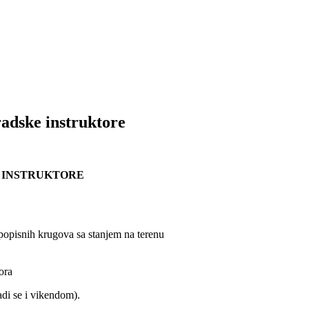
radske instruktore
E INSTRUKTORE
a popisnih krugova sa stanjem na terenu
ora
di se i vikendom).