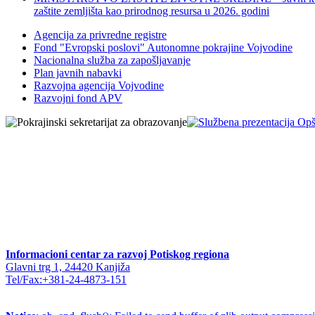
zaštite zemljišta kao prirodnog resursa u 2026. godini
Agencija za privredne registre
Fond "Evropski poslovi" Autonomne pokrajine Vojvodine
Nacionalna služba za zapošljavanje
Plan javnih nabavki
Razvojna agencija Vojvodine
Razvojni fond APV
Informacioni centar za razvoj Potiskog regiona
Glavni trg 1, 24420 Kanjiža
Tel/Fax:+381-24-4873-151