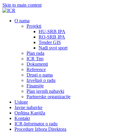
Skip to main content
О nama
Projekti
HU-SRB IPA
RO-SRB IPA
Tender GIS
Nađi svoj sport
Plan rada
ICR Tim
Dokumenti
Reference
Drugi o nama
Izveštaji o radu
Finansije
Plan javnih nabavki
Partnerske organizacije
Usluge
Javne nabavke
Opština Kanjiža
Kontakt
ICR-Informator o radu
Procedure Izbora Direktora