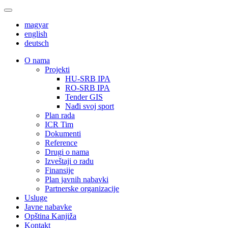
magyar
english
deutsch
О nama
Projekti
HU-SRB IPA
RO-SRB IPA
Tender GIS
Nađi svoj sport
Plan rada
ICR Tim
Dokumenti
Reference
Drugi o nama
Izveštaji o radu
Finansije
Plan javnih nabavki
Partnerske organizacije
Usluge
Javne nabavke
Opština Kanjiža
Kontakt