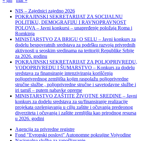
« jan
mar »
NIS – Zajednici zajedno 2026
POKRAJINSKI SEKRETARIJAT ZA SOCIJALNU
POLITIKU, DEMOGRAFIJU I RAVNOPRAVNOST
POLOVA – Javni konkursi – unapređenje položaja Roma i
Romkinja
MINISTARSTVO ZA BRIGU O SELU – Javni konkurs za
dodelu bespovratnih sredstava za podršku razvoja privrednih
aktivnosti u seoskim sredinama na teritoriji Republike Srbije
za 2026. godinu
POKRAJINSKI SEKRETARIJAT ZA POLJOPRIVREDU,
VODOPRIVREDU I ŠUMARSTVO – Konkurs za dodelu
sredstava za finansiranje intenziviranja korišćenja
poljoprivrednog zemljišta kojim raspolažu poljoprivredne
stručne službe , poljoprivredne stručne i savetodavne službe i
iri tamiš ‒ putem nabavke opreme
MINISTARSTVO ZAŠTITE ŽIVOTNE SREDINE – Javni
konkurs za dodelu sredstava za su/finansiranje realizacije
projekata ozelenjavanja u cilju zaštite i očuvanja predeonog
diverziteta i očuvanja i zaštite zemljišta kao prirodnog resursa
u 2026. godini
Agencija za privredne registre
Fond "Evropski poslovi" Autonomne pokrajine Vojvodine
Nacionalna služba za zapošljavanje