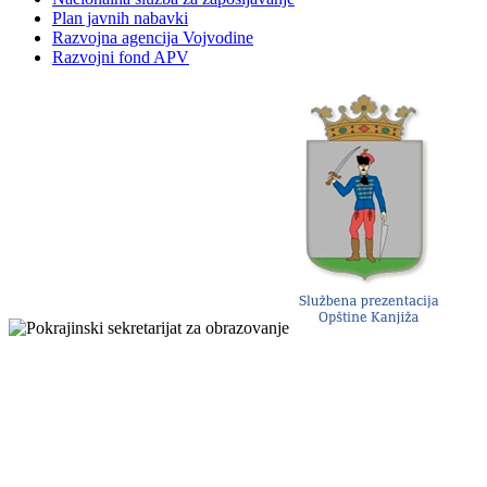
Plan javnih nabavki
Razvojna agencija Vojvodine
Razvojni fond APV