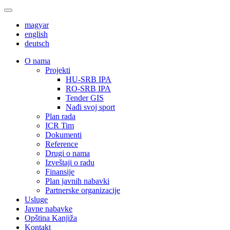
magyar
english
deutsch
О nama
Projekti
HU-SRB IPA
RO-SRB IPA
Tender GIS
Nađi svoj sport
Plan rada
ICR Tim
Dokumenti
Reference
Drugi o nama
Izveštaji o radu
Finansije
Plan javnih nabavki
Partnerske organizacije
Usluge
Javne nabavke
Opština Kanjiža
Kontakt