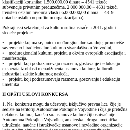
klasifikaciji korisnika: 1.500.000,00 dinara – 4541 tekuće
subvencije privatnim preduzećima, 2.000.000,00 – 4631 tekući
trensferi ostalim nivoima vlasti i 6.000.000,00 dinara – 4819 –
dotacije ostalim neprofitnim organizacijama).
Pokrajinski sekretarijat za kulturu sufinansiraće u 2011. godini
sledeće projekte:
• projekte kojima se, putem međuregionalne saradnje, promoviše
savremeno i tradicionalno kulturno stvaralaštvo u Vojvodini,
• međuregionalni kulturni projekti u okviru evropskih asocijacija i
manifestacija,
• projekti koji podrazumevaju razmenu, gostovanje i edukaciju
eksperata iz oblasti menadžmenta ustanova kulture, kulturnih
industrija i zaštite kulturnog nasleđa,
• projekti koji podrazumevaju razmenu, gostovanje i edukaciju
umetnika
II OPŠTI USLOVI KONKURSA
1. Na konkursu mogu da učestvuju isključivo pravna lica čije je
sedište na teritoriji Autonomne Pokrajine Vojvodine i čija je pretežna
delatnost kultura, kao što su: ustanove kulture čiji osnivač nije
Autonomna Pokrajina Vojvodina, amaterska i druga umetnička
udruženja, naučne i istraživačke ustanove i nevladine organizacije