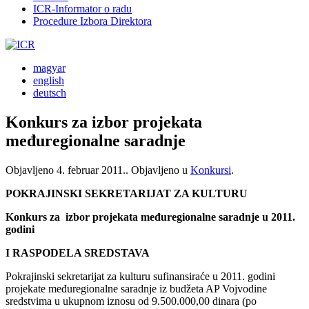
ICR-Informator o radu
Procedure Izbora Direktora
magyar
english
deutsch
Konkurs za izbor projekata
međuregionalne saradnje
Objavljeno
4. februar 2011.
. Objavljeno u
Konkursi
.
POKRAJINSKI SEKRETARIJAT ZA KULTURU
Konkurs za izbor projekata međuregionalne saradnje u 2011.
godini
I RASPODELA SREDSTAVA
Pokrajinski sekretarijat za kulturu sufinansiraće u 2011. godini
projekate međuregionalne saradnje iz budžeta AP Vojvodine
sredstvima u ukupnom iznosu od 9.500.000,00 dinara (po