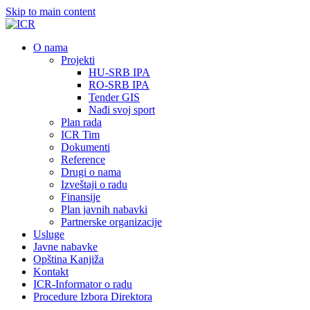
Skip to main content
О nama
Projekti
HU-SRB IPA
RO-SRB IPA
Tender GIS
Nađi svoj sport
Plan rada
ICR Tim
Dokumenti
Reference
Drugi o nama
Izveštaji o radu
Finansije
Plan javnih nabavki
Partnerske organizacije
Usluge
Javne nabavke
Opština Kanjiža
Kontakt
ICR-Informator o radu
Procedure Izbora Direktora