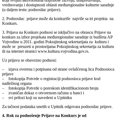
koja svojim aktivnostima doprinose razvoju, unapređivanju,
vrednovanju i dostupnosti oblasti međuregionalne kulturne saradnje
(u daljem testu: podnosilac prijave).
2. Podnosilac prijave može da konkuriše najviše sa tri projekta na
Konkurs.
3. Prijava na Konkurs podnosi se isključivo na obrascu Prijave na
konkurs za izbor projekata međuregionalne saradnje iz budžeta AP
Vojvodine u 2011. godini Pokrajinskog sekretarijata za kulturu i
može se preuzeti u prostorijama Pokrajinskog sekretarija za kulturu
ili na internet stranici www.kultura.vojvodina.gov.rs.
Uz prijavu se obavezno podnosi:
– izjava overena i potpisana od strane ovlašćenog lica Podnosioca
prijave
– fotokopija Potvrde o registraciji podnosioca prijave kod
nadležnog organa
– fotokopija Potvrde o poreskom identifikacionom broju
– zvaničan dokaz o otvorenom računu u banci i
– svi prilozi koji su navedeni u Upitniku
Za tačnost podataka unetih u Upitnik odgovara podnosilac prijave.
4. Rok za podnošenje Prijave na Konkurs je od