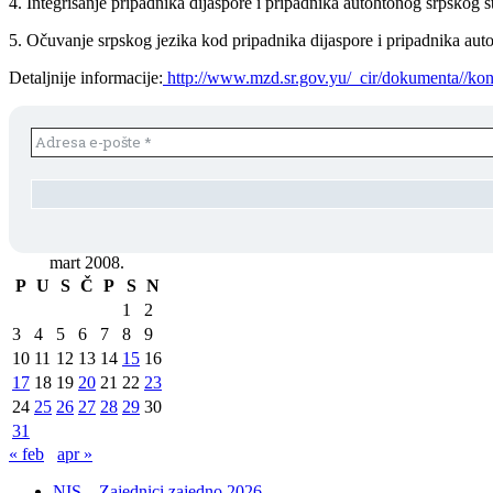
4. Integrisanje pripadnika dijaspore i pripadnika autohtonog srpskog 
5. Očuvanje srpskog jezika kod pripadnika dijaspore i pripadnika au
Detaljnije informacije:
http://www.mzd.sr.gov.yu/_cir/dokumenta//ko
mart 2008.
P
U
S
Č
P
S
N
1
2
3
4
5
6
7
8
9
10
11
12
13
14
15
16
17
18
19
20
21
22
23
24
25
26
27
28
29
30
31
« feb
apr »
NIS – Zajednici zajedno 2026