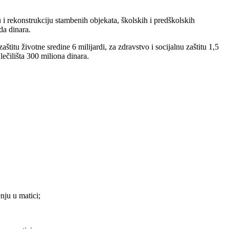
u i rekonstrukciju stambenih objekata, školskih i predškolskih
da dinara.
titu životne sredine 6 milijardi, za zdravstvo i socijalnu zaštitu 1,5
lečilišta 300 miliona dinara.
nju u matici;