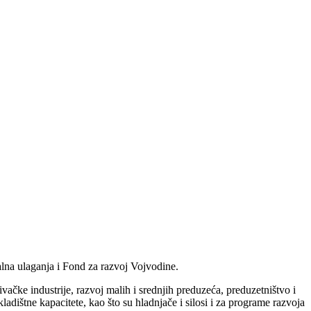
alna ulaganja i Fond za razvoj Vojvodine.
vačke industrije, razvoj malih i srednjih preduzeća, preduzetništvo i
ladištne kapacitete, kao što su hladnjače i silosi i za programe razvoja