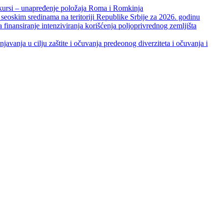
unapređenje položaja Roma i Romkinja
skim sredinama na teritoriji Republike Srbije za 2026. godinu
je intenziviranja korišćenja poljoprivrednog zemljišta
ja u cilju zaštite i očuvanja predeonog diverziteta i očuvanja i