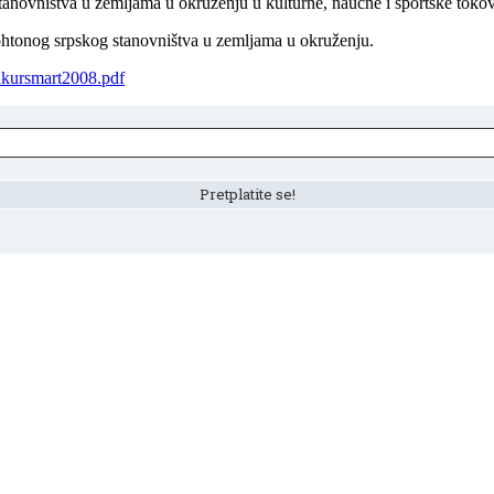
stanovništva u zemljama u okruženju u kulturne, naučne i sportske tokov
tohtonog srpskog stanovništva u zemljama u okruženju.
nkursmart2008.pdf