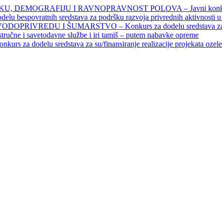
DEMOGRAFIJU I RAVNOPRAVNOST POLOVA – Javni konkursi – 
povratnih sredstava za podršku razvoja privrednih aktivnosti u seo
EDU I ŠUMARSTVO – Konkurs za dodelu sredstava za finansiran
 stručne i savetodavne službe i iri tamiš ‒ putem nabavke opreme
elu sredstava za su/finansiranje realizacije projekata ozelenjavan