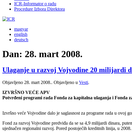
ICR-Informator o radu
Procedure Izbora Direktora
magyar
english
deutsch
Dan:
28. mart 2008.
Ulaganje u razvoj Vojvodine 20 milijardi 
Objavljeno
28. mart 2008.
. Objavljeno u
Vesti
.
IZVRŠNO VEĆE APV
Potvrđeni programi rada Fonda za kapitalna ulaganja i Fonda za 
Izvršno veće Vojvodine dalo je saglasnost za programe rada u ovoj go
Fond za razvoj Vojvodine predviđa da se sa 4,9 milijardi dinara, putem
ujednačen regionalni razvoj. Pored postojećih kreditnih linija, u 2008.