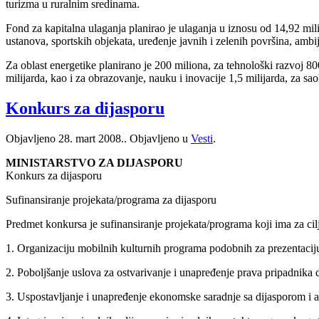
turizma u ruralnim sredinama.
Fond za kapitalna ulaganja planirao je ulaganja u iznosu od 14,92 milij
ustanova, sportskih objekata, uređenje javnih i zelenih površina, ambij
Za oblast energetike planirano je 200 miliona, za tehnološki razvoj 800
milijarda, kao i za obrazovanje, nauku i inovacije 1,5 milijarda, za saob
Konkurs za dijasporu
Objavljeno
28. mart 2008.
. Objavljeno u
Vesti
.
MINISTARSTVO ZA DIJASPORU
Konkurs za dijasporu
Sufinansiranje projekata/programa za dijasporu
Predmet konkursa je sufinansiranje projekata/programa koji ima za cilj
1. Organizaciju mobilnih kulturnih programa podobnih za prezentaciju
2. Poboljšanje uslova za ostvarivanje i unapređenje prava pripadnika 
3. Uspostavljanje i unapređenje ekonomske saradnje sa dijasporom i