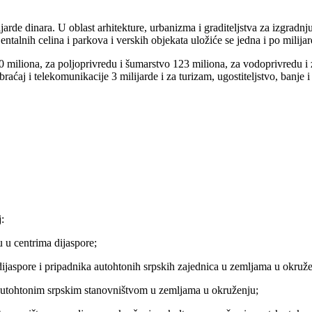
arde dinara. U oblast arhitekture, urbanizma i graditeljstva za izgradnj
entalnih celina i parkova i verskih objekata uložiće se jedna i po milijar
 miliona, za poljoprivredu i šumarstvo 123 miliona, za vodoprivredu i zaš
raćaj i telekomunikacije 3 milijarde i za turizam, ugostiteljstvo, banje i 
:
 u centrima dijaspore;
dijaspore i pripadnika autohtonih srpskih zajednica u zemljama u okruže
 autohtonim srpskim stanovništvom u zemljama u okruženju;