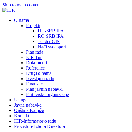
Skip to main content
О nama
Projekti
HU-SRB IPA
RO-SRB IPA
Tender GIS
Nađi svoj sport
Plan rada
ICR Tim
Dokumenti
Reference
Drugi o nama
Izveštaji o radu
Finansije
Plan javnih nabavki
Partnerske organizacije
Usluge
Javne nabavke
Opština Kanjiža
Kontakt
ICR-Informator o radu
Procedure Izbora Direktora