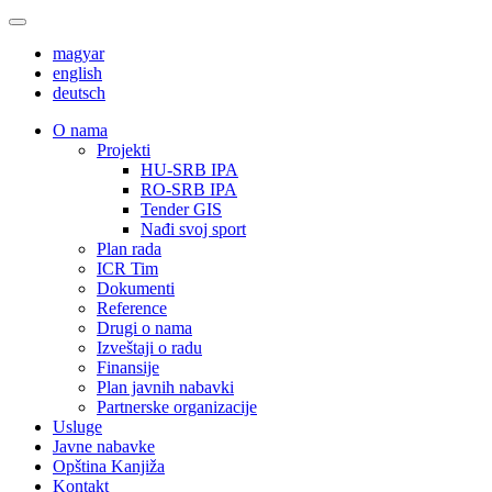
magyar
english
deutsch
О nama
Projekti
HU-SRB IPA
RO-SRB IPA
Tender GIS
Nađi svoj sport
Plan rada
ICR Tim
Dokumenti
Reference
Drugi o nama
Izveštaji o radu
Finansije
Plan javnih nabavki
Partnerske organizacije
Usluge
Javne nabavke
Opština Kanjiža
Kontakt