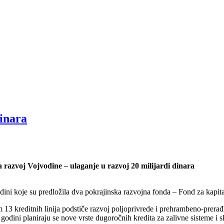
dinara
razvoj Vojvodine – ulaganje u razvoj 20 milijardi dinara
dini koje su predložila dva pokrajinska razvojna fonda – Fond za kapit
 13 kreditnih linija podstiče razvoj poljoprivrede i prehrambeno-prerađi
 godini planiraju se nove vrste dugoročnih kredita za zalivne sisteme i sk