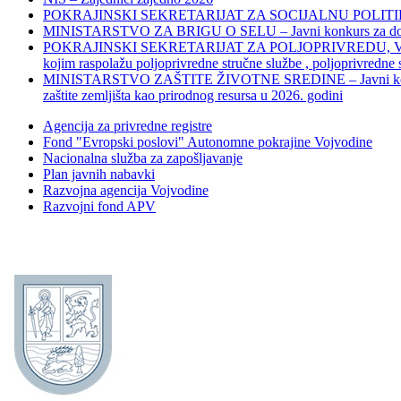
POKRAJINSKI SEKRETARIJAT ZA SOCIJALNU POLITIKU, 
MINISTARSTVO ZA BRIGU O SELU – Javni konkurs za dodelu bes
POKRAJINSKI SEKRETARIJAT ZA POLJOPRIVREDU, VODOPRIVR
kojim raspolažu poljoprivredne stručne službe , poljoprivredne
MINISTARSTVO ZAŠTITE ŽIVOTNE SREDINE – Javni konkurs za dod
zaštite zemljišta kao prirodnog resursa u 2026. godini
Agencija za privredne registre
Fond "Evropski poslovi" Autonomne pokrajine Vojvodine
Nacionalna služba za zapošljavanje
Plan javnih nabavki
Razvojna agencija Vojvodine
Razvojni fond APV