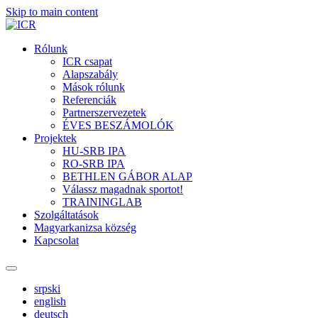
Skip to main content
Rólunk
ICR csapat
Alapszabály
Mások rólunk
Referenciák
Partnerszervezetek
ÉVES BESZÁMOLÓK
Projektek
HU-SRB IPA
RO-SRB IPA
BETHLEN GÁBOR ALAP
Válassz magadnak sportot!
TRAININGLAB
Szolgáltatások
Magyarkanizsa község
Kapcsolat
srpski
english
deutsch