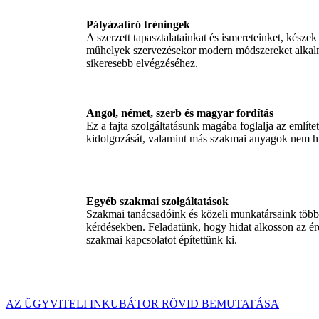
Pályázatíró tréningek
A szerzett tapasztalatainkat és ismereteinket, kés
műhelyek szervezésekor modern módszereket alkalm
sikeresebb elvégzéséhez.
Angol, német, szerb és magyar fordítás
Ez a fajta szolgáltatásunk magába foglalja az említe
kidolgozását, valamint más szakmai anyagok nem hiva
Egyéb szakmai szolgáltatások
Szakmai tanácsadóink és közeli munkatársaink többé
kérdésekben. Feladatünk, hogy hidat alkosson az ér
szakmai kapcsolatot építettünk ki.
AZ ÜGYVITELI INKUBÁTOR RÖVID BEMUTATÁSA