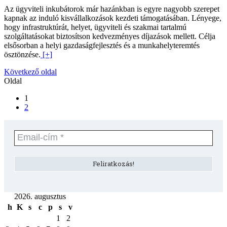
Az ügyviteli inkubátorok már hazánkban is egyre nagyobb szerepet
kapnak az induló kisvállalkozások kezdeti támogatásában. Lényege,
hogy infrastruktúrát, helyet, ügyviteli és szakmai tartalmú
szolgáltatásokat biztosítson kedvezményes díjazások mellett. Célja
elsősorban a helyi gazdaságfejlesztés és a munkahelyteremtés
ösztönzése.
[+]
Következő oldal
Oldal
1
2
2026. augusztus
h
K
s
c
p
s
v
1
2