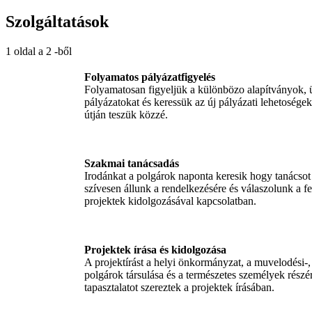
Szolgáltatások
1 oldal a 2 -ből
Folyamatos pályázatfigyelés
Folyamatosan figyeljük a különbözo alapítványok, ü
pályázatokat és keressük az új pályázati lehetosége
útján teszük közzé.
Szakmai tanácsadás
Irodánkat a polgárok naponta keresik hogy tanácsot
szívesen állunk a rendelkezésére és válaszolunk a fel
projektek kidolgozásával kapcsolatban.
Projektek írása és kidolgozása
A projektírást a helyi önkormányzat, a muvelodési-
polgárok társulása és a természetes személyek rész
tapasztalatot szereztek a projektek írásában.