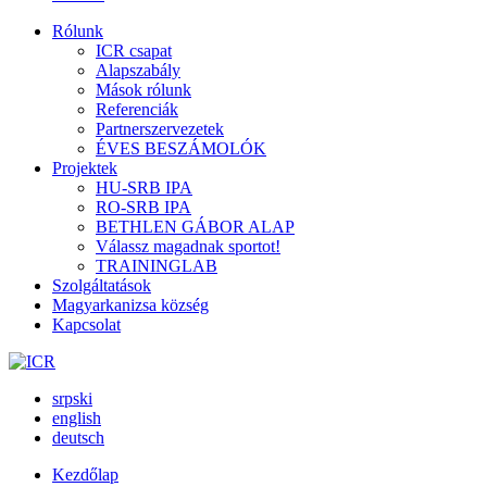
Rólunk
ICR csapat
Alapszabály
Mások rólunk
Referenciák
Partnerszervezetek
ÉVES BESZÁMOLÓK
Projektek
HU-SRB IPA
RO-SRB IPA
BETHLEN GÁBOR ALAP
Válassz magadnak sportot!
TRAININGLAB
Szolgáltatások
Magyarkanizsa község
Kapcsolat
srpski
english
deutsch
Kezdőlap