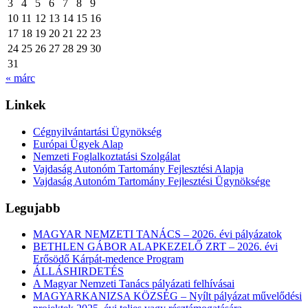
3
4
5
6
7
8
9
10
11
12
13
14
15
16
17
18
19
20
21
22
23
24
25
26
27
28
29
30
31
« márc
Linkek
Cégnyilvántartási Ügynökség
Európai Ügyek Alap
Nemzeti Foglalkoztatási Szolgálat
Vajdaság Autonóm Tartomány Fejlesztési Alapja
Vajdaság Autonóm Tartomány Fejlesztési Ügynöksége
Legujabb
MAGYAR NEMZETI TANÁCS – 2026. évi pályázatok
BETHLEN GÁBOR ALAPKEZELŐ ZRT – 2026. évi
Erősödő Kárpát-medence Program
ÁLLÁSHIRDETÉS
A Magyar Nemzeti Tanács pályázati felhívásai
MAGYARKANIZSA KÖZSÉG – Nyílt pályázat művelődési