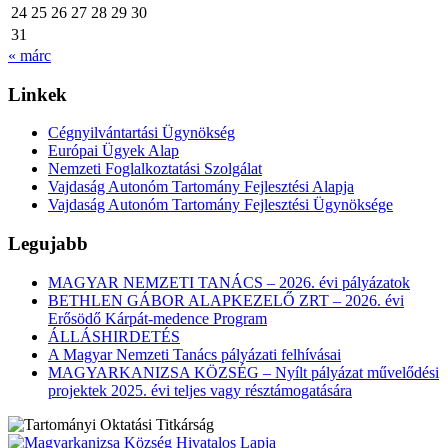
24
25
26
27
28
29
30
31
« márc
Linkek
Cégnyilvántartási Ügynökség
Európai Ügyek Alap
Nemzeti Foglalkoztatási Szolgálat
Vajdaság Autonóm Tartomány Fejlesztési Alapja
Vajdaság Autonóm Tartomány Fejlesztési Ügynöksége
Legujabb
MAGYAR NEMZETI TANÁCS – 2026. évi pályázatok
BETHLEN GÁBOR ALAPKEZELŐ ZRT – 2026. évi
Erősödő Kárpát-medence Program
ÁLLÁSHIRDETÉS
A Magyar Nemzeti Tanács pályázati felhívásai
MAGYARKANIZSA KÖZSÉG – Nyílt pályázat művelődési
projektek 2025. évi teljes vagy résztámogatására