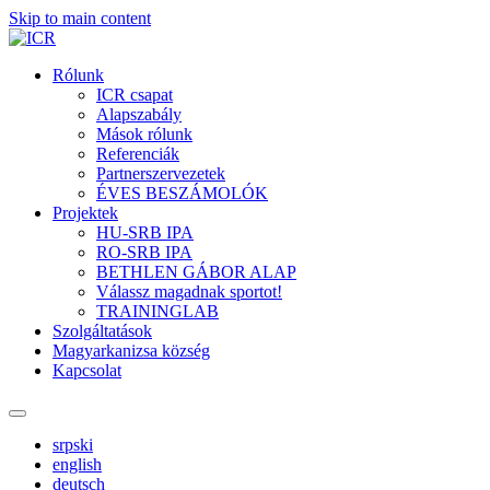
Skip to main content
Rólunk
ICR csapat
Alapszabály
Mások rólunk
Referenciák
Partnerszervezetek
ÉVES BESZÁMOLÓK
Projektek
HU-SRB IPA
RO-SRB IPA
BETHLEN GÁBOR ALAP
Válassz magadnak sportot!
TRAININGLAB
Szolgáltatások
Magyarkanizsa község
Kapcsolat
srpski
english
deutsch