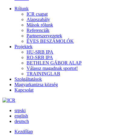
Rólunk
ICR csapat
Alapszabály
Mások rólunk
Referenciák
Partnerszervezetek
ÉVES BESZÁMOLÓK
Projektek
HU-SRB IPA
RO-SRB IPA
BETHLEN GÁBOR ALAP
Válassz magadnak sportot!
TRAININGLAB
Szolgáltatások
Magyarkanizsa község
Kapcsolat
srpski
english
deutsch
Kezdőlap