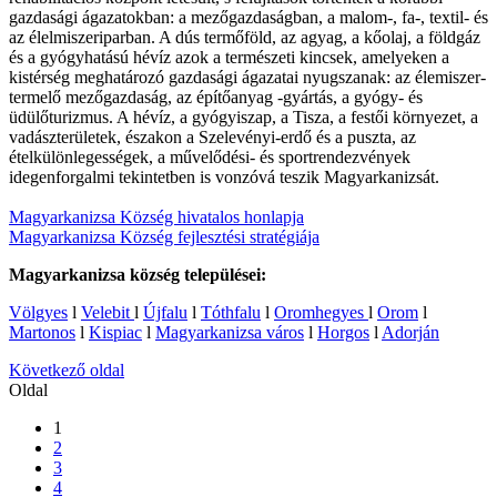
gazdasági ágazatokban: a mezőgazdaságban, a malom-, fa-, textil- és
az élelmiszeriparban. A dús termőföld, az agyag, a kőolaj, a földgáz
és a gyógyhatású hévíz azok a természeti kincsek, amelyeken a
kistérség meghatározó gazdasági ágazatai nyugszanak: az élemiszer-
termelő mezőgazdaság, az építőanyag -gyártás, a gyógy- és
üdülőturizmus. A hévíz, a gyógyiszap, a Tisza, a festői környezet, a
vadászterületek, északon a Szelevényi-erdő és a puszta, az
ételkülönlegességek, a művelődési- és sportrendezvények
idegenforgalmi tekintetben is vonzóvá teszik Magyarkanizsát.
Magyarkanizsa Község hivatalos honlapja
Magyarkanizsa Község fejlesztési stratégiája
Magyarkanizsa község települései:
Völgyes
l
Velebit
l
Újfalu
l
Tóthfalu
l
Oromhegyes
l
Orom
l
Martonos
l
Kispiac
l
Magyarkanizsa város
l
Horgos
l
Adorján
Következő oldal
Oldal
1
2
3
4