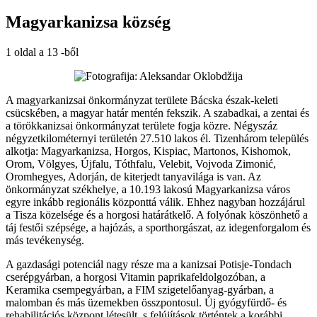
Magyarkanizsa község
1 oldal a 13 -ből
A magyarkanizsai önkormányzat területe Bácska észak-keleti
csücskében, a magyar határ mentén fekszik. A szabadkai, a zentai és
a törökkanizsai önkormányzat területe fogja közre. Négyszáz
négyzetkilométernyi területén 27.510 lakos él. Tizenhárom település
alkotja: Magyarkanizsa, Horgos, Kispiac, Martonos, Kishomok,
Orom, Völgyes, Újfalu, Tóthfalu, Velebit, Vojvoda Zimonić,
Oromhegyes, Adorján, de kiterjedt tanyavilága is van. Az
önkormányzat székhelye, a 10.193 lakosú Magyarkanizsa város
egyre inkább regionális központtá válik. Ehhez nagyban hozzájárul
a Tisza közelsége és a horgosi határátkelő. A folyónak köszönhető a
táj festői szépsége, a hajózás, a sporthorgászat, az idegenforgalom és
más tevékenység.
A gazdasági potenciál nagy része ma a kanizsai Potisje-Tondach
cserépgyárban, a horgosi Vitamin paprikafeldolgozóban, a
Keramika csempegyárban, a FIM szigetelőanyag-gyárban, a
malomban és más üzemekben összpontosul. Új gyógyfürdő- és
rehabilitációs központ létesült, s felújítások történtek a korábbi