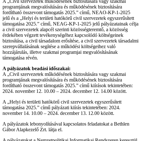
A „Civil szervezetek működésének biztosítására vagy szakmai
programjának megvalósítására és működésének biztosítására
fordítható összevont támogatás 2025.” című, NEAO-KP-1-2025
jelű és a „Helyi és területi hatókörű civil szervezetek egyszerűsített
támogatása 2025.” című, NEAG-KP-1-2025 jelű pályázatainak célja
a civil szervezetek alapcél szerinti közösségteremtő, a közösség
érdekében végzett tevékenységéhez kapcsolódó költségeinek
biztosítása, a civil társadalom erősítése, a civil szervezetek társadalmi
szerepvállalásának segítése a működési költségeihez való
hozzájárulás, illetve szakmai programjai megvalósításának
támogatása révén.
A pályázatok beadási időszakai:
A „Civil szervezetek működésének biztosítására vagy szakmai
programjának megvalósítására és működésének biztosítására
fordítható összevont támogatás 2025.” című kiírások tekintetében:
2024. november 12. 10.00 – 2024. december 12. 14.00 között.
A „Helyi és területi hatókörű civil szervezetek egyszerűsített
támogatása 2025.” című pályázati kiírás tekintetében: 2024.
november 14. 10.00 – 2024. december 13. 12.00 között.
A pályázatok lebonyolításával kapcsolatos feladatokat a Bethlen
Gábor Alapkezelő Zrt. látja el.
A pályázatokat a Nemzetpolitikai Informatikai Rendszeren keresztül