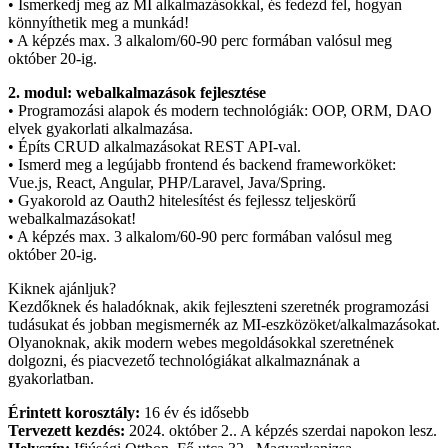
• Ismerkedj meg az MI alkalmazásokkal, és fedezd fel, hogyan
könnyíthetik meg a munkád!
• A képzés max. 3 alkalom/60-90 perc formában valósul meg
október 20-ig.
2. modul: webalkalmazások fejlesztése
• Programozási alapok és modern technológiák: OOP, ORM, DAO
elvek gyakorlati alkalmazása.
• Építs CRUD alkalmazásokat REST API-val.
• Ismerd meg a legújabb frontend és backend frameworköket:
Vue.js, React, Angular, PHP/Laravel, Java/Spring.
• Gyakorold az Oauth2 hitelesítést és fejlessz teljeskörű
webalkalmazásokat!
• A képzés max. 3 alkalom/60-90 perc formában valósul meg
október 20-ig.
Kiknek ajánljuk?
Kezdőknek és haladóknak, akik fejleszteni szeretnék programozási
tudásukat és jobban megismernék az MI-eszközöket/alkalmazásokat.
Olyanoknak, akik modern webes megoldásokkal szeretnének
dolgozni, és piacvezető technológiákat alkalmaznának a
gyakorlatban.
Érintett korosztály:
16 év és idősebb
Tervezett kezdés:
2024. október 2.. A képzés szerdai napokon lesz.