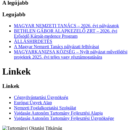
A legújabb
Legujabb
MAGYAR NEMZETI TANÁCS – 2026. évi pályázatok
BETHLEN GÁBOR ALAPKEZELŐ ZRT – 2026. évi
Erősödő Kárpát-medence Program
ÁLLÁSHIRDETÉS
A Magyar Nemzeti Tanács pályázati felhívásai
MAGYARKANIZSA KÖZSÉG – Nyílt pályázat művelődési
projektek 2025. évi teljes vagy résztámogatására
Linkek
Linkek
Cégnyilvántartási Ügynökség
Európai Ügyek Alap
Nemzeti Foglalkoztatási Szolgálat
Vajdaság Autonóm Tartomány Fejlesztési Alapja
Vajdaság Autonóm Tartomány Fejlesztési Ügynöksége