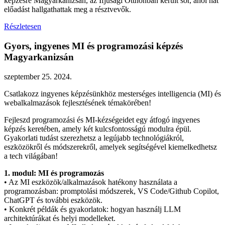
képzésre Magyarkanizsán, az Ifjúsági Otthonban került sor, ahol hat
előadást hallgathattak meg a résztvevők.
Részletesen
Gyors, ingyenes MI és programozási képzés
Magyarkanizsán
szeptember 25. 2024.
Csatlakozz ingyenes képzésünkhöz mesterséges intelligencia (MI) és
webalkalmazások fejlesztésének témakörében!
Fejleszd programozási és MI-kézségeidet egy átfogó ingyenes
képzés keretében, amely két kulcsfontosságú modulra épül.
Gyakorlati tudást szerezhetsz a legújabb technológiákról,
eszközökről és módszerekről, amelyek segítségével kiemelkedhetsz
a tech világában!
1. modul: MI és programozás
• Az MI eszközök/alkalmazások hatékony használata a
programozásban: promptolási módszerek, VS Code/Github Copilot,
ChatGPT és további eszközök.
• Konkrét példák és gyakorlatok: hogyan használj LLM
architektúrákat és helyi modelleket.