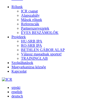
Rólunk
ICR csapat
Alapszabály
Mások rólunk
Referenciák
Partnerszervezetek
ÉVES BESZÁMOLÓK
Projektek
HU-SRB IPA
RO-SRB IPA
BETHLEN GÁBOR ALAP
Válassz magadnak sportot!
TRAININGLAB
Szolgáltatások
Magyarkanizsa község
Kapcsolat
srpski
english
deutsch