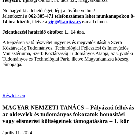
Helyszín:
Ifjúsági Otthon, Fő utca 32., Magyarkanizsa
Ne hagyd ki a lehetőséget, lépj a jövőbe velünk!
Jelentkezni a
062-305-471 telefonszámon lehet munkanapokon 8-
14 óra között
, illetve a
vigi@kanjiza.rs
e-mail címen.
Jelentkezési határidő október 1., 14 óra.
A képzésen való részvétel ingyenes és megvalósulását a Szerb
Köztársaság Tudományos, Technológiai Fejlesztési és Innovációs
Minisztériuma, Szerb Köztársaság Tudományos Alapja, az Újvidéki
Tudományos és Technológiai Park, illetve Magyarkanizsa község
támogatja.
Részletesen
MAGYAR NEMZETI TANÁCS – Pályázati felhívás
az oklevelek és tudományos fokozatok honosítási
vagy elismerési költségeinek támogatására – 1. kör
április 11. 2024.