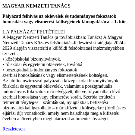
MAGYAR NEMZETI TANÁCS
Pályázati felhívás az oklevelek és tudományos fokozatok
honosítási vagy elismerési költségeinek támogatására – 1. kör
I. A PÁLYÁZAT FELTÉTELEI
A Magyar Nemzeti Tanács (a továbbiakban: Tanács) A Magyar
Nemzeti Tanács Köz- és felsőoktatás-fejlesztési stratégiája 2024–
2029 alapján visszatéríti a külföldi felsőoktatási intézményekben
szerzett:
• középiskolai bizonyítványok,
• főiskolai és egyetemi oklevelek, továbbá
• posztgraduális tudományos fokozatok
szerbiai honosításának vagy elismertetésének költségeit.
Az utófinanszírozású pályázat a középiskolai bizonyítványok,
főiskolai és egyetemi oklevelek, valamint a posztgraduális
tudományos fokozatok már elvégzett, illetve folyamatban lévő
szerbiai honosítása vagy elismerése során, Szerbia területén
felmerült tényleges – számlákkal, nyugtákkal, befizetési
bizonylatokkal igazolható – már kifizetett költségekre (fordítás és
eljárási díj) vonatkozik, amely nem haladhatja meg a kifizetés
évében a törvényben meghatározott adómentes összeget.
Részletesen