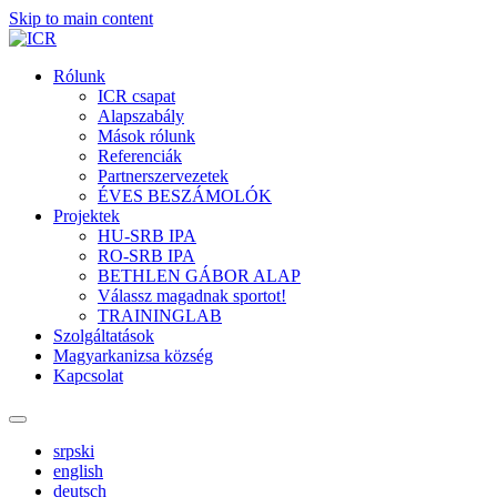
Skip to main content
Rólunk
ICR csapat
Alapszabály
Mások rólunk
Referenciák
Partnerszervezetek
ÉVES BESZÁMOLÓK
Projektek
HU-SRB IPA
RO-SRB IPA
BETHLEN GÁBOR ALAP
Válassz magadnak sportot!
TRAININGLAB
Szolgáltatások
Magyarkanizsa község
Kapcsolat
srpski
english
deutsch