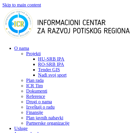
Skip to main content
О nama
Projekti
HU-SRB IPA
RO-SRB IPA
Tender GIS
Nađi svoj sport
Plan rada
ICR Tim
Dokumenti
Reference
Drugi o nama
Izveštaji o radu
Finansije
Plan javnih nabavki
Partnerske organizacije
Usluge