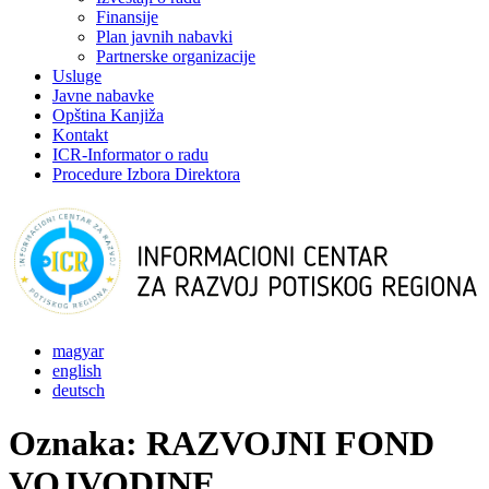
Finansije
Plan javnih nabavki
Partnerske organizacije
Usluge
Javne nabavke
Opština Kanjiža
Kontakt
ICR-Informator o radu
Procedure Izbora Direktora
magyar
english
deutsch
Oznaka:
RAZVOJNI FOND
VOJVODINE