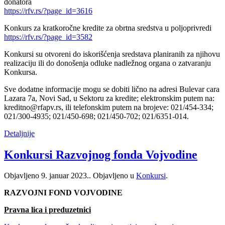
donatora
https://rfv.rs/?page_id=3616
Konkurs za kratkoročne kredite za obrtna sredstva u poljoprivredi
https://rfv.rs/?page_id=3582
Konkursi su otvoreni do iskorišćenja sredstava planiranih za njihovu
realizaciju ili do donošenja odluke nadležnog organa o zatvaranju
Konkursa.
Sve dodatne informacije mogu se dobiti lično na adresi Bulevar cara
Lazara 7a, Novi Sad, u Sektoru za kredite; elektronskim putem na:
kreditno@rfapv.rs, ili telefonskim putem na brojeve: 021/454-334;
021/300-4935; 021/450-698; 021/450-702; 021/6351-014.
Detaljnije
Konkursi Razvojnog fonda Vojvodine
Objavljeno
9. januar 2023.
. Objavljeno u
Konkursi
.
RAZVOJNI FOND VOJVODINE
Pravna lica i preduzetnici