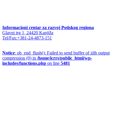
Informacioni centar za razvoj Potiskog regiona
Glavni trg 1, 24420 Kanjiža
Tel/Fax:+381-24-4873-151
Notice
: ob_end_flush(): Failed to send buffer of zlib output
compression (0) in
/home/icrrs/public_html/wp-
includes/functions.php
on line
5481