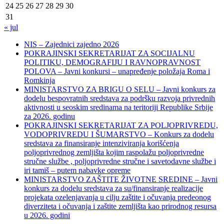
24
25
26
27
28
29
30
31
« jul
NIS – Zajednici zajedno 2026
POKRAJINSKI SEKRETARIJAT ZA SOCIJALNU
POLITIKU, DEMOGRAFIJU I RAVNOPRAVNOST
POLOVA – Javni konkursi – unapređenje položaja Roma i
Romkinja
MINISTARSTVO ZA BRIGU O SELU – Javni konkurs za
dodelu bespovratnih sredstava za podršku razvoja privrednih
aktivnosti u seoskim sredinama na teritoriji Republike Srbije
za 2026. godinu
POKRAJINSKI SEKRETARIJAT ZA POLJOPRIVREDU,
VODOPRIVREDU I ŠUMARSTVO – Konkurs za dodelu
sredstava za finansiranje intenziviranja korišćenja
poljoprivrednog zemljišta kojim raspolažu poljoprivredne
stručne službe , poljoprivredne stručne i savetodavne službe i
iri tamiš ‒ putem nabavke opreme
MINISTARSTVO ZAŠTITE ŽIVOTNE SREDINE – Javni
konkurs za dodelu sredstava za su/finansiranje realizacije
projekata ozelenjavanja u cilju zaštite i očuvanja predeonog
diverziteta i očuvanja i zaštite zemljišta kao prirodnog resursa
u 2026. godini