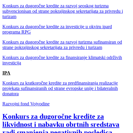
Konkurs za dugoročne kredite za razvoj seoskog turizma
subvencionisan od strane pokrajinskog sekretarijata za privredu i
turizam
Konkurs za dugoročne kredite za investicije u okviru ipard
programa RPG
Konkurs za dugoročne kredite za razvoj turizma sufinansiran od
strane pokrajinskog sekretarijata za privredu i turizam
Konkurs za dugoročne kredite za finansiranje klimatski održivih
investicija
IPA
Konkurs za kratkoročne kredite za predfinansiranja realizacije
projekata sufinansiranih od strane evropske unije i bilateralnih
donatora
Razvojni fond Vojvodine
Konkurs za dugoročne kredite za
likvidnost i nabavku obrtnih sredstava
radi smanjenja negativnih posledica