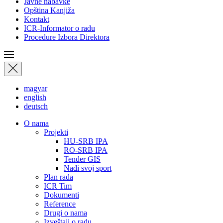
Javne nabavke
Opština Kanjiža
Kontakt
ICR-Informator o radu
Procedure Izbora Direktora
magyar
english
deutsch
О nama
Projekti
HU-SRB IPA
RO-SRB IPA
Tender GIS
Nađi svoj sport
Plan rada
ICR Tim
Dokumenti
Reference
Drugi o nama
Izveštaji o radu