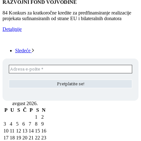
RAZVOJNI FOND VOJVODINE
84 Konkurs za kratkoročne kredite za predfinansiranje realizacije
projekata sufinansiranih od strane EU i bilateralnih donatora
Detaljnije
Sledeće
avgust 2026.
P
U
S
Č
P
S
N
1
2
3
4
5
6
7
8
9
10
11
12
13
14
15
16
17
18
19
20
21
22
23