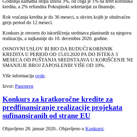
Godišnja kamatna stopa iznosi 3%, od čega je 1% na teret korisnika
kredita, a 2% refundira Pokrajinski sekretarijat za finansije.
Rok vraćanja kredita je do 36 meseci, u okviru kojih je obuhvaćen
grejs period do 12 meseci.
Konkurs je otvoren do iskorišćenja sredstava planiranih za njegovu
realizaciju, a najkasnije do 10. decembra 2020. godine.
OSNOVNI USLOV BI BIO DA BUDUĆI KORISNIK
KREDITA U PERIOD OD 15.03.2020 PA DO ISTEKA 3
MESECA OD PUŠTANJA SREDSTAAVA U KORIŠĆENJE NE
SMANJUJE BROJ ZAPOSLENIH VIŠE OD 10%.
Više informacija
ovde
.
Izvor:
Panonreg
Konkurs za kratkoročne kredite za
predfinansiranje realizacije projekata
sufinansiranih od strane EU
Objavljeno
28. januar 2020.
. Objavljeno u
Konkursi
.