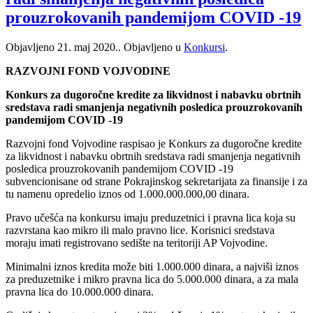
prouzrokovanih pandemijom COVID -19
Objavljeno
21. maj 2020.
. Objavljeno u
Konkursi
.
RAZVOJNI FOND VOJVODINE
Konkurs za dugoročne kredite za likvidnost i nabavku obrtnih
sredstava radi smanjenja negativnih posledica prouzrokovanih
pandemijom COVID -19
Razvojni fond Vojvodine raspisao je Konkurs za dugoročne kredite
za likvidnost i nabavku obrtnih sredstava radi smanjenja negativnih
posledica prouzrokovanih pandemijom COVID -19
subvencionisane od strane Pokrajinskog sekretarijata za finansije i za
tu namenu opredelio iznos od 1.000.000.000,00 dinara.
Pravo učešća na konkursu imaju preduzetnici i pravna lica koja su
razvrstana kao mikro ili malo pravno lice. Korisnici sredstava
moraju imati registrovano sedište na teritoriji AP Vojvodine.
Minimalni iznos kredita može biti 1.000.000 dinara, a najviši iznos
za preduzetnike i mikro pravna lica do 5.000.000 dinara, a za mala
pravna lica do 10.000.000 dinara.