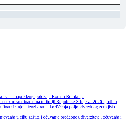
unapređenje položaja Roma i Romkinja
skim sredinama na teritoriji Republike Srbije za 2026. godinu
je intenziviranja korišćenja poljoprivrednog zemljišta
ja u cilju zaštite i očuvanja predeonog diverziteta i očuvanja i