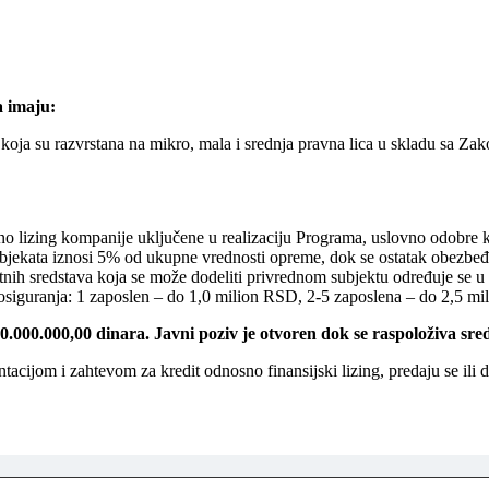
a imaju:
e, koja su razvrstana na mikro, mala i srednja pravna lica u skladu sa 
no lizing kompanije uključene u realizaciju Programa, uslovno odobre k
jekata iznosi 5% od ukupne vrednosti opreme, dok se ostatak obezbeđuje
nih sredstava koja se može dodeliti privrednom subjektu određuje se 
osiguranja: 1 zaposlen – do 1,0 milion RSD, 2-5 zaposlena – do 2,5 mi
.000.000,00 dinara. Javni poziv je otvoren dok se raspoloživa sred
cijom i zahtevom za kredit odnosno finansijski lizing, predaju se ili do