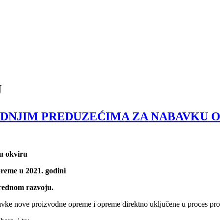
J
EDNJIM PREDUZEĆIMA ZA NABAVKU OP
u okviru
reme u 2021. godini
vrednom razvoju.
ke nove proizvodne opreme i opreme direktno uključene u proces proiz