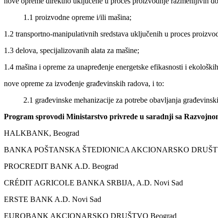
nove opreme direktno uključene u proces proizvodnje razmenljivih dob
1.1 proizvodne opreme i/ili mašina;
1.2 transportno-manipulativnih sredstava uključenih u proces proizvod
1.3 delova, specijalizovanih alata za mašine;
1.4 mašina i opreme za unapređenje energetske efikasnosti i ekološki
nove opreme za izvođenje građevinskih radova, i to:
2.1 građevinske mehanizacije za potrebe obavljanja građevinsk
Program sprovodi Ministarstvo privrede u saradnji sa Razvojn
HALKBANK, Beograd
BANKA POŠTANSKA ŠTEDIONICA AKCIONARSKO DRUŠTV
PROCREDIT BANK A.D. Beograd
CRÉDIT AGRICOLE BANKA SRBIJA, A.D. Novi Sad
ERSTE BANK A.D. Novi Sad
EUROBANK AKCIONARSKO DRUŠTVO Beograd