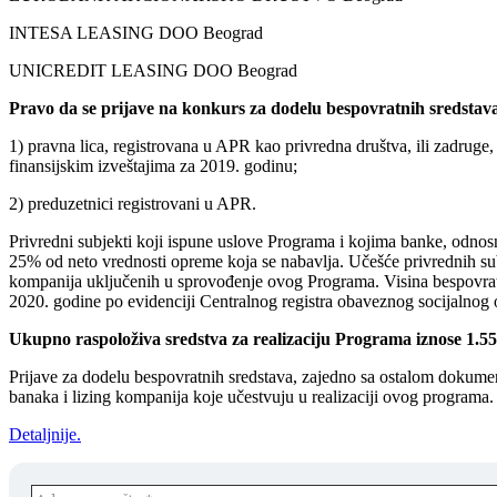
INTESA LEASING DOO Beograd
UNICREDIT LEASING DOO Beograd
Pravo da se prijave na konkurs za dodelu bespovratnih sredstav
1) pravna lica, registrovana u APR kao privredna društva, ili zadrug
finansijskim izveštajima za 2019. godinu;
2) preduzetnici registrovani u APR.
Privredni subjekti koji ispune uslove Programa i kojima banke, odnos
25% od neto vrednosti opreme koja se nabavlja. Učešće privrednih sub
kompanija uključenih u sprovođenje ovog Programa. Visina bespovrat
2020. godine po evidenciji Centralnog registra obaveznog socijalnog 
Ukupno raspoloživa sredstva za realizaciju Programa iznose 1.550
Prijave za dodelu bespovratnih sredstava, zajedno sa ostalom dokumenta
banaka i lizing kompanija koje učestvuju u realizaciji ovog programa.
Detaljnije.