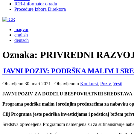
ICR-Informator o radu
Procedure Izbora Direktora
magyar
english
deutsch
Oznaka:
PRIVREDNI RAZVO
JAVNI POZIV: PODRŠKA MALIM I SR
Objavljeno
30. mart 2021.
. Objavljeno u
Konkursi
,
Poziv
,
Vesti
.
JAVNI POZIV ZA DODELU BESPOVRATNIH SREDSTAVA
Programa podrške malim i srednjim preduzećima za nabavku op
Cilj Programa jeste podrška investicijama i podsticaj bržem pri
Sredstva opredeljena Programom namenjena su za sufinansiranje nabav