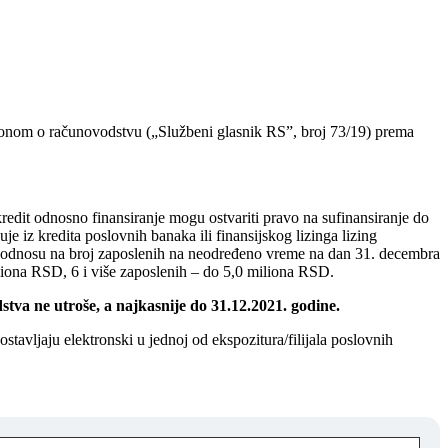
Zakonom o računovodstvu („Službeni glasnik RS”, broj 73/19) prema
redit odnosno finansiranje mogu ostvariti pravo na sufinansiranje do
 iz kredita poslovnih banaka ili finansijskog lizinga lizing
u odnosu na broj zaposlenih na neodređeno vreme na dan 31. decembra
liona RSD, 6 i više zaposlenih – do 5,0 miliona RSD.
stva ne utroše, a najkasnije do 31.12.2021. godine.
stavljaju elektronski u jednoj od ekspozitura/filijala poslovnih