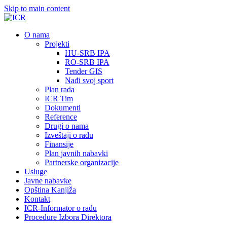
Skip to main content
О nama
Projekti
HU-SRB IPA
RO-SRB IPA
Tender GIS
Nađi svoj sport
Plan rada
ICR Tim
Dokumenti
Reference
Drugi o nama
Izveštaji o radu
Finansije
Plan javnih nabavki
Partnerske organizacije
Usluge
Javne nabavke
Opština Kanjiža
Kontakt
ICR-Informator o radu
Procedure Izbora Direktora