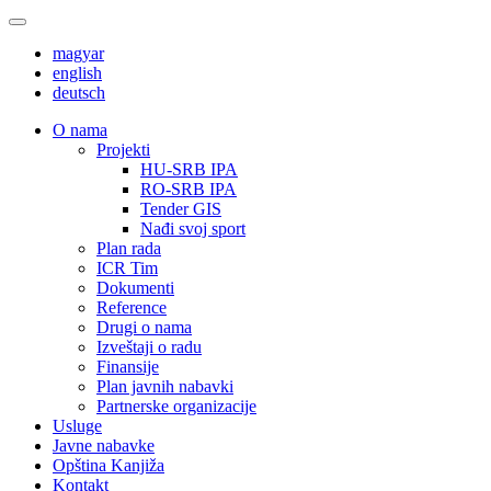
magyar
english
deutsch
О nama
Projekti
HU-SRB IPA
RO-SRB IPA
Tender GIS
Nađi svoj sport
Plan rada
ICR Tim
Dokumenti
Reference
Drugi o nama
Izveštaji o radu
Finansije
Plan javnih nabavki
Partnerske organizacije
Usluge
Javne nabavke
Opština Kanjiža
Kontakt