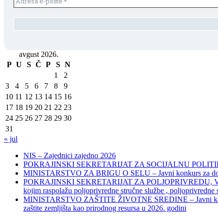
avgust 2026.
P
U
S
Č
P
S
N
1
2
3
4
5
6
7
8
9
10
11
12
13
14
15
16
17
18
19
20
21
22
23
24
25
26
27
28
29
30
31
« jul
NIS – Zajednici zajedno 2026
POKRAJINSKI SEKRETARIJAT ZA SOCIJALNU POLITIKU, 
MINISTARSTVO ZA BRIGU O SELU – Javni konkurs za dodelu bes
POKRAJINSKI SEKRETARIJAT ZA POLJOPRIVREDU, VODOPRIVR
kojim raspolažu poljoprivredne stručne službe , poljoprivredne
MINISTARSTVO ZAŠTITE ŽIVOTNE SREDINE – Javni konkurs za dod
zaštite zemljišta kao prirodnog resursa u 2026. godini