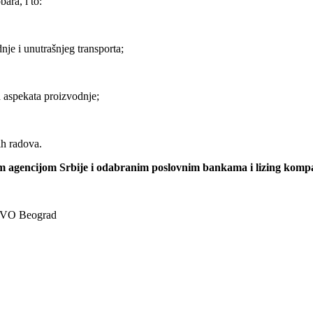
ara, i to:
nje i unutrašnjeg transporta;
h aspekata proizvodnje;
ih radova.
om agencijom Srbije i odabranim poslovnim bankama i lizing komp
O Beograd