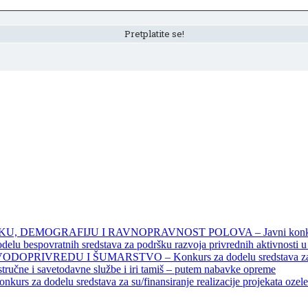
DEMOGRAFIJU I RAVNOPRAVNOST POLOVA – Javni konkursi – 
povratnih sredstava za podršku razvoja privrednih aktivnosti u seo
EDU I ŠUMARSTVO – Konkurs za dodelu sredstava za finansiran
 stručne i savetodavne službe i iri tamiš ‒ putem nabavke opreme
elu sredstava za su/finansiranje realizacije projekata ozelenjavan