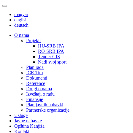
magyar
english
deutsch
О nama
Projekti
HU-SRB IPA
RO-SRB IPA
Tender GIS
Nađi svoj sport
Plan rada
ICR Tim
Dokumenti
Reference
Drugi o nama
Izveštaji o radu
Finansije
Plan javnih nabavki
Partnerske organizacije
Usluge
Javne nabavke
Opština Kanjiža
Kontakt