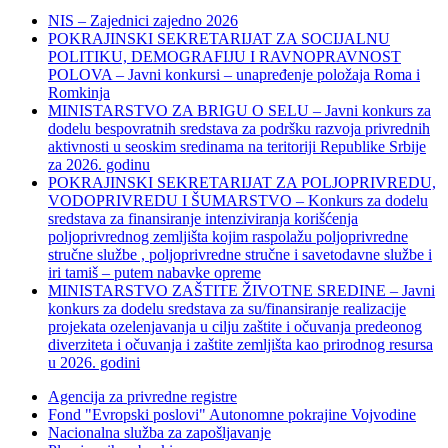
NIS – Zajednici zajedno 2026
POKRAJINSKI SEKRETARIJAT ZA SOCIJALNU
POLITIKU, DEMOGRAFIJU I RAVNOPRAVNOST
POLOVA – Javni konkursi – unapređenje položaja Roma i
Romkinja
MINISTARSTVO ZA BRIGU O SELU – Javni konkurs za
dodelu bespovratnih sredstava za podršku razvoja privrednih
aktivnosti u seoskim sredinama na teritoriji Republike Srbije
za 2026. godinu
POKRAJINSKI SEKRETARIJAT ZA POLJOPRIVREDU,
VODOPRIVREDU I ŠUMARSTVO – Konkurs za dodelu
sredstava za finansiranje intenziviranja korišćenja
poljoprivrednog zemljišta kojim raspolažu poljoprivredne
stručne službe , poljoprivredne stručne i savetodavne službe i
iri tamiš ‒ putem nabavke opreme
MINISTARSTVO ZAŠTITE ŽIVOTNE SREDINE – Javni
konkurs za dodelu sredstava za su/finansiranje realizacije
projekata ozelenjavanja u cilju zaštite i očuvanja predeonog
diverziteta i očuvanja i zaštite zemljišta kao prirodnog resursa
u 2026. godini
Agencija za privredne registre
Fond "Evropski poslovi" Autonomne pokrajine Vojvodine
Nacionalna služba za zapošljavanje