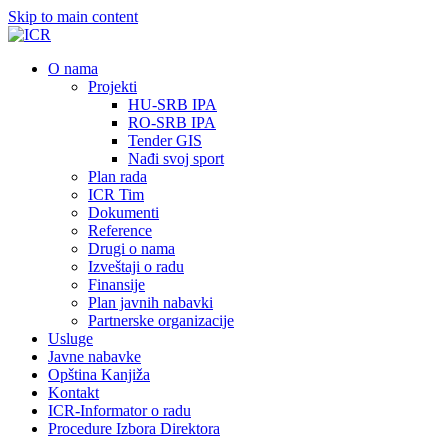
Skip to main content
О nama
Projekti
HU-SRB IPA
RO-SRB IPA
Tender GIS
Nađi svoj sport
Plan rada
ICR Tim
Dokumenti
Reference
Drugi o nama
Izveštaji o radu
Finansije
Plan javnih nabavki
Partnerske organizacije
Usluge
Javne nabavke
Opština Kanjiža
Kontakt
ICR-Informator o radu
Procedure Izbora Direktora