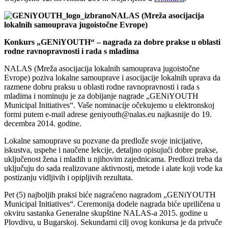
NALAS (Mreža asocijacija
lokalnih samouprava jugoistočne Evrope)
Konkurs „GENiYOUTH“ – nagrada za dobre prakse u oblasti
rodne ravnopravnosti i rada s mladima
NALAS (Mreža asocijacija lokalnih samouprava jugoistočne
Evrope) poziva lokalne samouprave i asocijacije lokalnih uprava da
razmene dobru praksu u oblasti rodne ravnopravnosti i rada s
mladima i nominuju je za dobijanje nagrade „GENiYOUTH
Municipal Initiatives“. Vaše nominacije očekujemo u elektronskoj
formi putem e-mail adrese geniyouth@nalas.eu najkasnije do 19.
decembra 2014. godine.
Lokalne samouprave su pozvane da predlože svoje inicijative,
iskustva, uspehe i naučene lekcije, detaljno opisujući dobre prakse,
uključenost žena i mladih u njihovim zajednicama. Predlozi treba da
uključuju do sada realizovane aktivnosti, metode i alate koji vode ka
postizanju vidljivih i opipljivih rezultata.
Pet (5) najboljih praksi biće nagraćeno nagradom „GENiYOUTH
Municipal Initiatives“. Ceremonija dodele nagrada biće upriličena u
okviru sastanka Generalne skupštine NALAS-a 2015. godine u
Plovdivu, u Bugarskoj. Sekundarni cilj ovog konkursa je da privuče