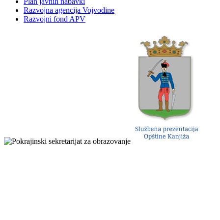
Plan javnih nabavki
Razvojna agencija Vojvodine
Razvojni fond APV