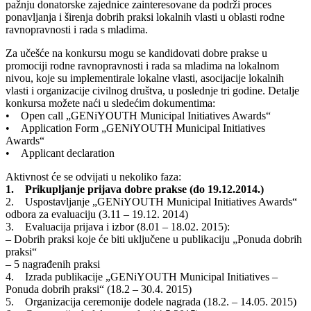
pažnju donatorske zajednice zainteresovane da podrži proces
ponavljanja i širenja dobrih praksi lokalnih vlasti u oblasti rodne
ravnopravnosti i rada s mladima.
Za učešće na konkursu mogu se kandidovati dobre prakse u
promociji rodne ravnopravnosti i rada sa mladima na lokalnom
nivou, koje su implementirale lokalne vlasti, asocijacije lokalnih
vlasti i organizacije civilnog društva, u poslednje tri godine. Detalje
konkursa možete naći u sledećim dokumentima:
• Open call „GENiYOUTH Municipal Initiatives Awards“
• Application Form „GENiYOUTH Municipal Initiatives
Awards“
• Applicant declaration
Aktivnost će se odvijati u nekoliko faza:
1. Prikupljanje prijava dobre prakse (do 19.12.2014.)
2. Uspostavljanje „GENiYOUTH Municipal Initiatives Awards“
odbora za evaluaciju (3.11 – 19.12. 2014)
3. Evaluacija prijava i izbor (8.01 – 18.02. 2015):
– Dobrih praksi koje će biti uključene u publikaciju „Ponuda dobrih
praksi“
– 5 nagrađenih praksi
4. Izrada publikacije „GENiYOUTH Municipal Initiatives –
Ponuda dobrih praksi“ (18.2 – 30.4. 2015)
5. Organizacija ceremonije dodele nagrada (18.2. – 14.05. 2015)