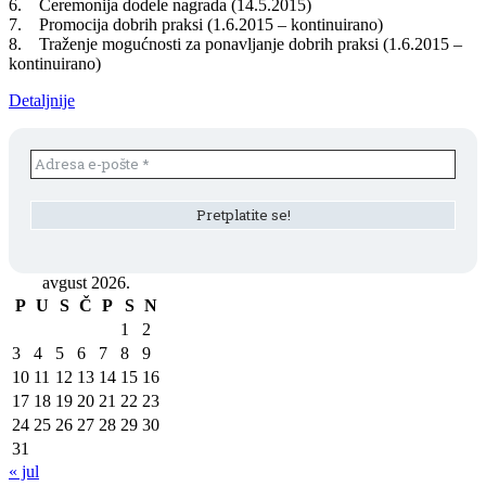
6. Ceremonija dodele nagrada (14.5.2015)
7. Promocija dobrih praksi (1.6.2015 – kontinuirano)
8. Traženje mogućnosti za ponavljanje dobrih praksi (1.6.2015 –
kontinuirano)
Detaljnije
avgust 2026.
P
U
S
Č
P
S
N
1
2
3
4
5
6
7
8
9
10
11
12
13
14
15
16
17
18
19
20
21
22
23
24
25
26
27
28
29
30
31
« jul