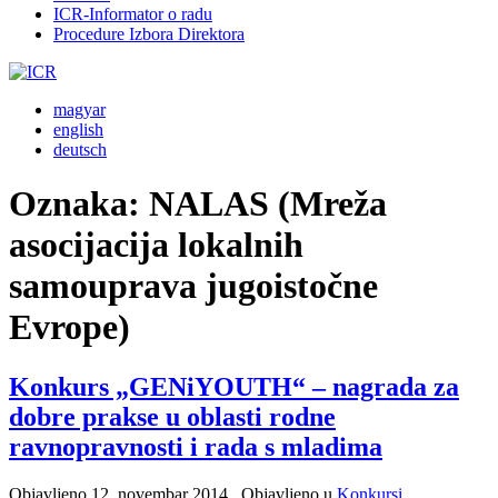
ICR-Informator o radu
Procedure Izbora Direktora
magyar
english
deutsch
Oznaka:
NALAS (Mreža
asocijacija lokalnih
samouprava jugoistočne
Evrope)
Konkurs „GENiYOUTH“ – nagrada za
dobre prakse u oblasti rodne
ravnopravnosti i rada s mladima
Objavljeno
12. novembar 2014.
. Objavljeno u
Konkursi
.