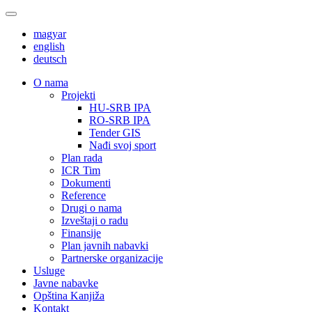
magyar
english
deutsch
О nama
Projekti
HU-SRB IPA
RO-SRB IPA
Tender GIS
Nađi svoj sport
Plan rada
ICR Tim
Dokumenti
Reference
Drugi o nama
Izveštaji o radu
Finansije
Plan javnih nabavki
Partnerske organizacije
Usluge
Javne nabavke
Opština Kanjiža
Kontakt