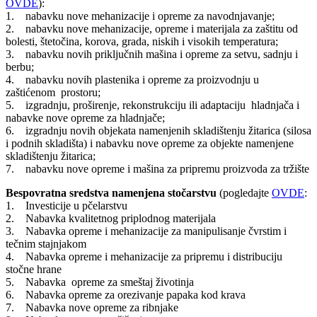
OVDE
):
1. nabavku nove mehanizacije i opreme za navodnjavanje;
2. nabavku nove mehanizacije, opreme i materijala za zaštitu od
bolesti, štetočina, korova, grada, niskih i visokih temperatura;
3. nabavku novih priključnih mašina i opreme za setvu, sadnju i
berbu;
4. nabavku novih plastenika i opreme za proizvodnju u
zaštićenom prostoru;
5. izgradnju, proširenje, rekonstrukciju ili adaptaciju hladnjača i
nabavke nove opreme za hladnjače;
6. izgradnju novih objekata namenjenih skladištenju žitarica (silosa
i podnih skladišta) i nabavku nove opreme za objekte namenjene
skladištenju žitarica;
7. nabavku nove opreme i mašina za pripremu proizvoda za tržište
Bespovratna sredstva namenjena stočarstvu
(pogledajte
OVDE
:
1. Investicije u pčelarstvu
2. Nabavka kvalitetnog priplodnog materijala
3. Nabavka opreme i mehanizacije za manipulisanje čvrstim i
tečnim stajnjakom
4. Nabavka opreme i mehanizacije za pripremu i distribuciju
stočne hrane
5. Nabavka opreme za smeštaj životinja
6. Nabavka opreme za orezivanje papaka kod krava
7. Nabavka nove opreme za ribnjake