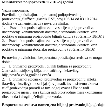
Ministarstva poljoprivrede u 2016-oj godini
Važna napomena:
Pravilnik o podsticajima u primarnoj poljoprivrednoj
proizvodnji(„Službeni glasnik RS”, broj 105/14 od 03.10.2014.
godine) je zamenjen sa dva nova pravilnika:
1. Pravilnik o podsticajima za investicije u poljoprivredi za
unapređenje konkurentnosti dostizanje standarda kvaliteta kroz
podršku u primarnu proizvodnju biljnih kultura (Sl.Glasnik 38/16) i
2. Pravilnik o podsticajima za investicije u poljoprivredi za
unapređenje konkurentnosti dostizanje standarda kvaliteta kroz
podršku u primarnu stočarsku proizvodnju (Sl.Glasnik 38/16)
Po novim pravilnicima, bespovratna podsticajna sredstva se mogu
dobiti:
1. U primarnoj proizvodnji biljnih kultura za proizvodnju:
žitarica,industrijskog bilja, aromatičnog i lekovitog
bilja,povrća,voća,grožđa i cveća.
2. U primarnoj stočarskoj proizvodnji za proizvodnju: mleka
(kravljeg i kozijeg), mesa i jaja(tov junadi, tov u sistemu „krava-
tele”,proizvodnja prasadi za tov, odgoj ovaca i živine radi
proizvodnje mesa i jaja i kunića radi proizvodnje mesa),konzumne
ribe, meda i drugih pčelinjih proizvoda.
Bespovratna sredstva namenjena biljnoj proizvodnji
(pogledajte