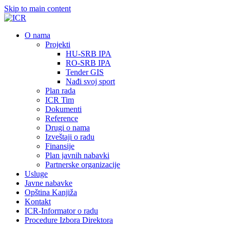
Skip to main content
О nama
Projekti
HU-SRB IPA
RO-SRB IPA
Tender GIS
Nađi svoj sport
Plan rada
ICR Tim
Dokumenti
Reference
Drugi o nama
Izveštaji o radu
Finansije
Plan javnih nabavki
Partnerske organizacije
Usluge
Javne nabavke
Opština Kanjiža
Kontakt
ICR-Informator o radu
Procedure Izbora Direktora