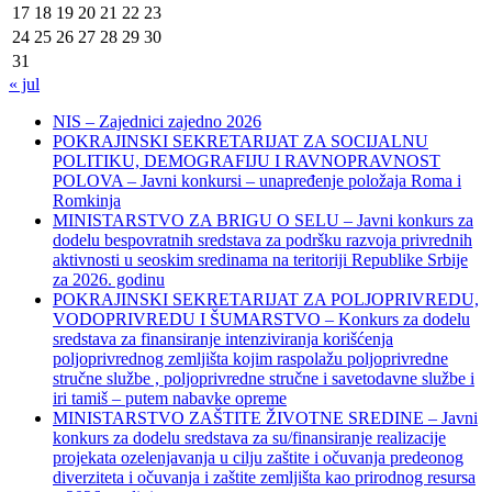
17
18
19
20
21
22
23
24
25
26
27
28
29
30
31
« jul
NIS – Zajednici zajedno 2026
POKRAJINSKI SEKRETARIJAT ZA SOCIJALNU
POLITIKU, DEMOGRAFIJU I RAVNOPRAVNOST
POLOVA – Javni konkursi – unapređenje položaja Roma i
Romkinja
MINISTARSTVO ZA BRIGU O SELU – Javni konkurs za
dodelu bespovratnih sredstava za podršku razvoja privrednih
aktivnosti u seoskim sredinama na teritoriji Republike Srbije
za 2026. godinu
POKRAJINSKI SEKRETARIJAT ZA POLJOPRIVREDU,
VODOPRIVREDU I ŠUMARSTVO – Konkurs za dodelu
sredstava za finansiranje intenziviranja korišćenja
poljoprivrednog zemljišta kojim raspolažu poljoprivredne
stručne službe , poljoprivredne stručne i savetodavne službe i
iri tamiš ‒ putem nabavke opreme
MINISTARSTVO ZAŠTITE ŽIVOTNE SREDINE – Javni
konkurs za dodelu sredstava za su/finansiranje realizacije
projekata ozelenjavanja u cilju zaštite i očuvanja predeonog
diverziteta i očuvanja i zaštite zemljišta kao prirodnog resursa