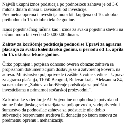
Najviši ukupni iznos podsticaja po podnosiocu zahteva je od 3-6
milona dinara dinara u zavisnosti od investicije.
Predmetna oprema i investicija mora biti kupljena od 16. oktobra
prethodne do 15. oktobra tekuće godine.
Iznos pojedinačnog računa kao i iznos za svaku pojedinu stavku na
računu mora biti veći od 50,000.00 dinara.
Zahtev za korišćenje podsticaja podnosi se Upravi za agrarna
plaćanja za svaku kalendarsku godinu, u periodu od 15. aprila
do 15. oktobra tekuće godine.
Čitko popunjen i potpisan odnosno overen obrazac zahteva sa
propisanom dokumentacijom dostavlja se u zatvorenoj koverti, na
adresu: Ministarstvo poljoprivrede i zaštite životne sredine – Uprava
za agrarna plaćanja, 11050 Beograd, Bulevar kralja Aleksandra 84,
sa naznakom: „Zahtev za korišćenje podsticaja za podršku
investicijama u primarnoj stočarskoj proizvodnji”.
Za korisnike sa teritorije AP Vojvodine neophodna je potvrda od
strane Pokrajinskog sekretarijata za poljoprivredu, vodoprivredu i
šumarstvo da podnosilac zahteva za podsticaje nije dobio
subvencije,bespovratna sredstva ili donaciju po istom osnovu za
predmetnu opremu i mehanizaciju.