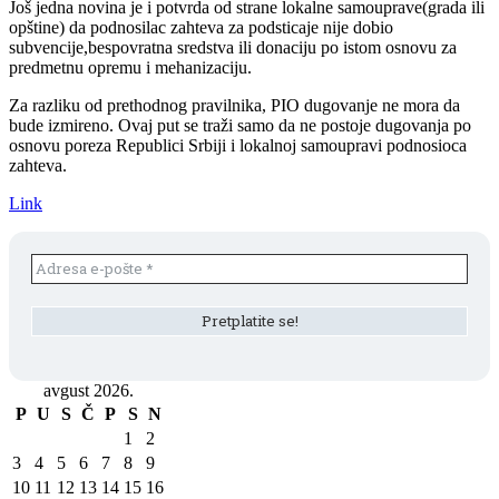
Još jedna novina je i potvrda od strane lokalne samouprave(grada ili
opštine) da podnosilac zahteva za podsticaje nije dobio
subvencije,bespovratna sredstva ili donaciju po istom osnovu za
predmetnu opremu i mehanizaciju.
Za razliku od prethodnog pravilnika, PIO dugovanje ne mora da
bude izmireno. Ovaj put se traži samo da ne postoje dugovanja po
osnovu poreza Republici Srbiji i lokalnoj samoupravi podnosioca
zahteva.
Link
avgust 2026.
P
U
S
Č
P
S
N
1
2
3
4
5
6
7
8
9
10
11
12
13
14
15
16