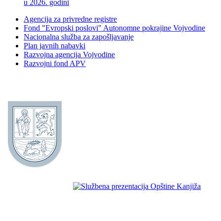
u 2026. godini
Agencija za privredne registre
Fond "Evropski poslovi" Autonomne pokrajine Vojvodine
Nacionalna služba za zapošljavanje
Plan javnih nabavki
Razvojna agencija Vojvodine
Razvojni fond APV