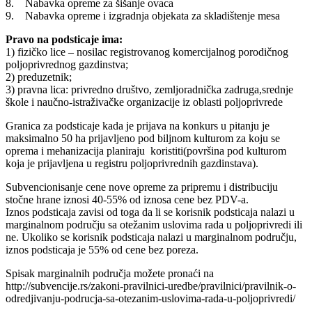
8. Nabavka opreme za šišanje ovaca
9. Nabavka opreme i izgradnja objekata za skladištenje mesa
Pravo na podsticaje ima:
1) fizičko lice – nosilac registrovanog komercijalnog porodičnog
poljoprivrednog gazdinstva;
2) preduzetnik;
3) pravna lica: privredno društvo, zemljoradnička zadruga,srednje
škole i naučno-istraživačke organizacije iz oblasti poljoprivrede
Granica za podsticaje kada je prijava na konkurs u pitanju je
maksimalno 50 ha prijavljeno pod biljnom kulturom za koju se
oprema i mehanizacija planiraju koristiti(površina pod kulturom
koja je prijavljena u registru poljoprivrednih gazdinstava).
Subvencionisanje cene nove opreme za pripremu i distribuciju
stočne hrane iznosi 40-55% od iznosa cene bez PDV-a.
Iznos podsticaja zavisi od toga da li se korisnik podsticaja nalazi u
marginalnom području sa otežanim uslovima rada u poljoprivredi ili
ne. Ukoliko se korisnik podsticaja nalazi u marginalnom području,
iznos podsticaja je 55% od cene bez poreza.
Spisak marginalnih područja možete pronaći na
http://subvencije.rs/zakoni-pravilnici-uredbe/pravilnici/pravilnik-o-
odredjivanju-podrucja-sa-otezanim-uslovima-rada-u-poljoprivredi/