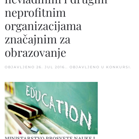
neprofitnim
organizacijama
značajnim za
obrazovanje
OBJAVLJENO
26. JUL 2016.
. OBJAVLJENO U
KONKURSI
.
MINISTARSTVO PROSVETE NAUKE I