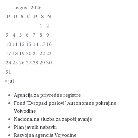
avgust 2026.
P
U
S
Č
P
S
N
1
2
3
4
5
6
7
8
9
10
11
12
13
14
15
16
17
18
19
20
21
22
23
24
25
26
27
28
29
30
31
« jul
Agencija za privredne registre
Fond "Evropski poslovi" Autonomne pokrajine
Vojvodine
Nacionalna služba za zapošljavanje
Plan javnih nabavki
Razvojna agencija Vojvodine