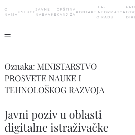
ICR-
PR
О
JAVNE
OPŠTINA
USLUGE
KONTAKT
INFORMATOR
IZB
Skip
NAMA
NABAVKE
KANJIŽA
O RADU
DIR
to
main
content
Oznaka:
MINISTARSTVO
PROSVETE NAUKE I
TEHNOLOŠKOG RAZVOJA
Javni poziv u oblasti
digitalne istraživačke