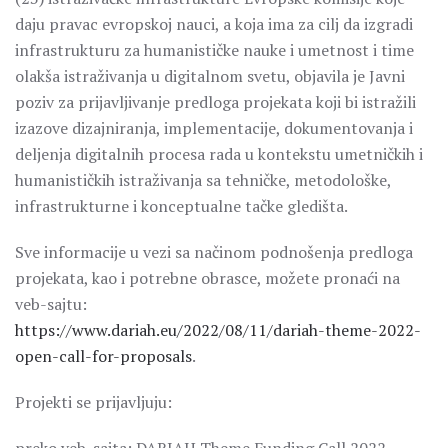
daju pravac evropskoj nauci, a koja ima za cilj da izgradi
infrastrukturu za humanističke nauke i umetnost i time
olakša istraživanja u digitalnom svetu, objavila je Javni
poziv za prijavljivanje predloga projekata koji bi istražili
izazove dizajniranja, implementacije, dokumentovanja i
deljenja digitalnih procesa rada u kontekstu umetničkih i
humanističkih istraživanja sa tehničke, metodološke,
infrastrukturne i konceptualne tačke gledišta.
Sve informacije u vezi sa načinom podnošenja predloga
projekata, kao i potrebne obrasce, možete pronaći na
veb-sajtu:
https://www.dariah.eu/2022/08/11/dariah-theme-2022-
open-call-for-proposals
.
Projekti se prijavljuju: