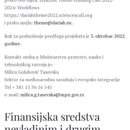
preko veb-sajta: DARIAH Theme Funding Call 2022-
2024: Workflows
https://dariahtheme2022.sciencescall.org
i preko mejla:
theme@dariah.eu
.
Rok za podnošenje predloga projekata je
3. oktobar 2022.
godine.
Kontakt osoba u Ministarstvu prosvete, nauke i
tehnološkog razvoja je:
Milica Golubović Tasevska
Sektor za međunarodnu saradnju i evropske integracije
Tel + 381 11 36 16 545
e-mail:
milica.g.tasevska@mpn.gov.rs
Finansijska sredstva
nevladinim i drugim