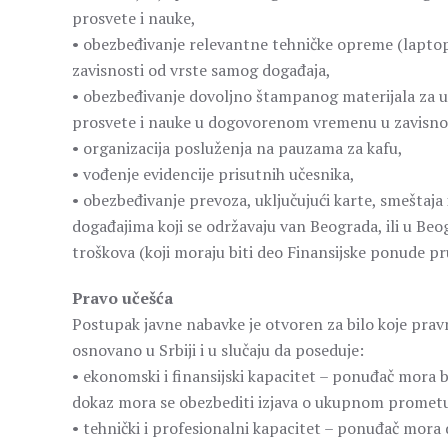
prosvete i nauke,
• obezbeđivanje relevantne tehničke opreme (laptop, p
zavisnosti od vrste samog događaja,
• obezbeđivanje dovoljno štampanog materijala za uč
prosvete i nauke u dogovorenom vremenu u zavisnost
• organizacija posluženja na pauzama za kafu,
• vođenje evidencije prisutnih učesnika,
• obezbeđivanje prevoza, uključujući karte, smeštaja
događajima koji se održavaju van Beograda, ili u Beo
troškova (koji moraju biti deo Finansijske ponude p
Pravo učešća
Postupak javne nabavke je otvoren za bilo koje pravno
osnovano u Srbiji i u slučaju da poseduje:
• ekonomski i finansijski kapacitet – ponuđač mora b
dokaz mora se obezbediti izjava o ukupnom prometu 
• tehnički i profesionalni kapacitet – ponuđač mora d