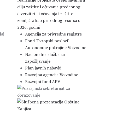
realizacije projekata ozelenjavanja u
cilju zaštite i očuvanja predeonog
diverziteta i očuvanja i zaštite
zemljišta kao prirodnog resursa u
2026. godini
đaj
Agencija za privredne registre
Fond "Evropski poslovi"
Autonomne pokrajine Vojvodine
Nacionalna služba za
zapošljavanje
Plan javnih nabavki
Razvojna agencija Vojvodine
Razvojni fond APV