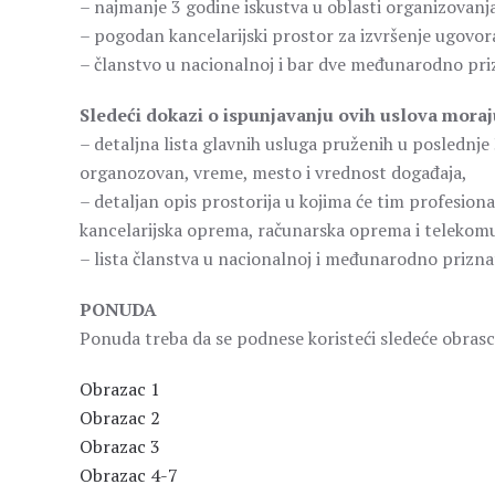
– najmanje 3 godine iskustva u oblasti organizovanj
– pogodan kancelarijski prostor za izvršenje ugovor
– članstvo u nacionalnoj i bar dve međunarodno priz
Sledeći dokazi o ispunjavanju ovih uslova moraj
– detaljna lista glavnih usluga pruženih u poslednje
organozovan, vreme, mesto i vrednost događaja,
– detaljan opis prostorija u kojima će tim profesion
kancelarijska oprema, računarska oprema i telekom
– lista članstva u nacionalnoj i međunarodno priznato
PONUDA
Ponuda treba da se podnese koristeći sledeće obrasc
Obrazac 1
Obrazac 2
Obrazac 3
Obrazac 4-7