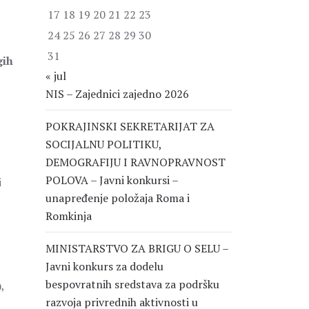
17
18
19
20
21
22
23
24
25
26
27
28
29
30
31
gih
« jul
NIS – Zajednici zajedno 2026
POKRAJINSKI SEKRETARIJAT ZA
SOCIJALNU POLITIKU,
DEMOGRAFIJU I RAVNOPRAVNOST
POLOVA – Javni konkursi –
i
unapređenje položaja Roma i
Romkinja
MINISTARSTVO ZA BRIGU O SELU –
Javni konkurs za dodelu
bespovratnih sredstava za podršku
,
razvoja privrednih aktivnosti u