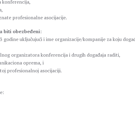
a konferencija,
a,
nate profesionalne asocijacije.
u biti obezbeđeni:
 3 godine uključujući i ime organizacije/kompanije za koju doga
alnog organizatora konferencija i drugih događaja raditi,
unikaciona oprema, i
j profesionalnoj asocijaciji.
e: