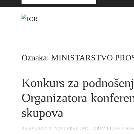
Oznaka:
MINISTARSTVO PRO
Konkurs za podnošenje
Organizatora konferenc
skupova
OBJAVLJENO
9. NOVEMBAR 2011.
. OBJAVLJENO U
KO