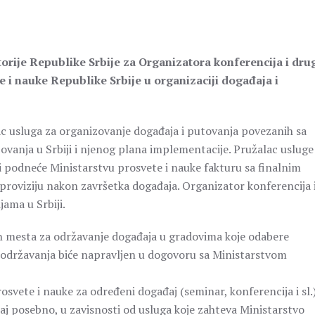
orije Republike Srbije za Organizatora konferencija i dru
 i nauke Republike Srbije u organizaciji događaja i
lac usluga za organizovanje događaja i putovanja povezanih sa
ovanja u Srbiji i njenog plana implementacije. Pružalac usluge
 i podneće Ministarstvu prosvete i nauke fakturu sa finalnim
 proviziju nakon završetka događaja. Organizator konferencija 
jama u Srbiji.
ih mesta za održavanje događaja u gradovima koje odabere
 održavanja biće napravljen u dogovoru sa Ministarstvom
osvete i nauke za određeni događaj (seminar, konferencija i sl.)
aj posebno, u zavisnosti od usluga koje zahteva Ministarstvo