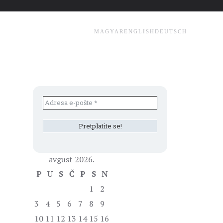
MAGYAR
ENGLISH
DEUTSCH
avgust 2026.
P
U
S
Č
P
S
N
1
2
3
4
5
6
7
8
9
10
11
12
13
14
15
16