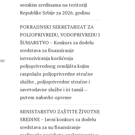
seoskim sredinama na teritoriji
Republike Srbije za 2026. godinu
POKRAJINSKI SEKRETARIJAT ZA
POLJOPRIVREDU, VODOPRIVREDU I
ŠUMARSTVO – Konkurs za dodelu
sredstava za finansiranje
intenziviranja korišćenja
gim
poljoprivrednog zemljišta kojim
raspolažu poljoprivredne stručne
službe , poljoprivredne stručne i
savetodavne službe i iri tamiš ‒
putem nabavke opreme
MINISTARSTVO ZAŠTITE ŽIVOTNE
SREDINE – Javni konkurs za dodelu
sredstava za su/finansiranje