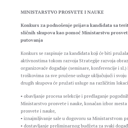
MINISTARSTVO PROSVETE I NAUKE
Konkurs za podnošenje prijava kandidata sa terit
sličnih skupova kao pomoć Ministarstvu prosvete
putovanja
Konkurs se raspisuje za kandidata koji će biti pruža
aktivnostima tokom razvoja Strategije razvoja obraz
organizovaće događaje (seminare, konferencije i sl.)
troškovima za sve pružene usluge uključujući i svoju
drugih skupova će pružati usluge na različitim lokaci
• obavljanje procesa selekcije i predlaganje pogodn
Ministarstvo prosvete i nauke, konačan izbor mesta
prosvete i nauke,
• iznajmljivanje sale u dogovoru sa Ministarstvom pr
• dostavljanje preliminarnog budžeta za svaki događ