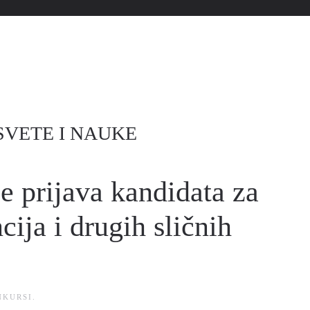
SVETE I NAUKE
 prijava kandidata za
ija i drugih sličnih
NKURSI
.