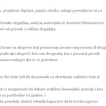
rojektor, flipčart, papiri, olovke, usluge prevodioca i sl.) u
esnike događaja, sadržaj materijala će dostaviti Ministarstvo
i od prirode i veličine događaja,
 i hrane za eksperte koji prisustvuju javnim raspravama ili dru
gradu ako eksperti žive van Beograda, kao i povraćaj putnih
ružaoca usluge) ako je to potrebno.
 lice koje želi da da ponudu za obavljanje zadatka i koje je
iti u mogućnosti da dokaže stabilnu finansijsku poziciju i kao
za prethodne tri godine, i
a poseduje sledeći tehnički kapacitet da bi izvršio ugovor: