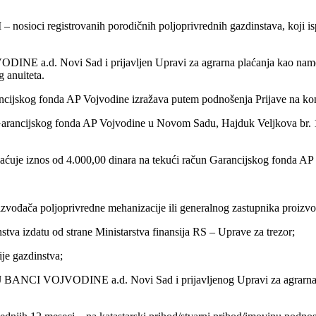
osioci registrovanih porodičnih poljoprivrednih gazdinstava, koji is
 a.d. Novi Sad i prijavljen Upravi za agrarna plaćanja kao namen
 anuiteta.
ncijskog fonda AP Vojvodine izražava putem podnošenja Prijave na konk
 Garancijskog fonda AP Vojvodine u Novom Sadu, Hajduk Veljkova br. 
aćuje iznos od 4.000,00 dinara na tekući račun Garancijskog fonda AP
izvođača poljoprivredne mehanizacije ili generalnog zastupnika proizv
stva izdatu od strane Ministarstva finansija RS – Uprave za trezor;
je gazdinstva;
ANCI VOJVODINE a.d. Novi Sad i prijavljenog Upravi za agrarna p