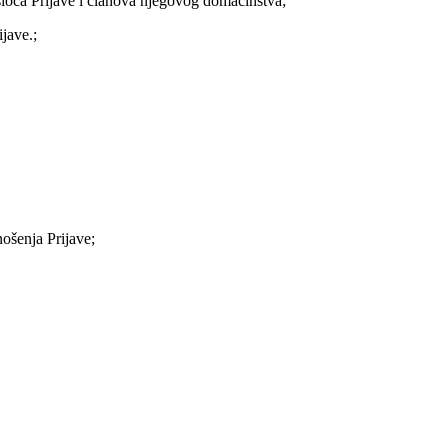
ioca Prijave i članova njegovog domaćinstva;
jave.;
ošenja Prijave;