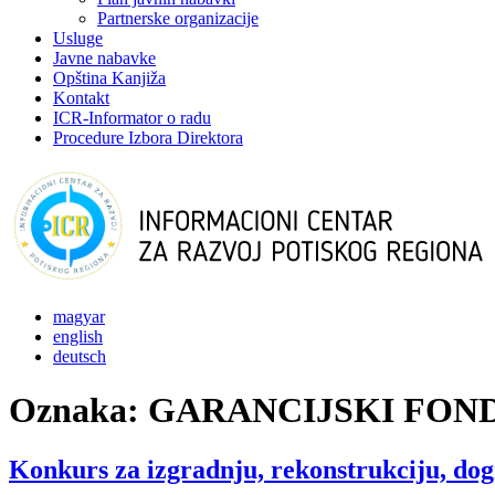
Partnerske organizacije
Usluge
Javne nabavke
Opština Kanjiža
Kontakt
ICR-Informator o radu
Procedure Izbora Direktora
magyar
english
deutsch
Oznaka:
GARANCIJSKI FON
Konkurs za izgradnju, rekonstrukciju, dogr