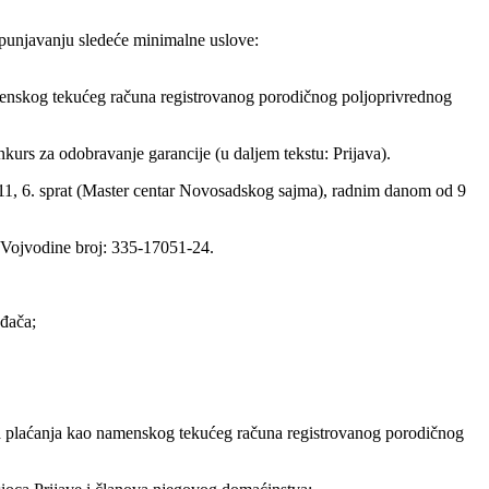
punjavanju sledeće minimalne uslove:
skog tekućeg računa registrovanog porodičnog poljoprivrednog
urs za odobravanje garancije (u daljem tekstu: Prijava).
11, 6. sprat (Master centar Novosadskog sajma), radnim danom od 9
 Vojvodine broj: 335-17051-24.
ođača;
laćanja kao namenskog tekućeg računa registrovanog porodičnog