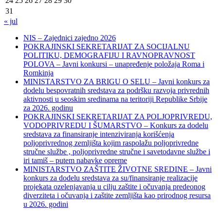
24
25
26
27
28
29
30
31
« jul
NIS – Zajednici zajedno 2026
POKRAJINSKI SEKRETARIJAT ZA SOCIJALNU
POLITIKU, DEMOGRAFIJU I RAVNOPRAVNOST
POLOVA – Javni konkursi – unapređenje položaja Roma i
Romkinja
MINISTARSTVO ZA BRIGU O SELU – Javni konkurs za
dodelu bespovratnih sredstava za podršku razvoja privrednih
aktivnosti u seoskim sredinama na teritoriji Republike Srbije
za 2026. godinu
POKRAJINSKI SEKRETARIJAT ZA POLJOPRIVREDU,
VODOPRIVREDU I ŠUMARSTVO – Konkurs za dodelu
sredstava za finansiranje intenziviranja korišćenja
poljoprivrednog zemljišta kojim raspolažu poljoprivredne
stručne službe , poljoprivredne stručne i savetodavne službe i
iri tamiš ‒ putem nabavke opreme
MINISTARSTVO ZAŠTITE ŽIVOTNE SREDINE – Javni
konkurs za dodelu sredstava za su/finansiranje realizacije
projekata ozelenjavanja u cilju zaštite i očuvanja predeonog
diverziteta i očuvanja i zaštite zemljišta kao prirodnog resursa
u 2026. godini