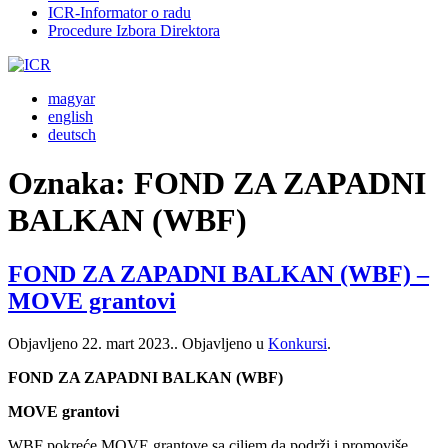
ICR-Informator o radu
Procedure Izbora Direktora
magyar
english
deutsch
Oznaka:
FOND ZA ZAPADNI
BALKAN (WBF)
FOND ZA ZAPADNI BALKAN (WBF) –
MOVE grantovi
Objavljeno
22. mart 2023.
. Objavljeno u
Konkursi
.
FOND ZA ZAPADNI BALKAN (WBF)
MOVE grantovi
WBF pokreće MOVE grantove sa ciljem da podrži i promoviše