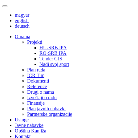
magyar
english
deutsch
О nama
Projekti
HU-SRB IPA
RO-SRB IPA
Tender GIS
Nađi svoj sport
Plan rada
ICR Tim
Dokumenti
Reference
Drugi o nama
Izveštaji o radu
Finansije
Plan javnih nabavki
Partnerske organizacije
Usluge
Javne nabavke
Opština Kanjiža
Kontakt