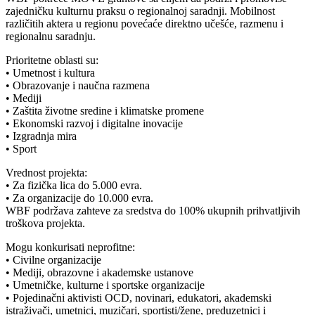
zajedničku kulturnu praksu o regionalnoj saradnji. Mobilnost
različitih aktera u regionu povećaće direktno učešće, razmenu i
regionalnu saradnju.
Prioritetne oblasti su:
• Umetnost i kultura
• Obrazovanje i naučna razmena
• Mediji
• Zaštita životne sredine i klimatske promene
• Ekonomski razvoj i digitalne inovacije
• Izgradnja mira
• Sport
Vrednost projekta:
• Za fizička lica do 5.000 evra.
• Za organizacije do 10.000 evra.
WBF podržava zahteve za sredstva do 100% ukupnih prihvatljivih
troškova projekta.
Mogu konkurisati neprofitne:
• Civilne organizacije
• Mediji, obrazovne i akademske ustanove
• Umetničke, kulturne i sportske organizacije
• Pojedinačni aktivisti OCD, novinari, edukatori, akademski
istraživači, umetnici, muzičari, sportisti/žene, preduzetnici i