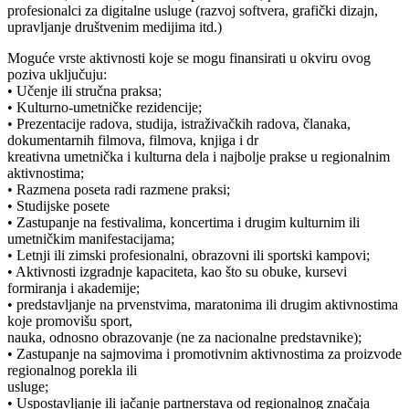
profesionalci za digitalne usluge (razvoj softvera, grafički dizajn,
upravljanje društvenim medijima itd.)
Moguće vrste aktivnosti koje se mogu finansirati u okviru ovog
poziva uključuju:
• Učenje ili stručna praksa;
• Kulturno-umetničke rezidencije;
• Prezentacije radova, studija, istraživačkih radova, članaka,
dokumentarnih filmova, filmova, knjiga i dr
kreativna umetnička i kulturna dela i najbolje prakse u regionalnim
aktivnostima;
• Razmena poseta radi razmene praksi;
• Studijske posete
• Zastupanje na festivalima, koncertima i drugim kulturnim ili
umetničkim manifestacijama;
• Letnji ili zimski profesionalni, obrazovni ili sportski kampovi;
• Aktivnosti izgradnje kapaciteta, kao što su obuke, kursevi
formiranja i akademije;
• predstavljanje na prvenstvima, maratonima ili drugim aktivnostima
koje promovišu sport,
nauka, odnosno obrazovanje (ne za nacionalne predstavnike);
• Zastupanje na sajmovima i promotivnim aktivnostima za proizvode
regionalnog porekla ili
usluge;
• Uspostavljanje ili jačanje partnerstava od regionalnog značaja