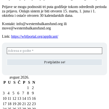
Prijave se mogu podnositi tri puta godišnje tokom određenih perioda
za prijavu. Onlajn sistem je biti otvoren 15. marta, 1. juna i 1.
oktobra i ostaće otvoren 30 kalendarskih dana.
Kontakt: info@westernbalkansfund.org ili
move@westernbalkansfund.org
Link:
https://wbfportal.org/applicant/
avgust 2026.
P
U
S
Č
P
S
N
1
2
3
4
5
6
7
8
9
10
11
12
13
14
15
16
17
18
19
20
21
22
23