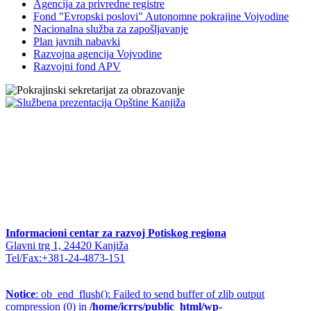
Agencija za privredne registre
Fond "Evropski poslovi" Autonomne pokrajine Vojvodine
Nacionalna služba za zapošljavanje
Plan javnih nabavki
Razvojna agencija Vojvodine
Razvojni fond APV
Informacioni centar za razvoj Potiskog regiona
Glavni trg 1, 24420 Kanjiža
Tel/Fax:+381-24-4873-151
Notice
: ob_end_flush(): Failed to send buffer of zlib output
compression (0) in
/home/icrrs/public_html/wp-