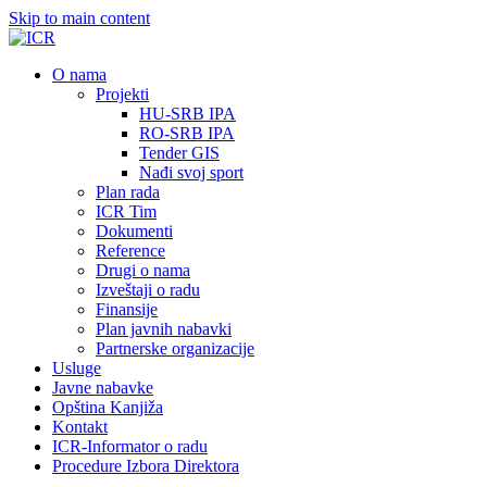
Skip to main content
О nama
Projekti
HU-SRB IPA
RO-SRB IPA
Tender GIS
Nađi svoj sport
Plan rada
ICR Tim
Dokumenti
Reference
Drugi o nama
Izveštaji o radu
Finansije
Plan javnih nabavki
Partnerske organizacije
Usluge
Javne nabavke
Opština Kanjiža
Kontakt
ICR-Informator o radu
Procedure Izbora Direktora