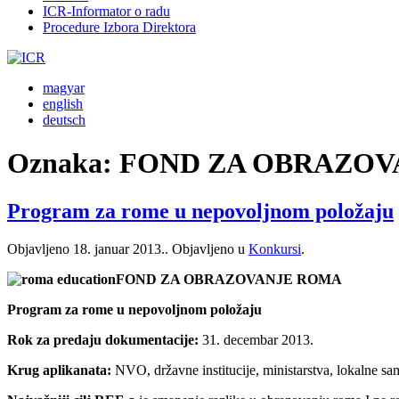
ICR-Informator o radu
Procedure Izbora Direktora
magyar
english
deutsch
Oznaka:
FOND ZA OBRAZOV
Program za rome u nepovoljnom položaju
Objavljeno
18. januar 2013.
. Objavljeno u
Konkursi
.
FOND ZA OBRAZOVANJE ROMA
Program za rome u nepovoljnom položaju
Rok za predaju dokumentacije:
31. decembar 2013.
Krug aplikanata:
NVO, državne institucije, ministarstva, lokalne sa