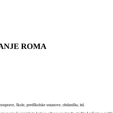
ANJE ROMA
mouprave, škole, predškolske ustanove, obdaništa, itd.