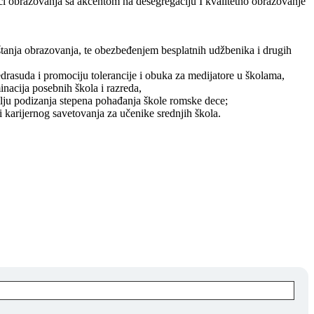
ici obrazovanja sa akcentom na desegregaciju I kvalitetno obrazovanje
štanja obrazovanja, te obezbeđenjem besplatnih udžbenika i drugih
drasuda i promociju tolerancije i obuka za medijatore u školama,
inacija posebnih škola i razreda,
ilju podizanja stepena pohađanja škole romske dece;
i karijernog savetovanja za učenike srednjih škola.