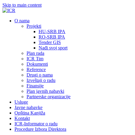
Skip to main content
О nama
Projekti
HU-SRB IPA
RO-SRB IPA
Tender GIS
Nađi svoj sport
Plan rada
ICR Tim
Dokumenti
Reference
Drugi o nama
Izveštaji o radu
Finansije
Plan javnih nabavki
Partnerske organizacije
Usluge
Javne nabavke
Opština Kanjiža
Kontakt
ICR-Informator o radu
Procedure Izbora Direktora