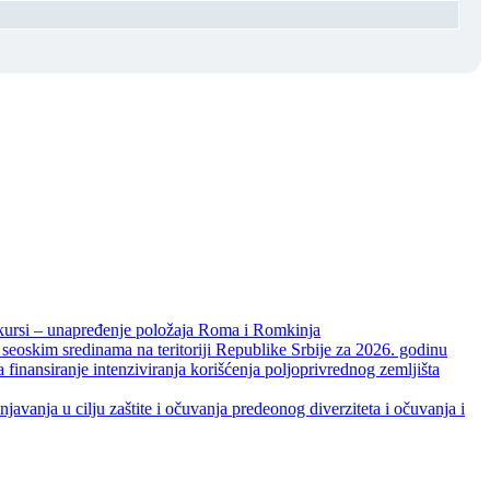
unapređenje položaja Roma i Romkinja
skim sredinama na teritoriji Republike Srbije za 2026. godinu
je intenziviranja korišćenja poljoprivrednog zemljišta
ja u cilju zaštite i očuvanja predeonog diverziteta i očuvanja i