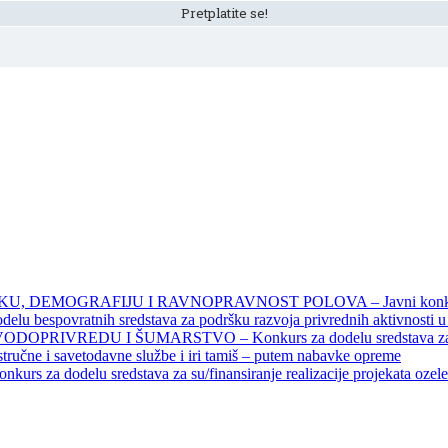
DEMOGRAFIJU I RAVNOPRAVNOST POLOVA – Javni konkursi – 
povratnih sredstava za podršku razvoja privrednih aktivnosti u seo
EDU I ŠUMARSTVO – Konkurs za dodelu sredstava za finansiran
 stručne i savetodavne službe i iri tamiš ‒ putem nabavke opreme
elu sredstava za su/finansiranje realizacije projekata ozelenjavan