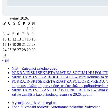
avgust 2026.
P
U
S
Č
P
S
N
1
2
3
4
5
6
7
8
9
10
11
12
13
14
15
16
17
18
19
20
21
22
23
24
25
26
27
28
29
30
31
« jul
NIS – Zajednici zajedno 2026
POKRAJINSKI SEKRETARIJAT ZA SOCIJALNU POLITIKU, 
MINISTARSTVO ZA BRIGU O SELU – Javni konkurs za dodelu bes
POKRAJINSKI SEKRETARIJAT ZA POLJOPRIVREDU, VODOPRIVR
kojim raspolažu poljoprivredne stručne službe , poljoprivredne
MINISTARSTVO ZAŠTITE ŽIVOTNE SREDINE – Javni konkurs za dod
zaštite zemljišta kao prirodnog resursa u 2026. godini
Agencija za privredne registre
Fond "Evropski poslovi" Autonomne pokrajine Vojvodine