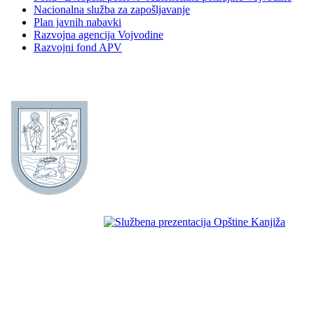
Nacionalna služba za zapošljavanje
Plan javnih nabavki
Razvojna agencija Vojvodine
Razvojni fond APV