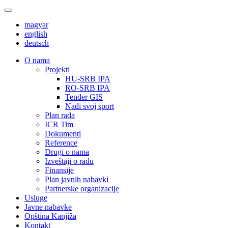
magyar
english
deutsch
О nama
Projekti
HU-SRB IPA
RO-SRB IPA
Tender GIS
Nađi svoj sport
Plan rada
ICR Tim
Dokumenti
Reference
Drugi o nama
Izveštaji o radu
Finansije
Plan javnih nabavki
Partnerske organizacije
Usluge
Javne nabavke
Opština Kanjiža
Kontakt