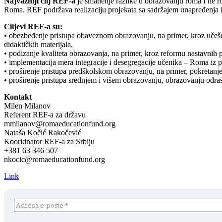
Najvažniji cilj REF-a
je smanenje razlike u obrazovanju roma I ne ro
Roma. REF podržava realizaciju projekata sa sadržajem unapređenja 
Ciljevi REF-a su:
• obezbeđenje pristupa obaveznom obrazovanju, na primer, kroz učešće
didaktičkih materijala,
• podizanje kvaliteta obrazovanja, na primer, kroz reformu nastavnih 
• implementacija mera integracije i desegregacije učenika – Roma iz pos
• proširenje pristupa predškolskom obrazovanju, na primer, pokretanj
• proširenje pristupa srednjem i višem obrazovanju, obrazovanju odras
Kontakt
Milen Milanov
Referent REF-a za državu
mmilanov@romaeducationfund.org
Nataša Kočić Rakočević
Kooridnator REF-a za Srbiju
+381 63 346 507
nkocic@romaeducationfund.org
Link