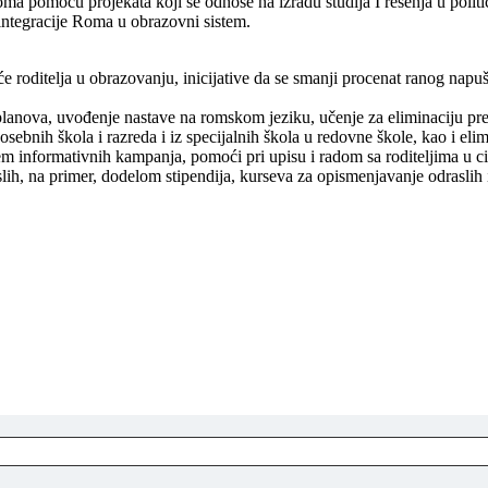
ma pomoću projekata koji se odnose na izradu studija I rešenja u polit
integracije Roma u obrazovni sistem.
 roditelja u obrazovanju, inicijative da se smanji procenat ranog napu
planova, uvođenje nastave na romskom jeziku, učenje za eliminaciju pre
ebnih škola i razreda i iz specijalnih škola u redovne škole, kao i elim
em informativnih kampanja, pomoći pri upisu i radom sa roditeljima u c
lih, na primer, dodelom stipendija, kurseva za opismenjavanje odraslih 