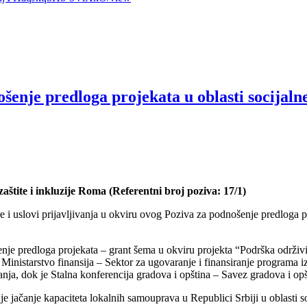
e predloga projekata u oblasti socijalne z
aštite i inkluzije Roma (Referentni broj poziva: 17/1)
re i uslovi prijavljivanja u okviru ovog Poziva za podnošenje predlog
enje predloga projekata – grant šema u okviru projekta “Podrška održivi
Ministarstvo finansija – Sektor za ugovaranje i finansiranje programa i
tanja, dok je Stalna konferencija gradova i opština – Savez gradova i o
 jačanje kapaciteta lokalnih samouprava u Republici Srbiji u oblasti soc