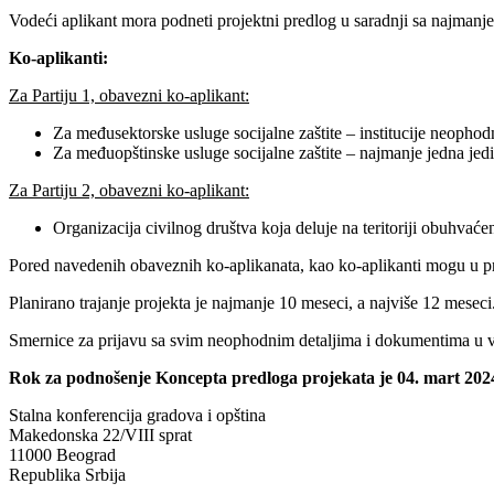
Vodeći aplikant mora podneti projektni predlog u saradnji sa najmanje
Ko-aplikanti:
Za Partiju 1, obavezni ko-aplikant:
Za međusektorske usluge socijalne zaštite – institucije neophodn
Za međuopštinske usluge socijalne zaštite – najmanje jedna jedi
Za Partiju 2, obavezni ko-aplikant:
Organizacija civilnog društva koja deluje na teritoriji obuhvać
Pored navedenih obaveznih ko-aplikanata, kao ko-aplikanti mogu u pr
Planirano trajanje projekta je najmanje 10 meseci, a najviše 12 meseci
Smernice za prijavu sa svim neophodnim detaljima i dokumentima u v
Rok za podnošenje Koncepta predloga projekata je 04. mart 2024
Stalna konferencija gradova i opština
Makedonska 22/VIII sprat
11000 Beograd
Republika Srbija