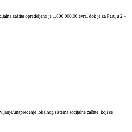
ijalna zaštita opredeljeno je 1.800.000,00 evra, dok je za Partiju 2 –
vljanje/unapređenje lokalnog sistema socijalne zaštite, koji se