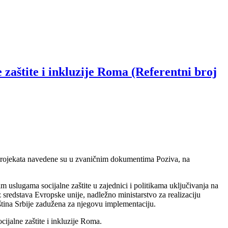
aštite i inkluzije Roma (Referentni broj
a projekata navedene su u zvaničnim dokumentima Poziva, na
m uslugama socijalne zaštite u zajednici i politikama uključivanja na
z sredstava Evropske unije, nadležno ministarstvo za realizaciju
pština Srbije zadužena za njegovu implementaciju.
ijalne zaštite i inkluzije Roma.