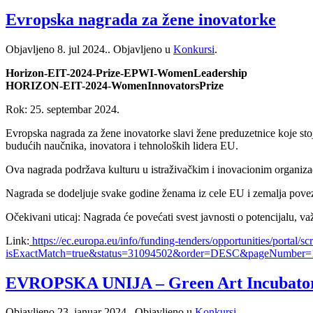
Evropska nagrada za žene inovatorke
Objavljeno
8. jul 2024.
. Objavljeno u
Konkursi
.
Horizon-EIT-2024-Prize-EPWI-WomenLeadership
HORIZON-EIT-2024-WomenInnovatorsPrize
Rok: 25. septembar 2024.
Evropska nagrada za žene inovatorke slavi žene preduzetnice koje stoje
budućih naučnika, inovatora i tehnoloških lidera EU.
Ova nagrada podržava kulturu u istraživačkim i inovacionim organiz
Nagrada se dodeljuje svake godine ženama iz cele EU i zemalja povezan
Očekivani uticaj: Nagrada će povećati svest javnosti o potencijalu, va
Link:
https://ec.europa.eu/info/funding-tenders/opportunities/portal/s
isExactMatch=true&status=31094502&order=DESC&pageNumber=1
EVROPSKA UNIJA – Green Art Incubator
Objavljeno
23. januar 2024.
. Objavljeno u
Konkursi
.