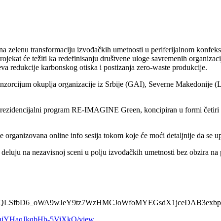
a zelenu transformaciju izvođačkih umetnosti u periferijalnom konfekstu
rojekat će težiti ka redefinisanju društvene uloge savremenih organiza
jeva redukcije karbonskog otiska i postizanja zero-waste produkcije.
onzorcijum okuplja organizacije iz Srbije (GAI), Severne Makedonije 
ezidencijalni program RE-IMAGINE Green, koncipiran u formi četiri pe
će organizovana online info sesija tokom koje će moći detaljnije da s
ji deluju na nezavisnoj sceni u polju izvođačkih umetnosti bez obzira n
/d/e/1FAIpQLSfbD6_oWA9wJeY9tz7WzHMCJoWfoMYEGsdX1jceDAB3exb
F0VnjYHaqJkqbHb-5ViXkO/view