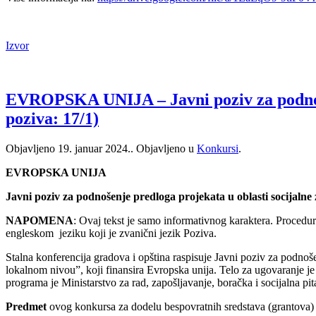
Izvor
EVROPSKA UNIJA – Javni poziv za podnošenj
poziva: 17/1)
Objavljeno
19. januar 2024.
. Objavljeno u
Konkursi
.
EVROPSKA UNIJA
Javni poziv za podnošenje predloga projekata u oblasti socijalne z
NAPOMENA
: Ovaj tekst je samo informativnog karaktera. Procedu
engleskom jeziku koji je zvanični jezik Poziva.
Stalna konferencija gradova i opština raspisuje Javni poziv za podnoš
lokalnom nivou”, koji finansira Evropska unija. Telo za ugovaranje je 
programa je Ministarstvo za rad, zapošljavanje, boračka i socijalna pi
Predmet
ovog konkursa za dodelu bespovratnih sredstava (grantova) je