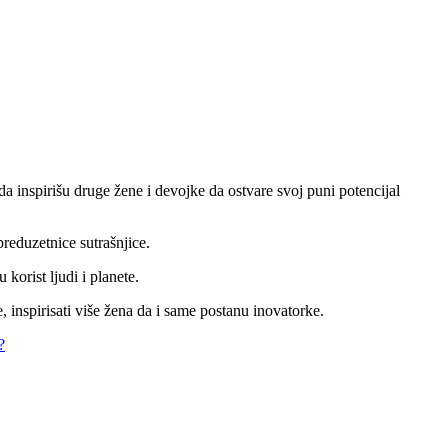
a inspirišu druge žene i devojke da ostvare svoj puni potencijal
eduzetnice sutrašnjice.
korist ljudi i planete.
 inspirisati više žena da i same postanu inovatorke.
?