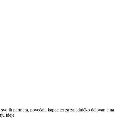
že svojih partnera, povećaju kapacitet za zajedničko delovanje na
ju ideje.