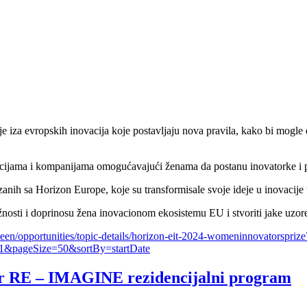
 iza evropskih inovacija koje postavljaju nova pravila, kako bi mogle d
acijama i kompanijama omogućavajući ženama da postanu inovatorke i pr
ih sa Horizon Europe, koje su transformisale svoje ideje u inovacije u 
žnosti i doprinosu žena inovacionom ekosistemu EU i stvoriti jake uzore,
creen/opportunities/topic-details/horizon-eit-2024-womeninnovatorsprize
&pageSize=50&sortBy=startDate
 RE – IMAGINE rezidencijalni program