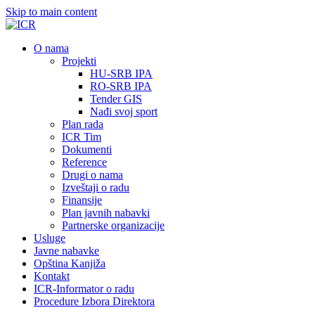
Skip to main content
О nama
Projekti
HU-SRB IPA
RO-SRB IPA
Tender GIS
Nađi svoj sport
Plan rada
ICR Tim
Dokumenti
Reference
Drugi o nama
Izveštaji o radu
Finansije
Plan javnih nabavki
Partnerske organizacije
Usluge
Javne nabavke
Opština Kanjiža
Kontakt
ICR-Informator o radu
Procedure Izbora Direktora