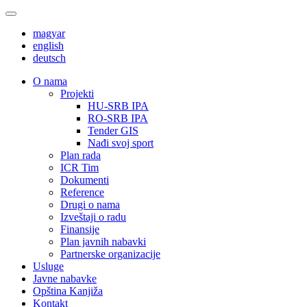
magyar
english
deutsch
О nama
Projekti
HU-SRB IPA
RO-SRB IPA
Tender GIS
Nađi svoj sport
Plan rada
ICR Tim
Dokumenti
Reference
Drugi o nama
Izveštaji o radu
Finansije
Plan javnih nabavki
Partnerske organizacije
Usluge
Javne nabavke
Opština Kanjiža
Kontakt