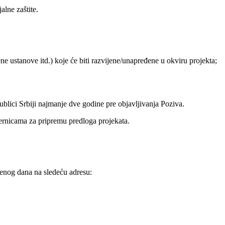
alne zaštite.
ne ustanove itd.) koje će biti razvijene/unapređene u okviru projekta;
ublici Srbiji najmanje dve godine pre objavljivanja Poziva.
ernicama za pripremu predloga projekata.
denog dana na sledeću adresu: