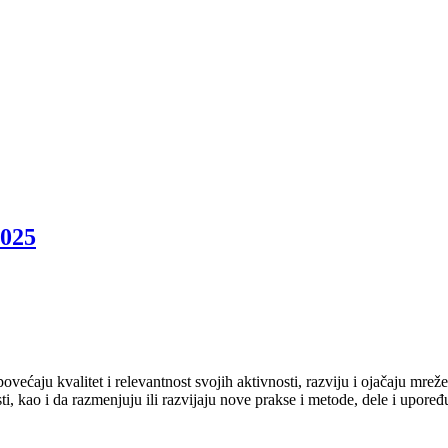
025
ovećaju kvalitet i relevantnost svojih aktivnosti, razviju i ojačaju mre
i, kao i da razmenjuju ili razvijaju nove prakse i metode, dele i upoređu