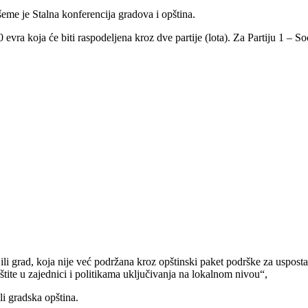
šeme je Stalna konferencija gradova i opština.
ra koja će biti raspodeljena kroz dve partije (lota). Za Partiju 1 – Soc
ili grad, koja nije već podržana kroz opštinski paket podrške za usposta
ite u zajednici i politikama uključivanja na lokalnom nivou“,
li gradska opština.