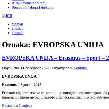
ICR-Informator o radu
Procedure Izbora Direktora
magyar
english
deutsch
Oznaka:
EVROPSKA UNIIJA
EVROPSKA UNIJA – Erasmus – Sport – 2
Objavljeno
30. decembar 2024.
. Objavljeno u
Konkursi
.
EVROPSKA UNIJA
Erasmus – Sport – 2025
Primarni cilj partnerstava za saradnju je omogućiti organizacijama da p
transnacionalnom nivou, unaprede internacionalizaciju svojih aktivnost
Nastavi sa čitanjem