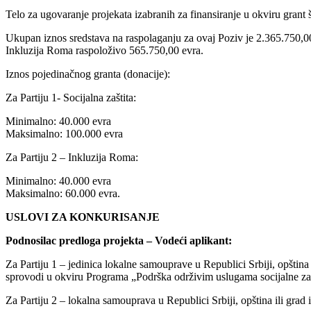
Telo za ugovaranje projekata izabranih za finansiranje u okviru grant 
Ukupan iznos sredstava na raspolaganju za ovaj Poziv je 2.365.750,00 ev
Inkluzija Roma raspoloživo 565.750,00 evra.
Iznos pojedinačnog granta (donacije):
Za Partiju 1- Socijalna zaštita:
Minimalno: 40.000 evra
Maksimalno: 100.000 evra
Za Partiju 2 – Inkluzija Roma:
Minimalno: 40.000 evra
Maksimalno: 60.000 evra.
USLOVI ZA KONKURISANJE
Podnosilac predloga projekta – Vodeći aplikant:
Za Partiju 1 – jedinica lokalne samouprave u Republici Srbiji, opština 
sprovodi u okviru Programa „Podrška održivim uslugama socijalne zašt
Za Partiju 2 – lokalna samouprava u Republici Srbiji, opština ili grad i