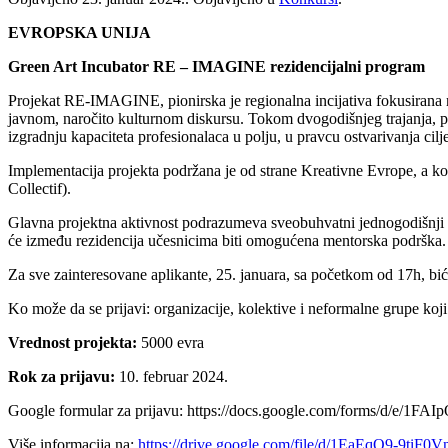
EVROPSKA UNIJA
Green Art Incubator RE – IMAGINE rezidencijalni program
Projekat RE-IMAGINE, pionirska je regionalna incijativa fokusirana n
javnom, naročito kulturnom diskursu. Tokom dvogodišnjeg trajanja, p
izgradnju kapaciteta profesionalaca u polju, u pravcu ostvarivanja cil
Implementacija projekta podržana je od strane Kreativne Evrope, a k
Collectif).
Glavna projektna aktivnost podrazumeva sveobuhvatni jednogodišnji r
će između rezidencija učesnicima biti omogućena mentorska podrška.
Za sve zainteresovane aplikante, 25. januara, sa početkom od 17h, bi
Ko može da se prijavi: organizacije, kolektive i neformalne grupe ko
Vrednost projekta:
5000 evra
Rok za prijavu:
10. februar 2024.
Google formular za prijavu: https://docs.google.com/forms
Više informacija na:
https://drive.google.com/file/d/1EaEqO9-9ti