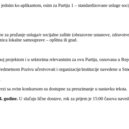
 jednim ko-aplikantom, osim za Partiju 1 – standardizovane usluge socij
e za pružanje usluga/e socijalne zaštite (obrazovne ustanove, zdravstve
nica lokalne samouprave – opština ili grad.
enoj projektom i u sektorima relevantnim za ovu Partiju, osnovana u Rep
edmetnom Pozivu učestvovati i organizacije/institucije navedene u Sm
.
ezi sa ovim konkursom su dostupne za preuzimanje u nastavku teksta.
. godine.
U slučaju lične dostave, rok za prijem je 15:00 časova nave