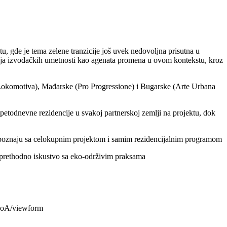
, gde je tema zelene tranzicije još uvek nedovoljna prisutna u
cija izvođačkih umetnosti kao agenata promena u ovom kontekstu, kroz
(Lokomotiva), Mađarske (Pro Progressione) i Bugarske (Arte Urbana
todnevne rezidencije u svakoj partnerskoj zemlji na projektu, dok
e upoznaju sa celokupnim projektom i samim rezidencijalnim programom
a prethodno iskustvo sa eko-održivim praksama
poA/viewform