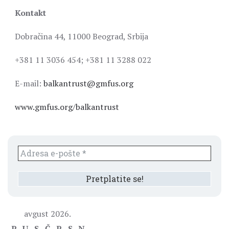
Kontakt
Dobračina 44, 11000 Beograd, Srbija
+381 11 3036 454; +381 11 3288 022
E-mail:
balkantrust@gmfus.org
www.gmfus.org/balkantrust
avgust 2026.
P
U
S
Č
P
S
N