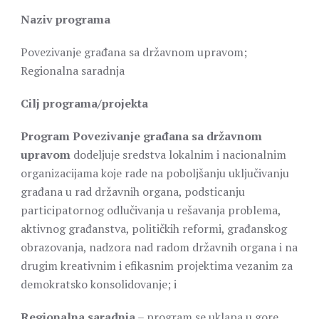
Naziv programa
Povezivanje građana sa državnom upravom;
Regionalna saradnja
Cilj programa/projekta
Program Povezivanje građana sa državnom
upravom
dodeljuje sredstva lokalnim i nacionalnim
organizacijama koje rade na poboljšanju uključivanju
građana u rad državnih organa, podsticanju
participatornog odlučivanja u rešavanja problema,
aktivnog građanstva, političkih reformi, građanskog
obrazovanja, nadzora nad radom državnih organa i na
drugim kreativnim i efikasnim projektima vezanim za
demokratsko konsolidovanje; i
Regionalna saradnja
– program se uklapa u gore