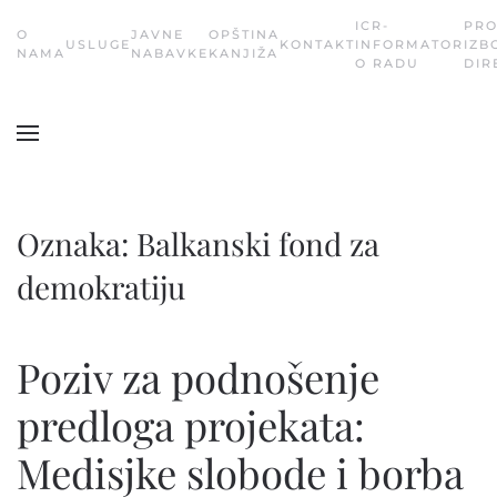
ICR-
PR
О
JAVNE
OPŠTINA
USLUGE
KONTAKT
INFORMATOR
IZB
Skip
NAMA
NABAVKE
KANJIŽA
O RADU
DIR
to
main
content
Oznaka:
Balkanski fond za
demokratiju
Poziv za podnošenje
predloga projekata:
Medisjke slobode i borba