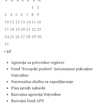
1
2
3
4
5
6
7
8
9
10
11
12
13
14
15
16
17
18
19
20
21
22
23
24
25
26
27
28
29
30
31
« jul
Agencija za privredne registre
Fond "Evropski poslovi" Autonomne pokrajine
Vojvodine
Nacionalna služba za zapošljavanje
Plan javnih nabavki
Razvojna agencija Vojvodine
Razvojni fond APV