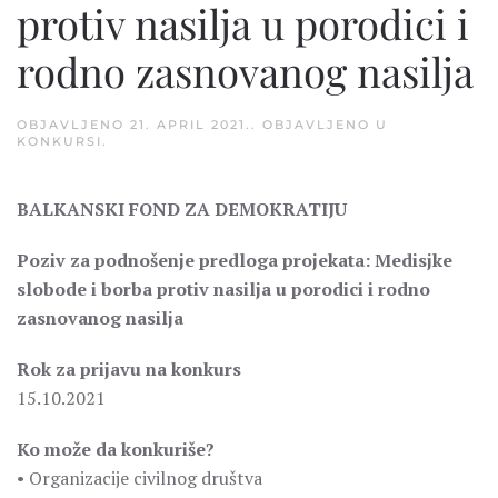
protiv nasilja u porodici i
rodno zasnovanog nasilja
OBJAVLJENO
21. APRIL 2021.
. OBJAVLJENO U
KONKURSI
.
BALKANSKI FOND ZA DEMOKRATIJU
Poziv za podnošenje predloga projekata: Medisjke
slobode i borba protiv nasilja u porodici i rodno
zasnovanog nasilja
Rok za prijavu na konkurs
15.10.2021
Ko može da konkuriše?
• Organizacije civilnog društva