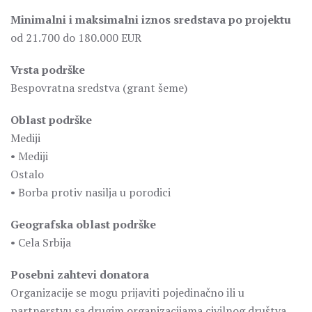
Minimalni i maksimalni iznos sredstava po projektu
od 21.700 do 180.000 EUR
Vrsta podrške
Bespovratna sredstva (grant šeme)
Oblast podrške
Mediji
• Mediji
Ostalo
• Borba protiv nasilja u porodici
Geografska oblast podrške
• Cela Srbija
Posebni zahtevi donatora
Organizacije se mogu prijaviti pojedinačno ili u
partnerstvu sa drugim organizacijama civilnog društva