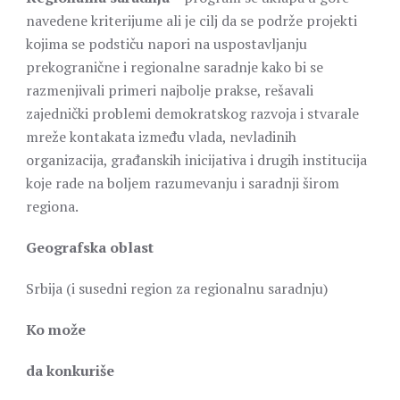
navedene kriterijume ali je cilj da se podrže projekti
kojima se podstiču napori na uspostavljanju
prekogranične i regionalne saradnje kako bi se
razmenjivali primeri najbolje prakse, rešavali
zajednički problemi demokratskog razvoja i stvarale
mreže kontakata između vlada, nevladinih
organizacija, građanskih inicijativa i drugih institucija
koje rade na boljem razumevanju i saradnji širom
regiona.
Geografska oblast
Srbija (i susedni region za regionalnu saradnju)
Ko može
da konkuriše