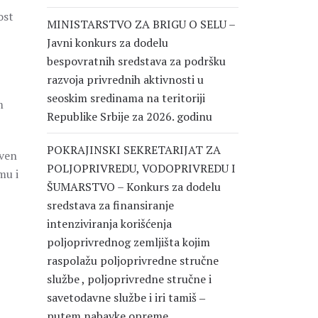
ost
MINISTARSTVO ZA BRIGU O SELU –
Javni konkurs za dodelu
bespovratnih sredstava za podršku
razvoja privrednih aktivnosti u
seoskim sredinama na teritoriji
m
Republike Srbije za 2026. godinu
POKRAJINSKI SEKRETARIJAT ZA
tven
POLJOPRIVREDU, VODOPRIVREDU I
mu i
ŠUMARSTVO – Konkurs za dodelu
sredstava za finansiranje
intenziviranja korišćenja
poljoprivrednog zemljišta kojim
raspolažu poljoprivredne stručne
službe , poljoprivredne stručne i
savetodavne službe i iri tamiš ‒
putem nabavke opreme