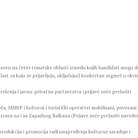
meren na četiri tematske oblasti između kojih kandidati mogu d
ast za koju se prijavljuju, uključujući konkretan segmet u okvi
rešenja i javno-privatna partnerstva (prijave neće prelaziti
ća, MMSP i kulturni i turistički operateri mobilisani, povezani 
raza na i sa Zapadnog Balkana (Prijave neće prelaziti navede
produkcija i promocija radi unapređenja kulturne saradnje i