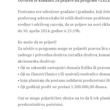
Otvoren je konkurs za prijave na program #ZEL
Pozivamo sve udružene građane i građanke, koji žele
poslovnog sektora kako bi rešili društvene probleme 
sredine i održivog razvoja, da se prijave na novi ci
do 30. aprila 2024. godine u 23:59h.
Ko može da se prijavi?
Za učešće u programu mogu se prijaviti pravna lica r
zadruge i privredna društva (ortačka društva, koma
akcionarska društva):
• čiji su zakonski zastupnici domaća fizička ili pravna 
• čiji su članovi/članice i/ili osnivači/osnivačice domać
• koja planiraju da postanu solidarni preduzetnici i
• čiji godišnji profit ne prelazi 1.200.000,00 dinara.
Oni se mogu prijaviti bez obzira na to da li tek plan
preduzetništvu početnici.