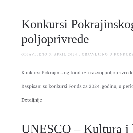
Konkursi Pokrajinskog
poljoprivrede
OBJAVLJENO
3. APRIL 2024.
. OBJAVLJENO U
KONKURS
Konkursi Pokrajinskog fonda za razvoj poljoprivred
Raspisani su konkursi Fonda za 2024. godinu, u peri
Detaljnije
UNESCO – Kultura i k