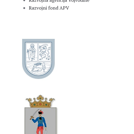
Razvojna agencija Vojvodine
Razvojni fond APV