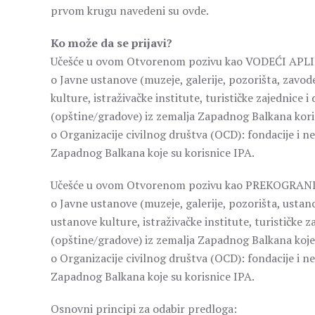
prvom krugu navedeni su ovde.
Ko može da se prijavi?
Učešće u ovom Otvorenom pozivu kao VODEĆI APLIK
o Javne ustanove (muzeje, galerije, pozorišta, zavod
kulture, istraživačke institute, turističke zajednice
(opštine/gradove) iz zemalja Zapadnog Balkana kori
o Organizacije civilnog društva (OCD): fondacije i ne
Zapadnog Balkana koje su korisnice IPA.
Učešće u ovom Otvorenom pozivu kao PREKOGRANIČ
o Javne ustanove (muzeje, galerije, pozorišta, ustan
ustanove kulture, istraživačke institute, turističke 
(opštine/gradove) iz zemalja Zapadnog Balkana koje 
o Organizacije civilnog društva (OCD): fondacije i ne
Zapadnog Balkana koje su korisnice IPA.
Osnovni principi za odabir predloga: