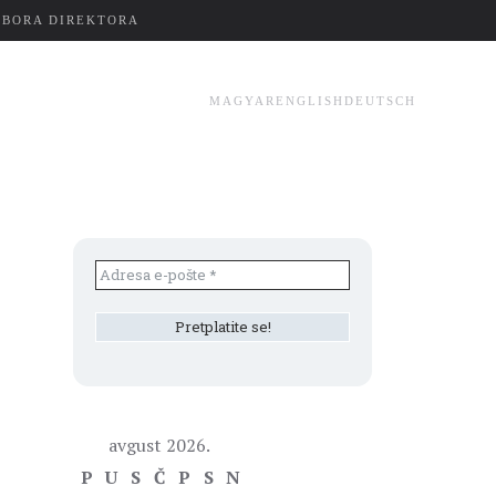
ZBORA DIREKTORA
MAGYAR
ENGLISH
DEUTSCH
avgust 2026.
P
U
S
Č
P
S
N