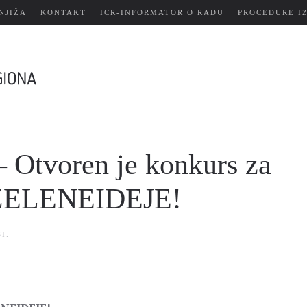
NJIŽA
KONTAKT
ICR-INFORMATOR O RADU
PROCEDURE I
tvoren je konkurs za
 #ZELENEIDEJE!
I
.