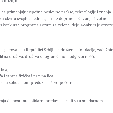
ENEIDEJE!
 da primenjuju uspešne poslovne prakse, tehnologije i znanja
u okviru svojih zajednica, i time doprineli očuvanju životne
klus konkursa programa Forum za zelene ideje. Konkurs je otvor
egistrovana u Republici Srbiji — udruženja, fondacije, zadužbin
ditna društva, društva sa ograničenom odgovornošću i
lica;
a i strana fizička i pravna lica;
li su u solidarnom preduzetništvu početnici;
iraju da postanu solidarni preduzetnici ili su u solidarnom