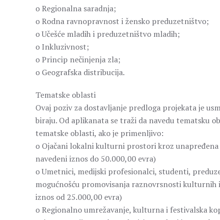
o Regionalna saradnja;
o Rodna ravnopravnost i žensko preduzetništvo;
o Učešće mladih i preduzetništvo mladih;
o Inkluzivnost;
o Princip nečinjenja zla;
o Geografska distribucija.
Tematske oblasti
Ovaj poziv za dostavljanje predloga projekata je us
biraju. Od aplikanata se traži da navedu tematsku obl
tematske oblasti, ako je primenljivo:
o Ojačani lokalni kulturni prostori kroz unapređena 
navedeni iznos do 50.000,00 evra)
o Umetnici, medijski profesionalci, studenti, preduze
mogućnošću promovisanja raznovrsnosti kulturnih iz
iznos od 25.000,00 evra)
o Regionalno umrežavanje, kulturna i festivalska ko