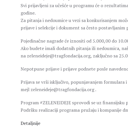
Svi prijavljeni za učešće u programu će o rezultatim
godine.
Za pitanja i nedoumice u vezi sa konkurisanjem mo
prijave i selekcije i dokument sa često postavljanim 
Pojedinačne nagrade će iznositi od 5.000,00 do 10.00
Ako budete imali dodatnih pitanja ili nedoumica, na
na zeleneideje@tragfondacija.org, zaključno sa 25.0
Nepotpune prijave i prijave podnete posle navedenog
Prijava se vrši isključivo, popunjavanjem formulara
mejl zeleneideje@tragfondacija.org .
Program #ZELENEIDEJE sprovodi se uz finansijsku p
Podršku realizaciji programa pružaju i kompanije dm 
Detaljnije