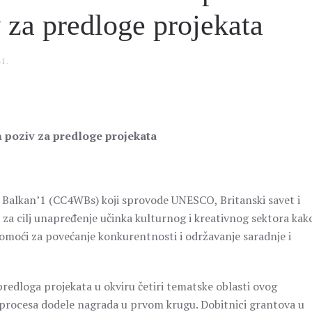
 za predloge projekata
I
.
n poziv za predloge projekata
i Balkan’1 (CC4WBs) koji sprovode UNESCO, Britanski savet i
a za cilj unapređenje učinka kulturnog i kreativnog sektora kako
 pomoći za povećanje konkurentnosti i održavanje saradnje i
edloga projekata u okviru četiri tematske oblasti ovog
procesa dodele nagrada u prvom krugu. Dobitnici grantova u