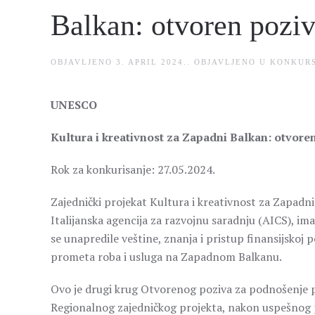
Balkan: otvoren poziv
OBJAVLJENO
3. APRIL 2024.
. OBJAVLJENO U
KONKURS
UNESCO
Kultura i kreativnost za Zapadni Balkan: otvore
Rok za konkurisanje: 27.05.2024.
Zajednički projekat Kultura i kreativnost za Zapadn
Italijanska agencija za razvojnu saradnju (AICS), im
se unapredile veštine, znanja i pristup finansijskoj
prometa roba i usluga na Zapadnom Balkanu.
Ovo je drugi krug Otvorenog poziva za podnošenje pr
Regionalnog zajedničkog projekta, nakon uspešnog 