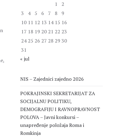
1
2
3
4
5
6
7
8
9
10
11
12
13
14
15
16
en
17
18
19
20
21
22
23
24
25
26
27
28
29
30
31
« jul
e,
NIS – Zajednici zajedno 2026
POKRAJINSKI SEKRETARIJAT ZA
SOCIJALNU POLITIKU,
DEMOGRAFIJU I RAVNOPRAVNOST
POLOVA – Javni konkursi –
unapređenje položaja Roma i
Romkinja