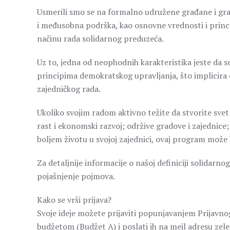
Usmerili smo se na formalno udružene građane i gra
i međusobna podrška, kao osnovne vrednosti i princip
načinu rada solidarnog preduzeća.
Uz to, jedna od neophodnih karakteristika jeste da s
principima demokratskog upravljanja, što implicira
zajedničkog rada.
Ukoliko svojim radom aktivno težite da stvorite svet
rast i ekonomski razvoj; održive gradove i zajednice;
boljem životu u svojoj zajednici, ovaj program može b
Za detaljnije informacije o našoj definiciji solidar
pojašnjenje pojmova.
Kako se vrši prijava?
Svoje ideje možete prijaviti popunjavanjem Prijavnog
budžetom (Budžet A) i poslati ih na mejl adresu zel