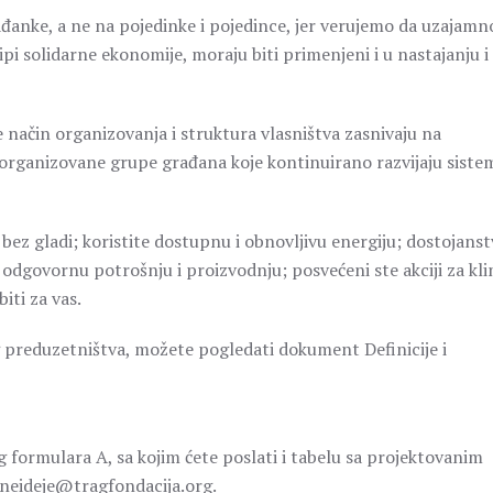
đanke, a ne na pojedinke i pojedince, jer verujemo da uzajamn
i solidarne ekonomije, moraju biti primenjeni i u nastajanju i
e način organizovanja i struktura vlasništva zasnivaju na
 organizovane grupe građana koje kontinuirano razvijaju siste
 bez gladi; koristite dostupnu i obnovljivu energiju; dostojans
 odgovornu potrošnju i proizvodnju; posvećeni ste akciji za kli
iti za vas.
nog preduzetništva, možete pogledati dokument Definicije i
 formulara A, sa kojim ćete poslati i tabelu sa projektovanim
eneideje@tragfondacija.org.