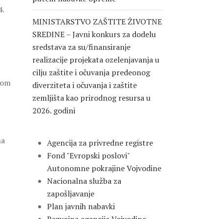
4.
MINISTARSTVO ZAŠTITE ŽIVOTNE
SREDINE – Javni konkurs za dodelu
sredstava za su/finansiranje
realizacije projekata ozelenjavanja u
cilju zaštite i očuvanja predeonog
lom
diverziteta i očuvanja i zaštite
zemljišta kao prirodnog resursa u
2026. godini
na
Agencija za privredne registre
Fond "Evropski poslovi"
Autonomne pokrajine Vojvodine
Nacionalna služba za
zapošljavanje
Plan javnih nabavki