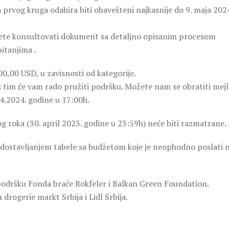
a prvog kruga odabira biti obavešteni najkasnije do 9. maja 202
žete konsultovati dokument sa detaljno opisanim procesom
pitanjima .
0,00 USD, u zavisnosti od kategorije.
š tim će vam rado pružiti podršku. Možete nam se obratiti mej
4.2024. godine u 17:00h.
 roka (30. april 2023. godine u 23:59h) neće biti razmatrane.
 i dostavljanjem tabele sa budžetom koje je neophodno poslati 
odršku Fonda braće Rokfeler i Balkan Green Foundation.
drogerie markt Srbija i Lidl Srbija.