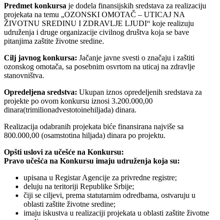
Predmet konkursa
je dodela finansijskih sredstava za realizaciju
projekata na temu „OZONSKI OMOTAČ – UTICAJ NA
ŽIVOTNU SREDINU I ZDRAVLJE LJUDI“ koje realizuju
udruženja i druge organizacije civilnog društva koja se bave
pitanjima zaštite životne sredine.
Cilj javnog konkursa:
Jačanje javne svesti o značaju i zaštiti
ozonskog omotača, sa posebnim osvrtom na uticaj na zdravlje
stanovništva.
Opredeljena sredstva:
Ukupan iznos opredeljenih sredstava za
projekte po ovom konkursu iznosi 3.200.000,00
dinara(trimilionadvestotoinehiljada) dinara.
Realizacija odabranih projekata biće finansirana najviše sa
800.000,00 (osamstotina hiljada) dinara po projektu.
Opšti uslovi za učešće na Konkursu:
Pravo učešća na Konkursu imaju udruženja koja su:
upisana u Registar Agencije za privredne registre;
deluju na teritoriji Republike Srbije;
čiji se ciljevi, prema statutarnim odredbama, ostvaruju u
oblasti zaštite životne sredine;
imaju iskustva u realizaciji projekata u oblasti zaštite životne