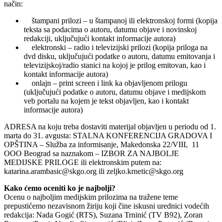
način:
štampani prilozi – u štampanoj ili elektronskoj formi (kopija
teksta sa podacima o autoru, datumu objave i novinskoj
redakciji, uključujući kontakt informacije autora)
elektronski – radio i televizijski prilozi (kopija priloga na
dvd disku, uključujući podatke o autoru, datumu emitovanja i
televizijskoj/radio stanici na kojoj je prilog emitovan, kao i
kontakt informacije autora)
onlajn – print screen i link ka objavljenom prilogu
(uključujući podatke o autoru, datumu objave i medijskom
veb portalu na kojem je tekst objavljen, kao i kontakt
informacije autora)
ADRESA na koju treba dostaviti materijal objavljen u periodu od 1.
marta do 31. avgusta: STALNA KONFERENCIJA GRADOVA I
OPŠTINA – Služba za informisanje, Makedonska 22/VIII, 11
OOO Beograd sa naznakom – IZBOR ZA NAJBOLJE
MEDIJSKE PRILOGE ili elektronskim putem na:
katarina.arambasic@skgo.org ili zeljko.krnetic@skgo.org
Kako ćemo oceniti ko je najbolji?
Ocenu o najboljim medijskim prilozima na tražene teme
prepustićemo nezavisnom žiriju koji čine iskusni urednici vodećih
redakcija: Nada Gogić (RTS), Suzana Trninić (TV B92), Zoran