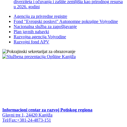
diverziteta i očuvanja i zaštite zemljišta kao prirodnog resursa
u 2026. godini
Agencija za privredne registre
Fond "Evropski poslovi" Autonomne pokrajine Vojvodine
Nacionalna služba za zapošljavanje
Plan javnih nabavki
Razvojna agencija Vojvodine
Razvojni fond APV
Informacioni centar za razvoj Potiskog regiona
Glavni trg 1, 24420 Kanjiža
Tel/Fax:+381-24-4873-151