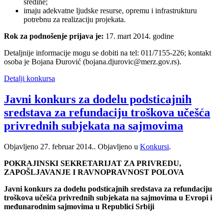
sredine;
imaju adekvatne ljudske resurse, opremu i infrastrukturu
potrebnu za realizaciju projekata.
Rok za podnošenje prijava je:
17. mart 2014. godine
Detaljnije informacije mogu se dobiti na tel: 011/7155-226; kontakt
osoba je Bojana Đurović (bojana.djurovic@merz.gov.rs).
Detalji konkursa
Javni konkurs za dodelu podsticajnih
sredstava za refundaciju troškova učešća
privrednih subjekata na sajmovima
Objavljeno
27. februar 2014.
. Objavljeno u
Konkursi
.
POKRAJINSKI SEKRETARIJAT ZA PRIVREDU,
ZAPOŠLJAVANJE I RAVNOPRAVNOST POLOVA
Javni konkurs za dodelu podsticajnih sredstava za refundaciju
troškova učešća privrednih subjekata na sajmovima u Evropi i
međunarodnim sajmovima u Republici Srbiji