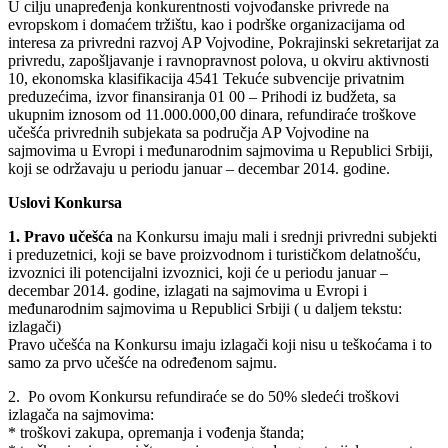
U cilju unapređenja konkurentnosti vojvođanske privrede na
evropskom i domaćem tržištu, kao i podrške organizacijama od
interesa za privredni razvoj AP Vojvodine, Pokrajinski sekretarijat za
privredu, zapošljavanje i ravnopravnost polova, u okviru aktivnosti
10, ekonomska klasifikacija 4541 Tekuće subvencije privatnim
preduzećima, izvor finansiranja 01 00 – Prihodi iz budžeta, sa
ukupnim iznosom od 11.000.000,00 dinara, refundiraće troškove
učešća privrednih subjekata sa područja AP Vojvodine na
sajmovima u Evropi i međunarodnim sajmovima u Republici Srbiji,
koji se održavaju u periodu januar – decembar 2014. godine.
Uslovi Konkursa
1. Pravo učešća
na Konkursu imaju mali i srednji privredni subjekti
i preduzetnici, koji se bave proizvodnom i turističkom delatnošću,
izvoznici ili potencijalni izvoznici, koji će u periodu januar –
decembar 2014. godine, izlagati na sajmovima u Evropi i
međunarodnim sajmovima u Republici Srbiji ( u daljem tekstu:
izlagači)
Pravo učešća na Konkursu imaju izlagači koji nisu u teškoćama i to
samo za prvo učešće na određenom sajmu.
2. Po ovom Konkursu refundiraće se do 50% sledeći troškovi
izlagača na sajmovima:
* troškovi zakupa, opremanja i vođenja štanda;