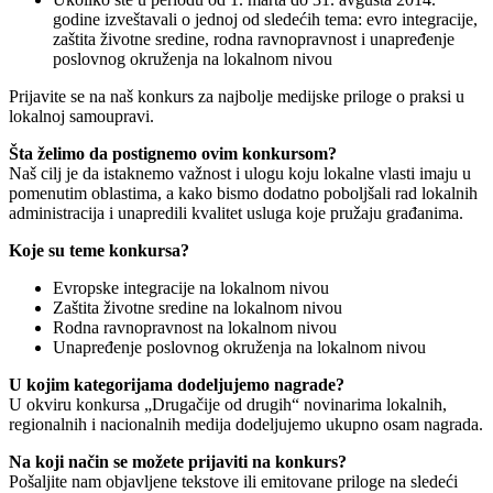
godine izveštavali o jednoj od sledećih tema: evro integracije,
zaštita životne sredine, rodna ravnopravnost i unapređenje
poslovnog okruženja na lokalnom nivou
Prijavite se na naš konkurs za najbolje medijske priloge o praksi u
lokalnoj samoupravi.
Šta želimo da postignemo ovim konkursom?
Naš cilj je da istaknemo važnost i ulogu koju lokalne vlasti imaju u
pomenutim oblastima, a kako bismo dodatno poboljšali rad lokalnih
administracija i unapredili kvalitet usluga koje pružaju građanima.
Koje su teme konkursa?
Evropske integracije na lokalnom nivou
Zaštita životne sredine na lokalnom nivou
Rodna ravnopravnost na lokalnom nivou
Unapređenje poslovnog okruženja na lokalnom nivou
U kojim kategorijama dodeljujemo nagrade?
U okviru konkursa „Drugačije od drugih“ novinarima lokalnih,
regionalnih i nacionalnih medija dodeljujemo ukupno osam nagrada.
Na koji način se možete prijaviti na konkurs?
Pošaljite nam objavljene tekstove ili emitovane priloge na sledeći