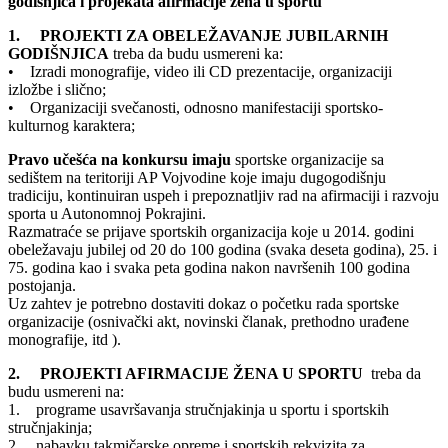
godišnjica i projekata afirmacije žena u sportu
1. PROJEKTI ZA OBELEŽAVANJE JUBILARNIH
GODIŠNJICA
treba da budu usmereni ka:
• Izradi monografije, video ili CD prezentacije, organizaciji
izložbe i slično;
• Organizaciji svečanosti, odnosno manifestaciji sportsko-
kulturnog karaktera;
Pravo učešća na konkursu imaju
sportske organizacije sa
sedištem na teritoriji AP Vojvodine koje imaju dugogodišnju
tradiciju, kontinuiran uspeh i prepoznatljiv rad na afirmaciji i razvoju
sporta u Autonomnoj Pokrajini.
Razmatraće se prijave sportskih organizacija koje u 2014. godini
obeležavaju jubilej od 20 do 100 godina (svaka deseta godina), 25. i
75. godina kao i svaka peta godina nakon navršenih 100 godina
postojanja.
Uz zahtev je potrebno dostaviti dokaz o početku rada sportske
organizacije (osnivački akt, novinski članak, prethodno urađene
monografije, itd ).
2. PROJEKTI AFIRMACIJE ŽENA U SPORTU
treba da
budu usmereni na:
1. programe usavršavanja stručnjakinja u sportu i sportskih
stručnjakinja;
2. nabavku takmičarske opreme i sportskih rekvizita za