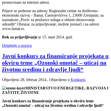
promovisani na internet adresi.
Prijave se podnose na adresu: Regionalni centar za društveno-
ekonomski razvoj – Banat, Čarnojevićeva 1, 23000 Zrenjanin, sa
naznakom „Poziv za pružaoce usluga u oblasti obrazovanja
odraslih“ Obrazac za prijavljivanje, možete pronaći i na adresi:
www.banat.rs.
Rok za prijavljivanje
je 15. mart 2014. god.
Detaljnije o pozivu
Javni konkurs za finansiranje projekata u
okviru teme „Ozonski omotač – uticaj na
životnu sredinu i zdravlje ljudi“
Objavljeno
28. februar 2014.
. Objavljeno u
Konkursi
.
MINISTARSTVO ENERGETIKE, RAZVOJA I
ZAŠTITE ŽIVOTNE
Javni konkurs za finansiranje projekata u okviru teme
„Ozonski omotač – uticaj na životnu sredinu i zdravlje ljudi“