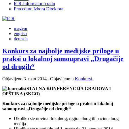
ICR-Informator o radu
Procedure Izbora Direktora
magyar
english
deutsch
Konkurs za najbolje medijske priloge u
praksi u lokalnoj samoupravi „Drugačije
od drugih“
Objavljeno
3. mart 2014.
. Objavljeno u
Konkursi
.
STALNA KONFERENCIJA GRADOVA I
OPŠTINA (SKGO)
Konkurs za najbolje medijske priloge u praksi u lokalnoj
samoupravi „Drugačije od drugih“
Ukoliko ste novinar lokalnog, regionalnog ili nacionalnog
medija
Ukoliko ste u periodu od 1. marta do 31. avgusta 2014.