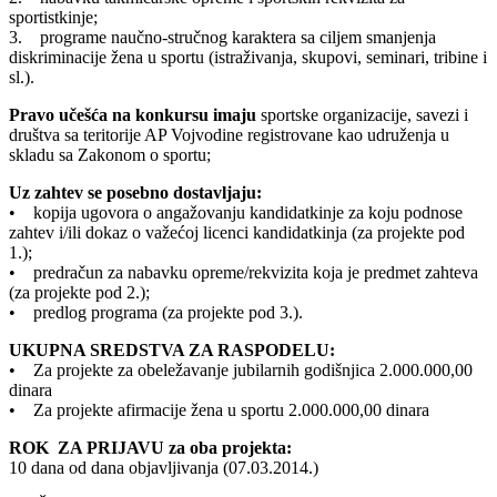
sportistkinje;
3. programe naučno-stručnog karaktera sa ciljem smanjenja
diskriminacije žena u sportu (istraživanja, skupovi, seminari, tribine i
sl.).
Pravo učešća na konkursu imaju
sportske organizacije, savezi i
društva sa teritorije AP Vojvodine registrovane kao udruženja u
skladu sa Zakonom o sportu;
Uz zahtev se posebno dostavljaju:
• kopija ugovora o angažovanju kandidatkinje za koju podnose
zahtev i/ili dokaz o važećoj licenci kandidatkinja (za projekte pod
1.);
• predračun za nabavku opreme/rekvizita koja je predmet zahteva
(za projekte pod 2.);
• predlog programa (za projekte pod 3.).
UKUPNA SREDSTVA ZA RASPODELU:
• Za projekte za obeležavanje jubilarnih godišnjica 2.000.000,00
dinara
• Za projekte afirmacije žena u sportu 2.000.000,00 dinara
ROK ZA PRIJAVU za oba projekta:
10 dana od dana objavljivanja (07.03.2014.)