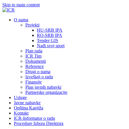
Skip to main content
О nama
Projekti
HU-SRB IPA
RO-SRB IPA
Tender GIS
Nađi svoj sport
Plan rada
ICR Tim
Dokumenti
Reference
Drugi o nama
Izveštaji o radu
Finansije
Plan javnih nabavki
Partnerske organizacije
Usluge
Javne nabavke
Opština Kanjiža
Kontakt
ICR-Informator o radu
Procedure Izbora Direktora