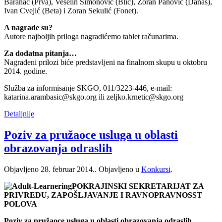
Baranac (Prva), Veselin Simonović (Blic), Zoran Panović (Danas),
Ivan Cvejić (Beta) i Zoran Sekulić (Fonet).
A nagrade su?
Autore najboljih priloga nagradićemo tablet računarima.
Za dodatna pitanja…
Nagrađeni prilozi biće predstavljeni na finalnom skupu u oktobru
2014. godine.
Služba za informisanje SKGO, 011/3223-446, e-mail:
katarina.arambasic@skgo.org ili zeljko.krnetic@skgo.org
Detaljnije
Poziv za pružaoce usluga u oblasti
obrazovanja odraslih
Objavljeno
28. februar 2014.
. Objavljeno u
Konkursi
.
POKRAJINSKI SEKRETARIJAT ZA
PRIVREDU, ZAPOŠLJAVANJE I RAVNOPRAVNOSST
POLOVA
Poziv za pružaoce usluga u oblasti obrazovanja odraslih