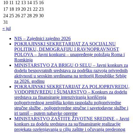
10
11
12
13
14
15
16
17
18
19
20
21
22
23
24
25
26
27
28
29
30
31
« jul
NIS – Zajednici zajedno 2026
POKRAJINSKI SEKRETARIJAT ZA SOCIJALNU
POLITIKU, DEMOGRAFIJU I RAVNOPRAVNOST
POLOVA – Javni konkursi – unapređenje položaja Roma i
Romkinja
MINISTARSTVO ZA BRIGU O SELU – Javni konkurs za
dodelu bespovratnih sredstava za podršku razvoja privrednih
aktivnosti u seoskim sredinama na teritoriji Republike Srbije
za 2026. godinu
POKRAJINSKI SEKRETARIJAT ZA POLJOPRIVREDU,
VODOPRIVREDU I ŠUMARSTVO – Konkurs za dodelu
sredstava za finansiranje intenziviranja korišćenja
poljoprivrednog zemljišta kojim raspolažu poljoprivredne
stručne službe , poljoprivredne stručne i savetodavne službe i
iri tamiš ‒ putem nabavke opreme
MINISTARSTVO ZAŠTITE ŽIVOTNE SREDINE – Javni
konkurs za dodelu sredstava za su/finansiranje realizacije
projekata ozelenjavanja u cilju zaštite i očuvanja predeonog