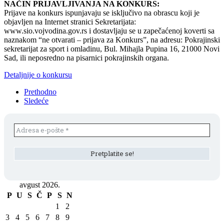
NAČIN PRIJAVLJIVANJA NA KONKURS:
Prijave na konkurs ispunjavaju se isključivo na obrascu koji je
objavljen na Internet stranici Sekretarijata:
www.sio.vojvodina.gov.rs i dostavljaju se u zapečaćenoj koverti sa
naznakom “ne otvarati – prijava za Konkurs”, na adresu: Pokrajinski
sekretarijat za sport i omladinu, Bul. Mihajla Pupina 16, 21000 Novi
Sad, ili neposredno na pisarnici pokrajinskih organa.
Detaljnije o konkursu
Prethodno
Sledeće
avgust 2026.
P
U
S
Č
P
S
N
1
2
3
4
5
6
7
8
9