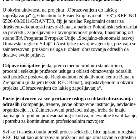
U okviru aktivnosti na projektu ,,Obrazovanjem do lakšeg
zapošljavanja“ („Education to Easier Employment – E3″)-REF. NO:
6526-00/2011/GRANT30, čiji je nosilac Regionalni centar za
društveno-ekonomski razvoj-Banat, a partner Pokrajinski sekretarijat
za privredu, zapošljavanje i ravnopravnosst polova, finasiranog od
strane IPA Programa Evropske Unije „Socijalno-ekonomski razvoj
Dunavske regije u Srbiji“ i Austrijske razvojne agencije, pozivaju se
zainteresovani pružaoci usluga u oblasti obrazovanja odraslih da
dostave svoje prijave.
Cilj ove inicijative je
da, prema međunarodnim standardima,
proceni i selektuje pružaoce usluga u oblasti obrazovanja odraslih,
radi podrške poslovanju Regionalnom edukativnom centru Banat u
Zrenjaninu (u daljem tekstu REC Banat), uspostavljenom u okviru
projekta „Obrazovanjem do lakšeg zapošljavanja“.
Poziv je otvoren za sve pružaoce usluga u oblasti obrazovanja
odraslih
(kompanije, trenere, javne obrazovne institucije, nevladine
organizacije…). Zainteresovani pružaoci usluga treba da imaju
najmanje tri godine profesionalnog iskustva, relevantne kvalifikacije,
i potrebu za kontinuiranim profesionalnim razvojem.
Svi koji uspešno budu prošli proces selekcije, biće upisani u registar
REC Banat kao autorizovani pružaoci usluga obrazovanja odraslih i