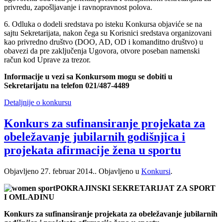
privredu, zapošljavanje i ravnopravnost polova.
6. Odluka o dodeli sredstava po isteku Konkursa objaviće se na
sajtu Sekretarijata, nakon čega su Korisnici sredstava organizovani
kao privredno društvo (DOO, AD, OD i komanditno društvo) u
obavezi da pre zaključenja Ugovora, otvore poseban namenski
račun kod Uprave za trezor.
Informacije u vezi sa Konkursom mogu se dobiti u
Sekretarijatu na telefon 021/487-4489
Detaljnije o konkursu
Konkurs za sufinansiranje projekata za
obeležavanje jubilarnih godišnjica i
projekata afirmacije žena u sportu
Objavljeno
27. februar 2014.
. Objavljeno u
Konkursi
.
POKRAJINSKI SEKRETARIJAT ZA SPORT
I OMLADINU
Konkurs za sufinansiranje projekata za obeležavanje jubilarnih