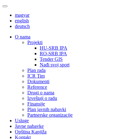
magyar
english
deutsch
О nama
Projekti
HU-SRB IPA
RO-SRB IPA
Tender GIS
Nađi svoj sport
Plan rada
ICR Tim
Dokumenti
Reference
Drugi o nama
Izveštaji o radu
Finansije
Plan javnih nabavki
Partnerske organizacije
Usluge
Javne nabavke
Opština Kanjiža
Kontakt