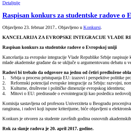
Detaljnije
Raspisan konkurs za studentske radove o E
Objavljeno
23. februar 2017.
. Objavljeno u
Konkursi
.
KANCELARIJA ZA EVROPSKE INTEGRACIJE VLADE RE
Raspisan konkurs za studentske radove o Evropskoj uniji
Kancelarija za evropske integracije Vlade Republike Srbije raspisuje k
mlade akademske građane da se uključe u argumentovanu debatu u vez
Radovi bi trebalo da odgovore na jednu od četiri predložene oblas
1. Srbija u procesu pristupanja EU: izazovi i perspektive politike pr
2. Reformski potencijal evropske integracije za Srbiju: razvojni, nor
3. Kulturne, društvene i političke dimenzije evropskog identiteta;
4. Mitovi o EU: predrasude o evrointegraciji kao posledica nedovolj
Komisija sastavljena od profesora Univerziteta u Beogradu procenjivaće
rangirana, i radovi koji ispune kriterijume, biće objavljeni u elektron
Konkurs je otvoren za studente završnih godina osnovnih akademskih stu
Rok za slanje radova je 20. april 2017. godine.