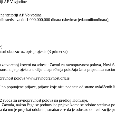
riji AP Vovjodine
na teritoriji AP Vojvodine
nih sredstava do 1.000.000,000 dinara (slovima: jedanmiliondinara);
e)
rsni obrazac uz opis projekta (3 primerka)
u zatvorenoj koverti na adresu: Zavod za ravnopravnost polova, Novi S
nsiranje projekata u cilju unapređenja položaja žena pripadnica nacion
opravnost polova www.ravnopravnost.org.rs
no popunjene prijave, prijave koje nisu podnete od strane ovlašćenih l
ka Zavoda za ravnopravnost polova na predlog Komisije.
tu Zavoda, nakon čega se podnosilac prijave kome se odobre sredstva p
da mu je projekat odobren, smatraće se da je odustao od realizacije pr