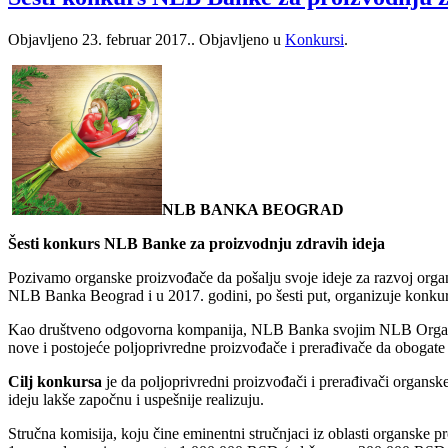
Objavljeno
23. februar 2017.
. Objavljeno u
Konkursi
.
NLB BANKA BEOGRAD
Šesti konkurs NLB Banke za proizvodnju zdravih ideja
Pozivamo organske proizvođače da pošalju svoje ideje za razvoj org
NLB Banka Beograd i u 2017. godini, po šesti put, organizuje konkurs 
Kao društveno odgovorna kompanija, NLB Banka svojim NLB Organic k
nove i postojeće poljoprivredne proizvođače i prerađivače da obogate
Cilj konkursa
je da poljoprivredni proizvođači i prerađivači organsk
ideju lakše započnu i uspešnije realizuju.
Stručna komisija, koju čine eminentni stručnjaci iz oblasti organske pr