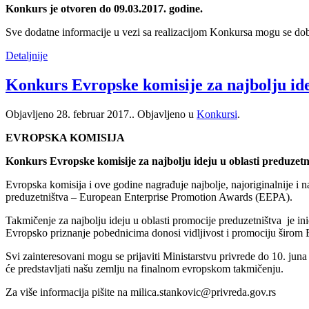
Konkurs je otvoren do 09.03.2017. godine.
Sve dodatne informacije u vezi sa realizacijom Konkursa mogu se do
Detaljnije
Konkurs Evropske komisije za najbolju ide
Objavljeno
28. februar 2017.
. Objavljeno u
Konkursi
.
EVROPSKA KOMISIJA
Konkurs Evropske komisije za najbolju ideju u oblasti preduzetn
Evropska komisija i ove godine nagrađuje najbolje, najoriginalnije i na
preduzetništva – European Enterprise Promotion Awards (EEPA).
Takmičenje za najbolju ideju u oblasti promocije preduzetništva je in
Evropsko priznanje pobednicima donosi vidljivost i promociju širom E
Svi zainteresovani mogu se prijaviti Ministarstvu privrede do 10. jun
će predstavljati našu zemlju na finalnom evropskom takmičenju.
Za više informacija pišite na milica.stankovic@privreda.gov.rs