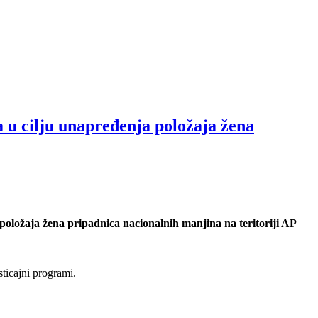
 u cilju unapređenja položaja žena
oložaja žena pripadnica nacionalnih manjina na teritoriji AP
ticajni programi.