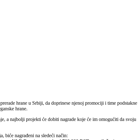
ade hrane u Srbiji, da doprinese njenoj promociji i time podstakne
rganske hrane.
e, a najbolji projekti će dobiti nagrade koje će im omogućiti da svoju
ja, biće nagrađeni na sledeći način: