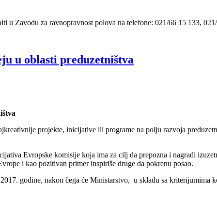
biti u Zavodu za ravnopravnost polova na telefone: 021/66 15 133, 0
ju u oblasti preduzetništva
ištva
jkreativnije projekte, inicijative ili programe na polju razvoja preduze
icijativa Evropske komisije koja ima za cilj da prepozna i nagradi izuz
vrope i kao pozitivan primer inspiriše druge da pokrenu posao.
a 2017. godine, nakon čega će Ministarstvo, u skladu sa kriterijumima k