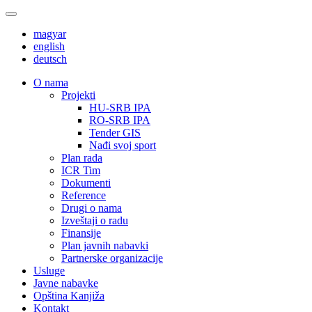
magyar
english
deutsch
О nama
Projekti
HU-SRB IPA
RO-SRB IPA
Tender GIS
Nađi svoj sport
Plan rada
ICR Tim
Dokumenti
Reference
Drugi o nama
Izveštaji o radu
Finansije
Plan javnih nabavki
Partnerske organizacije
Usluge
Javne nabavke
Opština Kanjiža
Kontakt