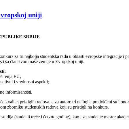
vropskoj uniji
PUBLIKE SRBIJE
onkurs za tri najbolja studentska rada u oblasti evropske integracije i 
i sa članstvom naše zemlje u Evropskoj uniji.
ti:
oširenja EU;
mativni i vrednosni aspekti;
ne informisanosti.
 kvalitet pristiglih radova, a za autore tri najbolja predviđeni su honor
skom zborniku studentskih radova koji su pristigli na konkurs.
dija (studenti treće i četvrte godine), kao i za studente master akadem