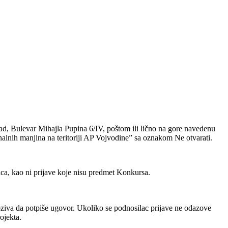
ad, Bulevar Mihajla Pupina 6/IV, poštom ili lično na gore navedenu
alnih manjina na teritoriji AP Vojvodine” sa oznakom Ne otvarati.
ica, kao ni prijave koje nisu predmet Konkursa.
oziva da potpiše ugovor. Ukoliko se podnosilac prijave ne odazove
ojekta.