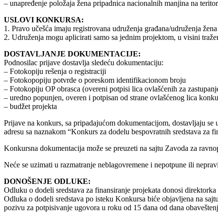
– unapređenje položaja žena pripadnica nacionalnih manjina na terito
USLOVI KONKURSA:
1. Pravo učešća imaju registrovana udruženja građana/udruženja žena 
2. Udruženja mogu aplicirati samo sa jednim projektom, u visini traže
DOSTAVLJANJE DOKUMENTACIJE:
Podnosilac prijave dostavlja sledeću dokumentaciju:
– Fotokopiju rešenja o registraciji
– Fotokopopiju potvrde o poreskom identifikacionom broju
– Fotokopiju OP obrasca (overeni potpisi lica ovlašćenih za zastupanj
– uredno popunjen, overen i potpisan od strane ovlašćenog lica konku
– budžet projekta
Prijave na konkurs, sa pripadajućom dokumentacijom, dostavljaju se 
adresu sa naznakom “Konkurs za dodelu bespovratnih sredstava za fina
Konkursna dokumentacija može se preuzeti na sajtu Zavoda za ravn
Neće se uzimati u razmatranje neblagovremene i nepotpune ili nepravil
DONOŠENJE ODLUKE:
Odluku o dodeli sredstava za finansiranje projekata donosi direktor
Odluka o dodeli sredstava po isteku Konkursa biće objavljena na saj
pozivu za potpisivanje ugovora u roku od 15 dana od dana obaveštenja 