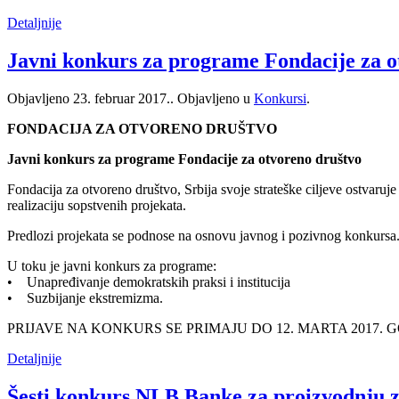
Detaljnije
Javni konkurs za programe Fondacije za o
Objavljeno
23. februar 2017.
. Objavljeno u
Konkursi
.
FONDACIJA ZA OTVORENO DRUŠTVO
Javni konkurs za programe Fondacije za otvoreno društvo
Fondacija za otvoreno društvo, Srbija svoje strateške ciljeve ostvaruj
realizaciju sopstvenih projekata.
Predlozi projekata se podnose na osnovu javnog i pozivnog konkursa
U toku je javni konkurs za programe:
• Unapređivanje demokratskih praksi i institucija
• Suzbijanje ekstremizma.
PRIJAVE NA KONKURS SE PRIMAJU DO 12. MARTA 2017. 
Detaljnije
Šesti konkurs NLB Banke za proizvodnju z