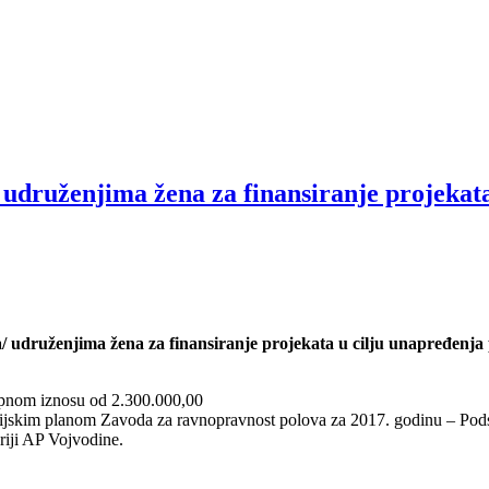
udruženjima žena za finansiranje projekata
udruženjima žena za finansiranje projekata u cilju unapređenja p
upnom iznosu od 2.300.000,00
nsijskim planom Zavoda za ravnopravnost polova za 2017. godinu – Pods
riji AP Vojvodine.