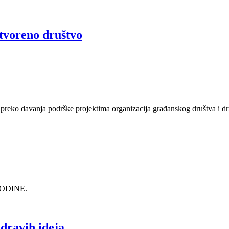
tvoreno društvo
e preko davanja podrške projektima organizacija građanskog društva i dr
.
GODINE.
dravih ideja