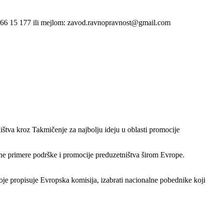
21/66 15 177 ili mejlom: zavod.ravnopravnost@gmail.com
tništva kroz Takmičenje za najbolju ideju u oblasti promocije
etne primere podrške i promocije preduzetništva širom Evrope.
oje propisuje Evropska komisija, izabrati nacionalne pobednike koji