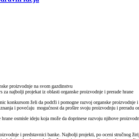
anske proizvodnje na svom gazdinstvu
za najbolji projekat iz oblasti organske proizvodnje i prerade hrane
onkursom želi da podrži i pomogne razvoj organske proizvodnje i prer
 znanja i povećaju mogućnost da prošire svoju proizvodnju i preradu o
e hrane osmisle ideju koja može da doprinese razvoju njihove proizvodnj
oizvodnje i predstavnici banke. Najbolji projekti, po oceni stručnog žiri