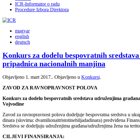
ICR-Informator o radu
Procedure Izbora Direktora
magyar
english
deutsch
Konkurs za dodelu bespovratnih sredstava 
pripadnica nacionalnih manjina
Objavljeno
1. mart 2017.
. Objavljeno u
Konkursi
.
ZAVOD ZA RAVNOPRAVNOST POLOVA
Konkurs za dodelu bespovratnih sredstava udruženjima građana/ 
Vojvodine
Zavod za ravnopravnost polova dodeljuje bespovratna sredstva u uk
dinara (slovima: dvamilionaitristotinehiljadadinara) predviđena Fina
Sredstva se dodeljuju udruženjima građana/udruženjima žena na terito
CILJEVI FINANSIRANJA: