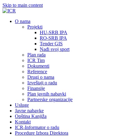
Skip to main content
О nama
Projekti
HU-SRB IPA
RO-SRB IPA
Tender GIS
Nađi svoj sport
Plan rada
ICR Tim
Dokumenti
Reference
Drugi o nama
Izveštaji o radu
Finansije
Plan javnih nabavki
Partnerske organizacije
Usluge
Javne nabavke
Opština Kanjiža
Kontakt
ICR-Informator o radu
Procedure Izbora Direktora