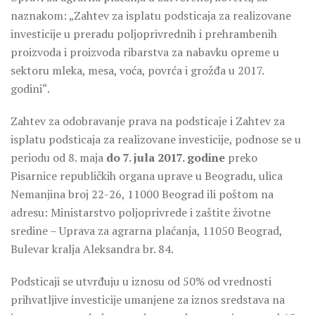
naznakom: „Zahtev za isplatu podsticaja za realizovane
investicije u preradu poljoprivrednih i prehrambenih
proizvoda i proizvoda ribarstva za nabavku opreme u
sektoru mleka, mesa, voća, povrća i grožđa u 2017.
godini“.
Zahtev za odobravanje prava na podsticaje i Zahtev za
isplatu podsticaja za realizovane investicije, podnose se u
periodu od 8. maja
do 7. jula 2017. godine
preko
Pisarnice republičkih organa uprave u Beogradu, ulica
Nemanjina broj 22-26, 11000 Beograd ili poštom na
adresu: Ministarstvo poljoprivrede i zaštite životne
sredine – Uprava za agrarna plaćanja, 11050 Beograd,
Bulevar kralja Aleksandra br. 84.
Podsticaji se utvrđuju u iznosu od 50% od vrednosti
prihvatljive investicije umanjene za iznos sredstava na