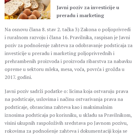
Javni poziv za investicije u
preradu i marketing
Na osnovu člana 8. stav 2. tačka 3) Zakona o poljoprivredi
i ruralnom razvoju i člana 16. Pravilnika, raspisan je Javni
poziv za podnošenje zahteva za odobravanje podsticaja za
investicije u preradu i marketing poljoprivrednih i
prehrambenih proizvoda i proizvoda ribarstva za nabavku
opreme u sektoru mleka, mesa, voća, povrća i grožđa u
2017. godini.
Javni poziv sadrži podatke o: licima koja ostvaruju prava
na podsticaje, uslovima i načinu ostvarivanja prava na
podsticaje, obrascima zahteva kao i maksimalnim
iznosima podsticaja po korisniku, u skladu sa Pravilnikom,
visini ukupnih raspoloživih sredstava po Javnom pozivu,
rokovima za podnošenje zahteva i dokumentaciji koja se