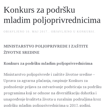
Konkurs za podršku
mladim poljoprivrednicima
OBJAVLJENO
10. MAJ 2017.
. OBJAVLJENO U
KONKURSI
.
MINISTARSTVO POLJOPRIVREDE I ZAŠTITE
ŽIVOTNE SREDINE
Konkurs za podršku mladim poljoprivrednicima
Ministarstvo poljoprivrede i zaštite životne sredine –
Uprava za agrarna plaćanja, raspisuje Konkurs za
podnošenje prijava za ostvarivanje podsticaja za podršku
programima koji se odnose na diversifikaciju dohotka i
unapređenje kvaliteta života u ruralnim područjima kroz
podršku mladim poljoprivrednicima u 2017. godini.