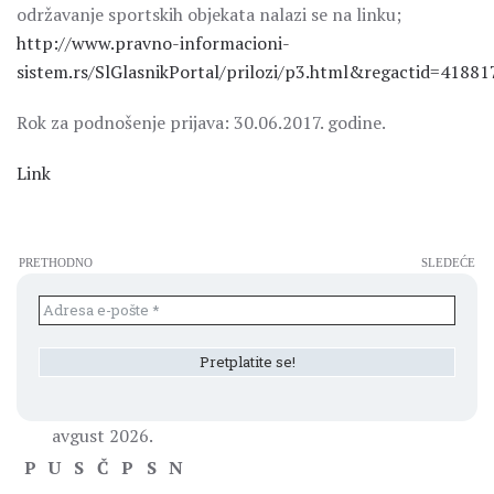
održavanje sportskih objekata nalazi se na linku;
http://www.pravno-informacioni-
sistem.rs/SlGlasnikPortal/prilozi/p3.html&regactid=418
Rok za podnošenje prijava: 30.06.2017. godine.
Link
PRETHODNO
SLEDEĆE
avgust 2026.
P
U
S
Č
P
S
N