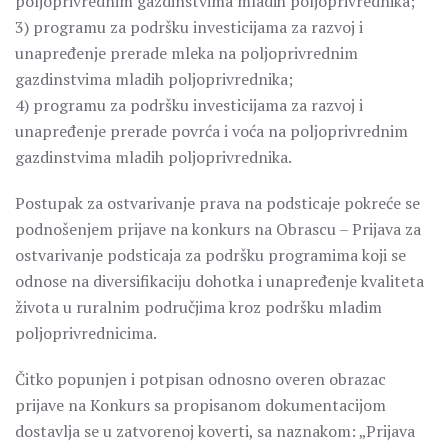
poljoprivrednim gazdinstvima mladih poljoprivrednika;
3) programu za podršku investicijama za razvoj i
unapređenje prerade mleka na poljoprivrednim
gazdinstvima mladih poljoprivrednika;
4) programu za podršku investicijama za razvoj i
unapređenje prerade povrća i voća na poljoprivrednim
gazdinstvima mladih poljoprivrednika.
Postupak za ostvarivanje prava na podsticaje pokreće se
podnošenjem prijave na konkurs na Obrascu – Prijava za
ostvarivanje podsticaja za podršku programima koji se
odnose na diversifikaciju dohotka i unapređenje kvaliteta
života u ruralnim područjima kroz podršku mladim
poljoprivrednicima.
Čitko popunjen i potpisan odnosno overen obrazac
prijave na Konkurs sa propisanom dokumentacijom
dostavlja se u zatvorenoj koverti, sa naznakom: „Prijava