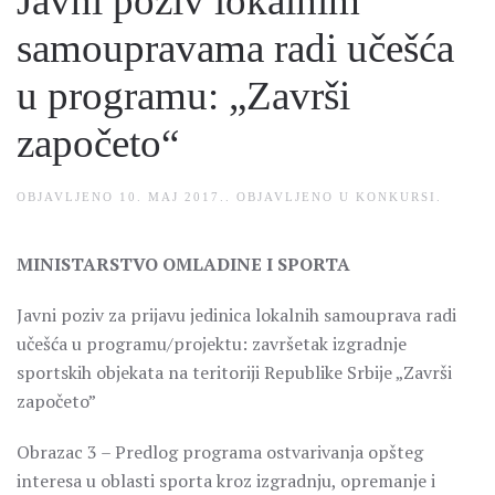
Javni poziv lokalnim
samoupravama radi učešća
u programu: „Završi
započeto“
OBJAVLJENO
10. MAJ 2017.
. OBJAVLJENO U
KONKURSI
.
MINISTARSTVO OMLADINE I SPORTA
Javni poziv za prijavu jedinica lokalnih samouprava radi
učešća u programu/projektu: završetak izgradnje
sportskih objekata na teritoriji Republike Srbije „Završi
započeto”
Obrazac 3 – Predlog programa ostvarivanja opšteg
interesa u oblasti sporta kroz izgradnju, opremanje i