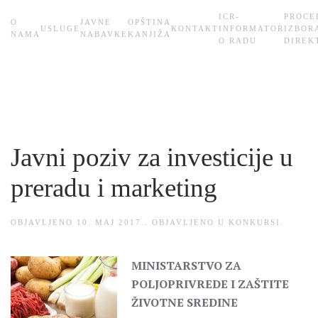
ICR-
PROCE
О
JAVNE
OPŠTINA
USLUGE
KONTAKT
INFORMATOR
IZBOR
Skip
NAMA
NABAVKE
KANJIŽA
O RADU
DIREK
to
main
content
Javni poziv za investicije u
preradu i marketing
OBJAVLJENO
10. MAJ 2017.
. OBJAVLJENO U
KONKURSI
.
MINISTARSTVO ZA
POLJOPRIVREDE I ZAŠTITE
ŽIVOTNE SREDINE