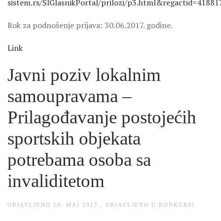
sistem.rs/SlGlasnikPortal/prilozi/p3.html&regactid=418
Rok za podnošenje prijava: 30.06.2017. godine.
Link
Javni poziv lokalnim
samoupravama –
Prilagođavanje postojećih
sportskih objekata
potrebama osoba sa
invaliditetom
OBJAVLJENO
10. MAJ 2017.
. OBJAVLJENO U
KONKURSI
.