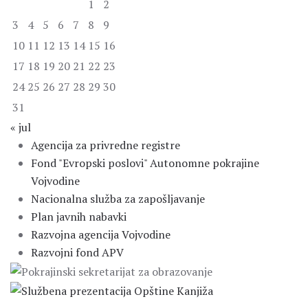
1
2
3
4
5
6
7
8
9
10
11
12
13
14
15
16
17
18
19
20
21
22
23
24
25
26
27
28
29
30
31
« jul
Agencija za privredne registre
Fond "Evropski poslovi" Autonomne pokrajine
Vojvodine
Nacionalna služba za zapošljavanje
Plan javnih nabavki
Razvojna agencija Vojvodine
Razvojni fond APV