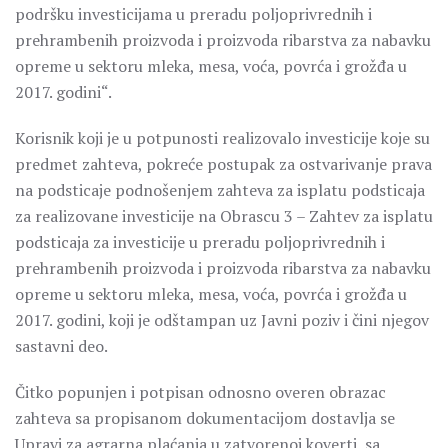
podršku investicijama u preradu poljoprivrednih i
prehrambenih proizvoda i proizvoda ribarstva za nabavku
opreme u sektoru mleka, mesa, voća, povrća i grožđa u
2017. godini“.
Korisnik koji je u potpunosti realizovalo investicije koje su
predmet zahteva, pokreće postupak za ostvarivanje prava
na podsticaje podnošenjem zahteva za isplatu podsticaja
za realizovane investicije na Obrascu 3 – Zahtev za isplatu
podsticaja za investicije u preradu poljoprivrednih i
prehrambenih proizvoda i proizvoda ribarstva za nabavku
opreme u sektoru mleka, mesa, voća, povrća i grožđa u
2017. godini, koji je odštampan uz Javni poziv i čini njegov
sastavni deo.
Čitko popunjen i potpisan odnosno overen obrazac
zahteva sa propisanom dokumentacijom dostavlja se
Upravi za agrarna plaćanja u zatvorenoj koverti, sa