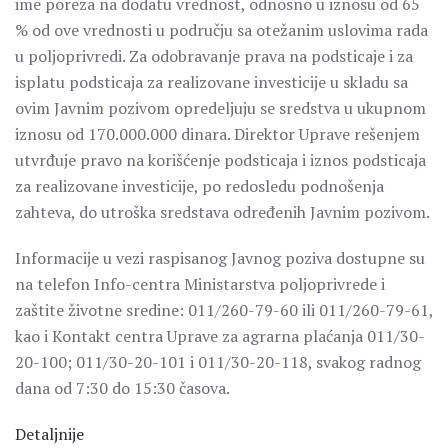
ime poreza na dodatu vrednost, odnosno u iznosu od 65
% od ove vrednosti u području sa otežanim uslovima rada
u poljoprivredi. Za odobravanje prava na podsticaje i za
isplatu podsticaja za realizovane investicije u skladu sa
ovim Javnim pozivom opredeljuju se sredstva u ukupnom
iznosu od 170.000.000 dinara. Direktor Uprave rešenjem
utvrđuje pravo na korišćenje podsticaja i iznos podsticaja
za realizovane investicije, po redosledu podnošenja
zahteva, do utroška sredstava određenih Javnim pozivom.
Informacije u vezi raspisanog Javnog poziva dostupne su
na telefon Info-centra Ministarstva poljoprivrede i
zaštite životne sredine: 011/260-79-60 ili 011/260-79-61,
kao i Kontakt centra Uprave za agrarna plaćanja 011/30-
20-100; 011/30-20-101 i 011/30-20-118, svakog radnog
dana od 7:30 do 15:30 časova.
Detaljnije