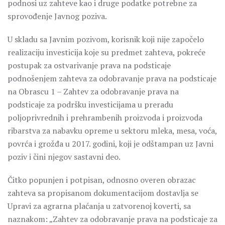
podnosi uz zahteve kao i druge podatke potrebne za
sprovođenje Javnog poziva.
U skladu sa Javnim pozivom, korisnik koji nije započelo
realizaciju investicija koje su predmet zahteva, pokreće
postupak za ostvarivanje prava na podsticaje
podnošenjem zahteva za odobravanje prava na podsticaje
na Obrascu 1 – Zahtev za odobravanje prava na
podsticaje za podršku investicijama u preradu
poljoprivrednih i prehrambenih proizvoda i proizvoda
ribarstva za nabavku opreme u sektoru mleka, mesa, voća,
povrća i grožđa u 2017. godini, koji je odštampan uz Javni
poziv i čini njegov sastavni deo.
Čitko popunjen i potpisan, odnosno overen obrazac
zahteva sa propisanom dokumentacijom dostavlja se
Upravi za agrarna plaćanja u zatvorenoj koverti, sa
naznakom: „Zahtev za odobravanje prava na podsticaje za