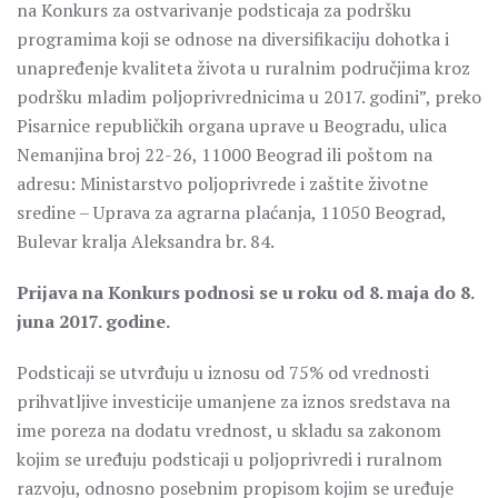
na Konkurs za ostvarivanje podsticaja za podršku
programima koji se odnose na diversifikaciju dohotka i
unapređenje kvaliteta života u ruralnim područjima kroz
podršku mladim poljoprivrednicima u 2017. godini”, preko
Pisarnice republičkih organa uprave u Beogradu, ulica
Nemanjina broj 22-26, 11000 Beograd ili poštom na
adresu: Ministarstvo poljoprivrede i zaštite životne
sredine – Uprava za agrarna plaćanja, 11050 Beograd,
Bulevar kralja Aleksandra br. 84.
Prijava na Konkurs podnosi se u roku od 8. maja do 8.
juna 2017. godine.
Podsticaji se utvrđuju u iznosu od 75% od vrednosti
prihvatljive investicije umanjene za iznos sredstava na
ime poreza na dodatu vrednost, u skladu sa zakonom
kojim se uređuju podsticaji u poljoprivredi i ruralnom
razvoju, odnosno posebnim propisom kojim se uređuje