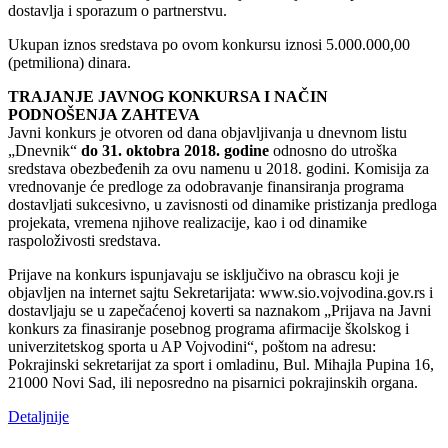
dostavlja i sporazum o partnerstvu.
Ukupan iznos sredstava po ovom konkursu iznosi 5.000.000,00
(petmiliona) dinara.
TRAJANJE JAVNOG KONKURSA I NAČIN
PODNOŠENJA ZAHTEVA
Javni konkurs je otvoren od dana objavljivanja u dnevnom listu
„Dnevnik“
do 31. oktobra 2018. godine
odnosno do utroška
sredstava obezbeđenih za ovu namenu u 2018. godini. Komisija za
vrednovanje će predloge za odobravanje finansiranja programa
dostavljati sukcesivno, u zavisnosti od dinamike pristizanja predloga
projekata, vremena njihove realizacije, kao i od dinamike
raspoloživosti sredstava.
Prijave na konkurs ispunjavaju se isključivo na obrascu koji je
objavljen na internet sajtu Sekretarijata: www.sio.vojvodina.gov.rs i
dostavljaju se u zapečaćenoj koverti sa naznakom „Prijava na Javni
konkurs za finasiranje posebnog programa afirmacije školskog i
univerzitetskog sporta u AP Vojvodini“, poštom na adresu:
Pokrajinski sekretarijat za sport i omladinu, Bul. Mihajla Pupina 16,
21000 Novi Sad, ili neposredno na pisarnici pokrajinskih organa.
Detaljnije