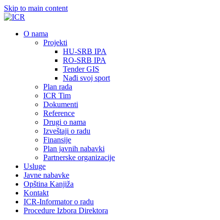
Skip to main content
О nama
Projekti
HU-SRB IPA
RO-SRB IPA
Tender GIS
Nađi svoj sport
Plan rada
ICR Tim
Dokumenti
Reference
Drugi o nama
Izveštaji o radu
Finansije
Plan javnih nabavki
Partnerske organizacije
Usluge
Javne nabavke
Opština Kanjiža
Kontakt
ICR-Informator o radu
Procedure Izbora Direktora