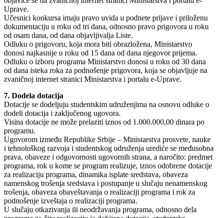
objaviće se na zvaničnoj internet stranici Ministarstva i portalu e-
Uprave.
Učesnici konkursa imaju pravo uvida u podnete prijave i priloženu
dokumentaciju u roku od tri dana, odnosno pravo prigovora u roku
od osam dana, od dana objavljivalja Liste.
Odluku o prigovoru, koja mora biti obrazložena, Ministarstvo
donosi najkasnije u roku od 15 dana od dana njegovor prijema.
Odluku o izboru programa Ministarstvo donosi u roku od 30 dana
od dana isteka roka za podnošenje prigovora, koja se objavljuje na
zvaničnoj internet stranici Ministarstva i portalu e-Uprave.
7. Dodela dotacija
Dotacije se dodeljuju studentskim udruženjima na osnovu odluke o
dodeli dotacija i zaključenog ugovora.
Visina dotacije ne može prelaziti iznos od 1.000.000,00 dinara po
programu.
Ugovorom između Republike Srbije – Ministarstva prosvete, nauke
i tehnološkog razvoja i studentskog udruženja urediće se međusobna
prava, obaveze i odgovornosti ugovornih strana, a naročito: predmet
programa, rok u kome se program realizuje, iznos odobrene dotacije
za realizaciju programa, dinamika isplate sredstava, obaveza
namenskog trošenja sredstava i postupanje u slučaju nenamenskog
trošenja, obaveza obaveštavanja o realizaciji programa i rok za
podnošenje izveštaja o realizaciji programa.
U slučaju otkazivanja ili neodržavanja programa, odnosno dela