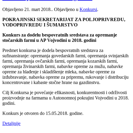
Objavljeno
21. mart 2018.
. Objavljeno u
Konkursi
.
POKRAJINSKI SEKRETARIJAT ZA POLJOPRIVREDU,
VODOPRIVREDU I ŠUMARSTVO
Konkurs za dodelu bespovratnih sredstava za opremanje
stočarskih farmi u AP Vojvodini u 2018. godini
Predmet konkursa je dodela bespovratnih sredstava za
sufinansiranje: opremanja govedarskih farmi, opremanja svinjarskih
farmi, opremanja ovčarskih farmi, opremanja kozarskih farmi,
opremanja živinarskih farmi, nabavke opreme za mužu, nabavke
opreme za hlađenje i skladištenje mleka, nabavke opreme za
izđubravanje, nabavka opreme za pripremu, rukovanje i distribuciju
koncentrovane i kabaste stočne hrane na gazdinstvu.
Cilj Konkursa je povećanje efikasnosti, konkurentnosti i održivosti
proizvodnje na farmama u Autonomnoj pokrajini Vojvodini u 2018.
godini.
Konkurs je otvoren do 15.05.2018. godine.
Detaljnije