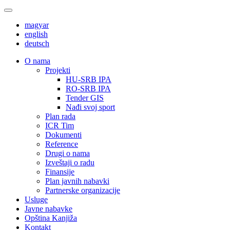
magyar
english
deutsch
О nama
Projekti
HU-SRB IPA
RO-SRB IPA
Tender GIS
Nađi svoj sport
Plan rada
ICR Tim
Dokumenti
Reference
Drugi o nama
Izveštaji o radu
Finansije
Plan javnih nabavki
Partnerske organizacije
Usluge
Javne nabavke
Opština Kanjiža
Kontakt