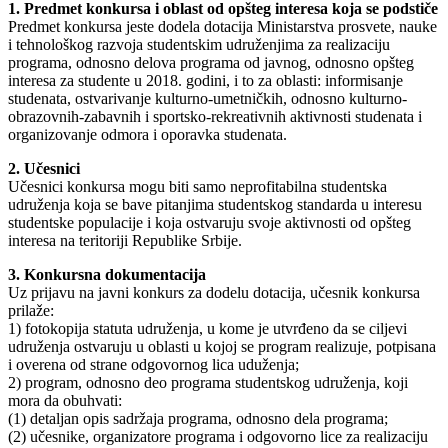
1. Predmet konkursa i oblast od opšteg interesa koja se podstiče
Predmet konkursa jeste dodela dotacija Ministarstva prosvete, nauke
i tehnološkog razvoja studentskim udruženjima za realizaciju
programa, odnosno delova programa od javnog, odnosno opšteg
interesa za studente u 2018. godini, i to za oblasti: informisanje
studenata, ostvarivanje kulturno-umetničkih, odnosno kulturno-
obrazovnih-zabavnih i sportsko-rekreativnih aktivnosti studenata i
organizovanje odmora i oporavka studenata.
2. Učesnici
Učesnici konkursa mogu biti samo neprofitabilna studentska
udruženja koja se bave pitanjima studentskog standarda u interesu
studentske populacije i koja ostvaruju svoje aktivnosti od opšteg
interesa na teritoriji Republike Srbije.
3. Konkursna dokumentacija
Uz prijavu na javni konkurs za dodelu dotacija, učesnik konkursa
prilaže:
1) fotokopija statuta udruženja, u kome je utvrđeno da se ciljevi
udruženja ostvaruju u oblasti u kojoj se program realizuje, potpisana
i overena od strane odgovornog lica uduženja;
2) program, odnosno deo programa studentskog udruženja, koji
mora da obuhvati:
(1) detaljan opis sadržaja programa, odnosno dela programa;
(2) učesnike, organizatore programa i odgovorno lice za realizaciju