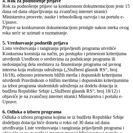
4. Rok za podnošenje prijave
Rok za podnošenje prijave sa konkursnom dokumentacijom jeste 15
dana od dana objavljivanja na zvaničnoj internet stranici
Ministarstva prosvete, nauke i tehnološkog razvoja i na portalu e-
Uprave.
Prijave sa konkursnom dokumentacijom pristigle nakon isteka ovog
roka neće se uzimati u razmatranje.
5. Vrednovanje podnetih prijava
Listu vrednovanja i rangiranja prijavljenih programa utvrdiće
Konkursna komisija na način, po postupku i primenom kriterijuma
utvrđenih Uredbom o sredstvima za podsticanje programa ili
nedostajućeg dela sredstava za finansiranje programa od javnog
interesa koja realizuju udruženja („Službeni glasnik RS“, broj
16/18), odnosno primenom bližih merila i dopunskih kriterijuma
utvrđenih Pravilnikom o bližim merilima i dopunskim kriterijumima
za izbor programa studentskih udruženja za dodelu dotacija iz
budžeta Republike Srbije („Službeni glasnik RS“, broj 18/12) i
objaviće je na zvaničnoj internet stranici Ministarstva i portalu e-
Uprave.
6. Odluka o izboru programa
Odluka o izboru programa kojima se iz budžeta Republike Srbije
dodeljuju dotacija biće doneta u roku od 30 dana od dana
utvrđivanja Liste vrednovanja i rangiranja prijavljenih programa i