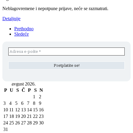
Neblagovremene i nepotpune prijave, neće se razmatrati.
Detaljnije
Prethodno
Sledeće
avgust 2026.
P
U
S
Č
P
S
N
1
2
3
4
5
6
7
8
9
10
11
12
13
14
15
16
17
18
19
20
21
22
23
24
25
26
27
28
29
30
31