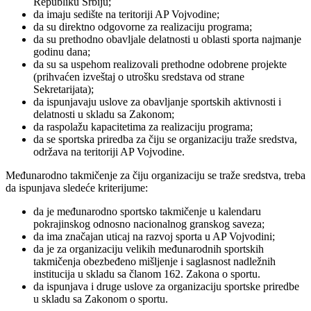
Republiku Srbiju;
da imaju sedište na teritoriji AP Vojvodine;
da su direktno odgovorne za realizaciju programa;
da su prethodno obavljale delatnosti u oblasti sporta najmanje
godinu dana;
da su sa uspehom realizovali prethodne odobrene projekte
(prihvaćen izveštaj o utrošku sredstava od strane
Sekretarijata);
da ispunjavaju uslove za obavljanje sportskih aktivnosti i
delatnosti u skladu sa Zakonom;
da raspolažu kapacitetima za realizaciju programa;
da se sportska priredba za čiju se organizaciju traže sredstva,
održava na teritoriji AP Vojvodine.
Međunarodno takmičenje za čiju organizaciju se traže sredstva, treba
da ispunjava sledeće kriterijume:
da je međunarodno sportsko takmičenje u kalendaru
pokrajinskog odnosno nacionalnog granskog saveza;
da ima značajan uticaj na razvoj sporta u AP Vojvodini;
da je za organizaciju velikih međunarodnih sportskih
takmičenja obezbeđeno mišljenje i saglasnost nadležnih
institucija u skladu sa članom 162. Zakona o sportu.
da ispunjava i druge uslove za organizaciju sportske priredbe
u skladu sa Zakonom o sportu.