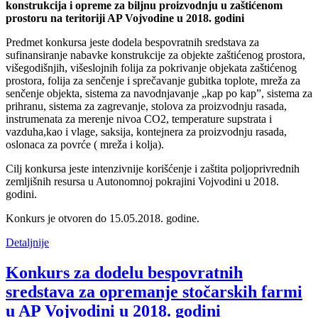
konstrukcija i opreme za biljnu proizvodnju u zaštićenom
prostoru na teritoriji AP Vojvodine u 2018. godini
Predmet konkursa jeste dodela bespovratnih sredstava za
sufinansiranje nabavke konstrukcije za objekte zaštićenog prostora,
višegodišnjih, višeslojnih folija za pokrivanje objekata zaštićenog
prostora, folija za senčenje i sprečavanje gubitka toplote, mreža za
senčenje objekta, sistema za navodnjavanje „kap po kap”, sistema za
prihranu, sistema za zagrevanje, stolova za proizvodnju rasada,
instrumenata za merenje nivoa CO2, temperature supstrata i
vazduha,kao i vlage, saksija, kontejnera za proizvodnju rasada,
oslonaca za povrće ( mreža i kolja).
Cilj konkursa jeste intenzivnije korišćenje i zaštita poljoprivrednih
zemljišnih resursa u Autonomnoj pokrajini Vojvodini u 2018.
godini.
Konkurs je otvoren do 15.05.2018. godine.
Detaljnije
Konkurs za dodelu bespovratnih
sredstava za opremanje stočarskih farmi
u AP Vojvodini u 2018. godini