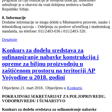
programa za čiju realizaciju je dobijena dotacija, studentsko
udruženje je u obavezi da vrati dobijena sredstva u budžet
Republike Srbije.
8. Informacije
Dodatne informacije se mogu dobiti u Ministarstvu prosvete, nauke i
tehnološkog razvoja – Odeljenju za poslove učeničkog i studentskog
standarda, na telefone: 011/2403-036 i 011/2403-320.
Detaljnije
Konkurs za dodelu sredstava za
sufinansiranje nabavke konstrukcija i
opreme za biljnu proizvodnju u
zaštićenom prostoru na teritoriji AP
Vojvodine u 2018. godini
Objavljeno
21. mart 2018.
. Objavljeno u
Konkursi
.
POKRAJINSKI SEKRETARIJAT ZA POLJOPRIVREDU,
VODOPRIVREDU I ŠUMARSTVO
Konkurs za dodelu sredstava za sufinansiranje nabavke