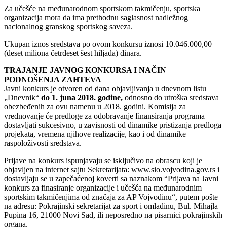
Za učešće na međunarodnom sportskom takmičenju, sportska
organizacija mora da ima prethodnu saglasnost nadležnog
nacionalnog granskog sportskog saveza.
Ukupan iznos sredstava po ovom konkursu iznosi 10.046.000,00
(deset miliona četrdeset šest hiljada) dinara.
TRAJANJE JAVNOG KONKURSA I NAČIN
PODNOŠENJA ZAHTEVA
Javni konkurs je otvoren od dana objavljivanja u dnevnom listu
„Dnevnik“
do 1. juna 2018. godine,
odnosno do utroška sredstava
obezbeđenih za ovu namenu u 2018. godini. Komisija za
vrednovanje će predloge za odobravanje finansiranja programa
dostavljati sukcesivno, u zavisnosti od dinamike pristizanja predloga
projekata, vremena njihove realizacije, kao i od dinamike
raspoloživosti sredstava.
Prijave na konkurs ispunjavaju se isključivo na obrascu koji je
objavljen na internet sajtu Sekretarijata: www.sio.vojvodina.gov.rs i
dostavljaju se u zapečaćenoj koverti sa naznakom “Prijava na Javni
konkurs za finasiranje organizacije i učešća na međunarodnim
sportskim takmičenjima od značaja za AP Vojvodinu“, putem pošte
na adresu: Pokrajinski sekretarijat za sport i omladinu, Bul. Mihajla
Pupina 16, 21000 Novi Sad, ili neposredno na pisarnici pokrajinskih
organa.