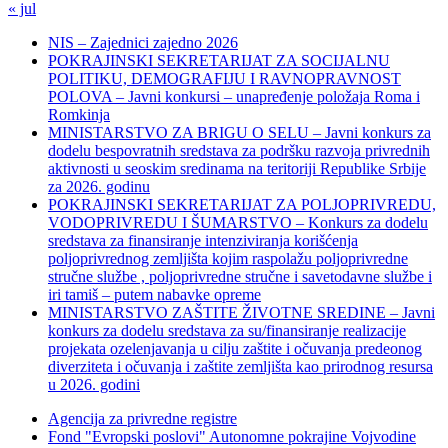
« jul
NIS – Zajednici zajedno 2026
POKRAJINSKI SEKRETARIJAT ZA SOCIJALNU
POLITIKU, DEMOGRAFIJU I RAVNOPRAVNOST
POLOVA – Javni konkursi – unapređenje položaja Roma i
Romkinja
MINISTARSTVO ZA BRIGU O SELU – Javni konkurs za
dodelu bespovratnih sredstava za podršku razvoja privrednih
aktivnosti u seoskim sredinama na teritoriji Republike Srbije
za 2026. godinu
POKRAJINSKI SEKRETARIJAT ZA POLJOPRIVREDU,
VODOPRIVREDU I ŠUMARSTVO – Konkurs za dodelu
sredstava za finansiranje intenziviranja korišćenja
poljoprivrednog zemljišta kojim raspolažu poljoprivredne
stručne službe , poljoprivredne stručne i savetodavne službe i
iri tamiš ‒ putem nabavke opreme
MINISTARSTVO ZAŠTITE ŽIVOTNE SREDINE – Javni
konkurs za dodelu sredstava za su/finansiranje realizacije
projekata ozelenjavanja u cilju zaštite i očuvanja predeonog
diverziteta i očuvanja i zaštite zemljišta kao prirodnog resursa
u 2026. godini
Agencija za privredne registre
Fond "Evropski poslovi" Autonomne pokrajine Vojvodine