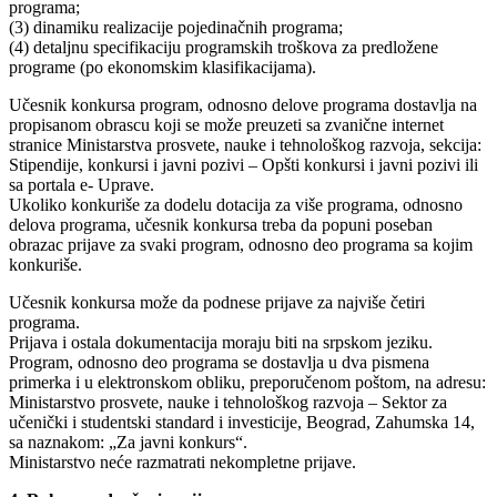
programa;
(3) dinamiku realizacije pojedinačnih programa;
(4) detaljnu specifikaciju programskih troškova za predložene
programe (po ekonomskim klasifikacijama).
Učesnik konkursa program, odnosno delove programa dostavlja na
propisanom obrascu koji se može preuzeti sa zvanične internet
stranice Ministarstva prosvete, nauke i tehnološkog razvoja, sekcija:
Stipendije, konkursi i javni pozivi – Opšti konkursi i javni pozivi ili
sa portala e- Uprave.
Ukoliko konkuriše za dodelu dotacija za više programa, odnosno
delova programa, učesnik konkursa treba da popuni poseban
obrazac prijave za svaki program, odnosno deo programa sa kojim
konkuriše.
Učesnik konkursa može da podnese prijave za najviše četiri
programa.
Prijava i ostala dokumentacija moraju biti na srpskom jeziku.
Program, odnosno deo programa se dostavlja u dva pismena
primerka i u elektronskom obliku, preporučenom poštom, na adresu:
Ministarstvo prosvete, nauke i tehnološkog razvoja – Sektor za
učenički i studentski standard i investicije, Beograd, Zahumska 14,
sa naznakom: „Za javni konkurs“.
Ministarstvo neće razmatrati nekompletne prijave.