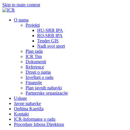
Skip to main content
О nama
Projekti
HU-SRB IPA
RO-SRB IPA
Tender GIS
Nađi svoj sport
Plan rada
ICR Tim
Dokumenti
Reference
Drugi o nama
Izveštaji o radu
Finansije
Plan javnih nabavki
Partnerske organizacije
Usluge
Javne nabavke
Opština Kanjiža
Kontakt
ICR-Informator o radu
Procedure Izbora Direktora