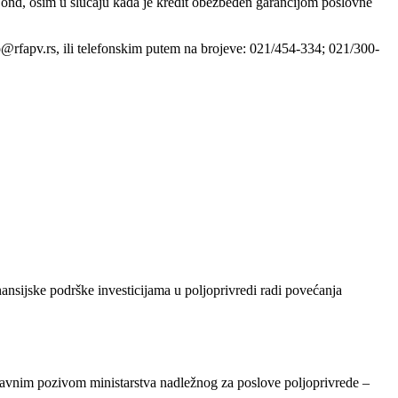
Fond, osim u slučaju kada je kredit obezbeđen garancijom poslovne
o@rfapv.rs, ili telefonskim putem na brojeve: 021/454-334; 021/300-
sijske podrške investicijama u poljoprivredi radi povećanja
 javnim pozivom ministarstva nadležnog za poslove poljoprivrede –