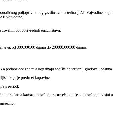
orodičnog poljoprivrednog gazdinstva na teritoriji AP Vojvodine, koji 
ji AP Vojvodine.
strovanih poljoprivrednih gazdinstava.
zahteva, od 300.000,00 dinara do 20.000.000,00 dinara;
odnosioce zahteva koji imaju sedište na teritoriji gradova i opština 
jišta koje je predmet kupovine;
grejs period;
aća interkalarna kamata mesečno, tromesečno ili šestomesečno, u visini
tomesečno;