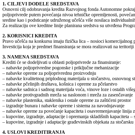
1. CILJEVI DODELE SREDSTAVA
Osnovni cilj odobravanja kredita Razvojnog fonda Autonomne pokrajin
poljoprivrede putem povećanja nivoa tehničke opremljenosti, povećanja
sredine kao i podsticanje udruženog učešća više nosilaca individualnih 
Za realizaciju ove kreditne linije planirana sredstva su utvrđena Pro
2. KORISNICI KREDITA
Pravo učešća na konkursu imaju fizička lica – nosioci komercijalnog p
Investicija koja je predmet finansiranja se mora realizovati na teritori
3. NAMENA SREDSTAVA
Krediti će se dodeljivati u oblasti poljoprivrede za finansiranje:
– nabavke poljoprivredne pogonske i priključne mehanizacije
– nabavke opreme za poljoprivrednu proizvodnju
– nabavke kvalitetnog priplodnog materijala u stočarstvu, osnovnog st
– nabavke pčelinjih društava, košnica i opreme za pčelarstvo
– nabavke sadnica i sadnog materijala voća, vinove loze i ostalih vi
– nabavke protivgradnih mreža sa naslonom i mreža za zasenčavanje
– nabavke plastenika, staklenika i ostale opreme za zaštićeni prostor
– izgradnje bunara i nabavke opreme i sistema za navodnjavanje
– nabavke opreme za povećanje kapaciteta i osavremenjavanje linija 
– kupovine, izgradnje, adaptacije i opremanja skladišnih kapaciteta – 
– kupovine, izgradnje i adaptacije građevinskih objekata za stočarsku p
4. USLOVI KREDITIRANJA