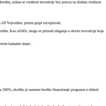
redita, uzima se vrednost investicije bez poreza na dodatu vrednost
a AP Vojvodine, prema grupi razvijenosti:
edita. Kao učešće, mogu se priznati ulaganja u okviru investicije koja
vorene kamatne stope;
ita 200%, ukoliko je namena kredita finansiranje programa u oblasti