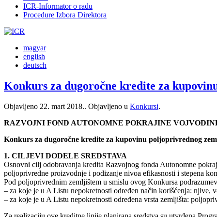
ICR-Informator o radu
Procedure Izbora Direktora
magyar
english
deutsch
Konkurs za dugoročne kredite za kupovinu
Objavljeno
22. mart 2018.
. Objavljeno u
Konkursi
.
RAZVOJNI FOND AUTONOMNE POKRAJINE VOJVODINE d.
Konkurs za dugoročne kredite za kupovinu poljoprivrednog zeml
1. CILJEVI DODELE SREDSTAVA
Osnovni cilj odobravanja kredita Razvojnog fonda Autonomne pokrajine
poljoprivredne proizvodnje i podizanje nivoa efikasnosti i stepena ko
Pod poljoprivrednim zemljištem u smislu ovog Konkursa podrazumeva
– za koje je u A Listu nepokretnosti određen način korišćenja: njive, voć
– za koje je u A Listu nepokretnosti određena vrsta zemljišta: poljopri
Za realizaciju ove kreditne linije planirana sredstva su utvrđena Pro