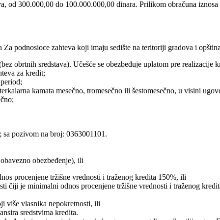
a, od 300.000,00 do 100.000.000,00 dinara. Prilikom obračuna iznosa k
a podnosioce zahteva koji imaju sedište na teritoriji gradova i opštin
bez obrtnih sredstava). Učešće se obezbeđuje uplatom pre realizacije kr
teva za kredit;
 period;
interkalarna kamata mesečno, tromesečno ili šestomesečno, u visini ugo
ečno;
; sa pozivom na broj: 0363001101.
 obavezno obezbeđenje), ili
nos procenjene tržišne vrednosti i traženog kredita 150%, ili
ti čiji je minimalni odnos procenjene tržišne vrednosti i traženog kred
više vlasnika nepokretnosti, ili
nsira sredstvima kredita.