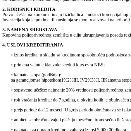
2. KORISNICI KREDITA
Pravo učešća na konkursu imaju fizička lica – nosioci komercijalnog p
Investicija koja je predmet finansiranja se mora realizovati na teritori
3. NAMENA SREDSTAVA
Kupovina poljoprivrednog zemljišta u cilju ukrupnjavanja poseda regi
4. USLOVI KREDITIRANJA
• iznos kredita: u skladu sa kreditnom sposobnošću podnosioca 
• primena valutne klauzule: srednji kurs evra NBS;
• kamatna stopa (godišnja):
sa garancijomsa hipotekom1%2%III, IV2%3%I, IIKamatna stopaZa p
• sopstveno učešće: najmanje 20% vrednosti poljoprivrednog zeml
• rok vraćanja kredita: do 7 godina, u okviru kojih je obuhvaćen 
• grejs period: do 12 meseci. U grejs periodu obračunava se i pl
• anuiteti se obračunavaju i plaćaju mesečno, tromesečno ili šes
• naknada: za obradu kreditnog zahteva iznosi 5.000,00 dinara.