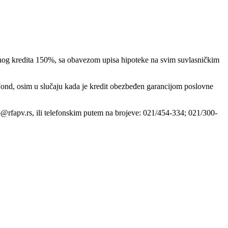
aženog kredita 150%, sa obavezom upisa hipoteke na svim suvlasničkim
Fond, osim u slučaju kada je kredit obezbeđen garancijom poslovne
o@rfapv.rs, ili telefonskim putem na brojeve: 021/454-334; 021/300-