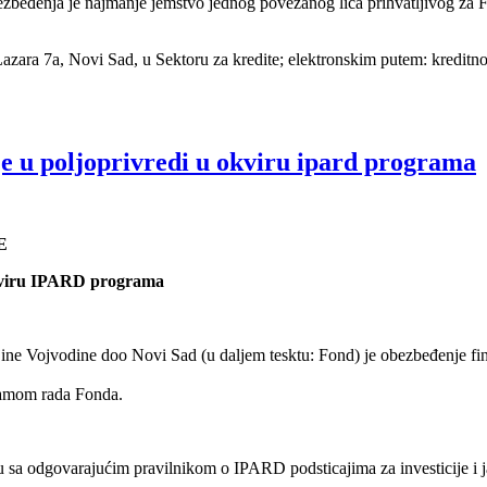
ezbeđenja je najmanje jemstvo jednog povezanog lica prihvatljivog za 
Lazara 7a, Novi Sad, u Sektoru za kredite; elektronskim putem: kreditn
je u poljoprivredi u okviru ipard programa
E
 okviru IPARD programa
e Vojvodine doo Novi Sad (u daljem tesktu: Fond) je obezbeđenje finan
.
gramom rada Fonda.
du sa odgovarajućim pravilnikom o IPARD podsticajima za investicije i