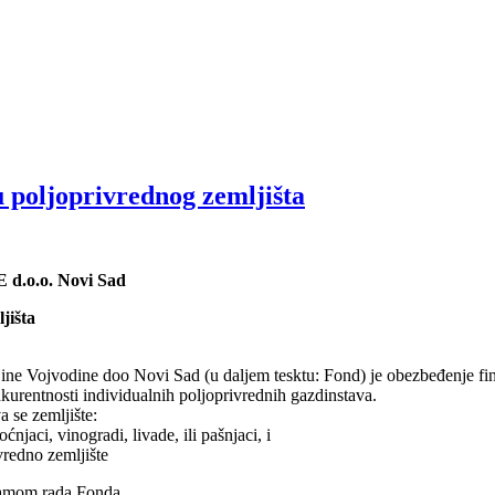
 poljoprivrednog zemljišta
o.o. Novi Sad
jišta
 Vojvodine doo Novi Sad (u daljem tesktu: Fond) je obezbeđenje finans
nkurentnosti individualnih poljoprivrednih gazdinstava.
 se zemljište:
njaci, vinogradi, livade, ili pašnjaci, i
vredno zemljište
gramom rada Fonda.