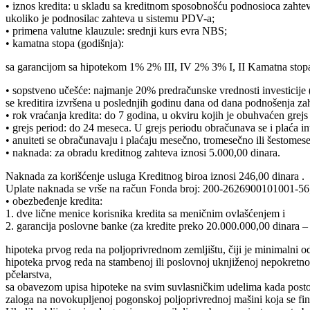
• iznos kredita: u skladu sa kreditnom sposobnošću podnosioca zahtev
ukoliko je podnosilac zahteva u sistemu PDV-a;
• primena valutne klauzule: srednji kurs evra NBS;
• kamatna stopa (godišnja):
sa garancijom sa hipotekom 1% 2% III, IV 2% 3% I, II Kamatna stopa Z
• sopstveno učešće: najmanje 20% predračunske vrednosti investicije (
se kreditira izvršena u poslednjih godinu dana od dana podnošenja zah
• rok vraćanja kredita: do 7 godina, u okviru kojih je obuhvaćen grejs
• grejs period: do 24 meseca. U grejs periodu obračunava se i plaća 
• anuiteti se obračunavaju i plaćaju mesečno, tromesečno ili šestomes
• naknada: za obradu kreditnog zahteva iznosi 5.000,00 dinara.
Naknada za korišćenje usluga Kreditnog biroa iznosi 246,00 dinara .
Uplate naknada se vrše na račun Fonda broj: 200-2626900101001-56
• obezbeđenje kredita:
1. dve lične menice korisnika kredita sa meničnim ovlašćenjem i
2. garancija poslovne banke (za kredite preko 20.000.000,00 dinara –
hipoteka prvog reda na poljoprivrednom zemljištu, čiji je minimalni od
hipoteka prvog reda na stambenoj ili poslovnoj uknjiženoj nepokretnos
pčelarstva,
sa obavezom upisa hipoteke na svim suvlasničkim udelima kada postoji 
zaloga na novokupljenoj pogonskoj poljoprivrednoj mašini koja se fina