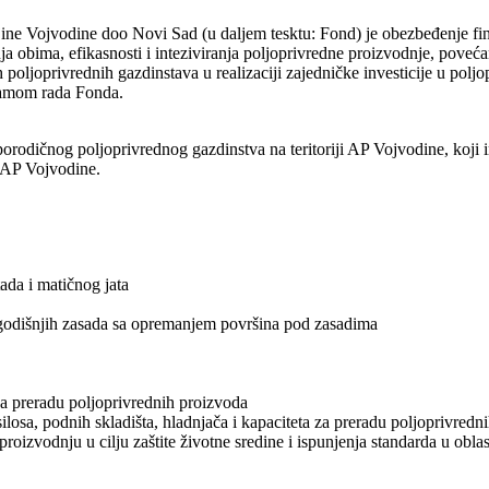
e Vojvodine doo Novi Sad (u daljem tesktu: Fond) je obezbeđenje finan
 obima, efikasnosti i inteziviranja poljoprivredne proizvodnje, povećan
poljoprivrednih gazdinstava u realizaciji zajedničke investicije u poljop
gramom rada Fonda.
orodičnog poljoprivrednog gazdinstva na teritoriji AP Vojvodine, koji 
ji AP Vojvodine.
ada i matičnog jata
šegodišnjih zasada sa opremanjem površina pod zasadima
za preradu poljoprivrednih proizvoda
silosa, podnih skladišta, hladnjača i kapaciteta za preradu poljoprivredn
roizvodnju u cilju zaštite životne sredine i ispunjenja standarda u obla