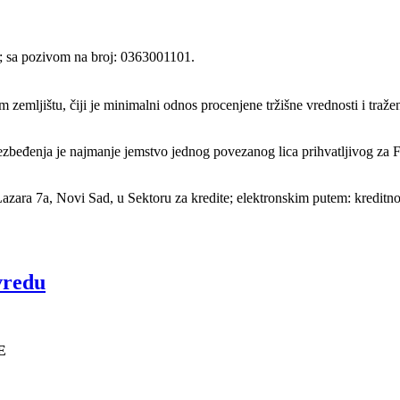
; sa pozivom na broj: 0363001101.
m zemljištu, čiji je minimalni odnos procenjene tržišne vrednosti i tr
ezbeđenja je najmanje jemstvo jednog povezanog lica prihvatljivog za 
Lazara 7a, Novi Sad, u Sektoru za kredite; elektronskim putem: kreditn
vredu
E