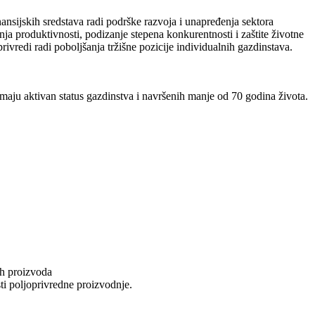
sijskih sredstava radi podrške razvoja i unapređenja sektora
ja produktivnosti, podizanje stepena konkurentnosti i zaštite životne
rivredi radi poboljšanja tržišne pozicije individualnih gazdinstava.
imaju aktivan status gazdinstva i navršenih manje od 70 godina života.
ih proizvoda
sti poljoprivredne proizvodnje.