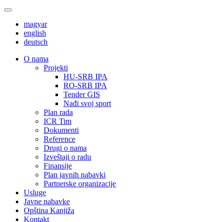
magyar
english
deutsch
О nama
Projekti
HU-SRB IPA
RO-SRB IPA
Tender GIS
Nađi svoj sport
Plan rada
ICR Tim
Dokumenti
Reference
Drugi o nama
Izveštaji o radu
Finansije
Plan javnih nabavki
Partnerske organizacije
Usluge
Javne nabavke
Opština Kanjiža
Kontakt