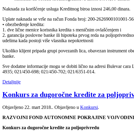
Naknada za korišćenje usluga Kreditnog biroa iznosi 246,00 dinara.
Uplate naknada se vrše na račun Fonda broj: 200-2626900101001-56
• obezbeđenje kredita:
1. dve lične menice korisnika kredita s meničnim ovlašćenjem i
2. garancija poslovne banke ili hipoteka prvog reda na poljoprivredno
udelima kada postoji više vlasnika nepokretnosti
Ukoliko klijent pripada grupi povezanih lica, obavezan instrument ob
banke.
Sve dodatne informacije mogu se dobiti lično na adresi Bulevar cara 
4935; 021/450-698; 021/450-702; 021/6351-014.
Detaljnije
Konkurs za dugoročne kredite za poljopri
Objavljeno
22. mart 2018.
. Objavljeno u
Konkursi
.
RAZVOJNI FOND AUTONOMNE POKRAJINE VOJVODIN
Konkurs za dugoročne kredite za poljoprivredu