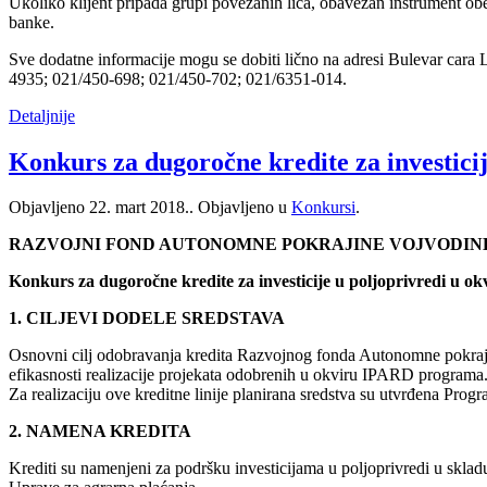
Ukoliko klijent pripada grupi povezanih lica, obavezan instrument ob
banke.
Sve dodatne informacije mogu se dobiti lično na adresi Bulevar cara 
4935; 021/450-698; 021/450-702; 021/6351-014.
Detaljnije
Konkurs za dugoročne kredite za investici
Objavljeno
22. mart 2018.
. Objavljeno u
Konkursi
.
RAZVOJNI FOND AUTONOMNE POKRAJINE VOJVODIN
Konkurs za dugoročne kredite za investicije u poljoprivredi u
1. CILJEVI DODELE SREDSTAVA
Osnovni cilj odobravanja kredita Razvojnog fonda Autonomne pokrajin
efikasnosti realizacije projekata odobrenih u okviru IPARD programa
Za realizaciju ove kreditne linije planirana sredstva su utvrđena Pro
2. NAMENA KREDITA
Krediti su namenjeni za podršku investicijama u poljoprivredi u skla