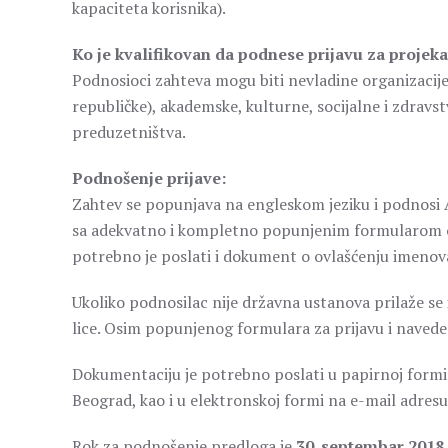
kapaciteta korisnika).
Ko je kvalifikovan da podnese prijavu za projeka
Podnosioci zahteva mogu biti nevladine organizacije,
republičke), akademske, kulturne, socijalne i zdravs
preduzetništva.
Podnošenje prijave:
Zahtev se popunjava na engleskom jeziku i podnosi 
sa adekvatno i kompletno popunjenim formularom ov
potrebno je poslati i dokument o ovlašćenju imeno
Ukoliko podnosilac nije državna ustanova prilaže se
lice. Osim popunjenog formulara za prijavu i navede
Dokumentaciju je potrebno poslati u papirnoj formi
Beograd, kao i u elektronskoj formi na e-mail adr
Rok za podnošenje predloga je
30. septembar 2018.