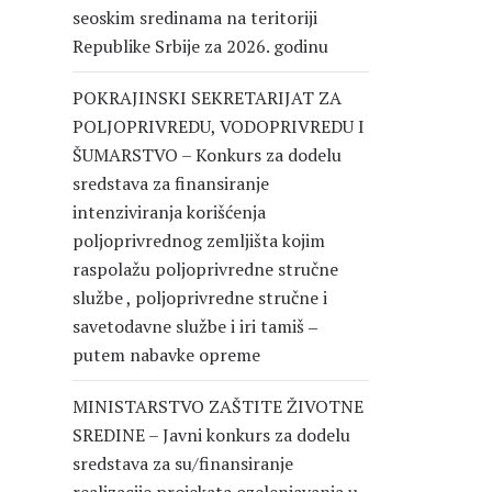
seoskim sredinama na teritoriji
Republike Srbije za 2026. godinu
POKRAJINSKI SEKRETARIJAT ZA
POLJOPRIVREDU, VODOPRIVREDU I
ŠUMARSTVO – Konkurs za dodelu
sredstava za finansiranje
intenziviranja korišćenja
poljoprivrednog zemljišta kojim
raspolažu poljoprivredne stručne
službe , poljoprivredne stručne i
savetodavne službe i iri tamiš ‒
putem nabavke opreme
MINISTARSTVO ZAŠTITE ŽIVOTNE
SREDINE – Javni konkurs za dodelu
sredstava za su/finansiranje