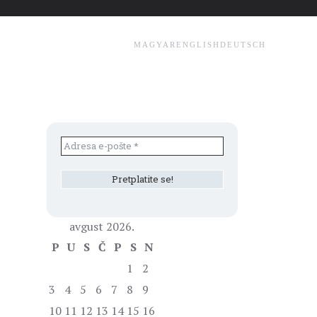
MAGYAR
ENGLISH
DEUTSCH
avgust 2026.
P
U
S
Č
P
S
N
1
2
3
4
5
6
7
8
9
10
11
12
13
14
15
16