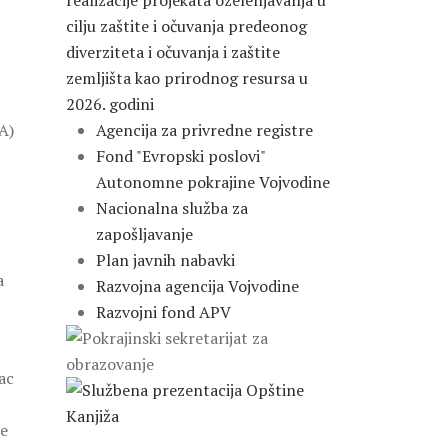
realizacije projekata ozelenjavanja u
cilju zaštite i očuvanja predeonog
diverziteta i očuvanja i zaštite
zemljišta kao prirodnog resursa u
2026. godini
A)
Agencija za privredne registre
Fond "Evropski poslovi"
Autonomne pokrajine Vojvodine
Nacionalna služba za
zapošljavanje
Plan javnih nabavki
a
Razvojna agencija Vojvodine
Razvojni fond APV
ac
je