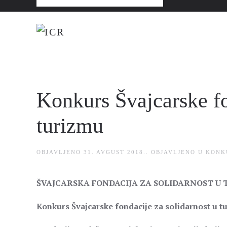
Konkurs Švajcarske fo
turizmu
OBJAVLJENO
31. AVGUST 2018.
. OBJAVLJENO U
KONK
ŠVAJCARSKA FONDACIJA ZA SOLIDARNOST U
Konkurs Švajcarske fondacije za solidarnost u t