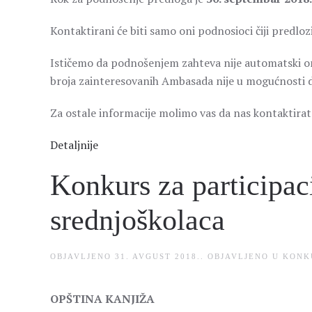
Kontaktirani će biti samo oni podnosioci čiji predlozi
Ističemo da podnošenjem zahteva nije automatski o
broja zainteresovanih Ambasada nije u mogućnosti 
Za ostale informacije molimo vas da nas kontaktira
Detaljnije
Konkurs za participac
srednjoškolaca
OBJAVLJENO
31. AVGUST 2018.
. OBJAVLJENO U
KONK
OPŠTINA KANJIŽA