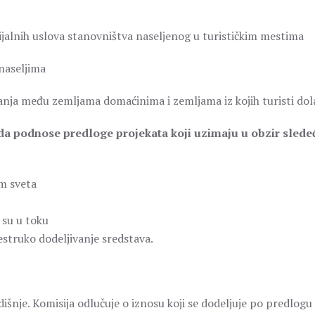
ijalnih uslova stanovništva naseljenog u turističkim mestima
naseljima
nja među zemljama domaćinima i zemljama iz kojih turisti dol
a da podnose predloge projekata koji uzimaju u obzir slede
om sveta
 su u toku
šestruko dodeljivanje sredstava.
šnje. Komisija odlučuje o iznosu koji se dodeljuje po predlogu