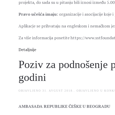
projekta, do sada su u pitanju bili iznosi između 5.0
Pravo učešća imaju:
organizacije i asocijacije koje i
Aplikacje se prihvataju na engleskom i nemačkom jezi
Za više informacija posetite https://www.sstfounda
Detaljnije
Poziv za podnošenje p
godini
OBJAVLJENO
31. AVGUST 2018.
. OBJAVLJENO U
KONK
AMBASADA REPUBLIKE ČEŠKE U BEOGRADU