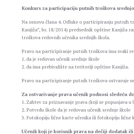
Konkurs za participaciju putnih troškova srednj
Na osnovu člana 4. Odluke o participiranju putnih tr
Kanjiža”, br. 18/2014) predsednik opštine Kanjiža ra
troškova redovnih učenika srednjih škola.
Pravo na participiranje putnih troškova ima svaki re
1. da je redovan učenik srednje škole
2. da ima prebivalište na teritoriji opštine Kanjiža.
Pravo na participiranje putnih troškova ostvaruje s
Za ostvarivanje prava učenik podnosi sledeću d
1. Zahtev za priznavanje prava (koji se popunjava u
2. Potvrdu škole da je redovan učenik srednje škole
3. Fotokopiju lične karte učenika ili fotokopiju lične k
Učenik koji je korisnik prava na dečiji dodatak i