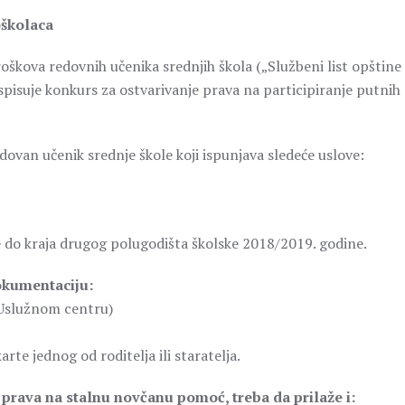
oškolaca
oškova redovnih učenika srednjih škola („Službeni list opštine
spisuje konkurs za ostvarivanje prava na participiranje putnih
dovan učenik srednje škole koji ispunjava sledeće uslove:
e do kraja drugog polugodišta školske 2018/2019. godine.
okumentaciju:
 Uslužnom centru)
arte jednog od roditelja ili staratelja.
li prava na stalnu novčanu pomoć, treba da prilaže i: