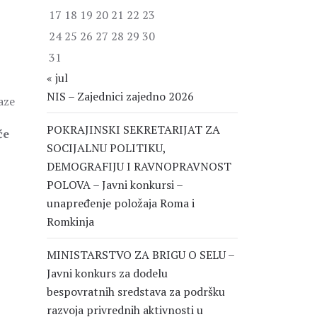
17
18
19
20
21
22
23
24
25
26
27
28
29
30
31
« jul
NIS – Zajednici zajedno 2026
aze
POKRAJINSKI SEKRETARIJAT ZA
će
SOCIJALNU POLITIKU,
DEMOGRAFIJU I RAVNOPRAVNOST
POLOVA – Javni konkursi –
unapređenje položaja Roma i
Romkinja
MINISTARSTVO ZA BRIGU O SELU –
Javni konkurs za dodelu
bespovratnih sredstava za podršku
razvoja privrednih aktivnosti u