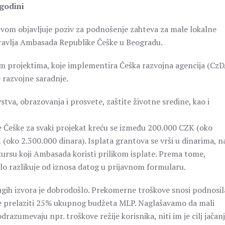
godini
vom objavljuje poziv za podnošenje zahteva za male lokalne
pravlja Ambasada Republike Češke u Beogradu.
im projektima, koje implementira Češka razvojna agencija (CzD
 razvojne saradnje.
tva, obrazovanja i prosvete, zaštite životne sredine, kao i
Češke za svaki projekat kreću se između 200.000 CZK (oko
oko 2.300.000 dinara). Isplata grantova se vrši u dinarima, n
rsu koji Ambasada koristi prilikom isplate. Prema tome,
alo razlikuje od iznosa datog u prijavnom formularu.
rugih izvora je dobrodošlo. Prekomerne troškove snosi podnosil
sme prelaziti 25% ukupnog budžeta MLP. Naglašavamo da mali
razumevaju npr. troškove režije korisnika, niti im je cilj jačan