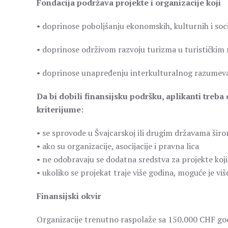
Fondacija podržava projekte i organizacije koji
• doprinose poboljšanju ekonomskih, kulturnih i soc
• doprinose održivom razvoju turizma u turističkim 
• doprinose unapređenju interkulturalnog razumeva
Da bi dobili finansijsku podršku, aplikanti treb
kriterijume:
• se sprovode u Švajcarskoj ili drugim državama šir
• ako su organizacije, asocijacije i pravna lica
• ne odobravaju se dodatna sredstva za projekte koji
• ukoliko se projekat traje više godina, moguće je vi
Finansijski okvir
Organizacije trenutno raspolaže sa 150.000 CHF godi