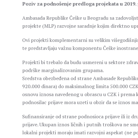
Poziv za podnošenje predloga projekata u 2019. 
Ambasada Republike Češke u Beogradu sa zadovoljst
projekte (MLP) razvojne saradnje kojim direktno u
Ovi projekti komplementarni su velikim višegodišnj
te predstavljaju važnu komponentu Češke inostrane
Projekti bi trebalo da budu usmereni u sektore zdravs
podrške marginalizovanim grupama.
Sredstva obezbeđena od strane Ambasade Republike 
920.000 dinara) do maksimalnog limita 500.000 CZK (
osnovu iznosa navedenog u obrascu u CZK i prema ku
podnosilac prijave mora uzeti u obzir da se iznos m
Sufinansiranje od strane podnosioca prijave ili iz d
prijave. Ukupan iznos ličnih i putnih troškova ne 
lokalni projekti moraju imati razvojni aspekat (ne pod