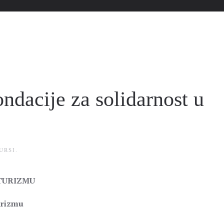
ndacije za solidarnost u
URSI
.
 TURIZMU
urizmu