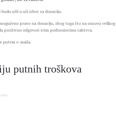
 budu ušli u uži izbor za donaciju.
mogućeno pravo na donaciju, zbog toga što na osnovu velikog
da pozitivno odgovori svim podnosiocima zahteva.
te putem e-maila.
iju putnih troškova
URSI
.