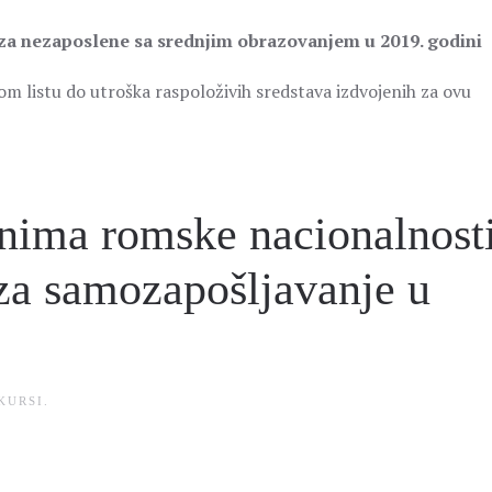
 za nezaposlene sa srednjim obrazovanjem u 2019. godini
om listu do utroška raspoloživih sredstava izdvojenih za ovu
enima romske nacionalnost
za samozapošljavanje u
KURSI
.