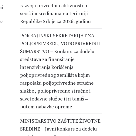
razvoja privrednih aktivnosti u
ni
seoskim sredinama na teritoriji
va
Republike Srbije za 2026. godinu
POKRAJINSKI SEKRETARIJAT ZA
POLJOPRIVREDU, VODOPRIVREDU I
ŠUMARSTVO – Konkurs za dodelu
sredstava za finansiranje
intenziviranja korišćenja
poljoprivrednog zemljišta kojim
raspolažu poljoprivredne stručne
službe , poljoprivredne stručne i
savetodavne službe i iri tamiš ‒
putem nabavke opreme
MINISTARSTVO ZAŠTITE ŽIVOTNE
SREDINE – Javni konkurs za dodelu