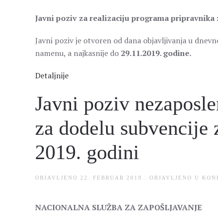
Javni poziv za realizaciju programa pripravnika
Javni poziv je otvoren od dana objavljivanja u dnevn
namenu, a najkasnije do
29.11.2019. godine.
Detaljnije
Javni poziv nezaposl
za dodelu subvencije 
2019. godini
OBJAVLJENO
22. FEBRUAR 2019.
. OBJAVLJENO U
KON
NACIONALNA SLUŽBA ZA ZAPOŠLJAVANJE