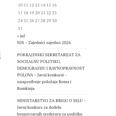
10
11
12
13
14
15
16
17
18
19
20
21
22
23
24
25
26
27
28
29
30
31
« jul
NIS – Zajednici zajedno 2026
i
POKRAJINSKI SEKRETARIJAT ZA
SOCIJALNU POLITIKU,
DEMOGRAFIJU I RAVNOPRAVNOST
POLOVA – Javni konkursi –
unapređenje položaja Roma i
Romkinja
MINISTARSTVO ZA BRIGU O SELU –
Javni konkurs za dodelu
bespovratnih sredstava za podršku