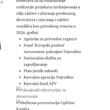
sredstava za su/finansiranje
va
realizacije projekata ozelenjavanja u
cilju zaštite i očuvanja predeonog
diverziteta i očuvanja i zaštite
zemljišta kao prirodnog resursa u
2026. godini
Agencija za privredne registre
i
Fond "Evropski poslovi"
Autonomne pokrajine Vojvodine
Nacionalna služba za
zapošljavanje
Plan javnih nabavki
Razvojna agencija Vojvodine
Razvojni fond APV