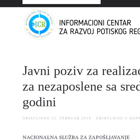
Javni poziv za realiz
za nezaposlene sa sr
godini
OBJAVLJENO
22. FEBRUAR 2019.
. OBJAVLJENO U
KON
NACIONALNA SLUŽBA ZA ZAPOŠLJAVANJE