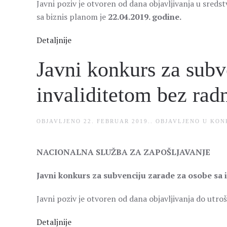
Javni poziv je otvoren od dana objavljivanja u sreds
sa biznis planom je
22.04.2019. godine.
Detaljnije
Javni konkurs za subv
invaliditetom bez rad
OBJAVLJENO
22. FEBRUAR 2019.
. OBJAVLJENO U
KON
NACIONALNA SLUŽBA ZA ZAPOŠLJAVANJE
Javni konkurs za subvenciju zarade za osobe sa 
Javni poziv je otvoren od dana objavljivanja do utro
Detaljnije