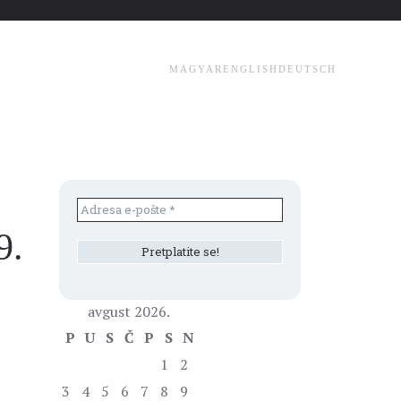
MAGYAR
ENGLISH
DEUTSCH
9.
avgust 2026.
P
U
S
Č
P
S
N
1
2
3
4
5
6
7
8
9