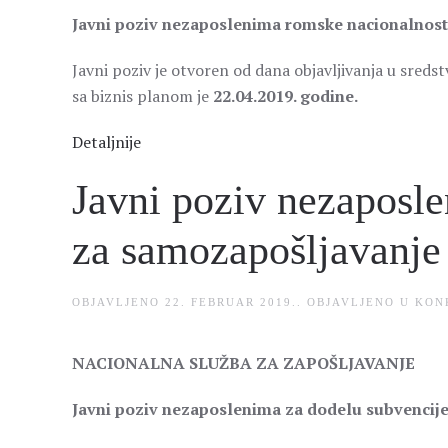
Javni poziv nezaposlenima romske nacionalnosti
Javni poziv je otvoren od dana objavljivanja u sreds
sa biznis planom je
22.04.2019. godine.
Detaljnije
Javni poziv nezaposl
za samozapošljavanje 
OBJAVLJENO
22. FEBRUAR 2019.
. OBJAVLJENO U
KON
NACIONALNA SLUŽBA ZA ZAPOŠLJAVANJE
Javni poziv nezaposlenima za dodelu subvencije