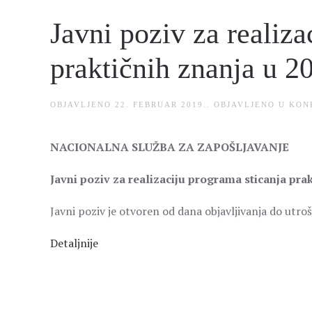
Javni poziv za realiza
praktičnih znanja u 2
OBJAVLJENO
22. FEBRUAR 2019.
. OBJAVLJENO U
KON
NACIONALNA SLUŽBA ZA ZAPOŠLJAVANJE
Javni poziv za realizaciju programa sticanja prak
Javni poziv je otvoren od dana objavljivanja do utroš
Detaljnije