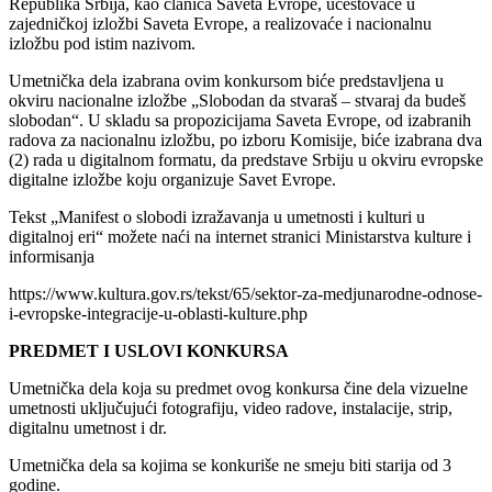
Republika Srbija, kao članica Saveta Evrope, učestovaće u
zajedničkoj izložbi Saveta Evrope, a realizovaće i nacionalnu
izložbu pod istim nazivom.
Umetnička dela izabrana ovim konkursom biće predstavljena u
okviru nacionalne izložbe „Slobodan da stvaraš – stvaraj da budeš
slobodan“. U skladu sa propozicijama Saveta Evrope, od izabranih
radova za nacionalnu izložbu, po izboru Komisije, biće izabrana dva
(2) rada u digitalnom formatu, da predstave Srbiju u okviru evropske
digitalne izložbe koju organizuje Savet Evrope.
Tekst „Manifest o slobodi izražavanja u umetnosti i kulturi u
digitalnoj eri“ možete naći na internet stranici Ministarstva kulture i
informisanja
https://www.kultura.gov.rs/tekst/65/sektor-za-medjunarodne-odnose-
i-evropske-integracije-u-oblasti-kulture.php
PREDMET I USLOVI KONKURSA
Umetnička dela koja su predmet ovog konkursa čine dela vizuelne
umetnosti uključujući fotografiju, video radove, instalacije, strip,
digitalnu umetnost i dr.
Umetnička dela sa kojima se konkuriše ne smeju biti starija od 3
godine.