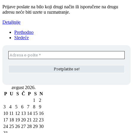
Prijave poslate na bilo koji drugi način ili isporučene na drugu
adresu neće biti uzete u razmatranje.
Detaljnije
Prethodno
Sledeće
avgust 2026.
P
U
S
Č
P
S
N
1
2
3
4
5
6
7
8
9
10
11
12
13
14
15
16
17
18
19
20
21
22
23
24
25
26
27
28
29
30
31