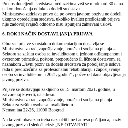
Prenos dodeljenih sredstava preduzećima vrši se u roku od 30 dana
nakon donošenja odluke o dodeli sredstava.
Ministarstvo zadržava pravo da po ovom javnom pozivu ne dodeli
ukupno opredeljena sredstva, ukoliko kvalitet predloženih prijava
nije zadovoljavajući odnosno nisu ispunjeni zahtevani uslovi.
6. ROK I NAČIN DOSTAVLjANjA PRIJAVA
Obrazac prijave sa ostalom dokumentacijom dostavlja se
Ministarstvu za rad, zapošljavanje, boračka i socijalna pitanja –
Sektoru za zaštitu osoba sa invaliditetom u jednom odštampanom i
overenom primerku, poštom, preporučeno ili ličnom dostavom, sa
naznakom „Javni poziv za dodelu sredstava za poboljšanje uslova
rada u preduzećima za profesionalnu rehabilitaciju i zapošljavanje
osoba sa invaliditetom u 2021. godini” , počev od dana objavljivanja
javnog poziva.
Prijave se dostavljaju zaključno sa 15. martom 2021. godine, u
zatvorenoj koverti, na adresu:
Ministarstvo za rad, zapošljavanje, boračka i socijalna pitanja
Sektor za zaštitu osoba sa invaliditetom
Nemanjina 22-26, 11000 Beograd
Na koverti obavezno treba naznačiti ime i adresu pošiljaoca, naziv
javnog poziva i sledeći tekst: „NE OTVARATI”.