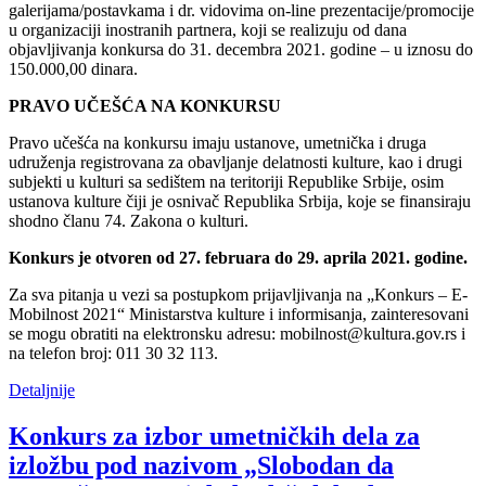
galerijama/postavkama i dr. vidovima on-line prezentacije/promocije
u organizaciji inostranih partnera, koji se realizuju od dana
objavljivanja konkursa do 31. decembra 2021. godine – u iznosu do
150.000,00 dinara.
PRAVO UČEŠĆA NA KONKURSU
Pravo učešća na konkursu imaju ustanove, umetnička i druga
udruženja registrovana za obavljanje delatnosti kulture, kao i drugi
subjekti u kulturi sa sedištem na teritoriji Republike Srbije, osim
ustanova kulture čiji je osnivač Republika Srbija, koje se finansiraju
shodno članu 74. Zakona o kulturi.
Konkurs je otvoren od 27. februara do 29. aprila 2021. godine.
Za sva pitanja u vezi sa postupkom prijavljivanja na „Konkurs – E-
Mobilnost 2021“ Ministarstva kulture i informisanja, zainteresovani
se mogu obratiti na elektronsku adresu: mobilnost@kultura.gov.rs i
na telefon broj: 011 30 32 113.
Detaljnije
Konkurs za izbor umetničkih dela za
izložbu pod nazivom „Slobodan da