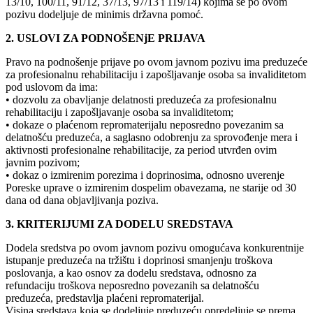
13/10, 100/11, 91/12, 37/13, 97/13 i 119/14) kojima se po ovom
pozivu dodeljuje de minimis državna pomoć.
2. USLOVI ZA PODNOŠENjE PRIJAVA
Pravo na podnošenje prijave po ovom javnom pozivu ima preduzeće
za profesionalnu rehabilitaciju i zapošljavanje osoba sa invaliditetom
pod uslovom da ima:
• dozvolu za obavljanje delatnosti preduzeća za profesionalnu
rehabilitaciju i zapošljavanje osoba sa invaliditetom;
• dokaze o plaćenom repromaterijalu neposredno povezanim sa
delatnošću preduzeća, a saglasno odobrenju za sprovođenje mera i
aktivnosti profesionalne rehabilitacije, za period utvrđen ovim
javnim pozivom;
• dokaz o izmirenim porezima i doprinosima, odnosno uverenje
Poreske uprave o izmirenim dospelim obavezama, ne starije od 30
dana od dana objavljivanja poziva.
3. KRITERIJUMI ZA DODELU SREDSTAVA
Dodela sredstva po ovom javnom pozivu omogućava konkurentnije
istupanje preduzeća na tržištu i doprinosi smanjenju troškova
poslovanja, a kao osnov za dodelu sredstava, odnosno za
refundaciju troškova neposredno povezanih sa delatnošću
preduzeća, predstavlja plaćeni repromaterijal.
Visina sredstava koja se dodeljuje preduzeću opredeljuje se prema