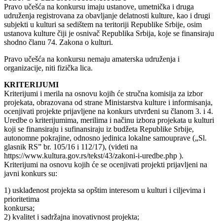
Pravo učešća na konkursu imaju ustanove, umetnička i druga
udruženja registrovana za obavljanje delatnosti kulture, kao i drugi
subjekti u kulturi sa sedištem na teritoriji Republike Srbije, osim
ustanova kulture čiji je osnivač Republika Srbija, koje se finansiraju
shodno članu 74. Zakona o kulturi.
Pravo učešća na konkursu nemaju amaterska udruženja i
organizacije, niti fizička lica.
KRITERIJUMI
Kriterijumi i merila na osnovu kojih će stručna komisija za izbor
projekata, obrazovana od strane Ministarstva kulture i informisanja,
ocenjivati projekte prijavljene na konkurs utvrđeni su članom 3. i 4.
Uredbe o kriterijumima, merilima i načinu izbora projekata u kulturi
koji se finansiraju i sufinansiraju iz budžeta Republike Srbije,
autonomne pokrajine, odnosno jedinica lokalne samouprave („Sl.
glasnik RSˮ br. 105/16 i 112/17), (videti na
https://www.kultura.gov.rs/tekst/43/zakoni-i-uredbe.php ).
Kriterijumi na osnovu kojih će se ocenjivati projekti prijavljeni na
javni konkurs su:
1) usklađenost projekta sa opštim interesom u kulturi i ciljevima i
prioritetima
konkursa;
2) kvalitet i sadržajna inovativnost projekta;