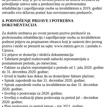
poboljšanje uslova rada u preduzećima za profesionalnu
rehabilitaciju i zapošljavanje osoba sa invaliditetom u 2019. godini
ostvarilo ovu državnu pomoć kao novoosnovano preduzeće.
4. PODNOŠENjE PRIJAVE I POTREBNA
DOKUMENTACIJA
Za dodelu sredstava po ovom javnom pozivu preduzeće za
profesionalnu rehabilitaciju i zapošljavanje osoba sa invaliditetom
podnosi prijavu na propisanom obrascu koji je sastavni deo javnog
poziva i može se preuzeti na sajtu: www.minrzs.gov.rs. i portalu e-
Uprava.
Uz prijavu se dostavlja i sledeća dokumentacija:
• Tabelarni pregled realizovanih nabavki repromaterijala u
posmatranom periodu, po mesecima;
• Fakture za plaćen repromaterijal u periodu od 1. jula 2020. godine
do 31. decembra 2020. godine;
• Izvod iz banke kao dokaz da su dostavljene fakture plaćene;
• Spisak zaposlenih na dan 31. decembar 2020. godine;
• Spisak zaposlenih osoba sa invaliditetom na dan 31. decembar
2020. godine;
• Izveštaj o poslovanju za 2020. godinu;
• Izveštaj o realizaciji plana poslovanja za period jul – decembar
2020. godine;
• Plan poslovanja za period januar – jun 2021. godine;