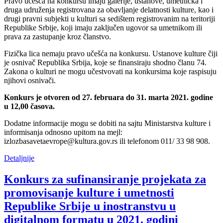
Pravo učešća na konkursu imaju galerije, ustanove, umetnička i
druga udruženja registrovana za obavljanje delatnosti kulture, kao i
drugi pravni subjekti u kulturi sa sedištem registrovanim na teritoriji
Republike Srbije, koji imaju zaključen ugovor sa umetnikom ili
prava za zastupanje kroz članstvo.
Fizička lica nemaju pravo učešća na konkursu. Ustanove kulture čiji
je osnivač Republika Srbija, koje se finansiraju shodno članu 74.
Zakona o kulturi ne mogu učestvovati na konkursima koje raspisuju
njihovi osnivači.
Konkurs je otvoren od 27. februara do 31. marta 2021. godine
u 12,00 časova.
Dodatne informacije mogu se dobiti na sajtu Ministarstva kulture i
informisanja odnosno upitom na mejl:
izlozbasavetaevrope@kultura.gov.rs ili telefonom 011/ 33 98 908.
Detaljnije
Konkurs za sufinansiranje projekata za
promovisanje kulture i umetnosti
Republike Srbije u inostranstvu u
digitalnom formatu u 2021. godini