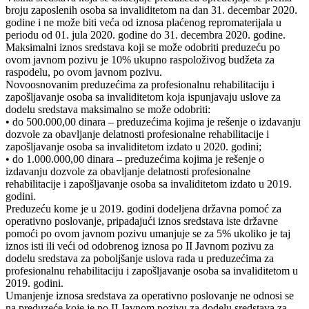
broju zaposlenih osoba sa invaliditetom na dan 31. decembar 2020.
godine i ne može biti veća od iznosa plaćenog repromaterijala u
periodu od 01. jula 2020. godine do 31. decembra 2020. godine.
Maksimalni iznos sredstava koji se može odobriti preduzeću po
ovom javnom pozivu je 10% ukupno raspoloživog budžeta za
raspodelu, po ovom javnom pozivu.
Novoosnovanim preduzećima za profesionalnu rehabilitaciju i
zapošljavanje osoba sa invaliditetom koja ispunjavaju uslove za
dodelu sredstava maksimalno se može odobriti:
• do 500.000,00 dinara – preduzećima kojima je rešenje o izdavanju
dozvole za obavljanje delatnosti profesionalne rehabilitacije i
zapošljavanje osoba sa invaliditetom izdato u 2020. godini;
• do 1.000.000,00 dinara – preduzećima kojima je rešenje o
izdavanju dozvole za obavljanje delatnosti profesionalne
rehabilitacije i zapošljavanje osoba sa invaliditetom izdato u 2019.
godini.
Preduzeću kome je u 2019. godini dodeljena državna pomoć za
operativno poslovanje, pripadajući iznos sredstava iste državne
pomoći po ovom javnom pozivu umanjuje se za 5% ukoliko je taj
iznos isti ili veći od odobrenog iznosa po II Javnom pozivu za
dodelu sredstava za poboljšanje uslova rada u preduzećima za
profesionalnu rehabilitaciju i zapošljavanje osoba sa invaliditetom u
2019. godini.
Umanjenje iznosa sredstava za operativno poslovanje ne odnosi se
na preduzeće koje je po II Javnom pozivu za dodelu sredstava za