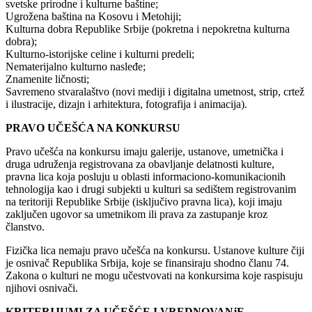
svetske prirodne i kulturne baštine;
Ugrožena baština na Kosovu i Metohiji;
Kulturna dobra Republike Srbije (pokretna i nepokretna kulturna
dobra);
Kulturno-istorijske celine i kulturni predeli;
Nematerijalno kulturno nasleđe;
Znamenite ličnosti;
Savremeno stvaralaštvo (novi mediji i digitalna umetnost, strip, crtež
i ilustracije, dizajn i arhitektura, fotografija i animacija).
PRAVO UČEŠĆA NA KONKURSU
Pravo učešća na konkursu imaju galerije, ustanove, umetnička i
druga udruženja registrovana za obavljanje delatnosti kulture,
pravna lica koja posluju u oblasti informaciono-komunikacionih
tehnologija kao i drugi subjekti u kulturi sa sedištem registrovanim
na teritoriji Republike Srbije (isključivo pravna lica), koji imaju
zaključen ugovor sa umetnikom ili prava za zastupanje kroz
članstvo.
Fizička lica nemaju pravo učešća na konkursu. Ustanove kulture čiji
je osnivač Republika Srbija, koje se finansiraju shodno članu 74.
Zakona o kulturi ne mogu učestvovati na konkursima koje raspisuju
njihovi osnivači.
KRITERIJUMI ZA UČEŠĆE I VREDNOVANjE