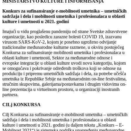
MINISTARSTVO KULTURE I INFORMISANjA
Konkurs za sufinansiranje e-mobilnosti umetnika – umetničkih
sadržaja i dela i mobilnosti umetnika i profesionalaca u oblasti
kulture i umetnosti u 2021. godini
Imajući u vidu proglašenu pandemiju od strane Svetske zdravstvene
organizacije, kao posledicu zarazne bolesti COVID 19, izazvanu
virusom SARS-KoV-2, kojom je posebno ugroženo odvijanje
tradicionalne međunarodne kulturne razmene, u okviru postojećeg
Konkursa za sufinansiranje mobilnosti umetnika i profesionalaca u
oblasti kulture i umetnosti, Sektor za međunarodne odnose i
evropske integracije u oblasti kulture uvodi novu kategoriju, kojom
se omogućava i pokrivanje određenih troškova koji se odnose na
produkciju i pripremu umetničkih sadržaja i dela, za potrebe učešća
umetnika iz Republike Srbije na međunarodnim on-line festivalima,
stručnim skupovima, galerijama/postavkama i drugim vidovima on-
line prezentacija u virtuelnom prostoru, u organizaciji inostranih
partnera.
CILj KONKURSA
Cilj Konkursa za sufinansiranje e-mobilnosti umetnika – umetničkih
sadržaja i dela i mobilnosti umetnika i profesionalaca u oblasti
kulture i umetnosti u 2021. godini (u daljem tekstu „Konkurs – E-
Mobilnost 2021“) je sistemska podrška unapređenju međunarodne