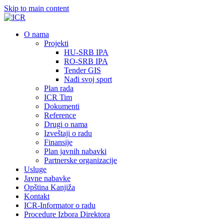
Skip to main content
О nama
Projekti
HU-SRB IPA
RO-SRB IPA
Tender GIS
Nađi svoj sport
Plan rada
ICR Tim
Dokumenti
Reference
Drugi o nama
Izveštaji o radu
Finansije
Plan javnih nabavki
Partnerske organizacije
Usluge
Javne nabavke
Opština Kanjiža
Kontakt
ICR-Informator o radu
Procedure Izbora Direktora