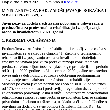
Objavljeno
2. mart 2021.
. Objavljeno u
Konkursi
.
MINISTARSTVO
ZA RAD, ZAPOŠLjAVANjE, BORAČKA I
SOCIJALNA PITANjA
Javni poziv za dodelu sredstava za poboljšanje uslova rada u
preduzećima za profesionalnu rehabilitaciju i zapošljavanje
osoba sa invaliditetom u 2021. godini
1. PREDMET OGLAŠAVANjA
Preduzećima za profesionalnu rehabilitaciju i zapošljavanje osoba sa
invaliditetom se, u skladu sa članom 41. Zakona o profesionalnoj
rehabilitaciji i zapošljavanju osoba sa invaliditetom, dodeljuju
sredstva po javnom pozivu za podršku razvoju konkurentnosti
preduzeća refundacijom troškova plaćenog repromaterijala u periodu
od 01. jula 2020. godine do 31. decembra 2020. godine neposredno
povezanih sa delatnošću preduzeća i odobrenim programima za
sprovođenje mera i aktivnosti profesionalne rehabilitacije.
Sredstva po ovom javnom pozivu obezbeđena su u ukupnom iznosu
od 175.000.000,00 dinara i predstavljaju regionalnu državnu pomoć
za operativno poslovanje, osim u slučaju preduzeća za profesionalnu
rehabilitaciju i zapošljavanje osoba sa invaliditetom koja se smatraju
privrednim subjektom u teškoćama, u skladu sa članom 2. Uredbe o
pravilima za dodelu državne pomoći („Službeni glasnik RSˮ, br.