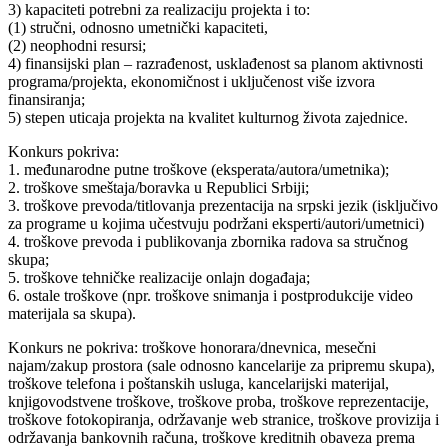
3) kapaciteti potrebni za realizaciju projekta i to:
(1) stručni, odnosno umetnički kapaciteti,
(2) neophodni resursi;
4) finansijski plan – razrađenost, usklađenost sa planom aktivnosti
programa/projekta, ekonomičnost i uključenost više izvora
finansiranja;
5) stepen uticaja projekta na kvalitet kulturnog života zajednice.
Konkurs pokriva:
1. međunarodne putne troškove (eksperata/autora/umetnika);
2. troškove smeštaja/boravka u Republici Srbiji;
3. troškove prevoda/titlovanja prezentacija na srpski jezik (isključivo
za programe u kojima učestvuju podržani eksperti/autori/umetnici)
4. troškove prevoda i publikovanja zbornika radova sa stručnog
skupa;
5. troškove tehničke realizacije onlajn događaja;
6. ostale troškove (npr. troškove snimanja i postprodukcije video
materijala sa skupa).
Konkurs ne pokriva: troškove honorara/dnevnica, mesečni
najam/zakup prostora (sale odnosno kancelarije za pripremu skupa),
troškove telefona i poštanskih usluga, kancelarijski materijal,
knjigovodstvene troškove, troškove proba, troškove reprezentacije,
troškove fotokopiranja, održavanje web stranice, troškove provizija i
održavanja bankovnih računa, troškove kreditnih obaveza prema