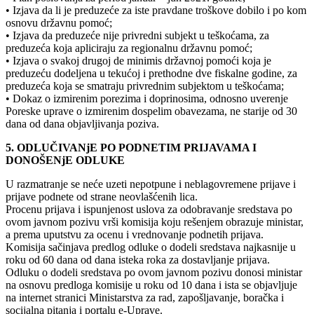
• Izjava da li je preduzeće za iste pravdane troškove dobilo i po kom
osnovu državnu pomoć;
• Izjava da preduzeće nije privredni subjekt u teškoćama, za
preduzeća koja apliciraju za regionalnu državnu pomoć;
• Izjava o svakoj drugoj de minimis državnoj pomoći koja je
preduzeću dodeljena u tekućoj i prethodne dve fiskalne godine, za
preduzeća koja se smatraju privrednim subjektom u teškoćama;
• Dokaz o izmirenim porezima i doprinosima, odnosno uverenje
Poreske uprave o izmirenim dospelim obavezama, ne starije od 30
dana od dana objavljivanja poziva.
5. ODLUČIVANjE PO PODNETIM PRIJAVAMA I
DONOŠENjE ODLUKE
U razmatranje se neće uzeti nepotpune i neblagovremene prijave i
prijave podnete od strane neovlašćenih lica.
Procenu prijava i ispunjenost uslova za odobravanje sredstava po
ovom javnom pozivu vrši komisija koju rešenjem obrazuje ministar,
a prema uputstvu za ocenu i vrednovanje podnetih prijava.
Komisija sačinjava predlog odluke o dodeli sredstava najkasnije u
roku od 60 dana od dana isteka roka za dostavljanje prijava.
Odluku o dodeli sredstava po ovom javnom pozivu donosi ministar
na osnovu predloga komisije u roku od 10 dana i ista se objavljuje
na internet stranici Ministarstva za rad, zapošljavanje, boračka i
socijalna pitanja i portalu e-Uprave.