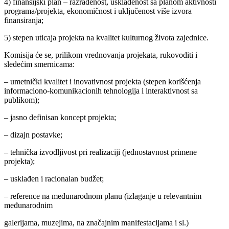
4) finansijski plan – razrađenost, usklađenost sa planom aktivnosti
programa/projekta, ekonomičnost i uključenost više izvora
finansiranja;
5) stepen uticaja projekta na kvalitet kulturnog života zajednice.
Komisija će se, prilikom vrednovanja projekata, rukovoditi i
sledećim smernicama:
– umetnički kvalitet i inovativnost projekta (stepen korišćenja
informaciono-komunikacionih tehnologija i interaktivnost sa
publikom);
– jasno definisan koncept projekta;
– dizajn postavke;
– tehnička izvodljivost pri realizaciji (jednostavnost primene
projekta);
– usklađen i racionalan budžet;
– reference na međunarodnom planu (izlaganje u relevantnim
međunarodnim
galerijama, muzejima, na značajnim manifestacijama i sl.)