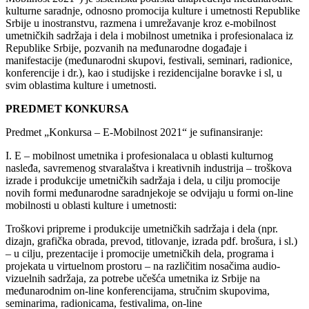
kulturne saradnje, odnosno promocija kulture i umetnosti Republike
Srbije u inostranstvu, razmena i umrežavanje kroz e-mobilnost
umetničkih sadržaja i dela i mobilnost umetnika i profesionalaca iz
Republike Srbije, pozvanih na međunarodne događaje i
manifestacije (međunarodni skupovi, festivali, seminari, radionice,
konferencije i dr.), kao i studijske i rezidencijalne boravke i sl, u
svim oblastima kulture i umetnosti.
PREDMET KONKURSA
Predmet „Konkursa – E-Mobilnost 2021“ je sufinansiranje:
I. E – mobilnost umetnika i profesionalaca u oblasti kulturnog
nasleđa, savremenog stvaralaštva i kreativnih industrija – troškova
izrade i produkcije umetničkih sadržaja i dela, u cilju promocije
novih formi međunarodne saradnjekoje se odvijaju u formi on-line
mobilnosti u oblasti kulture i umetnosti:
Troškovi pripreme i produkcije umetničkih sadržaja i dela (npr.
dizajn, grafička obrada, prevod, titlovanje, izrada pdf. brošura, i sl.)
– u cilju, prezentacije i promocije umetničkih dela, programa i
projekata u virtuelnom prostoru – na različitim nosačima audio-
vizuelnih sadržaja, za potrebe učešća umetnika iz Srbije na
međunarodnim on-line konferencijama, stručnim skupovima,
seminarima, radionicama, festivalima, on-line