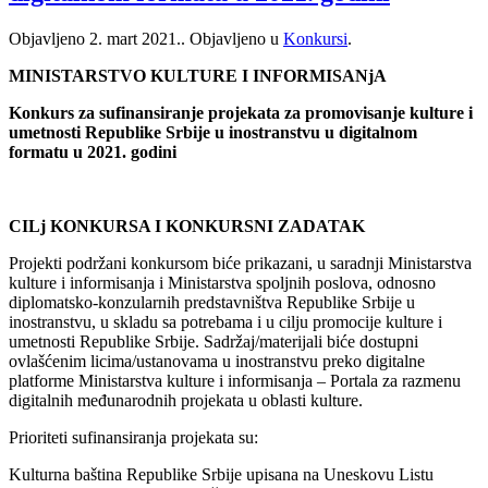
Objavljeno
2. mart 2021.
. Objavljeno u
Konkursi
.
MINISTARSTVO KULTURE I INFORMISANjA
Konkurs za sufinansiranje projekata za promovisanje kulture i
umetnosti Republike Srbije u inostranstvu u digitalnom
formatu u 2021. godini
CILj KONKURSA I KONKURSNI ZADATAK
Projekti podržani konkursom biće prikazani, u saradnji Ministarstva
kulture i informisanja i Ministarstva spoljnih poslova, odnosno
diplomatsko-konzularnih predstavništva Republike Srbije u
inostranstvu, u skladu sa potrebama i u cilju promocije kulture i
umetnosti Republike Srbije. Sadržaj/materijali biće dostupni
ovlašćenim licima/ustanovama u inostranstvu preko digitalne
platforme Ministarstva kulture i informisanja – Portala za razmenu
digitalnih međunarodnih projekata u oblasti kulture.
Prioriteti sufinansiranja projekata su:
Kulturna baština Republike Srbije upisana na Uneskovu Listu