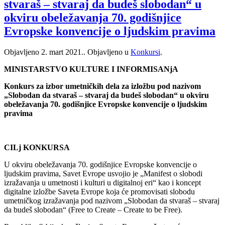
stvaraš – stvaraj da budeš slobodan“ u
okviru obeležavanja 70. godišnjice
Evropske konvencije o ljudskim pravima
Objavljeno
2. mart 2021.
. Objavljeno u
Konkursi
.
MINISTARSTVO KULTURE I INFORMISANjA
Konkurs za izbor umetničkih dela za izložbu pod nazivom
„Slobodan da stvaraš – stvaraj da budeš slobodan“ u okviru
obeležavanja 70. godišnjice Evropske konvencije o ljudskim
pravima
CILj KONKURSA
U okviru obeležavanja 70. godišnjice Evropske konvencije o
ljudskim pravima, Savet Evrope usvojio je „Manifest o slobodi
izražavanja u umetnosti i kulturi u digitalnoj eri“ kao i koncept
digitalne izložbe Saveta Evrope koja će promovisati slobodu
umetničkog izražavanja pod nazivom „Slobodan da stvaraš – stvaraj
da budeš slobodan“ (Free to Create – Create to be Free).