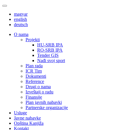
magyar
english
deutsch
О nama
Projekti
HU-SRB IPA
RO-SRB IPA
Tender GIS
Nađi svoj sport
Plan rada
ICR Tim
Dokumenti
Reference
Drugi o nama
Izveštaji o radu
Finansije
Plan javnih nabavki
Partnerske organizacije
Usluge
Javne nabavke
Opština Kanjiža
Kontakt