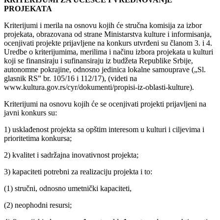
PROJEKATA
Kriterijumi i merila na osnovu kojih će stručna komisija za izbor
projekata, obrazovana od strane Ministarstva kulture i informisanja,
ocenjivati projekte prijavljene na konkurs utvrđeni su članom 3. i 4.
Uredbe o kriterijumima, merilima i načinu izbora projekata u kulturi
koji se finansiraju i sufinansiraju iz budžeta Republike Srbije,
autonomne pokrajine, odnosno jedinica lokalne samouprave („Sl.
glasnik RSˮ br. 105/16 i 112/17), (videti na
www.kultura.gov.rs/cyr/dokumenti/propisi-iz-oblasti-kulture).
Kriterijumi na osnovu kojih će se ocenjivati projekti prijavljeni na
javni konkurs su:
1) usklađenost projekta sa opštim interesom u kulturi i ciljevima i
prioritetima konkursa;
2) kvalitet i sadržajna inovativnost projekta;
3) kapaciteti potrebni za realizaciju projekta i to:
(1) stručni, odnosno umetnički kapaciteti,
(2) neophodni resursi;