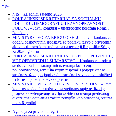
« jul
NIS – Zajednici zajedno 2026
POKRAJINSKI SEKRETARIJAT ZA SOCIJALNU
POLITIKU, DEMOGRAFIJU I RAVNOPRAVNOST
POLOVA – Javni konkursi – unapređenje položaja Roma i
Romkinja
MINISTARSTVO ZA BRIGU O SELU – Javni konkurs za
dodelu bespovratnih sredstava za podršku razvoja privrednih
aktivnosti u seoskim sredinama na teritoriji Republike Srbije
za 2026. godinu
POKRAJINSKI SEKRETARIJAT ZA POLJOPRIVREDU,
VODOPRIVREDU I ŠUMARSTVO – Konkurs za dodelu
sredstava za finansiranje intenziviranja korišćenja
poljoprivrednog zemljišta kojim raspolažu poljoprivredne
stručne službe , poljoprivredne stručne i savetodavne službe i
iri tamiš ‒ putem nabavke opreme
MINISTARSTVO ZAŠTITE ŽIVOTNE SREDINE – Javni
konkurs za dodelu sredstava za su/finansiranje realizacije
projekata ozelenjavanja u cilju zaštite i očuvanja predeonog
diverziteta i očuvanja i zaštite zemljišta kao prirodnog resursa
u 2026. godini
Agencija za privredne registre