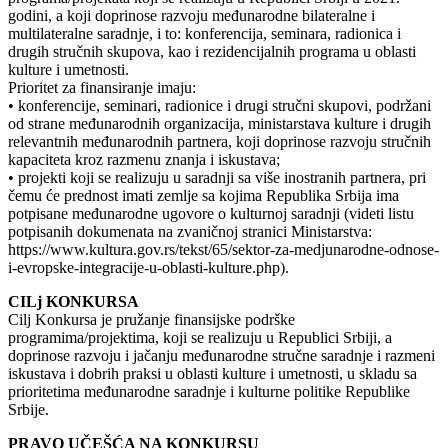
godini, a koji doprinose razvoju međunarodne bilateralne i
multilateralne saradnje, i to: konferencija, seminara, radionica i
drugih stručnih skupova, kao i rezidencijalnih programa u oblasti
kulture i umetnosti.
Prioritet za finansiranje imaju:
• konferencije, seminari, radionice i drugi stručni skupovi, podržani
od strane međunarodnih organizacija, ministarstava kulture i drugih
relevantnih međunarodnih partnera, koji doprinose razvoju stručnih
kapaciteta kroz razmenu znanja i iskustava;
• projekti koji se realizuju u saradnji sa više inostranih partnera, pri
čemu će prednost imati zemlje sa kojima Republika Srbija ima
potpisane međunarodne ugovore o kulturnoj saradnji (videti listu
potpisanih dokumenata na zvaničnoj stranici Ministarstva:
https://www.kultura.gov.rs/tekst/65/sektor-za-medjunarodne-odnose-
i-evropske-integracije-u-oblasti-kulture.php).
CILj KONKURSA
Cilj Konkursa je pružanje finansijske podrške
programima/projektima, koji se realizuju u Republici Srbiji, a
doprinose razvoju i jačanju međunarodne stručne saradnje i razmeni
iskustava i dobrih praksi u oblasti kulture i umetnosti, u skladu sa
prioritetima međunarodne saradnje i kulturne politike Republike
Srbije.
PRAVO UČEŠĆA NA KONKURSU