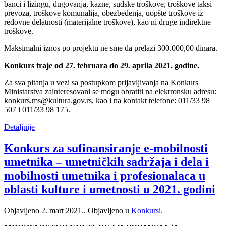
banci i lizingu, dugovanja, kazne, sudske troškove, troškove taksi
prevoza, troškove komunalija, obezbeđenja, uopšte troškove iz
redovne delatnosti (materijalne troškove), kao ni druge indirektne
troškove.
Maksimalni iznos po projektu ne sme da prelazi 300.000,00 dinara.
Konkurs traje od 27. februara do 29. aprila 2021. godine.
Za sva pitanja u vezi sa postupkom prijavljivanja na Konkurs
Ministarstva zainteresovani se mogu obratiti na elektronsku adresu:
konkurs.ms@kultura.gov.rs, kao i na kontakt telefone: 011/33 98
507 i 011/33 98 175.
Detaljnije
Konkurs za sufinansiranje e-mobilnosti
umetnika – umetničkih sadržaja i dela i
mobilnosti umetnika i profesionalaca u
oblasti kulture i umetnosti u 2021. godini
Objavljeno
2. mart 2021.
. Objavljeno u
Konkursi
.