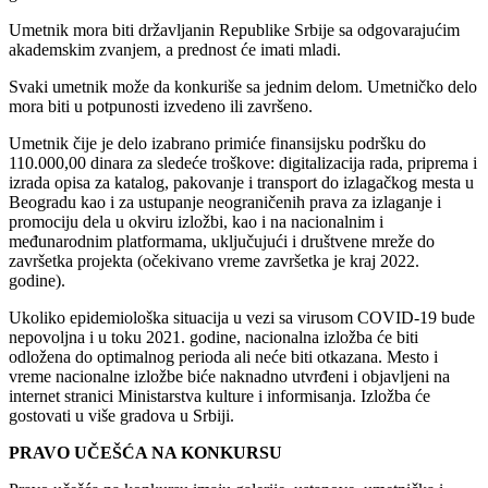
Umetnik mora biti državljanin Republike Srbije sa odgovarajućim
akademskim zvanjem, a prednost će imati mladi.
Svaki umetnik može da konkuriše sa jednim delom. Umetničko delo
mora biti u potpunosti izvedeno ili završeno.
Umetnik čije je delo izabrano primiće finansijsku podršku do
110.000,00 dinara za sledeće troškove: digitalizacija rada, priprema i
izrada opisa za katalog, pakovanje i transport do izlagačkog mesta u
Beogradu kao i za ustupanje neograničenih prava za izlaganje i
promociju dela u okviru izložbi, kao i na nacionalnim i
međunarodnim platformama, uključujući i društvene mreže do
završetka projekta (očekivano vreme završetka je kraj 2022.
godine).
Ukoliko epidemiološka situacija u vezi sa virusom COVID-19 bude
nepovoljna i u toku 2021. godine, nacionalna izložba će biti
odložena do optimalnog perioda ali neće biti otkazana. Mesto i
vreme nacionalne izložbe biće naknadno utvrđeni i objavljeni na
internet stranici Ministarstva kulture i informisanja. Izložba će
gostovati u više gradova u Srbiji.
PRAVO UČEŠĆA NA KONKURSU