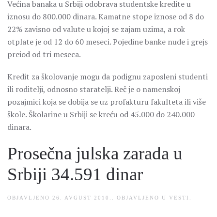
Većina banaka u Srbiji odobrava studentske kredite u
iznosu do 800.000 dinara. Kamatne stope iznose od 8 do
22% zavisno od valute u kojoj se zajam uzima, a rok
otplate je od 12 do 60 meseci. Pojedine banke nude i grejs
preiod od tri meseca.
Kredit za školovanje mogu da podignu zaposleni studenti
ili roditelji, odnosno staratelji. Reč je o namenskoj
pozajmici koja se dobija se uz profakturu fakulteta ili više
škole. Školarine u Srbiji se kreću od 45.000 do 240.000
dinara.
Prosečna julska zarada u
Srbiji 34.591 dinar
OBJAVLJENO
26. AVGUST 2010.
. OBJAVLJENO U
VESTI
.