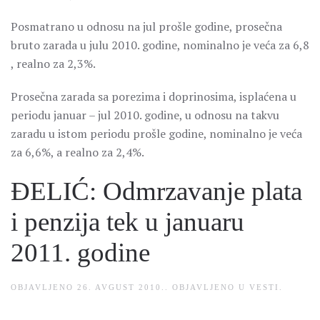
Posmatrano u odnosu na jul prošle godine, prosečna
bruto zarada u julu 2010. godine, nominalno je veća za 6,8
, realno za 2,3%.
Prosečna zarada sa porezima i doprinosima, isplaćena u
periodu januar – jul 2010. godine, u odnosu na takvu
zaradu u istom periodu prošle godine, nominalno je veća
za 6,6%, a realno za 2,4%.
ĐELIĆ: Odmrzavanje plata
i penzija tek u januaru
2011. godine
OBJAVLJENO
26. AVGUST 2010.
. OBJAVLJENO U
VESTI
.