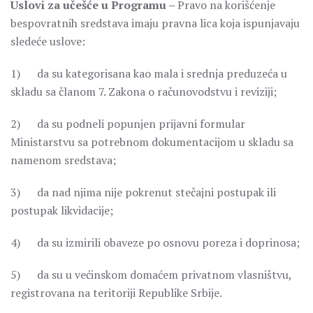
Uslovi za učešće u Programu –
Pravo na korišćenje
bespovratnih sredstava imaju pravna lica koja ispunjavaju
sledeće uslove:
1) da su kategorisana kao mala i srednja preduzeća u
skladu sa članom 7. Zakona o računovodstvu i reviziji;
2) da su podneli popunjen prijavni formular
Ministarstvu sa potrebnom dokumentacijom u skladu sa
namenom sredstava;
3) da nad njima nije pokrenut stečajni postupak ili
postupak likvidacije;
4) da su izmirili obaveze po osnovu poreza i doprinosa;
5) da su u većinskom domaćem privatnom vlasništvu,
registrovana na teritoriji Republike Srbije.