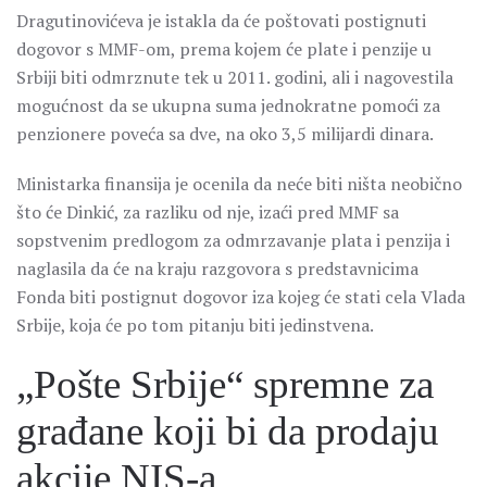
Dragutinovićeva je istakla da će poštovati postignuti
dogovor s MMF-om, prema kojem će plate i penzije u
Srbiji biti odmrznute tek u 2011. godini, ali i nagovestila
mogućnost da se ukupna suma jednokratne pomoći za
penzionere poveća sa dve, na oko 3,5 milijardi dinara.
Ministarka finansija je ocenila da neće biti ništa neobično
što će Dinkić, za razliku od nje, izaći pred MMF sa
sopstvenim predlogom za odmrzavanje plata i penzija i
naglasila da će na kraju razgovora s predstavnicima
Fonda biti postignut dogovor iza kojeg će stati cela Vlada
Srbije, koja će po tom pitanju biti jedinstvena.
„Pošte Srbije“ spremne za
građane koji bi da prodaju
akcije NIS-a