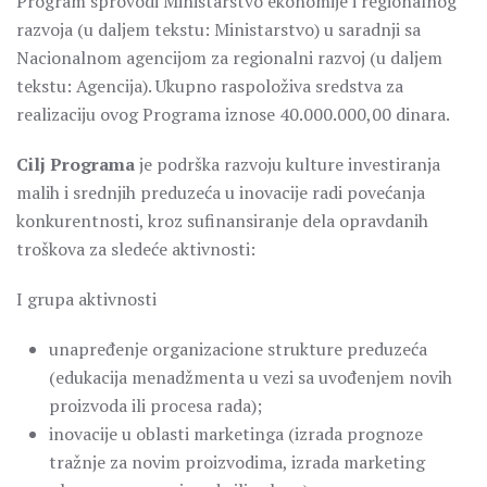
Program
sprovodi
Ministarstvo ekonomije i regionalnog
razvoja (u daljem tekstu: Ministarstvo) u saradnji sa
Nacionalnom agencijom za regionalni razvoj (u daljem
tekstu: Agencija). Ukupno raspoloživa sredstva za
realizaciju ovog Programa iznose 40.000.000,00 dinara.
Cilj Programa
je podrška razvoju kulture investiranja
malih i srednjih preduzeća u inovacije radi povećanja
konkurentnosti, kroz sufinansiranje dela opravdanih
troškova za sledeće aktivnosti:
I grupa aktivnosti
unapređenje organizacione strukture preduzeća
(edukacija menadžmenta u vezi sa uvođenjem novih
proizvoda ili procesa rada);
inovacije u oblasti marketinga (izrada prognoze
tražnje za novim proizvodima, izrada marketing