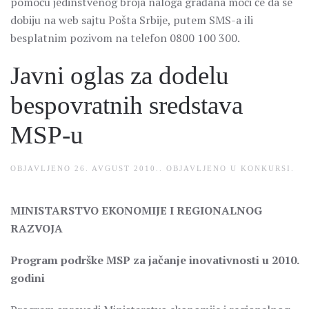
pomoću jedinstvenog broja naloga građana moći će da se
dobiju na web sajtu Pošta Srbije, putem SMS-a ili
besplatnim pozivom na telefon 0800 100 300.
Javni oglas za dodelu
bespovratnih sredstava
MSP-u
OBJAVLJENO
26. AVGUST 2010.
. OBJAVLJENO U
KONKURSI
.
M
INISTARSTVO EKONOMIJE I REGIONALNOG
RAZVOJA
P
rogram podrške
MSP
za jačanje inovativnosti u 2010.
godini