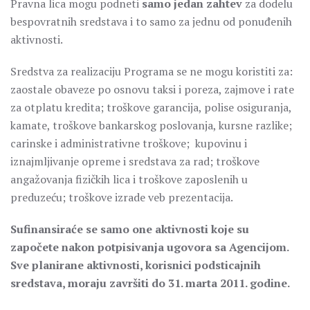
Pravna lica mogu podneti
samo jedan zahtev
za dodelu
bespovratnih sredstava i to samo za jednu od ponuđenih
aktivnosti.
Sredstva za realizaciju Programa se ne mogu koristiti za:
zaostale obaveze po osnovu taksi i poreza, zajmove i rate
za otplatu kredita; troškove garancija, polise osiguranja,
kamate, troškove bankarskog poslovanja, kursne razlike;
carinske i administrativne troškove; kupovinu i
iznajmljivanje opreme i sredstava za rad; troškove
angažovanja fizičkih lica i troškove zaposlenih u
preduzeću; troškove izrade veb prezentacija.
Sufinansiraće se samo one aktivnosti koje su
započete nakon potpisivanja ugovora sa Agencijom.
Sve planirane aktivnosti, korisnici podsticajnih
sredstava, moraju završiti do 31. marta 2011. godine.