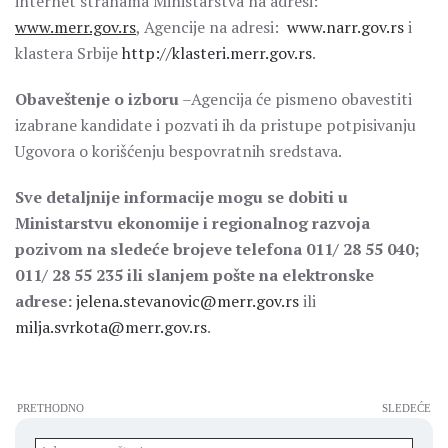
internet stranama Ministarstva na adresi:
www.merr.gov.rs
, Agencije na adresi:
www.narr.gov.rs
i
klastera Srbije
http://klasteri.merr.gov.rs
.
Obaveštenje o izboru
–Agencija će pismeno obavestiti
izabrane kandidate i pozvati ih da pristupe potpisivanju
Ugovora o korišćenju bespovratnih sredstava.
Sve detaljnije informacije mogu se dobi
ti
u
Ministarstvu ekonomije i regionalnog razvoja
pozivom na sledeće brojeve telefona
011/ 28 55
040
;
011/ 28 55 235 ili slanjem pošte na elektronske
adrese:
jelena.stevanovic@merr.gov.rs
ili
milja.svrkota@merr.gov.rs
.
PRETHODNO
SLEDEĆE