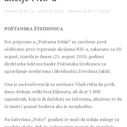
OBJAVLJENO
26. AVGUST 2010.
. OBJAVLJENO U
VESTI
.
POŠTANSKA ŠTEDIONICA
Sve pripreme u „Poštama Srbije“ su završene pred
očekivano prvo trgovanje akcijama NIS-a, zakazano za 30.
avgust, izjavila je danas (25. avgust 2010. godine)
direktorka Sektora banke Poštanska štedionica za
upravljanje sredstvima i likvidnošću Zvezdana Jakšić.
Ona je na konferenciji za novinare Vladi rekla da prvih
dana očekuju veliki broj klijenata, ali da je 3.000
zaposlenih, koji će ih dočekati na šalterima, obučeno te da
će imati i pomoć brokera ako je neophodno.
Na šalterima „Pošte“ građani će moći da izdaju naloge za
prodaju akcija, dok će za kupovinu morati da angažuju