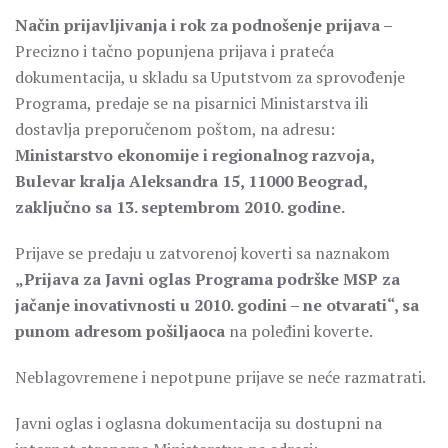
Način prijavljivanja i rok za podnošenje prijava –
Precizno i tačno popunjena prijava i prateća
dokumentacija, u skladu sa Uputstvom za sprovođenje
Programa, predaje se na pisarnici Ministarstva ili
dostavlja preporučenom poštom, na adresu:
Ministarstvo ekonomije i regionalnog razvoja,
Bulevar kralja Aleksandra 15, 11000 Beograd,
zaključno sa 13. septembrom 2010.
g
odine
.
Prijave se predaju u zatvorenoj koverti sa naznakom
„Prijava za Javni oglas Programa podrške MSP za
jačanje inovativnosti u 2010. godini – ne otvarati“, sa
punom adresom pošiljaoca
na poleđini koverte.
Neblagovremene i nepotpune prijave se neće razmatrati.
Javni oglas i oglasna dokumentacija su dostupni na