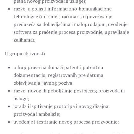
plana novog proizvoda ili usluge);
razvoj u oblasti informaciono-komunikacione
tehnologije (intranet, računarsko povezivanje
preduzeća sa dobavljačima i maloprodajom, uvođenje
softvera za praćenje procesa proizvodnje, upravljanje
zalihama).
II grupa aktivnosti
otkup prava na domaći patent i patentnu
dokumentaciju, registrovanih pre datuma
objavljivanja javnog poziva;
razvoj novog ili poboljšanje postojećeg proizvoda ili
usluge;
izrada i ispitivanje prototipa i novog dizajna
proizvoda i ambalaže;
uvođenje i testiranje novog procesa proizvodnje;