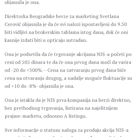
objasnila je ona.
Direktorka Beogradske berze za marketing Svetlana
Cerović objasnila je da će svi nalozi ispostavljeni do 9.30
biti vidljivi na brokerskim tablama istog dana, dok će oni
kasnije izdati biti u opticaju sutradan.
Ona je podsetila da će trgovanje akcijama NIS-a početi po
ceni od 505 dinara te da će ona prvog dana moći da varira
od -20 do +300%. – Cena na zatvaranju prvog dana biće
cena na otvaranju drugog, a nadalje moguće fluktuacije su
od +10 do -8%- objasnila je ona.
Ona je istakla da je NIS prva kompanija na berzi direktno,
bez prethodnog trgovanja, listirana na najelitnijem
prajme-marketu, odnosno A listingu.
Sve informacije o statusu naloga za prodaju akcija NIS-a