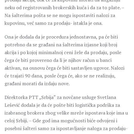
neku od registrovanih brokerskih kuća i da za to plate. –
Na šalterima pošta se ne mogu ispostaviti nalozi za
kupovinu, već samo za prodaju- istakla je ona.
Ona je dodala da je procedura jednostavna, pa će biti
potrebno da se građani na šalterima izjasne koji broj
akcija i po kojoj minimalnoj ceni žele da prodaju, posle
čega će biti provereno da li je njihov račun u banci
aktivan, na osnovu čega će biti sastavljen ugovor. Nalozi
će trajati 90 dana, posle čega će, ako se ne realizuju,
građani morati da izdaju nove.
Direktorka PTT „Srbija“ za novčane usluge Svetlana
Lešević dodala je da će pošte biti logistička podrška za
izabranog brokera zbog velike mreže ispostava koje ima u
celoj Srbiji. – Gde god ima mogućnosti biće odvojeni i
posebni šalteri samo za ispostavljanje naloga za prodaju-