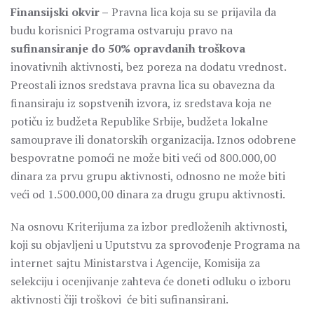
Finansijski okvir
–
Pravna lica koja su se prijavila da
budu korisnici Programa ostvaruju pravo na
sufinansiranje do
50
% opravdanih troškova
inovativnih aktivnosti, bez poreza na dodatu vrednost.
Preostali iznos sredstava pravna lica su obavezna da
finansiraju iz sopstvenih izvora, iz sredstava koja ne
potiču iz budžeta Republike Srbije, budžeta lokalne
samouprave ili donatorskih organizacija. Iznos odobrene
bespovratne pomoći ne može biti veći od 800.000,00
dinara za prvu grupu aktivnosti, odnosno ne može biti
veći od 1.500.000,00 dinara za drugu grupu aktivnosti.
Na osnovu Kriterijuma za izbor predloženih aktivnosti,
koji su objavljeni u Uputstvu za sprovođenje Programa na
internet sajtu Ministarstva i Agencije, Komisija za
selekciju i ocenjivanje zahteva će doneti odluku o izboru
aktivnosti čiji troškovi će biti sufinansirani.