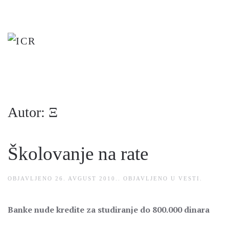
Skip
to
main
content
Autor:
Ξ
Školovanje na rate
OBJAVLJENO
26. AVGUST 2010.
. OBJAVLJENO U
VESTI
.
Banke nude kredite za studiranje do 800.000 dinara