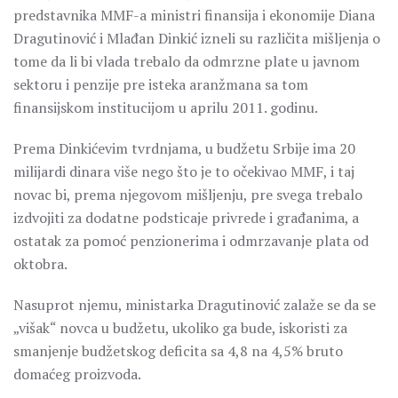
predstavnika MMF-a ministri finansija i ekonomije Diana
Dragutinović i Mlađan Dinkić izneli su različita mišljenja o
tome da li bi vlada trebalo da odmrzne plate u javnom
sektoru i penzije pre isteka aranžmana sa tom
finansijskom institucijom u aprilu 2011. godinu.
Prema Dinkićevim tvrdnjama, u budžetu Srbije ima 20
milijardi dinara više nego što je to očekivao MMF, i taj
novac bi, prema njegovom mišljenju, pre svega trebalo
izdvojiti za dodatne podsticaje privrede i građanima, a
ostatak za pomoć penzionerima i odmrzavanje plata od
oktobra.
Nasuprot njemu, ministarka Dragutinović zalaže se da se
„višak“ novca u budžetu, ukoliko ga bude, iskoristi za
smanjenje budžetskog deficita sa 4,8 na 4,5% bruto
domaćeg proizvoda.