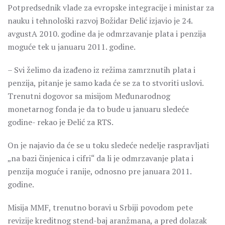
Potpredsednik vlade za evropske integracije i ministar za
nauku i tehnološki razvoj Božidar Đelić izjavio je 24.
avgustA 2010. godine da je odmrzavanje plata i penzija
moguće tek u januaru 2011. godine.
– Svi želimo da izađeno iz režima zamrznutih plata i
penzija, pitanje je samo kada će se za to stvoriti uslovi.
Trenutni dogovor sa misijom Međunarodnog
monetarnog fonda je da to bude u januaru sledeće
godine- rekao je Đelić za RTS.
On je najavio da će se u toku sledeće nedelje raspravljati
„na bazi činjenica i cifri“ da li je odmrzavanje plata i
penzija moguće i ranije, odnosno pre januara 2011.
godine.
Misija MMF, trenutno boravi u Srbiji povodom pete
revizije kreditnog stend-baj aranžmana, a pred dolazak